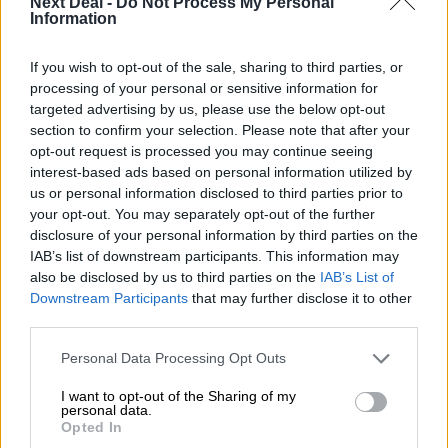
Next Deal -
Do Not Process My Personal
Information
06.08.2026 - 13:30
Όταν η επόμενη μέρα είναι στάχτη, τι θα πει ο Ασφαλιστικός
Διαμεσολαβητής στον πελάτη κλάδου υγείας;
If you wish to opt-out of the sale, sharing to third parties, or
processing of your personal or sensitive information for
06.08.2026 - 12:22
targeted advertising by us, please use the below opt-out
Kavita Patel - PhARMA Innovation Forum: Ένα στα πέντε
section to confirm your selection. Please note that after your
καινοτόμα φάρμακα φτάνει τελικά στην Ελλάδα
opt-out request is processed you may continue seeing
interest-based ads based on personal information utilized by
06.08.2026 - 11:37
us or personal information disclosed to third parties prior to
Μείωση ασφαλιστικών εισφορών ύψους 240 εκατ. ευρώ
your opt-out. You may separately opt-out of the further
ζητούν οι έμποροι από την Κυβέρνηση
disclosure of your personal information by third parties on the
IAB’s list of downstream participants. This information may
also be disclosed by us to third parties on the
IAB’s List of
06.08.2026 - 10:45
Ευρώπη: Μπορεί η κλιματική αλλαγή να οδηγήσει σε
Downstream Participants
that may further disclose it to other
ενεργειακή κρίση;
third parties.
Personal Data Processing Opt Outs
06.08.2026 - 09:15
Στέλιος Λιανός – INTERAMERICAN / Αθηναϊκή Γενική Κλινική
I want to opt-out of the Sharing of my
personal data.
Opted In
06.08.2026 - 08:40
Η γαλλική «ψήφος» στο «καλώδιο» και τα συμφέροντα, οι