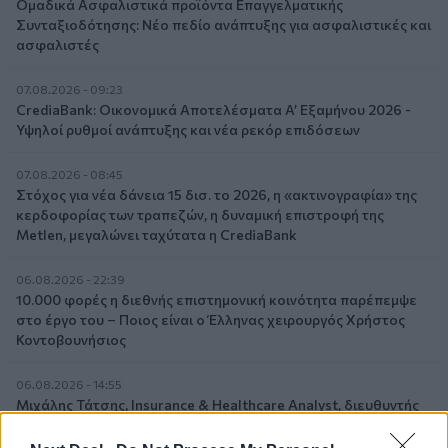
Ομαδικά Ασφαλιστικά προϊόντα Επαγγελματικής
Συνταξιοδότησης: Νέο πεδίο ανάπτυξης για ασφαλιστικές και
ασφαλιστές
07.08.2026 - 09:23
CrediaBank: Οικονομικά Αποτελέσματα A’ Εξαμήνου 2026 -
Υψηλοί ρυθμοί ανάπτυξης και νέα ρεκόρ επιδόσεων
07.08.2026 - 08:45
Στόχος για νέα δάνεια 15 δισ. το 2026, η «ακτινογραφία» της
κερδοφορίας των τραπεζών, η δυναμική επιστροφή της
Metlen, μεγαλώνει ταχύτατα η CrediaBank
06.08.2026 - 22:39
10.000 φορές η διεθνής επιστημονική κοινότητα παρέπεμψε
στο έργο του – Ποιος είναι ο Έλληνας χειρουργός Χρήστος
Κοντοβουνήσιος
06.08.2026 - 14:55
Μιχάλης Τάτσης, Insurance & Healthcare Analyst, διευθυντής
Επιχειρηματικής Ανάπτυξης Ομίλου HHG