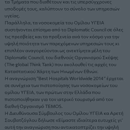
τα Τμήματα που διαθέτουν και τις υπερσύγχρονες
υποδομές τους, καλύπτουν το σύνολο των υπηρεσιών
υγείας.
Παράλληλα, τα νοσοκομεία του Ομίλου ΥΓΕΙΑ
συστήνονται επίσημα από το Diplomatic Council σε όλες
τις πρεσβείες και τα προξενεία ανά τον κόσμο για την
υψηλή ποιότητα των παρεχόμενων υπηρεσιών τους κι
επιπλέον αναγορεύονται ως ανεκτίμητα μέλη του
Diplomatic Council, του διεθνούς Οργανισμού Σκέψης
(The global Think Tank) που ακολουθεί τις αρχές του
Καταστατικού Χάρτη των Ηνωμένων Εθνών.
Η αναγνώριση “Best Hospitals Worldwide 2014” έρχεται
σε συνέχεια των πιστοποίησης των νοσοκομείων του
ομίλου ΥΓΕΙΑ, των πρώτων στην Ελλάδα που
πιστοποιήθηκαν για τον ιατρικό τουρισμό από τον
διεθνή Οργανισμό TEMOS.
Η Διευθύνουσα Σύμβουλος του Ομίλου ΥΓΕΙΑ κα Αρετή
Σουβατζόγλου δήλωσε «Είμαστε ιδιαίτερα ευτυχείς γι’
αυτή την αναγνώριση που αντικατοπτρίζει την υψηλή