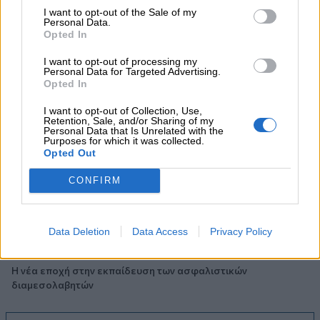
I want to opt-out of the Sale of my
ελληνικές τράπεζες «πρωταθλήτριες» στα δάνεια, νέο deal
Personal Data.
Βαρδινογιάννη- Εξάρχου και ο διπλασιασμός των κερδών της
Opted In
ΔΕΗ
I want to opt-out of processing my
Personal Data for Targeted Advertising.
05.08.2026
Opted In
Randy Schekman, Νομπελίστας Ιατρικής: «Σε πέντε χρόνια
μπορεί να έχουμε θεραπεία που αναστέλλει την εξέλιξη του
I want to opt-out of Collection, Use,
Πάρκινσον»
Retention, Sale, and/or Sharing of my
Personal Data that Is Unrelated with the
Purposes for which it was collected.
05.08.2026
Opted Out
Ε.Ε και παράνομη μετανάστευση: προτάσεις και δράσεις με
παρονομαστή το κοινό συμφέρον
CONFIRM
05.08.2026
Αντώνης Βουκλαρής - «ΕΡΡΙΚΟΣ ΝΤΥΝΑΝ»
Data Deletion
Data Access
Privacy Policy
05.08.2026
Η νέα εποχή στην εκπαίδευση των ασφαλιστικών
διαμεσολαβητών