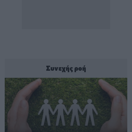
Συνεχής ροή