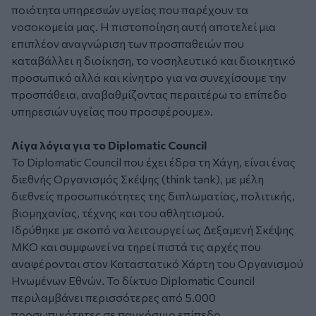
ποιότητα υπηρεσιών υγείας που παρέχουν τα
νοσοκομεία μας. Η πιστοποίηση αυτή αποτελεί μια
επιπλέον αναγνώριση των προσπαθειών που
καταβάλλει η διοίκηση, το νοσηλευτικό και διοικητικό
προσωπικό αλλά και κίνητρο για να συνεχίσουμε την
προσπάθεια, αναβαθμίζοντας περαιτέρω το επίπεδο
υπηρεσιών υγείας που προσφέρουμε».
Λίγα λόγια για το Diplomatic Council
To Diplomatic Council που έχει έδρα τη Χάγη, είναι ένας
διεθνής Οργανισμός Σκέψης (think tank), με μέλη
διεθνείς προσωπικότητες της διπλωματίας, πολιτικής,
βιομηχανίας, τέχνης και του αθλητισμού.
Ιδρύθηκε με σκοπό να λειτουργεί ως Δεξαμενή Σκέψης
ΜΚΟ και συμφωνεί να τηρεί πιστά τις αρχές που
αναφέρονται στον Καταστατικό Χάρτη του Οργανισμού
Ηνωμένων Εθνών. Το δίκτυο Diplomatic Council
περιλαμβάνει περισσότερες από 5.000
προσωπικότητες σε παγκόσμιο επίπεδο.