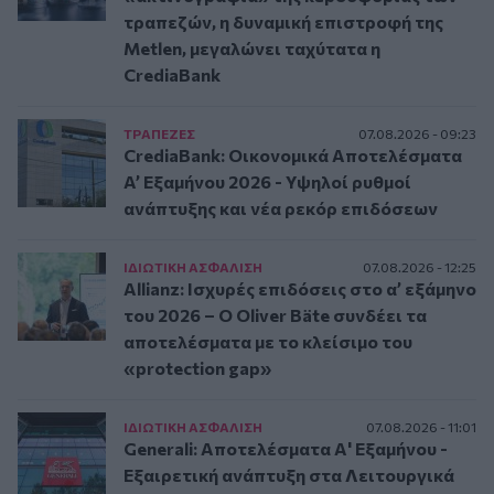
τραπεζών, η δυναμική επιστροφή της
Metlen, μεγαλώνει ταχύτατα η
CrediaBank
ΤΡAΠΕΖΕΣ
07.08.2026 - 09:23
CrediaBank: Οικονομικά Αποτελέσματα
A’ Εξαμήνου 2026 - Υψηλοί ρυθμοί
ανάπτυξης και νέα ρεκόρ επιδόσεων
ΙΔΙΩΤΙΚΗ ΑΣΦAΛΙΣΗ
07.08.2026 - 12:25
Allianz: Ισχυρές επιδόσεις στο α’ εξάμηνο
του 2026 – Ο Oliver Bäte συνδέει τα
αποτελέσματα με το κλείσιμο του
«protection gap»
ΙΔΙΩΤΙΚΗ ΑΣΦAΛΙΣΗ
07.08.2026 - 11:01
Generali: Αποτελέσματα Α' Εξαμήνου -
Εξαιρετική ανάπτυξη στα Λειτουργικά