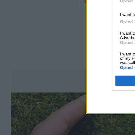
Opted 
προτιμώμενη πηγή
I want t
Opted 
I want 
Advertis
Opted 
I want t
of my P
was col
Opted 
Σ