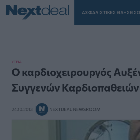
ΑΣΦΑΛΙΣΤΙΚΕΣ ΕΙΔΗΣΕΙΣ
Ο
Facebook
Instagram
LinkedIn
TikTok
X
Homepage
ΥΓΕΙΑ
Ο καρδιοχειρουργός Αυξέ
Συγγενών Καρδιοπαθειών
24.10.2013
NEXTDEAL NEWSROOM