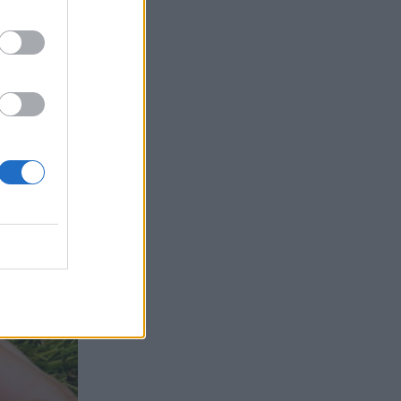
τα συμφέροντα, οι ελληνικές τράπεζες
«πρωταθλήτριες» στα δάνεια, νέο deal
Βαρδινογιάννη- Εξάρχου και ο
διπλασιασμός των κερδών της ΔΕΗ
05.08.2026 - 13:37
Randy Schekman, Νομπελίστας Ιατρικής:
«Σε πέντε χρόνια μπορεί να έχουμε
θεραπεία που αναστέλλει την εξέλιξη
του Πάρκινσον»
05.08.2026 - 12:33
Ε.Ε και παράνομη μετανάστευση:
προτάσεις και δράσεις με παρονομαστή
το κοινό συμφέρον
05.08.2026 - 12:11
Αντώνης Βουκλαρής - «ΕΡΡΙΚΟΣ
ΝΤΥΝΑΝ»
05.08.2026 - 11:30
Η νέα εποχή στην εκπαίδευση των