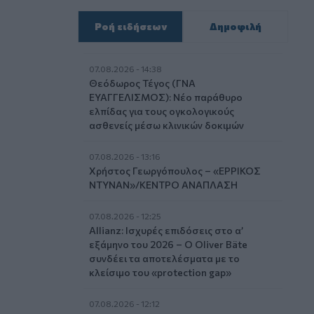
Ροή ειδήσεων
Δημοφιλή
07.08.2026 - 14:38
Θεόδωρος Τέγος (ΓΝΑ
ΕΥΑΓΓΕΛΙΣΜΟΣ): Νέο παράθυρο
ελπίδας για τους ογκολογικούς
ασθενείς μέσω κλινικών δοκιμών
07.08.2026 - 13:16
Χρήστος Γεωργόπουλος – «ΕΡΡΙΚΟΣ
ΝΤΥΝΑΝ»/ΚΕΝΤΡΟ ΑΝΑΠΛΑΣΗ
07.08.2026 - 12:25
Allianz: Ισχυρές επιδόσεις στο α’
εξάμηνο του 2026 – Ο Oliver Bäte
συνδέει τα αποτελέσματα με το
κλείσιμο του «protection gap»
07.08.2026 - 12:12