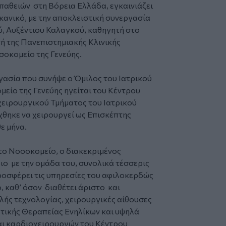
αθειών στη Βόρεια Ελλάδα, εγκαινιάζει
κανικό, με την αποκλειστική συνεργασία
, Αυξέντιου Καλαγκού, καθηγητή στο
τή της Πανεπιστημιακής Κλινικής
οκομείο της Γενεύης.
ασία που συνήψε ο Όμιλος του Ιατρικού
είο της Γενεύης ηγείται του Κέντρου
ειρουργικού Τμήματος του Ιατρικού
θηκε να χειρουργεί ως Επισκέπτης
ε μήνα.
 το Νοσοκομείο, ο διακεκριμένος
ιο με την ομάδα του, συνολικά τέσσερις
ροσφέρει τις υπηρεσίες του αφιλοκερδώς
, καθ’ όσον διαθέτει άριστο και
λής τεχνολογίας, χειρουργικές αίθουσες
ικής Θεραπείας Ενηλίκων και υψηλά
αι καρδιοχειρουργών του Κέντρου