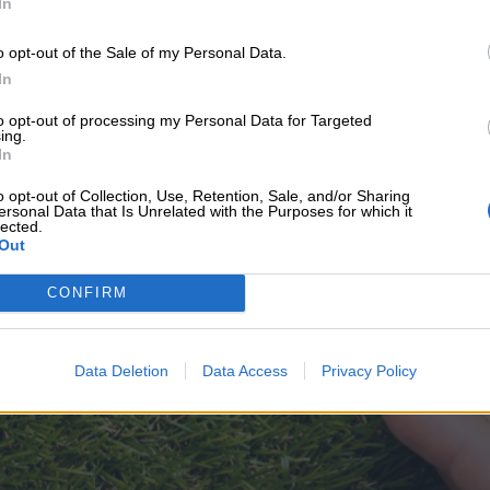
In
 ενημέρωσης στο Google
o opt-out of the Sale of my Personal Data.
In
to opt-out of processing my Personal Data for Targeted
ing.
In
o opt-out of Collection, Use, Retention, Sale, and/or Sharing
ersonal Data that Is Unrelated with the Purposes for which it
lected.
Out
υνεχής ροή
CONFIRM
Data Deletion
Data Access
Privacy Policy