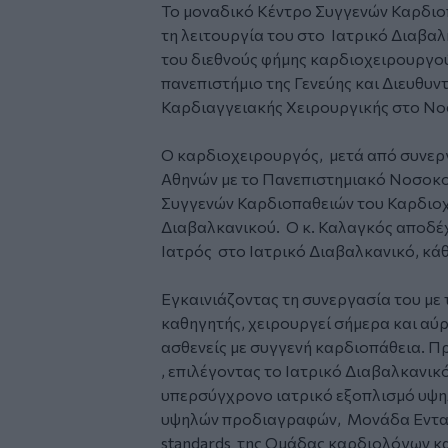
Το μοναδικό Κέντρο Συγγενών Καρδιοπ
τη λειτουργία του στο Ιατρικό Διαβαλ
του διεθνούς φήμης καρδιοχειρουργού
πανεπιστήμιο της Γενεύης και Διευθυν
Καρδιαγγειακής Χειρουργικής στο Νοσ
Ο καρδιοχειρουργός, μετά από συνεργ
Αθηνών με το Πανεπιστημιακό Νοσοκομ
Συγγενών Καρδιοπαθειών του Καρδιοχ
Διαβαλκανικού. Ο κ. Καλαγκός αποδέχ
Ιατρός στο Ιατρικό Διαβαλκανικό, κάθ
Εγκαινιάζοντας τη συνεργασία του με
καθηγητής, χειρουργεί σήμερα και αύρ
ασθενείς με συγγενή καρδιοπάθεια. Π
, επιλέγοντας το Ιατρικό Διαβαλκανικό
υπερσύγχρονο ιατρικό εξοπλισμό υψη
υψηλών προδιαγραφών, Μονάδα Εντατ
standards της Ομάδας καρδιολόγων κ