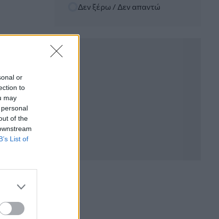
Δεν ξέρω / Δεν απαντώ
06.08.2026 - 12:22
Kavita Patel - PhARMA Innovation
Forum: Ένα στα πέντε καινοτόμα
φάρμακα φτάνει τελικά στην Ελλάδα
06.08.2026 - 11:37
Μείωση ασφαλιστικών εισφορών
sonal or
ύψους 240 εκατ. ευρώ ζητούν οι
ection to
έμποροι από την Κυβέρνηση
ou may
 personal
06.08.2026 - 10:45
out of the
Ευρώπη: Μπορεί η κλιματική αλλαγή να
 downstream
οδηγήσει σε ενεργειακή κρίση;
B’s List of
06.08.2026 - 09:15
Στέλιος Λιανός – INTERAMERICAN /
Αθηναϊκή Γενική Κλινική
06.08.2026 - 08:40
Η γαλλική «ψήφος» στο «καλώδιο» και