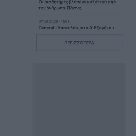
Οι αισθητήρες βλέπουν καλύτερα από
τον άνθρωπο. Πάντα;
07.08.2026 - 11:01
Generali: Αποτελέσματα Α' Εξαμήνου -
Εξαιρετική ανάπτυξη στα Λειτουργικά
και Προσαρμοσμένα Καθαρά
ΠΕΡΙΣΣΟΤΕΡΑ
Αποτελέσματα με συμβολή από όλες
τις επιχειρηματικές δραστηριότητες
07.08.2026 - 10:28
Ομαδικά Ασφαλιστικά προϊόντα
Επαγγελματικής Συνταξιοδότησης: Νέο
πεδίο ανάπτυξης για ασφαλιστικές και
ασφαλιστές
07.08.2026 - 09:23
CrediaBank: Οικονομικά Αποτελέσματα
A’ Εξαμήνου 2026 - Υψηλοί ρυθμοί
ανάπτυξης και νέα ρεκόρ επιδόσεων
07.08.2026 - 08:45