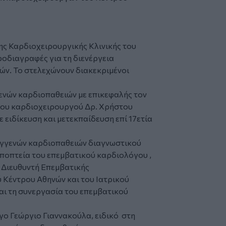
ς Καρδιοχειρουργικής Κλινικής του
ροδιαγραφές για τη διενέργεια
τών. Το στελεχώνουν διακεκριμένοι
ενών καρδιοπαθειών με επικεφαλής τον
 του καρδιοχειρουργού Δρ. Χρήστου
ειδίκευση και μετεκπαίδευση επί 17ετία
συγγενών καρδιοπαθειών διαγνωστικού
εποπτεία του επεμβατικού καρδιολόγου ,
 Διευθυντή Επεμβατικής
 Κέντρου Αθηνών και του Ιατρικού
ι τη συνεργασία του επεμβατικού
γο Γεώργιο Γιαννακούλα, ειδικό στη