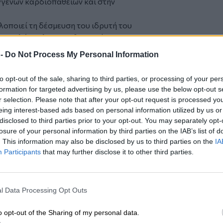
γενών καρδιοπαθειών και στην
οποιεί τη δέσμευση του ιδρυτή του
ποστολόπουλου, για θεραπεία των
να ταξιδέψουν στο εξωτερικό.
 -
Do Not Process My Personal Information
to opt-out of the sale, sharing to third parties, or processing of your per
 Αυξέντιος Καλαγκός, έχει διακριθεί
formation for targeted advertising by us, please use the below opt-out s
ότητα, αλλά και για το τεράστιο
r selection. Please note that after your opt-out request is processed y
ος της Παγκόσμιας Εταιρείας
eing interest-based ads based on personal information utilized by us or
πρόεδρος του Κέντρου Ορθοδοξίας στη
disclosed to third parties prior to your opt-out. You may separately opt-
losure of your personal information by third parties on the IAB’s list of
ώς περισσότερα από 14.000 παιδιά σε
. This information may also be disclosed by us to third parties on the
IA
ες όπου ο πληθυσμός πλήττεται από τη
Participants
that may further disclose it to other third parties.
ικού ιδρύματος «Καρδιές για όλους»
ρύματος «Καλαγκός» (2002) και κάτοχος
angos Ring», που τοποθετείται στην
l Data Processing Opt Outs
ης μιτροειδούς βαλβίδας.
o opt-out of the Sharing of my personal data.
 το
nextdeal.gr
ως