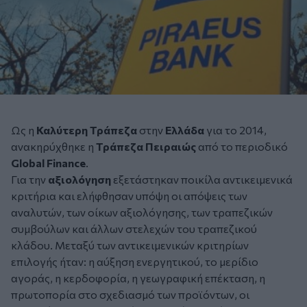
Ως η
Καλύτερη Τράπεζα
στην
Ελλάδα
για το 2014,
ανακηρύχθηκε η
Τράπεζα Πειραιώς
από το περιοδικό
Global Finance
.
Για την
αξιολόγηση
εξετάστηκαν ποικίλα αντικειμενικά
κριτήρια και ελήφθησαν υπόψη οι απόψεις των
αναλυτών, των οίκων αξιολόγησης, των τραπεζικών
συμβούλων και άλλων στελεχών του τραπεζικού
κλάδου. Μεταξύ των αντικειμενικών κριτηρίων
επιλογής ήταν: η αύξηση ενεργητικού, το μερίδιο
αγοράς, η κερδοφορία, η γεωγραφική επέκταση, η
πρωτοπορία στο σχεδιασμό των προϊόντων, οι