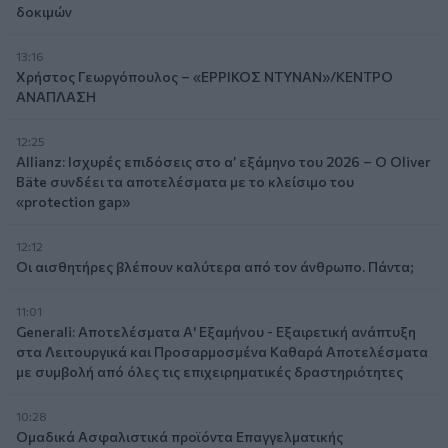
δοκιμών
13:16
Χρήστος Γεωργόπουλος – «ΕΡΡΙΚΟΣ ΝΤΥΝΑΝ»/ΚΕΝΤΡΟ
ΑΝΑΠΛΑΣΗ
12:25
Allianz: Ισχυρές επιδόσεις στο α’ εξάμηνο του 2026 – Ο Oliver
Bäte συνδέει τα αποτελέσματα με το κλείσιμο του
«protection gap»
12:12
Οι αισθητήρες βλέπουν καλύτερα από τον άνθρωπο. Πάντα;
11:01
Generali: Αποτελέσματα Α' Εξαμήνου - Εξαιρετική ανάπτυξη
στα Λειτουργικά και Προσαρμοσμένα Καθαρά Αποτελέσματα
με συμβολή από όλες τις επιχειρηματικές δραστηριότητες
10:28
Ομαδικά Ασφαλιστικά προϊόντα Επαγγελματικής