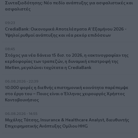
Συνταξιοδότησης: Νέο πεδίο ανάπτυξης για ασφαλιστικές και
ασφαλιστές
09:23
CrediaBank: Οικονομικά Αποτελέσματα A’ Εξαμήνου 2026 -
Υψηλοί ρυθμοί ανάπτυξης και νέα ρεκόρ επιδόσεων
08:45
Στόχος για νέα δάνεια 15 δισ. το 2026, η «ακτινογραφία» της
κερδοφορίας των τραπεζών, η δυναμική επιστροφή της
Metlen, μεγαλώνει ταχύτατα η CrediaBank
06.08.2026 - 22:39
10.000 φορές η διεθνής επιστημονική κοινότητα παρέπεμψε
στο έργο του – Ποιος είναι ο Έλληνας χειρουργός Χρήστος
Κοντοβουνήσιος
06.08.2026 - 14:55
Μιχάλης Τάτσης, Insurance & Healthcare Analyst, διευθυντής
Επιχειρηματικής Ανάπτυξης Ομίλου HHG