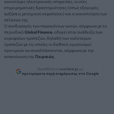
καινοτόμες ηλεκτρονικές υπηρεσίες, οι νέες
επιχειρηματικές δραστηριότητες (όπως εξαγορές,
αυξήσεις μετοχικού κεφαλαίου) και η ικανοποίηση των
πελατών της.
Ο συνδυασμός των παραγόντων αυτών, σύμφωνα με το
περιοδικό
Global Finance
, οδηγεί στην ανάδειξη των
κορυφαίων τραπεζών, δηλαδή των καλύτερων
τραπεζών με τις οποίες οι διεθνείς οργανισμοί
προτιμούν να συναλλάσσονται, σύμφωνα με την
ανακοίνωση της
Πειραιώς
.
Προσθέστε το
nextdeal.gr
ως
προτιμώμενη πηγή ενημέρωσης στο Google