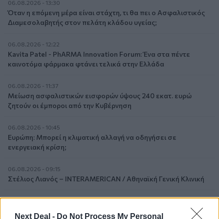
06.08.2026 - 13:30
Όταν η επόμενη μέρα είναι στάχτη, τι θα πει ο Ασφαλιστικός
Διαμεσολαβητής στον πελάτη κλάδου υγείας;
06.08.2026 - 12:22
Kavita Patel - PhARMA Innovation Forum: Ένα στα πέντε
καινοτόμα φάρμακα φτάνει τελικά στην Ελλάδα
06.08.2026 - 11:37
Μείωση ασφαλιστικών εισφορών ύψους 240 εκατ. ευρώ
ζητούν οι έμποροι από την Κυβέρνηση
06.08.2026 - 10:45
Ευρώπη: Μπορεί η κλιματική αλλαγή να οδηγήσει σε
ενεργειακή κρίση;
06.08.2026 - 09:15
Στέλιος Λιανός – INTERAMERICAN / Αθηναϊκή Γενική Κλινική
06.08.2026 - 08:40
Η γαλλική «ψήφος» στο «καλώδιο» και τα συμφέροντα, οι
Next Deal -
Do Not Process My Personal