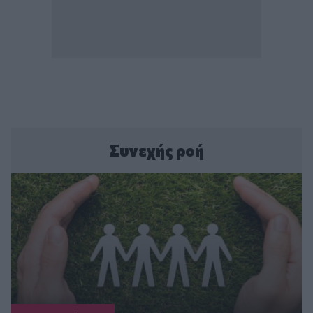
Συνεχής ροή