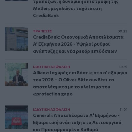
τραπεζών, η δυναμική επιστροφή της
Metlen, μεγαλώνει ταχύτατα η
CrediaBank
ΤΡAΠΕΖΕΣ
09:23
CrediaBank: Οικονομικά Αποτελέσματα
A’ Εξαμήνου 2026 - Υψηλοί ρυθμοί
ανάπτυξης και νέα ρεκόρ επιδόσεων
ΙΔΙΩΤΙΚΗ ΑΣΦAΛΙΣΗ
12:25
Allianz: Ισχυρές επιδόσεις στο α’ εξάμηνο
του 2026 – Ο Oliver Bäte συνδέει τα
αποτελέσματα με το κλείσιμο του
«protection gap»
ΙΔΙΩΤΙΚΗ ΑΣΦAΛΙΣΗ
11:01
Generali: Αποτελέσματα Α' Εξαμήνου -
Εξαιρετική ανάπτυξη στα Λειτουργικά
και Προσαρμοσμένα Καθαρά