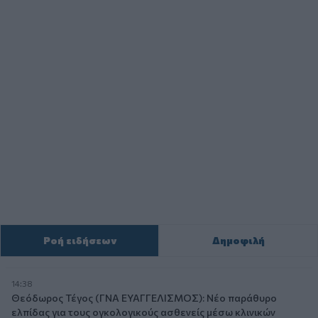
Ροή ειδήσεων
Δημοφιλή
14:38
Θεόδωρος Τέγος (ΓΝΑ ΕΥΑΓΓΕΛΙΣΜΟΣ): Νέο παράθυρο
ελπίδας για τους ογκολογικούς ασθενείς μέσω κλινικών