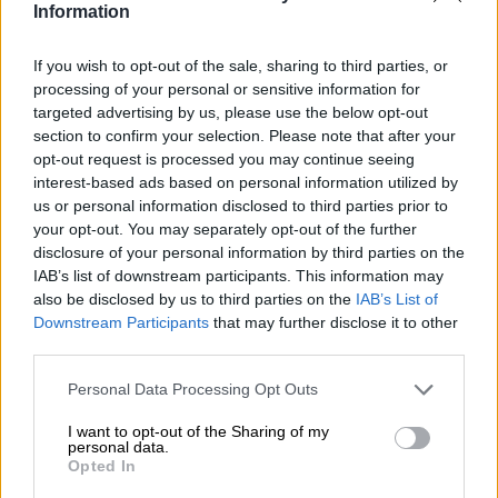
ελληνικές τράπεζες «πρωταθλήτριες» στα δάνεια, νέο deal
Information
Βαρδινογιάννη- Εξάρχου και ο διπλασιασμός των κερδών της
ΔΕΗ
If you wish to opt-out of the sale, sharing to third parties, or
processing of your personal or sensitive information for
05.08.2026 - 13:37
targeted advertising by us, please use the below opt-out
Randy Schekman, Νομπελίστας Ιατρικής: «Σε πέντε χρόνια
section to confirm your selection. Please note that after your
μπορεί να έχουμε θεραπεία που αναστέλλει την εξέλιξη του
opt-out request is processed you may continue seeing
Πάρκινσον»
interest-based ads based on personal information utilized by
us or personal information disclosed to third parties prior to
05.08.2026 - 12:33
your opt-out. You may separately opt-out of the further
Ε.Ε και παράνομη μετανάστευση: προτάσεις και δράσεις με
disclosure of your personal information by third parties on the
παρονομαστή το κοινό συμφέρον
IAB’s list of downstream participants. This information may
also be disclosed by us to third parties on the
IAB’s List of
05.08.2026 - 12:11
Downstream Participants
that may further disclose it to other
Αντώνης Βουκλαρής - «ΕΡΡΙΚΟΣ ΝΤΥΝΑΝ»
third parties.
05.08.2026 - 11:30
Personal Data Processing Opt Outs
Η νέα εποχή στην εκπαίδευση των ασφαλιστικών
διαμεσολαβητών
I want to opt-out of the Sharing of my
personal data.
Opted In
ΠΕΡΙΣΣΟΤΕΡΑ