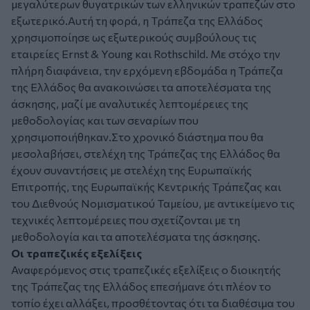
μεγαλύτερων θυγατρικών των ελληνικών τραπεζών στο
εξωτερικό.Αυτή τη φορά, η Τράπεζα της Ελλάδος
χρησιμοποίησε ως εξωτερικούς συμβούλους τις
εταιρείες Ernst & Young και Rothschild. Με στόχο την
πλήρη διαφάνεια, την ερχόμενη εβδομάδα η Τράπεζα
της Ελλάδος θα ανακοινώσει τα αποτελέσματα της
άσκησης, μαζί με αναλυτικές λεπτομέρειες της
μεθοδολογίας και των σεναρίων που
χρησιμοποιήθηκαν.Στο χρονικό διάστημα που θα
μεσολαβήσει, στελέχη της Τράπεζας της Ελλάδος θα
έχουν συναντήσεις με στελέχη της Ευρωπαϊκής
Επιτροπής, της Ευρωπαϊκής Κεντρικής Τράπεζας και
του Διεθνούς Νομισματικού Ταμείου, με αντικείμενο τις
τεχνικές λεπτομέρειες που σχετίζονται με τη
μεθοδολογία και τα αποτελέσματα της άσκησης.
Οι τραπεζικές εξελίξεις
Αναφερόμενος στις τραπεζικές εξελίξεις ο διοικητής
της Τράπεζας της Ελλάδος επεσήμανε ότι πλέον το
τοπίο έχει αλλάξει, προσθέτοντας ότι τα διαθέσιμα του