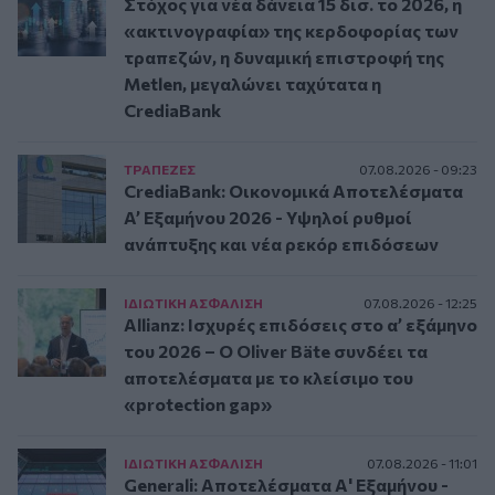
Στόχος για νέα δάνεια 15 δισ. το 2026, η
«ακτινογραφία» της κερδοφορίας των
τραπεζών, η δυναμική επιστροφή της
Metlen, μεγαλώνει ταχύτατα η
CrediaBank
ΤΡAΠΕΖΕΣ
07.08.2026 - 09:23
CrediaBank: Οικονομικά Αποτελέσματα
A’ Εξαμήνου 2026 - Υψηλοί ρυθμοί
ανάπτυξης και νέα ρεκόρ επιδόσεων
ΙΔΙΩΤΙΚΗ ΑΣΦAΛΙΣΗ
07.08.2026 - 12:25
Allianz: Ισχυρές επιδόσεις στο α’ εξάμηνο
του 2026 – Ο Oliver Bäte συνδέει τα
αποτελέσματα με το κλείσιμο του
«protection gap»
ΙΔΙΩΤΙΚΗ ΑΣΦAΛΙΣΗ
07.08.2026 - 11:01
Generali: Αποτελέσματα Α' Εξαμήνου -