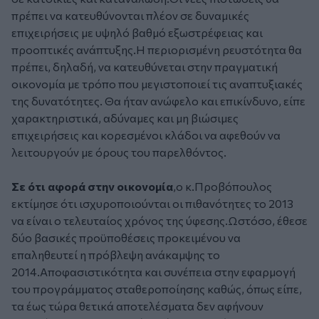
πρέπει να κατευθύνονται πλέον σε δυναμικές
επιχειρήσεις με υψηλό βαθμό εξωστρέφειας και
προοπτικές ανάπτυξης.Η περιορισμένη ρευστότητα θα
πρέπει, δηλαδή, να κατευθύνεται στην πραγματική
οικονομία με τρόπο που μεγιστοποιεί τις αναπτυξιακές
της δυνατότητες. Θα ήταν ανώφελο και επικίνδυνο, είπε
χαρακτηριστικά, αδύναμες και μη βιώσιμες
επιχειρήσεις και κορεσμένοι κλάδοι να αφεθούν να
λειτουργούν με όρους του παρελθόντος.
Σε ότι αφορά στην οικονομία
,ο κ.Προβόπουλος
εκτίμησε ότι ισχυροποιούνται οι πιθανότητες το 2013
να είναι ο τελευταίος χρόνος της ύφεσης.Ωστόσο, έθεσε
δύο βασικές προϋποθέσεις προκειμένου να
επαληθευτεί η πρόβλεψη ανάκαμψης το
2014.Αποφασιστικότητα και συνέπεια στην εφαρμογή
του προγράμματος σταθεροποίησης καθώς, όπως είπε,
τα έως τώρα θετικά αποτελέσματα δεν αφήνουν