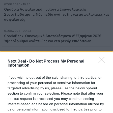
07.08.2026 - 10:28
Ομαδικά Ασφαλιστικά προϊόντα Επαγγελματικής
Συνταξιοδότησης: Νέο πεδίο ανάπτυξης για ασφαλιστικές και
ασφαλιστές
07.08.2026 - 09:23
CrediaBank: Οικονομικά Αποτελέσματα A’ Εξαμήνου 2026 -
Υψηλοί ρυθμοί ανάπτυξης και νέα ρεκόρ επιδόσεων
07.08.2026 - 08:45
Στόχος για νέα δάνεια 15 δισ. το 2026, η «ακτινογραφία» της
Next Deal -
Do Not Process My Personal
κερδοφορίας των τραπεζών, η δυναμική επιστροφή της
Information
Metlen, μεγαλώνει ταχύτατα η CrediaBank
If you wish to opt-out of the sale, sharing to third parties, or
06.08.2026 - 22:39
processing of your personal or sensitive information for
10.000 φορές η διεθνής επιστημονική κοινότητα παρέπεμψε
targeted advertising by us, please use the below opt-out
στο έργο του – Ποιος είναι ο Έλληνας χειρουργός Χρήστος
section to confirm your selection. Please note that after your
Κοντοβουνήσιος
opt-out request is processed you may continue seeing
interest-based ads based on personal information utilized by
06.08.2026 - 14:55
us or personal information disclosed to third parties prior to
Μιχάλης Τάτσης, Insurance & Healthcare Analyst, διευθυντής