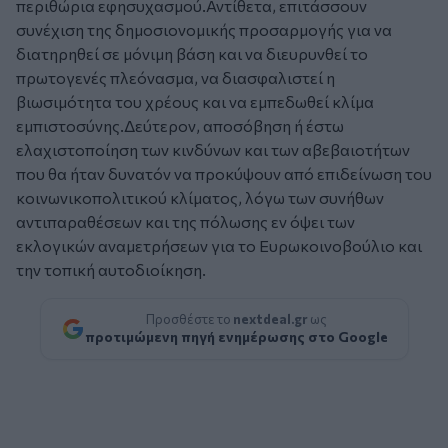
περιθώρια εφησυχασμού.Αντίθετα, επιτάσσουν
συνέχιση της δημοσιονομικής προσαρμογής για να
διατηρηθεί σε μόνιμη βάση και να διευρυνθεί το
πρωτογενές πλεόνασμα, να διασφαλιστεί η
βιωσιμότητα του χρέους και να εμπεδωθεί κλίμα
εμπιστοσύνης.Δεύτερον, αποσόβηση ή έστω
ελαχιστοποίηση των κινδύνων και των αβεβαιοτήτων
που θα ήταν δυνατόν να προκύψουν από επιδείνωση του
κοινωνικοπολιτικού κλίματος, λόγω των συνήθων
αντιπαραθέσεων και της πόλωσης εν όψει των
εκλογικών αναμετρήσεων για το Ευρωκοινοβούλιο και
την τοπική αυτοδιοίκηση.
Προσθέστε το
nextdeal.gr
ως
προτιμώμενη πηγή ενημέρωσης στο Google