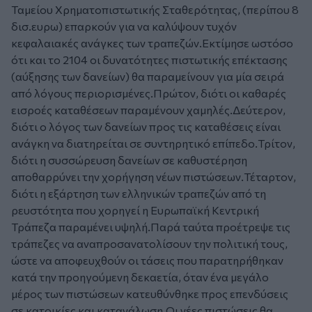
Ταμείου Χρηματοπιστωτικής Σταθερότητας, (περίπου 8
δισ.ευρω) επαρκούν για να καλύψουν τυχόν
κεφαλαιακές ανάγκες των τραπεζών.Εκτίμησε ωστόσο
ότι και το 2104 οι δυνατότητες πιστωτικής επέκτασης
(αύξησης των δανείων) θα παραμείνουν για μία σειρά
από λόγους περιορισμένες.Πρώτον, διότι οι καθαρές
εισροές καταθέσεων παραμένουν χαμηλές.Δεύτερον,
διότι ο λόγος των δανείων προς τις καταθέσεις είναι
ανάγκη να διατηρείται σε συντηρητικό επίπεδο.Τρίτον,
διότι η συσσώρευση δανείων σε καθυστέρηση
αποθαρρύνει την χορήγηση νέων πιστώσεων.Τέταρτον,
διότι η εξάρτηση των ελληνικών τραπεζών από τη
ρευστότητα που χορηγεί η Ευρωπαϊκή Κεντρική
Τράπεζα παραμένει υψηλή.Παρά ταύτα προέτρεψε τις
τράπεζες να αναπροσανατολίσουν την πολιτική τους,
ώστε να αποφευχθούν οι τάσεις που παρατηρήθηκαν
κατά την προηγούμενη δεκαετία, όταν ένα μεγάλο
μέρος των πιστώσεων κατευθύνθηκε προς επενδύσεις
σε κατοικίες και κατανάλωση.Οι νέες πιστώσεις θα