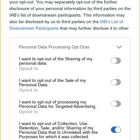
your opt-out. You may separately opt-out of the further
Επιχειρηματικής Ανάπτυξης Ομίλου HHG
disclosure of your personal information by third parties on the
IAB’s list of downstream participants. This information may
06.08.2026 - 13:30
also be disclosed by us to third parties on the
IAB’s List of
Όταν η επόμενη μέρα είναι στάχτη, τι θα πει ο Ασφαλιστικός
Downstream Participants
that may further disclose it to other
Διαμεσολαβητής στον πελάτη κλάδου υγείας;
third parties.
06.08.2026 - 12:22
Personal Data Processing Opt Outs
Kavita Patel - PhARMA Innovation Forum: Ένα στα πέντε
καινοτόμα φάρμακα φτάνει τελικά στην Ελλάδα
I want to opt-out of the Sharing of my
personal data.
Opted In
06.08.2026 - 11:37
Μείωση ασφαλιστικών εισφορών ύψους 240 εκατ. ευρώ
I want to opt-out of the Sale of my
ζητούν οι έμποροι από την Κυβέρνηση
Personal Data.
Opted In
06.08.2026 - 10:45
I want to opt-out of processing my
Ευρώπη: Μπορεί η κλιματική αλλαγή να οδηγήσει σε
Personal Data for Targeted Advertising.
ενεργειακή κρίση;
Opted In
06.08.2026 - 09:15
I want to opt-out of Collection, Use,
Retention, Sale, and/or Sharing of my
Στέλιος Λιανός – INTERAMERICAN / Αθηναϊκή Γενική Κλινική
Personal Data that Is Unrelated with the
Purposes for which it was collected.