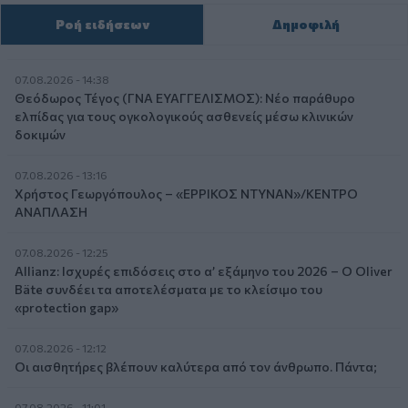
Ροή ειδήσεων
Δημοφιλή
07.08.2026 - 14:38
Θεόδωρος Τέγος (ΓΝΑ ΕΥΑΓΓΕΛΙΣΜΟΣ): Νέο παράθυρο
ελπίδας για τους ογκολογικούς ασθενείς μέσω κλινικών
δοκιμών
07.08.2026 - 13:16
Χρήστος Γεωργόπουλος – «ΕΡΡΙΚΟΣ ΝΤΥΝΑΝ»/ΚΕΝΤΡΟ
ΑΝΑΠΛΑΣΗ
07.08.2026 - 12:25
Allianz: Ισχυρές επιδόσεις στο α’ εξάμηνο του 2026 – Ο Oliver
Bäte συνδέει τα αποτελέσματα με το κλείσιμο του
«protection gap»
07.08.2026 - 12:12
Οι αισθητήρες βλέπουν καλύτερα από τον άνθρωπο. Πάντα;
07.08.2026 - 11:01