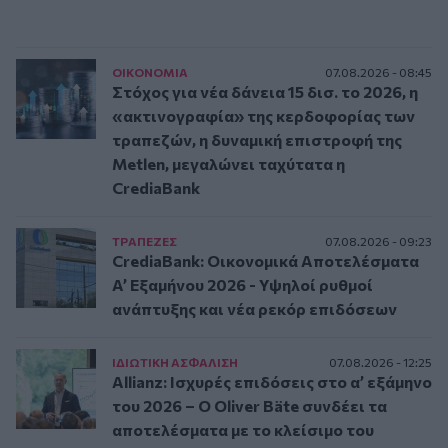
ΟΙΚΟΝΟΜΙΑ
07.08.2026 - 08:45
Στόχος για νέα δάνεια 15 δισ. το 2026, η
«ακτινογραφία» της κερδοφορίας των
τραπεζών, η δυναμική επιστροφή της
Metlen, μεγαλώνει ταχύτατα η
CrediaBank
ΤΡAΠΕΖΕΣ
07.08.2026 - 09:23
CrediaBank: Οικονομικά Αποτελέσματα
A’ Εξαμήνου 2026 - Υψηλοί ρυθμοί
ανάπτυξης και νέα ρεκόρ επιδόσεων
ΙΔΙΩΤΙΚΗ ΑΣΦAΛΙΣΗ
07.08.2026 - 12:25
Allianz: Ισχυρές επιδόσεις στο α’ εξάμηνο
του 2026 – Ο Oliver Bäte συνδέει τα
αποτελέσματα με το κλείσιμο του