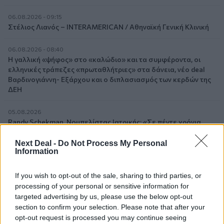
06.08.2026 - 09:15
Στέλιος Λιανός – INTERAMERICAN / Αθηναϊκή Γενική Κλινική
06.08.2026 - 08:40
Η γαλλική «ψήφος» στο «καλώδιο» και τα συμφέροντα, οι
ελληνικές τράπεζες «πρωταθλήτριες» στα δάνεια, νέο deal
Βαρδινογιάννη- Εξάρχου και ο διπλασιασμός των κερδών της
ΔΕΗ
05.08.2026
Randy Schekman, Νομπελίστας Ιατρικής: «Σε πέντε χρόνια
μπορεί να έχουμε θεραπεία που αναστέλλει την εξέλιξη του
Πάρκινσον»
Next Deal -
Do Not Process My Personal
Information
05.08.2026
Ε.Ε και παράνομη μετανάστευση: προτάσεις και δράσεις με
If you wish to opt-out of the sale, sharing to third parties, or
παρονομαστή το κοινό συμφέρον
processing of your personal or sensitive information for
targeted advertising by us, please use the below opt-out
section to confirm your selection. Please note that after your
05.08.2026
Αντώνης Βουκλαρής - «ΕΡΡΙΚΟΣ ΝΤΥΝΑΝ»
opt-out request is processed you may continue seeing