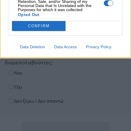
Retention, Sale, and/or Sharing of my
Personal Data that Is Unrelated with the
Purposes for which it was collected.
Opted Out
Ψηφοφορία
CONFIRM
Πιστεύετε ότι τα ασφαλιστικά σωματεία ΠΣΑΣ-
ΕΣΑΠΕ (ΠΣΣΑΣ)-ΣΕΜΑ-ΠΟΑΔ, διεκδικούν με
Data Deletion
Data Access
Privacy Policy
αποτελεσματικότητα καλές συμβάσεις με τις
ασφαλιστικές εταιρείες για τους
διαμεσολαβούντες;
Επιλογές
Ναι
Όχι
Δεν ξέρω / Δεν απαντώ