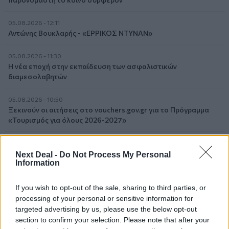
05.08.2026 - 12:11
Αντώνης Βουκλαρής - «ΕΡΡΙΚΟΣ ΝΤΥΝΑΝ»
05.08.2026 - 11:30
Η νέα εποχή στην εκπαίδευση των ασφαλιστικών
διαμεσολαβητών
05.08.2026 - 10:50
Ξεκινούν οι αιτήσεις στο vouchers.gov.gr για το Πρόγραμμα
«Τουρισμός για όλους 2026-2027»
05.08.2026 - 10:19
WWF: Περισσότερα από 180.000 στρέμματα καμένων
Next Deal -
Do Not Process My Personal
Information
δασικών εκτάσεων στην Ελλάδα σε λίγες μόλις μέρες
05.08.2026 - 09:45
If you wish to opt-out of the sale, sharing to third parties, or
Η Ελλάδα που αντιστέκεται και επιμένει να μην ασφαλίζεται!
processing of your personal or sensitive information for
targeted advertising by us, please use the below opt-out
section to confirm your selection. Please note that after your
05.08.2026 - 09:20