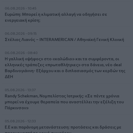
06.08.2026 - 10:45
Ευρώπη: Μπορεί η κλιματική αλλαγή να οδηγήσει σε
ενεργειακή κρίση;
06.08.2026 - 09:15
Στέλιος Λιανός – INTERAMERICAN / Αθηναϊκή Γενική Κλινική
06.08.2026 - 08:40
Η γαλλική «ψήφος» στο «καλώδιο» και τα συμφέροντα, οι
ελληνικές τράπεζες «πρωταθλήτριες» στα δάνεια, νέο deal
Βαρδινογιάννη- Εξάρχου και ο διπλασιασμός των κερδών της
ΔΕΗ
05.08.2026 - 13:37
Randy Schekman, Νομπελίστας Ιατρικής: «Σε πέντε χρόνια
μπορεί να έχουμε θεραπεία που αναστέλλει την εξέλιξη του
Πάρκινσον»
05.08.2026 - 12:33
Ε.Ε και παράνομη μετανάστευση: προτάσεις και δράσεις με
παρονομαστή το κοινό συμφέρον