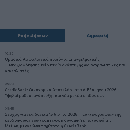
Ροή ειδήσεων
Δημοφιλή
10:28
Ομαδικά Ασφαλιστικά προϊόντα Επαγγελματικής
Συνταξιοδότησης: Νέο πεδίο ανάπτυξης για ασφαλιστικές και
ασφαλιστές
09:23
CrediaBank: Οικονομικά Αποτελέσματα A’ Εξαμήνου 2026 -
Υψηλοί ρυθμοί ανάπτυξης και νέα ρεκόρ επιδόσεων
08:45
Στόχος για νέα δάνεια 15 δισ. το 2026, η «ακτινογραφία» της
κερδοφορίας των τραπεζών, η δυναμική επιστροφή της
Metlen, μεγαλώνει ταχύτατα η CrediaBank