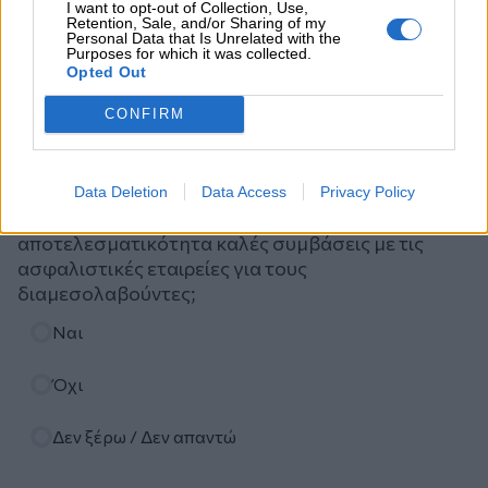
I want to opt-out of Collection, Use,
Retention, Sale, and/or Sharing of my
Personal Data that Is Unrelated with the
Purposes for which it was collected.
Opted Out
CONFIRM
Ψηφοφορία
Πιστεύετε ότι τα ασφαλιστικά σωματεία ΠΣΑΣ-
Data Deletion
Data Access
Privacy Policy
ΕΣΑΠΕ (ΠΣΣΑΣ)-ΣΕΜΑ-ΠΟΑΔ, διεκδικούν με
αποτελεσματικότητα καλές συμβάσεις με τις
ασφαλιστικές εταιρείες για τους
διαμεσολαβούντες;
Επιλογές
Ναι
Όχι
Δεν ξέρω / Δεν απαντώ