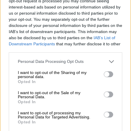
Καλοκαιρινό ταξίδι: Οι 8 συμβουλές που αξίζει να δώσει κάθε
opt-out request is processed you may continue seeing
ασφαλιστής στους πελάτες του
interest-based ads based on personal information utilized by
us or personal information disclosed to third parties prior to
your opt-out. You may separately opt-out of the further
05.08.2026 - 08:51
Το εκλογικό «καμπανάκι» της Goldman Sachs, η ισχυρή
disclosure of your personal information by third parties on the
πιστωτική επέκταση των ελληνικών τραπεζών, το «πάρτι»
IAB’s list of downstream participants. This information may
στις αγορές, οι «κρυμμένες» αξίες της ΓΕΚ ΤΕΡΝΑ
also be disclosed by us to third parties on the
IAB’s List of
Downstream Participants
that may further disclose it to other
third parties.
ΠΕΡΙΣΣΟΤΕΡΑ
Personal Data Processing Opt Outs
I want to opt-out of the Sharing of my
personal data.
Opted In
I want to opt-out of the Sale of my
Personal Data.
Opted In
I want to opt-out of processing my
Personal Data for Targeted Advertising.
Opted In