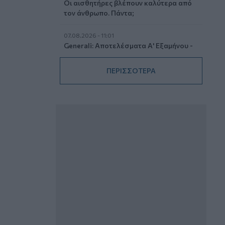
Οι αισθητήρες βλέπουν καλύτερα από
τον άνθρωπο. Πάντα;
07.08.2026 - 11:01
Generali: Αποτελέσματα Α' Εξαμήνου -
Εξαιρετική ανάπτυξη στα Λειτουργικά
και Προσαρμοσμένα Καθαρά
ΠΕΡΙΣΣΟΤΕΡΑ
Αποτελέσματα με συμβολή από όλες
τις επιχειρηματικές δραστηριότητες
07.08.2026 - 10:28
Ομαδικά Ασφαλιστικά προϊόντα
Επαγγελματικής Συνταξιοδότησης: Νέο
πεδίο ανάπτυξης για ασφαλιστικές και
ασφαλιστές
07.08.2026 - 09:23
CrediaBank: Οικονομικά Αποτελέσματα
A’ Εξαμήνου 2026 - Υψηλοί ρυθμοί
ανάπτυξης και νέα ρεκόρ επιδόσεων
07.08.2026 - 08:45