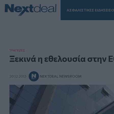
ΑΣΦΑΛΙΣΤΙΚΕΣ ΕΙΔΗΣΕΙΣ
Ο
Facebook
Instagram
LinkedIn
TikTok
X
Homepage
ΤΡAΠΕΖΕΣ
Ξεκινά η εθελουσία στην 
20.12.2013
NEXTDEAL NEWSROOM