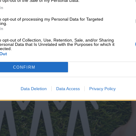
o opt-out of the Sale of my Personal Data.
υνεχής ροή
In
to opt-out of processing my Personal Data for Targeted
ing.
In
o opt-out of Collection, Use, Retention, Sale, and/or Sharing
ersonal Data that Is Unrelated with the Purposes for which it
lected.
Out
CONFIRM
Data Deletion
Data Access
Privacy Policy