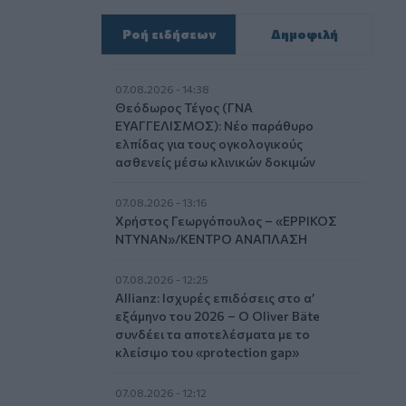
Ροή ειδήσεων
Δημοφιλή
07.08.2026 - 14:38
Θεόδωρος Τέγος (ΓΝΑ
ΕΥΑΓΓΕΛΙΣΜΟΣ): Νέο παράθυρο
ελπίδας για τους ογκολογικούς
ασθενείς μέσω κλινικών δοκιμών
07.08.2026 - 13:16
Χρήστος Γεωργόπουλος – «ΕΡΡΙΚΟΣ
ΝΤΥΝΑΝ»/ΚΕΝΤΡΟ ΑΝΑΠΛΑΣΗ
07.08.2026 - 12:25
Allianz: Ισχυρές επιδόσεις στο α’
εξάμηνο του 2026 – Ο Oliver Bäte
συνδέει τα αποτελέσματα με το
κλείσιμο του «protection gap»
07.08.2026 - 12:12