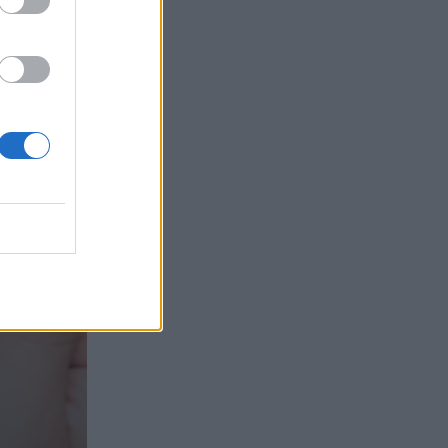
τα συμφέροντα, οι ελληνικές τράπεζες
«πρωταθλήτριες» στα δάνεια, νέο deal
Βαρδινογιάννη- Εξάρχου και ο
διπλασιασμός των κερδών της ΔΕΗ
05.08.2026
Randy Schekman, Νομπελίστας Ιατρικής:
«Σε πέντε χρόνια μπορεί να έχουμε
θεραπεία που αναστέλλει την εξέλιξη
του Πάρκινσον»
05.08.2026
Ε.Ε και παράνομη μετανάστευση:
προτάσεις και δράσεις με παρονομαστή
το κοινό συμφέρον
05.08.2026
Αντώνης Βουκλαρής - «ΕΡΡΙΚΟΣ
ΝΤΥΝΑΝ»
05.08.2026
Η νέα εποχή στην εκπαίδευση των