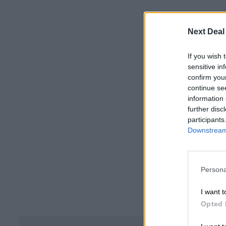
Next Deal
If you wish 
sensitive in
confirm you
continue se
information 
further disc
participants
Downstream 
Persona
I want t
Opted 