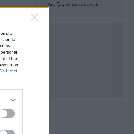
Δεν ξέρω / Δεν απαντώ
06.08.2026 - 12:22
Kavita Patel - PhARMA Innovation
Forum: Ένα στα πέντε καινοτόμα
φάρμακα φτάνει τελικά στην Ελλάδα
sonal or
ection to
06.08.2026 - 11:37
ou may
Μείωση ασφαλιστικών εισφορών
 personal
ύψους 240 εκατ. ευρώ ζητούν οι
έμποροι από την Κυβέρνηση
out of the
 downstream
B’s List of
06.08.2026 - 10:45
Ευρώπη: Μπορεί η κλιματική αλλαγή να
οδηγήσει σε ενεργειακή κρίση;
06.08.2026 - 09:15
Στέλιος Λιανός – INTERAMERICAN /
Αθηναϊκή Γενική Κλινική
06.08.2026 - 08:40
Η γαλλική «ψήφος» στο «καλώδιο» και