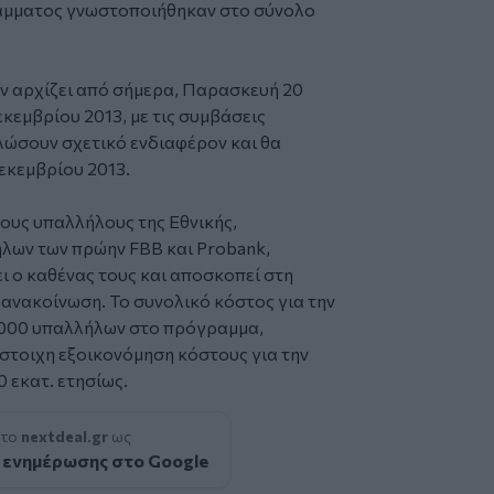
ράμματος γνωστοποιήθηκαν στο σύνολο
ν αρχίζει από σήμερα, Παρασκευή 20
εκεμβρίου 2013, με τις συμβάσεις
λώσουν σχετικό ενδιαφέρον και θα
Δεκεμβρίου 2013.
ους υπαλλήλους της Εθνικής,
λων των πρώην FBB και Probank,
ι ο καθένας τους και αποσκοπεί στη
 ανακοίνωση. Το συνολικό κόστος για την
.000 υπαλλήλων στο πρόγραμμα,
τίστοιχη εξοικονόμηση κόστους για την
 εκατ. ετησίως.
 το
nextdeal.gr
ως
 ενημέρωσης στο Google