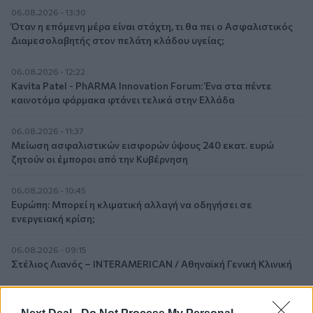
06.08.2026 - 13:30
Όταν η επόμενη μέρα είναι στάχτη, τι θα πει ο Ασφαλιστικός
Διαμεσολαβητής στον πελάτη κλάδου υγείας;
06.08.2026 - 12:22
Kavita Patel - PhARMA Innovation Forum: Ένα στα πέντε
καινοτόμα φάρμακα φτάνει τελικά στην Ελλάδα
06.08.2026 - 11:37
Μείωση ασφαλιστικών εισφορών ύψους 240 εκατ. ευρώ
ζητούν οι έμποροι από την Κυβέρνηση
06.08.2026 - 10:45
Ευρώπη: Μπορεί η κλιματική αλλαγή να οδηγήσει σε
ενεργειακή κρίση;
06.08.2026 - 09:15
Στέλιος Λιανός – INTERAMERICAN / Αθηναϊκή Γενική Κλινική
06.08.2026 - 08:40
Η γαλλική «ψήφος» στο «καλώδιο» και τα συμφέροντα, οι