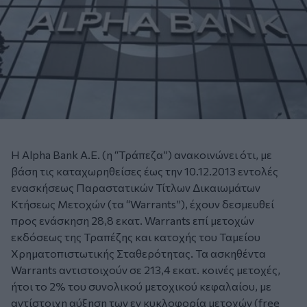
Η Alpha Bank Α.Ε. (η “Τράπεζα”) ανακοινώνει ότι, με
βάση τις καταχωρηθείσες έως την 10.12.2013 εντολές
ενασκήσεως Παραστατικών Τίτλων Δικαιωμάτων
Κτήσεως Μετοχών (τα “Warrants”), έχουν δεσμευθεί
προς ενάσκηση 28,8 εκατ. Warrants επί μετοχών
εκδόσεως της Τραπέζης και κατοχής του Ταμείου
Χρηματοπιστωτικής Σταθερότητας. Τα ασκηθέντα
Warrants αντιστοιχούν σε 213,4 εκατ. κοινές μετοχές,
ήτοι το 2% του συνολικού μετοχικού κεφαλαίου, με
αντίστοιχη αύξηση των εν κυκλοφορία μετοχών (free