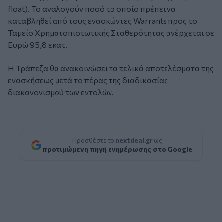
float). Το αναλογούν ποσό το οποίο πρέπει να
καταβληθεί από τους ενασκώντες Warrants προς το
Ταμείο Χρηματοπιστωτικής Σταθερότητας ανέρχεται σε
Ευρώ 95,8 εκατ.
Η Τράπεζα θα ανακοινώσει τα τελικά αποτελέσματα της
ενασκήσεως μετά το πέρας της διαδικασίας
διακανονισμού των εντολών.
Προσθέστε το
nextdeal.gr
ως
προτιμώμενη πηγή ενημέρωσης στο Google