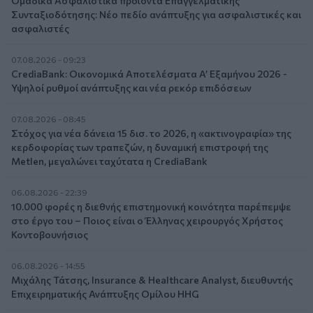
Ομαδικά Ασφαλιστικά προϊόντα Επαγγελματικής
Συνταξιοδότησης: Νέο πεδίο ανάπτυξης για ασφαλιστικές και
ασφαλιστές
07.08.2026 - 09:23
CrediaBank: Οικονομικά Αποτελέσματα A’ Εξαμήνου 2026 -
Υψηλοί ρυθμοί ανάπτυξης και νέα ρεκόρ επιδόσεων
07.08.2026 - 08:45
Στόχος για νέα δάνεια 15 δισ. το 2026, η «ακτινογραφία» της
κερδοφορίας των τραπεζών, η δυναμική επιστροφή της
Metlen, μεγαλώνει ταχύτατα η CrediaBank
06.08.2026 - 22:39
10.000 φορές η διεθνής επιστημονική κοινότητα παρέπεμψε
στο έργο του – Ποιος είναι ο Έλληνας χειρουργός Χρήστος
Κοντοβουνήσιος
06.08.2026 - 14:55
Μιχάλης Τάτσης, Insurance & Healthcare Analyst, διευθυντής
Επιχειρηματικής Ανάπτυξης Ομίλου HHG