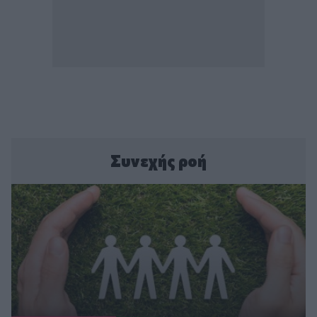
Συνεχής ροή