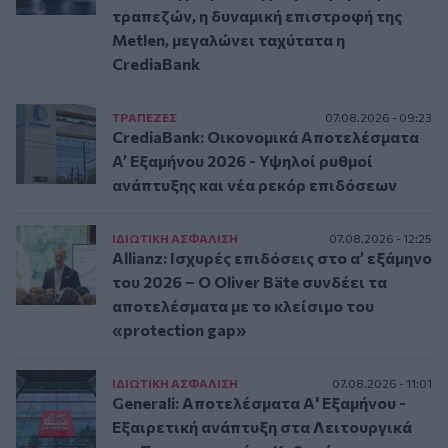
τραπεζών, η δυναμική επιστροφή της
Metlen, μεγαλώνει ταχύτατα η
CrediaBank
ΤΡAΠΕΖΕΣ
07.08.2026 - 09:23
CrediaBank: Οικονομικά Αποτελέσματα
A’ Εξαμήνου 2026 - Υψηλοί ρυθμοί
ανάπτυξης και νέα ρεκόρ επιδόσεων
ΙΔΙΩΤΙΚΗ ΑΣΦAΛΙΣΗ
07.08.2026 - 12:25
Allianz: Ισχυρές επιδόσεις στο α’ εξάμηνο
του 2026 – Ο Oliver Bäte συνδέει τα
αποτελέσματα με το κλείσιμο του
«protection gap»
ΙΔΙΩΤΙΚΗ ΑΣΦAΛΙΣΗ
07.08.2026 - 11:01
Generali: Αποτελέσματα Α' Εξαμήνου -
Εξαιρετική ανάπτυξη στα Λειτουργικά