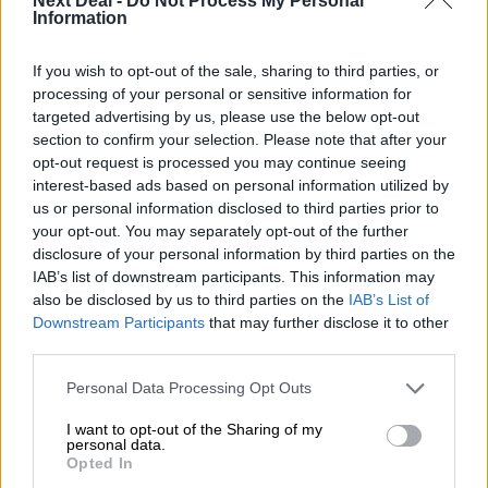
Next Deal -
Do Not Process My Personal
ελληνικές τράπεζες «πρωταθλήτριες» στα δάνεια, νέο deal
Information
Βαρδινογιάννη- Εξάρχου και ο διπλασιασμός των κερδών της
ΔΕΗ
If you wish to opt-out of the sale, sharing to third parties, or
processing of your personal or sensitive information for
05.08.2026 - 13:37
targeted advertising by us, please use the below opt-out
Randy Schekman, Νομπελίστας Ιατρικής: «Σε πέντε χρόνια
section to confirm your selection. Please note that after your
μπορεί να έχουμε θεραπεία που αναστέλλει την εξέλιξη του
opt-out request is processed you may continue seeing
Πάρκινσον»
interest-based ads based on personal information utilized by
us or personal information disclosed to third parties prior to
05.08.2026 - 12:33
your opt-out. You may separately opt-out of the further
Ε.Ε και παράνομη μετανάστευση: προτάσεις και δράσεις με
disclosure of your personal information by third parties on the
παρονομαστή το κοινό συμφέρον
IAB’s list of downstream participants. This information may
also be disclosed by us to third parties on the
IAB’s List of
05.08.2026 - 12:11
Downstream Participants
that may further disclose it to other
Αντώνης Βουκλαρής - «ΕΡΡΙΚΟΣ ΝΤΥΝΑΝ»
third parties.
05.08.2026 - 11:30
Personal Data Processing Opt Outs
Η νέα εποχή στην εκπαίδευση των ασφαλιστικών
I want to opt-out of the Sharing of my
διαμεσολαβητών
personal data.
Opted In