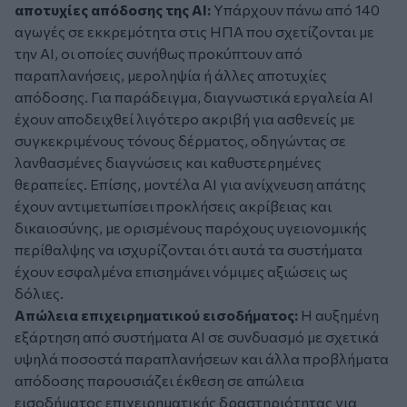
αποτυχίες απόδοσης της AI:
Υπάρχουν πάνω από 140
αγωγές σε εκκρεμότητα στις ΗΠΑ που σχετίζονται με
την AI, οι οποίες συνήθως προκύπτουν από
παραπλανήσεις, μεροληψία ή άλλες αποτυχίες
απόδοσης. Για παράδειγμα, διαγνωστικά εργαλεία AI
έχουν αποδειχθεί λιγότερο ακριβή για ασθενείς με
συγκεκριμένους τόνους δέρματος, οδηγώντας σε
λανθασμένες διαγνώσεις και καθυστερημένες
θεραπείες. Επίσης, μοντέλα AI για ανίχνευση απάτης
έχουν αντιμετωπίσει προκλήσεις ακρίβειας και
δικαιοσύνης, με ορισμένους παρόχους υγειονομικής
περίθαλψης να ισχυρίζονται ότι αυτά τα συστήματα
έχουν εσφαλμένα επισημάνει νόμιμες αξιώσεις ως
δόλιες.
Απώλεια επιχειρηματικού εισοδήματος:
Η αυξημένη
εξάρτηση από συστήματα AI σε συνδυασμό με σχετικά
υψηλά ποσοστά παραπλανήσεων και άλλα προβλήματα
απόδοσης παρουσιάζει έκθεση σε απώλεια
εισοδήματος επιχειρηματικής δραστηριότητας για