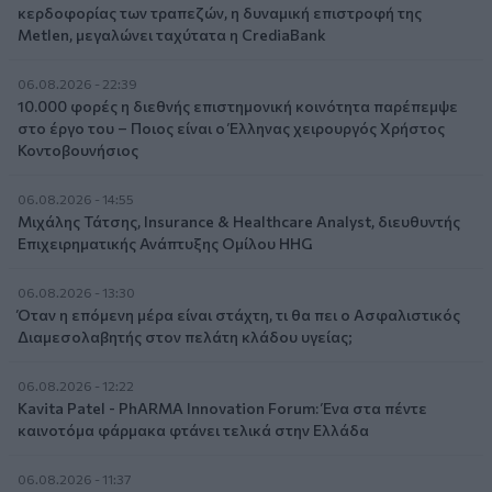
κερδοφορίας των τραπεζών, η δυναμική επιστροφή της
Metlen, μεγαλώνει ταχύτατα η CrediaBank
06.08.2026 - 22:39
10.000 φορές η διεθνής επιστημονική κοινότητα παρέπεμψε
στο έργο του – Ποιος είναι ο Έλληνας χειρουργός Χρήστος
Κοντοβουνήσιος
06.08.2026 - 14:55
Μιχάλης Τάτσης, Insurance & Healthcare Analyst, διευθυντής
Επιχειρηματικής Ανάπτυξης Ομίλου HHG
06.08.2026 - 13:30
Όταν η επόμενη μέρα είναι στάχτη, τι θα πει ο Ασφαλιστικός
Διαμεσολαβητής στον πελάτη κλάδου υγείας;
06.08.2026 - 12:22
Kavita Patel - PhARMA Innovation Forum: Ένα στα πέντε
καινοτόμα φάρμακα φτάνει τελικά στην Ελλάδα
06.08.2026 - 11:37