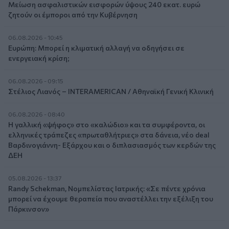
Μείωση ασφαλιστικών εισφορών ύψους 240 εκατ. ευρώ
ζητούν οι έμποροι από την Κυβέρνηση
06.08.2026 - 10:45
Ευρώπη: Μπορεί η κλιματική αλλαγή να οδηγήσει σε
ενεργειακή κρίση;
06.08.2026 - 09:15
Στέλιος Λιανός – INTERAMERICAN / Αθηναϊκή Γενική Κλινική
06.08.2026 - 08:40
Η γαλλική «ψήφος» στο «καλώδιο» και τα συμφέροντα, οι
ελληνικές τράπεζες «πρωταθλήτριες» στα δάνεια, νέο deal
Βαρδινογιάννη- Εξάρχου και ο διπλασιασμός των κερδών της
ΔΕΗ
05.08.2026 - 13:37
Randy Schekman, Νομπελίστας Ιατρικής: «Σε πέντε χρόνια
μπορεί να έχουμε θεραπεία που αναστέλλει την εξέλιξη του
Πάρκινσον»