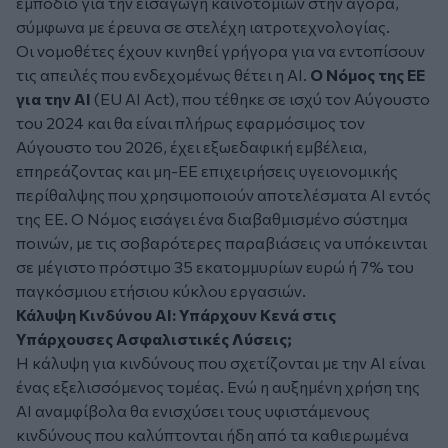
εμπόδιο για την εισαγωγή καινοτομιών στην αγορά,
σύμφωνα με έρευνα σε στελέχη ιατροτεχνολογίας.
Οι νομοθέτες έχουν κινηθεί γρήγορα για να εντοπίσουν
τις απειλές που ενδεχομένως θέτει η AI.
Ο Νόμος της ΕΕ
για την AI
(EU AI Act), που τέθηκε σε ισχύ τον Αύγουστο
του 2024 και θα είναι πλήρως εφαρμόσιμος τον
Αύγουστο του 2026, έχει εξωεδαφική εμβέλεια,
επηρεάζοντας και μη-ΕΕ επιχειρήσεις υγειονομικής
περίθαλψης που χρησιμοποιούν αποτελέσματα AI εντός
της ΕΕ. Ο Νόμος εισάγει ένα διαβαθμισμένο σύστημα
ποινών, με τις σοβαρότερες παραβιάσεις να υπόκεινται
σε μέγιστο πρόστιμο 35 εκατομμυρίων ευρώ ή 7% του
παγκόσμιου ετήσιου κύκλου εργασιών.
Κάλυψη Κινδύνου AI: Υπάρχουν Κενά στις
Υπάρχουσες Ασφαλιστικές Λύσεις;
Η κάλυψη για κινδύνους που σχετίζονται με την AI είναι
ένας εξελισσόμενος τομέας. Ενώ η αυξημένη χρήση της
AI αναμφίβολα θα ενισχύσει τους υφιστάμενους
κινδύνους που καλύπτονται ήδη από τα καθιερωμένα