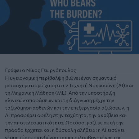
Γράφει ο Νίκος Γεωργόπουλος
Η υγειονομική περίθαλψη βιώνει έναν σημαντικό
μετασχηματισμό χάρη στην Τεχνητή Νοημοσύνη (AI) και
τη Μηχανική Μάθηση (ML). Από την υποστήριξη
κλινικών αποφάσεων και τη διάγνωση μέχρι την
ταξινόμηση ασθενών και την επεξεργασία αξιώσεων, η
AI προσφέρει οφέλη στην ταχύτητα, την ακρίβεια και
την αποτελεσματικότητα. Ωστόσο, μαζί με αυτή την
πρόοδο έρχεται και η δύσκολη αλήθεια: η AI εισάγει
νέους τύπους κινδύνου, συμπεριλαμβανομένης της