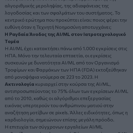
αλγοριθμικής μεροληψίας, της αδιαφάνειας της
λογοδοσίας και των σφαλμάτων του συστήματος. Το
κεντρικό ερώτημα που προκύπτει είναι: ποιος φέρει την
ευθύνη όταν η Τεχνητή Νοημοσύνη αποτυγχάνει;
Η Ραγδαία Άνοδος της AI/ML στον Ιατροτεχνολογικό
Τομέα
Η AI/ML έχει κατακτήσει πάνω από 1.000 εγκρίσεις στις
ΗΠΑ. Μόνο την τελευταία επταετία, οι εγκρίσεις
συσκευών με δυνατότητα AI/ML από τον Οργανισμό
Τροφίμων και Φαρμάκων των ΗΠΑ (FDA) εκτοξεύθηκαν
από μονοψήφια νούμερα σε 223 το 2023. Η
Ακτινολογία
κυριαρχεί στην κούρσα της AI/ML,
αντιπροσωπεύοντας το 75% όλων των εγκρίσεων AI/ML
από το 2010, καθώς οι αλγόριθμοι επεξεργασίας
εικόνας υπερτερούν του ανθρώπινου ματιού στην
αναζήτηση μοτίβων σε pixels. Άλλες ειδικότητες, όπως η
καρδιολογία, σημειώνουν επίσης μεγάλη πρόοδο.
Η επιτυχία των σύγχρονων εργαλείων AI/ML