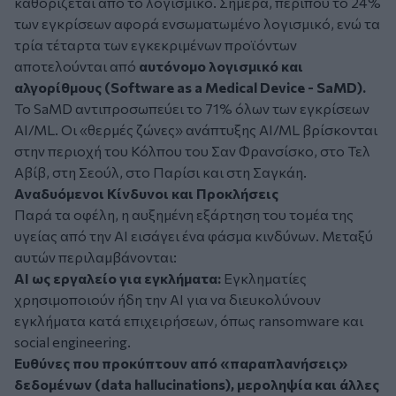
καθορίζεται από το λογισμικό. Σήμερα, περίπου το 24%
των εγκρίσεων αφορά ενσωματωμένο λογισμικό, ενώ τα
τρία τέταρτα των εγκεκριμένων προϊόντων
αποτελούνται από
αυτόνομο λογισμικό και
αλγορίθμους (Software as a Medical Device - SaMD).
Το SaMD αντιπροσωπεύει το 71% όλων των εγκρίσεων
AI/ML. Οι «θερμές ζώνες» ανάπτυξης AI/ML βρίσκονται
στην περιοχή του Κόλπου του Σαν Φρανσίσκο, στο Τελ
Αβίβ, στη Σεούλ, στο Παρίσι και στη Σαγκάη.
Αναδυόμενοι Κίνδυνοι και Προκλήσεις
Παρά τα οφέλη, η αυξημένη εξάρτηση του τομέα της
υγείας από την AI εισάγει ένα φάσμα κινδύνων. Μεταξύ
αυτών περιλαμβάνονται:
AI ως εργαλείο για εγκλήματα:
Εγκληματίες
χρησιμοποιούν ήδη την AI για να διευκολύνουν
εγκλήματα κατά επιχειρήσεων, όπως ransomware και
social engineering.
Ευθύνες που προκύπτουν από «παραπλανήσεις»
δεδομένων (data hallucinations), μεροληψία και άλλες