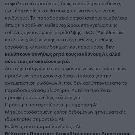
ασφαλιστικά προϊόντα (ιδίως τον κυβερνοκίνδυνο),
έχει ήδη ανοίξει και θα συνεχίσει να ανοίγει νέους
κινδύνους. Τα παραδοσιακά ασφαλιστήρια συμβόλαια,
όπως η ασφάλιση κυβερνοχώρου, επαγγελματικής
ευθύνης υγειονομικής περίθαλψης, D&O (Διευθυντών
και Στελεχών), γενικής αστικής ευθύνης, ευθύνης
εργοδότη, κλινικών δοκιμών και περιουσίας,
δεν
καλύπτουν συνήθως ρητά τους κινδύνους AI, αλλά
ούτε τους αποκλείουν ρητά.
Αυτό έχει οδηγήσει στην εμφάνιση νέων ασφαλιστικών
προϊόντων που έχουν σχεδιαστεί ειδικά για την
αντιμετώπιση κινδύνων AI που δεν καλύπτονται από τα
παραδοσιακά ασφαλιστήρια. Αυτά τα προϊόντα
προσφέρουν συνήθως κάλυψη για:
Πρόστιμα που σχετίζονται με τη χρήση AI.
Μη εξουσιοδοτημένη χρήση δεδομένων ή πνευματικής
ιδιοκτησίας σε μοντέλα AI.
Ευθύνες από «παραπλανήσεις» AI.
Βέλτιστες Πρακτικές Διακυβέρνησης και Διαχείρισης