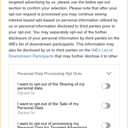
targeted advertising by us, please use the below opt-out
section to confirm your selection. Please note that after your
opt-out request is processed you may continue seeing
interest-based ads based on personal information utilized by
us or personal information disclosed to third parties prior to
your opt-out. You may separately opt-out of the further
disclosure of your personal information by third parties on the
Ροή ειδήσεων
Δημοφιλή
IAB’s list of downstream participants. This information may
also be disclosed by us to third parties on the
IAB’s List of
Downstream Participants
that may further disclose it to other
07.08.2026 - 14:38
third parties.
Θεόδωρος Τέγος (ΓΝΑ ΕΥΑΓΓΕΛΙΣΜΟΣ): Νέο παράθυρο
ελπίδας για τους ογκολογικούς ασθενείς μέσω κλινικών
Personal Data Processing Opt Outs
δοκιμών
I want to opt-out of the Sharing of my
personal data.
07.08.2026 - 13:16
Opted In
Χρήστος Γεωργόπουλος – «ΕΡΡΙΚΟΣ ΝΤΥΝΑΝ»/ΚΕΝΤΡΟ
ΑΝΑΠΛΑΣΗ
I want to opt-out of the Sale of my
Personal Data.
Opted In
07.08.2026 - 12:25
Allianz: Ισχυρές επιδόσεις στο α’ εξάμηνο του 2026 – Ο Oliver
I want to opt-out of processing my
Bäte συνδέει τα αποτελέσματα με το κλείσιμο του
Personal Data for Targeted Advertising.