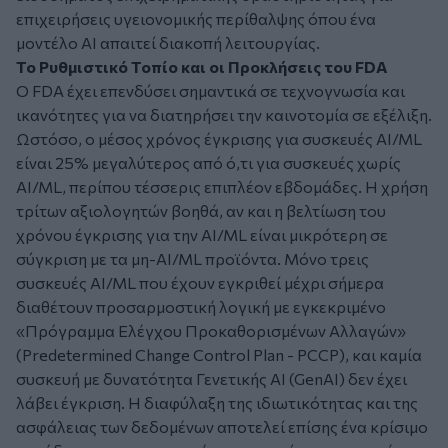
επιχειρήσεις υγειονομικής περίθαλψης όπου ένα
μοντέλο AI απαιτεί διακοπή λειτουργίας.
Το Ρυθμιστικό Τοπίο και οι Προκλήσεις του FDA
Ο FDA έχει επενδύσει σημαντικά σε τεχνογνωσία και
ικανότητες για να διατηρήσει την καινοτομία σε εξέλιξη.
Ωστόσο, ο μέσος χρόνος έγκρισης για συσκευές AI/ML
είναι 25% μεγαλύτερος από ό,τι για συσκευές χωρίς
AI/ML, περίπου τέσσερις επιπλέον εβδομάδες. Η χρήση
τρίτων αξιολογητών βοηθά, αν και η βελτίωση του
χρόνου έγκρισης για την AI/ML είναι μικρότερη σε
σύγκριση με τα μη-AI/ML προϊόντα. Μόνο τρεις
συσκευές AI/ML που έχουν εγκριθεί μέχρι σήμερα
διαθέτουν προσαρμοστική λογική με εγκεκριμένο
«Πρόγραμμα Ελέγχου Προκαθορισμένων Αλλαγών»
(Predetermined Change Control Plan - PCCP), και καμία
συσκευή με δυνατότητα Γενετικής AI (GenAI) δεν έχει
λάβει έγκριση. Η διαφύλαξη της ιδιωτικότητας και της
ασφάλειας των δεδομένων αποτελεί επίσης ένα κρίσιμο