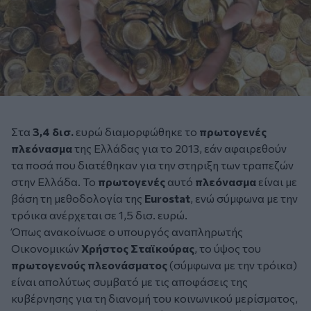
Στα
3,4 δισ
.
ευρώ διαμορφώθηκε το
πρωτογενές
πλεόνασμα
της Ελλάδας για το 2013, εάν αφαιρεθούν
τα ποσά που διατέθηκαν για την στηριξη των τραπεζών
στην Ελλάδα. Το
πρωτογενές
αυτό
πλεόνασμα
είναι με
βάση τη μεθοδολογία της
Eurostat
, ενώ σύμφωνα με την
τρόικα ανέρχεται σε 1,5 δισ. ευρώ.
Όπως ανακοίνωσε ο υπουργός αναπληρωτής
Οικονομικών
Χρήστος Σταϊκούρας
, το ύψος του
πρωτογενούς πλεονάσματος
(σύμφωνα με την τρόικα)
είναι απολύτως συμβατό με τις αποφάσεις της
κυβέρνησης για τη διανομή του κοινωνικού μερίσματος,