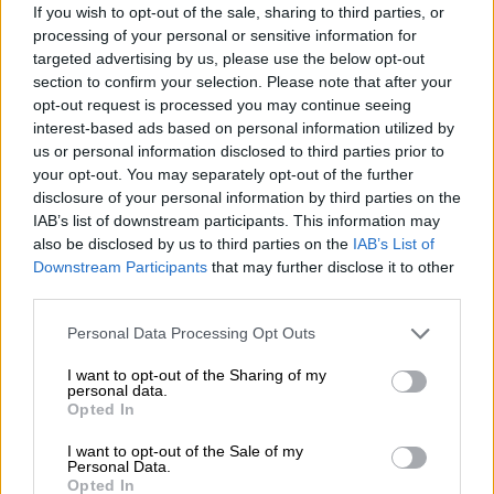
If you wish to opt-out of the sale, sharing to third parties, or
Randy Schekman, Νομπελίστας Ιατρικής: «Σε πέντε χρόνια
μπορεί να έχουμε θεραπεία που αναστέλλει την εξέλιξη του
processing of your personal or sensitive information for
Πάρκινσον»
targeted advertising by us, please use the below opt-out
section to confirm your selection. Please note that after your
opt-out request is processed you may continue seeing
05.08.2026
interest-based ads based on personal information utilized by
Ε.Ε και παράνομη μετανάστευση: προτάσεις και δράσεις με
παρονομαστή το κοινό συμφέρον
us or personal information disclosed to third parties prior to
your opt-out. You may separately opt-out of the further
disclosure of your personal information by third parties on the
05.08.2026
IAB’s list of downstream participants. This information may
Αντώνης Βουκλαρής - «ΕΡΡΙΚΟΣ ΝΤΥΝΑΝ»
also be disclosed by us to third parties on the
IAB’s List of
Downstream Participants
that may further disclose it to other
05.08.2026
third parties.
Η νέα εποχή στην εκπαίδευση των ασφαλιστικών
διαμεσολαβητών
Personal Data Processing Opt Outs
I want to opt-out of the Sharing of my
ΠΕΡΙΣΣΟΤΕΡΑ
personal data.
Opted In
I want to opt-out of the Sale of my
Personal Data.
Opted In