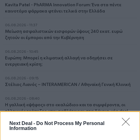
Kavita Patel - PhARMA Innovation Forum: Ένα στα πέντε
καινοτόμα φάρμακα φτάνει τελικά στην Ελλάδα
06.08.2026 - 11:37
Μείωση ασφαλιστικών εισφορών ύψους 240 εκατ. ευρώ
ζητούν οι έμποροι από την Κυβέρνηση
06.08.2026 - 10:45
Ευρώπη: Μπορεί η κλιματική αλλαγή να οδηγήσει σε
ενεργειακή κρίση;
06.08.2026 - 09:15
Στέλιος Λιανός – INTERAMERICAN / Αθηναϊκή Γενική Κλινική
06.08.2026 - 08:40
Η γαλλική «ψήφος» στο «καλώδιο» και τα συμφέροντα, οι
ελληνικές τράπεζες «πρωταθλήτριες» στα δάνεια, νέο deal
Βαρδινογιάννη- Εξάρχου και ο διπλασιασμός των κερδών της
Next Deal -
Do Not Process My Personal
ΔΕΗ
Information
05.08.2026