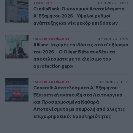
ΤΡAΠΕΖΕΣ
07.08.2026 - 09:23
CrediaBank: Οικονομικά Αποτελέσματα
A’ Εξαμήνου 2026 - Υψηλοί ρυθμοί
ανάπτυξης και νέα ρεκόρ επιδόσεων
ΙΔΙΩΤΙΚΗ ΑΣΦAΛΙΣΗ
07.08.2026 - 12:25
Allianz: Ισχυρές επιδόσεις στο α’ εξάμηνο
του 2026 – Ο Oliver Bäte συνδέει τα
αποτελέσματα με το κλείσιμο του
«protection gap»
ΙΔΙΩΤΙΚΗ ΑΣΦAΛΙΣΗ
07.08.2026 - 11:01
Generali: Αποτελέσματα Α' Εξαμήνου -
Εξαιρετική ανάπτυξη στα Λειτουργικά
και Προσαρμοσμένα Καθαρά
Αποτελέσματα με συμβολή από όλες τις
επιχειρηματικές δραστηριότητες