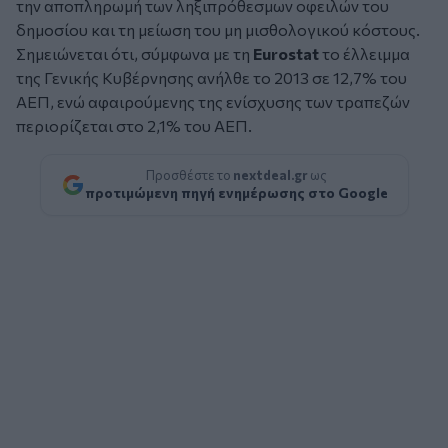
την αποπληρωμή των ληξιπρόθεσμων οφειλών του
δημοσίου και τη μείωση του μη μισθολογικού κόστους.
Σημειώνεται ότι, σύμφωνα με τη
Εurostat
το έλλειμμα
της Γενικής Κυβέρνησης ανήλθε το 2013 σε 12,7% του
ΑΕΠ, ενώ αφαιρούμενης της ενίσχυσης των τραπεζών
περιορίζεται στο 2,1% του ΑΕΠ.
Προσθέστε το
nextdeal.gr
ως
προτιμώμενη πηγή ενημέρωσης στο Google