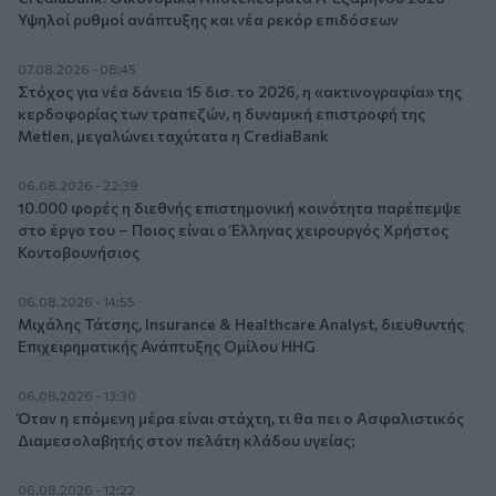
Υψηλοί ρυθμοί ανάπτυξης και νέα ρεκόρ επιδόσεων
07.08.2026 - 08:45
Στόχος για νέα δάνεια 15 δισ. το 2026, η «ακτινογραφία» της
κερδοφορίας των τραπεζών, η δυναμική επιστροφή της
Metlen, μεγαλώνει ταχύτατα η CrediaBank
06.08.2026 - 22:39
10.000 φορές η διεθνής επιστημονική κοινότητα παρέπεμψε
στο έργο του – Ποιος είναι ο Έλληνας χειρουργός Χρήστος
Κοντοβουνήσιος
06.08.2026 - 14:55
Μιχάλης Τάτσης, Insurance & Healthcare Analyst, διευθυντής
Επιχειρηματικής Ανάπτυξης Ομίλου HHG
06.08.2026 - 13:30
Όταν η επόμενη μέρα είναι στάχτη, τι θα πει ο Ασφαλιστικός
Διαμεσολαβητής στον πελάτη κλάδου υγείας;
06.08.2026 - 12:22