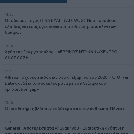
14:38
Θεόδωρος Τέγος (ΓΝΑ ΕΥΑΓΓΕΛΙΣΜΟΣ): Νέο παράθυρο
ελπίδας για τους ογκολογικούς ασθενείς μέσω κλινικών
δοκιμών
13:16
Χρήστος Γεωργόπουλος – «ΕΡΡΙΚΟΣ ΝΤΥΝΑΝ»/ΚΕΝΤΡΟ
ΑΝΑΠΛΑΣΗ
12:25
Allianz: Ισχυρές επιδόσεις στο α’ εξάμηνο του 2026 – Ο Oliver
Bäte συνδέει τα αποτελέσματα με το κλείσιμο του
«protection gap»
12:12
Οι αισθητήρες βλέπουν καλύτερα από τον άνθρωπο. Πάντα;
11:01
Generali: Αποτελέσματα Α' Εξαμήνου - Εξαιρετική ανάπτυξη
στα Λειτουργικά και Προσαρμοσμένα Καθαρά Αποτελέσματα