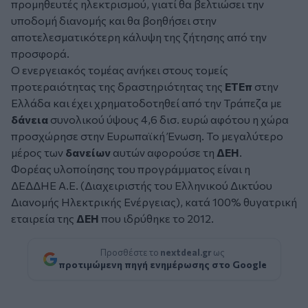
προμηθευτές ηλεκτρισμού, γιατί θα βελτιώσει την
υποδομή διανομής και θα βοηθήσει στην
αποτελεσματικότερη κάλυψη της ζήτησης από την
προσφορά.
Ο ενεργειακός τομέας ανήκει στους τομείς
προτεραιότητας της δραστηριότητας της
ΕΤΕπ
στην
Ελλάδα και έχει χρηματοδοτηθεί από την Τράπεζα με
δάνεια
συνολικού ύψους 4,6 δισ. ευρώ αφότου η χώρα
προσχώρησε στην Ευρωπαϊκή Ένωση. Το μεγαλύτερο
μέρος των
δανείων
αυτών αφορούσε τη
ΔΕΗ
.
Φορέας υλοποίησης του προγράμματος είναι η
ΔΕΔΔΗΕ Α.Ε. (Διαχειριστής του Ελληνικού Δικτύου
Διανομής Ηλεκτρικής Ενέργειας), κατά 100% θυγατρική
εταιρεία της
ΔΕΗ
που ιδρύθηκε το 2012.
Προσθέστε το
nextdeal.gr
ως
προτιμώμενη πηγή ενημέρωσης στο Google