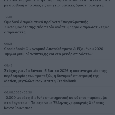
με συμβολή από όλες τις επιχειρηματικές δραστηριότητες
10:28
Ομαδικά Ασφαλιστικά προϊόντα Επαγγελματικής
Συνταξιοδότησης: Νέο πεδίο ανάπτυξης για ασφαλιστικές και
ασφαλιστές
09:23
CrediaBank: Οικονομικά Αποτελέσματα A’ Εξαμήνου 2026 -
Υψηλοί ρυθμοί ανάπτυξης και νέα ρεκόρ επιδόσεων
08:45
Στόχος για νέα δάνεια 15 δισ. το 2026, η «ακτινογραφία» της
κερδοφορίας των τραπεζών, η δυναμική επιστροφή της
Metlen, μεγαλώνει ταχύτατα η CrediaBank
06.08.2026 - 22:39
10.000 φορές η διεθνής επιστημονική κοινότητα παρέπεμψε
στο έργο του – Ποιος είναι ο Έλληνας χειρουργός Χρήστος
Κοντοβουνήσιος