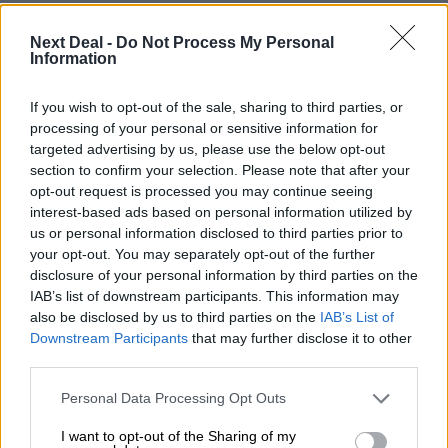
Στέλιος Λιανός – INTERAMERICAN / Αθηναϊκή Γενική Κλινική
Next Deal -
Do Not Process My Personal
Information
06.08.2026 - 08:40
Η γαλλική «ψήφος» στο «καλώδιο» και τα συμφέροντα, οι
ελληνικές τράπεζες «πρωταθλήτριες» στα δάνεια, νέο deal
If you wish to opt-out of the sale, sharing to third parties, or
Βαρδινογιάννη- Εξάρχου και ο διπλασιασμός των κερδών της
processing of your personal or sensitive information for
ΔΕΗ
targeted advertising by us, please use the below opt-out
section to confirm your selection. Please note that after your
05.08.2026 - 13:37
opt-out request is processed you may continue seeing
Randy Schekman, Νομπελίστας Ιατρικής: «Σε πέντε χρόνια
interest-based ads based on personal information utilized by
μπορεί να έχουμε θεραπεία που αναστέλλει την εξέλιξη του
us or personal information disclosed to third parties prior to
Πάρκινσον»
your opt-out. You may separately opt-out of the further
disclosure of your personal information by third parties on the
05.08.2026 - 12:33
IAB’s list of downstream participants. This information may
Ε.Ε και παράνομη μετανάστευση: προτάσεις και δράσεις με
also be disclosed by us to third parties on the
IAB’s List of
παρονομαστή το κοινό συμφέρον
Downstream Participants
that may further disclose it to other
third parties.
05.08.2026 - 12:11
Αντώνης Βουκλαρής - «ΕΡΡΙΚΟΣ ΝΤΥΝΑΝ»
Personal Data Processing Opt Outs
I want to opt-out of the Sharing of my
05.08.2026 - 11:30