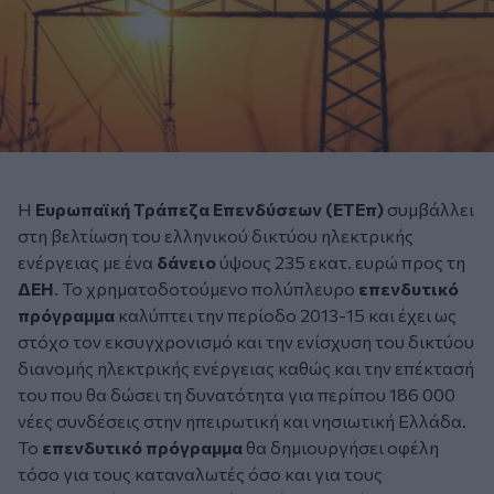
Η
Ευρωπαϊκή Τράπεζα Επενδύσεων (
ΕΤΕπ
)
συμβάλλει
στη βελτίωση του ελληνικού δικτύου ηλεκτρικής
ενέργειας με ένα
δάνειο
ύψους 235 εκατ. ευρώ προς τη
ΔΕΗ
. Το χρηματοδοτούμενο πολύπλευρο
επενδυτικό
πρόγραμμα
καλύπτει την περίοδο 2013-15 και έχει ως
στόχο τον εκσυγχρονισμό και την ενίσχυση του δικτύου
διανομής ηλεκτρικής ενέργειας καθώς και την επέκτασή
του που θα δώσει τη δυνατότητα για περίπου 186 000
νέες συνδέσεις στην ηπειρωτική και νησιωτική Ελλάδα.
Το
επενδυτικό πρόγραμμα
θα δημιουργήσει οφέλη
τόσο για τους καταναλωτές όσο και για τους