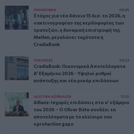
ΟΙΚΟΝΟΜΙΑ
08:45
Στόχος για νέα δάνεια 15 δισ. το 2026, η
«ακτινογραφία» της κερδοφορίας των
τραπεζών, η δυναμική επιστροφή της
Metlen, μεγαλώνει ταχύτατα η
CrediaBank
ΤΡAΠΕΖΕΣ
09:23
CrediaBank: Οικονομικά Αποτελέσματα
A’ Εξαμήνου 2026 - Υψηλοί ρυθμοί
ανάπτυξης και νέα ρεκόρ επιδόσεων
ΙΔΙΩΤΙΚΗ ΑΣΦAΛΙΣΗ
12:25
Allianz: Ισχυρές επιδόσεις στο α’ εξάμηνο
του 2026 – Ο Oliver Bäte συνδέει τα
αποτελέσματα με το κλείσιμο του
«protection gap»