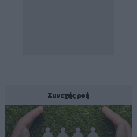
Συνεχής ροή