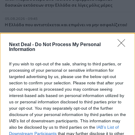
δασικών εκτάσεων στην Ελλάδα σε λίγες μόλις μέρες
05.08.2026 - 09:45
Η Ελλάδα που αντιστέκεται και επιμένει να μην ασφαλίζεται!
05.08.2026 - 09:20
Καλοκαιρινό ταξίδι: Οι 8 συμβουλές που αξίζει να δώσει κάθε
Next Deal -
Do Not Process My Personal
Information
ασφαλιστής στους πελάτες του
If you wish to opt-out of the sale, sharing to third parties, or
05.08.2026 - 08:51
Το εκλογικό «καμπανάκι» της Goldman Sachs, η ισχυρή
processing of your personal or sensitive information for
πιστωτική επέκταση των ελληνικών τραπεζών, το «πάρτι»
targeted advertising by us, please use the below opt-out
στις αγορές, οι «κρυμμένες» αξίες της ΓΕΚ ΤΕΡΝΑ
section to confirm your selection. Please note that after your
opt-out request is processed you may continue seeing
interest-based ads based on personal information utilized by
05.08.2026 - 08:37
Ιωάννης Μπολέτης – ΩΝΑΣΕΙΟ
us or personal information disclosed to third parties prior to
your opt-out. You may separately opt-out of the further
disclosure of your personal information by third parties on the
04.08.2026 - 15:33
IAB’s list of downstream participants. This information may
ERGO Hellas: Μέτρα στήριξης για τους πληγέντες
ασφαλισμένους της από τις πυρκαγιές
also be disclosed by us to third parties on the
IAB’s List of
Downstream Participants
that may further disclose it to other