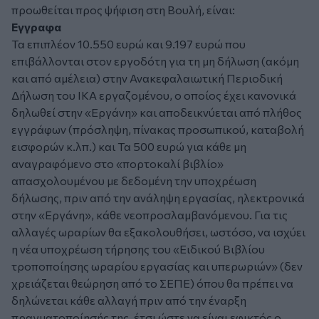
προωθείται προς ψήφιση στη Βουλή, είναι:
Εγγραφα
Τα επιπλέον 10.550 ευρώ και 9.197 ευρώ που
επιβάλλονται στον εργοδότη για τη μη δήλωση (ακόμη
και από αμέλεια) στην Ανακεφαλαιωτική Περιοδική
Δήλωση του ΙΚΑ εργαζομένου, ο οποίος έχει κανονικά
δηλωθεί στην «Εργάνη» και αποδεικνύεται από πλήθος
εγγράφων (πρόσληψη, πίνακας προσωπικού, καταβολή
εισφορών κ.λπ.) και Τα 500 ευρώ για κάθε μη
αναγραφόμενο στο «πορτοκαλί βιβλίο»
απασχολουμένου με δεδομένη την υποχρέωση
δήλωσης, πριν από την ανάληψη εργασίας, ηλεκτρονικά
στην «Εργάνη», κάθε νεοπροσλαμβανόμενου. Για τις
αλλαγές ωραρίων θα εξακολουθήσει, ωστόσο, να ισχύει
η νέα υποχρέωση τήρησης του «Ειδικού Βιβλίου
τροποποίησης ωραρίου εργασίας και υπερωριών» (δεν
χρειάζεται θεώρηση από το ΣΕΠΕ) όπου θα πρέπει να
δηλώνεται κάθε αλλαγή πριν από την έναρξη
πραγματοποίησής της, έτσι ώστε να είναι εφικτός ο