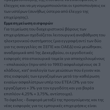
έλεγχος και να μη νομιμοποιούνται οι τροποποιήσεις εκ
των υστέρων (συνήθως ύστερα από έλεγχο της
επιχείρησης).
Εμμεση μείωση εισφορών
Για τη μείωση του διαχειριστικού βάρους των
επιχειρήσεων σχεδιάζεται λειτουργική αναβάθμιση του
ηλεκτρονικού συστήματος (μια εγγραφή αντί των δύο
για τις αναγγελίες σε ΣΕΠΕ και ΟΑΕΔ) ενώ μειώθηκαν,
αναδρομικά από 1ης Δεκεμβρίου, οι εργοδοτικές
εισφορές στα επικουρικά ταμεία για απασχολουμένους
- «παλαιούς« (πριν από το 1993) ασφαλισμένους σε 3
κλάδους, κατ' αναλογία των μειώσεων που έγιναν και
στις εισφορές των εργαζομένων μετά την καθιέρωση
ενιαίων ασφαλίστρων υπέρ του ΕΤΕΑ (3% για τον
εργαζόμενο + 3% για τον εργοδότη και για βαρέα
επιπλέον 4,25% + 3,75%, αντίστοιχα).
Το όφελος - διαφορά μεταξύ της προηγούμενης και της
νέας εισφοράς για τις εμπορικές επιχειρήσεις είναι