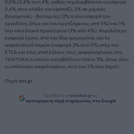
0,6% (3,4% αντί 4%, καθώς περιλαμβάνεται η εισφορά
0,4% στον κλάδο του εφάπαξ), 2% σε χημικές
βιομηχανίες - βιοτεχνίες (3% η νέα εισφορά του
εργοδότη, όπως και του εργαζόμενου, από 5%) και 1%
στο ναυτιλιακά πρακτορεία (3% από 4%). Χαμηλότερη
εισφορά έχουν, από την ίδια ημερομηνία, και τα
ασφαλιστικά ταμεία (εισφορά 3% αντί 5% υπέρ του
ΕΤΕΑ για τους υπαλλήλους τους ασφαλισμένους στο
ΤΕΑΠΟΚΑ οι οποίοι καταβάλλουν πλέον 3%, όπως όλοι
οι υπόλοιποι ασφαλισμένοι, αντί του 2% που ίσχυε).
Πηγή: eea.gr
Προσθέστε το
nextdeal.gr
ως
προτιμώμενη πηγή ενημέρωσης στο Google