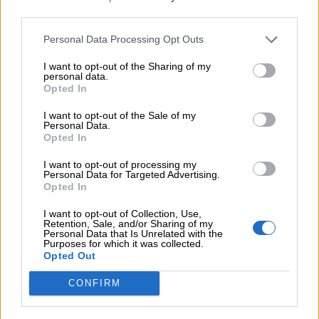
third parties.
04.08.2026 - 12:40
Τράπεζα Κύπρου: Ενισχυμένες κατά 31% οι ασφαλιστικές
Personal Data Processing Opt Outs
υπηρεσίες - Κέρδη €252 εκατ. (+7%) και ROTE 18.8% στο
εξάμηνο
I want to opt-out of the Sharing of my
personal data.
Opted In
04.08.2026 - 11:49
Σπύρος Γεωργαράς - «ΥΓΕΙΑ» / Ερευνητικό και Θεραπευτικό
I want to opt-out of the Sale of my
Ινστιτούτο ΟΦΘΑΛΜΟΣ
Personal Data.
Opted In
04.08.2026 - 11:46
10 βασικές συμβουλές για προστασία μετά από πυρκαγιά
I want to opt-out of processing my
Personal Data for Targeted Advertising.
Opted In
04.08.2026 - 11:26
Γιάννης Καντώρος – Όμιλος INTERAMERICAN
I want to opt-out of Collection, Use,
Retention, Sale, and/or Sharing of my
Personal Data that Is Unrelated with the
04.08.2026 - 10:14
Purposes for which it was collected.
Allianz-Εθνική: Το νέο τραπεζοασφαλιστικό δίδυμο και η
Opted Out
εμπειρία της Τουρκίας
CONFIRM
04.08.2026 - 10:07
Δημόσια ευχαριστήρια επιστολή Γ. Περιστέρη προς Δρ.