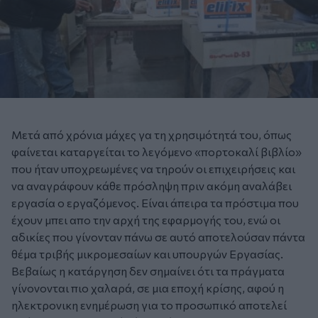
Μετά από χρόνια μάχες γα τη χρησιμότητά του, όπως
φαίνεται καταργείται το λεγόμενο «πορτοκαλί βιβλίο»
που ήταν υποχρεωμένες να τηρούν οι επιχειρήσεις και
να αναγράφουν κάθε πρόσληψη πριν ακόμη αναλάβει
εργασία ο εργαζόμενος. Είναι άπειρα τα πρόστιμα που
έχουν μπει απο την αρχή της εφαρμογής του, ενώ οι
αδικίες που γίνονταν πάνω σε αυτό αποτελούσαν πάντα
θέμα τριβής μικρομεσαίων και υπουργών Εργασίας.
Βεβαίως η κατάργηση δεν σημαίνει ότι τα πράγματα
γίνονονται πιο χαλαρά, σε μια εποχή κρίσης, αφού η
ηλεκτρονικη ενημέρωση για το προσωπικό αποτελεί