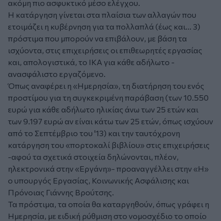
ακόμη πιο ασφυκτικό μέσο ελέγχου.
Η κατάργηση γίνεται στα πλαίσια των αλλαγών που
ετοιμάζει η κυβέρνηση για τα πολλαπλά (έως και... 3)
πρόστιμα που μπορούν να επιβάλουν, με βάση τα
ισχύοντα, στις επιχειρήσεις οι επιθεωρητές εργασίας
και, απολογιστικά, το ΙΚΑ για κάθε αδήλωτο -
ανασφάλιστο εργαζόμενο.
Όπως αναφέρει η «Ημερησία», τη διατήρηση του ενός
προστίμου για τη συγκεκριμένη παράβαση (των 10.550
ευρώ για κάθε αδήλωτο ηλικίας άνω των 25 ετών και
των 9.197 ευρώ αν είναι κάτω των 25 ετών, όπως ισχύουν
από το Σεπτέμβριο του '13) και την ταυτόχρονη
κατάργηση του «πορτοκαλί βιβλίου» στις επιχειρήσεις
-αφού τα σχετικά στοιχεία δηλώνονται, πλέον,
ηλεκτρονικά στην «Εργάνη»- προαναγγέλλει στην «Η»
ο υπουργός Εργασίας, Κοινωνικής Ασφάλισης και
Πρόνοιας Γιάννης Βρούτσης.
Τα πρόστιμα, τα οποία θα καταργηθούν, όπως γράφει η
Ημερησία, με ειδική ρύθμιση στο νομοσχέδιο το οποίο