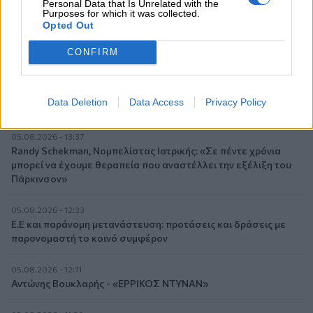
Personal Data that Is Unrelated with the
06.08.2026 - 09:15
Purposes for which it was collected.
Στέλιος Λιανός – INTERAMERICAN / Αθηναϊκή Γενική Κλινική
Opted Out
06.08.2026 - 08:40
CONFIRM
Η γαλλική «ψήφος» στο «καλώδιο» και τα συμφέροντα, οι
ελληνικές τράπεζες «πρωταθλήτριες» στα δάνεια, νέο deal
Βαρδινογιάννη- Εξάρχου και ο διπλασιασμός των κερδών της
Data Deletion
Data Access
Privacy Policy
ΔΕΗ
05.08.2026 - 13:37
Randy Schekman, Νομπελίστας Ιατρικής: «Σε πέντε χρόνια
μπορεί να έχουμε θεραπεία που αναστέλλει την εξέλιξη του
Πάρκινσον»
05.08.2026 - 12:33
Ε.Ε και παράνομη μετανάστευση: προτάσεις και δράσεις με
παρονομαστή το κοινό συμφέρον
05.08.2026 - 12:11
Αντώνης Βουκλαρής - «ΕΡΡΙΚΟΣ ΝΤΥΝΑΝ»