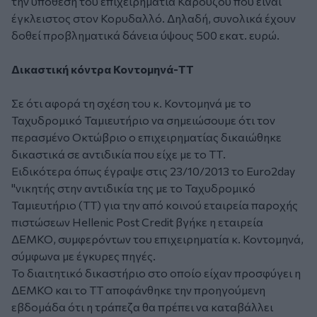
την υπόθεση του επιχειρηματία Καρούζου που είναι
έγκλειστος στον Κορυδαλλό. Δηλαδή, συνολικά έχουν
δοθεί προβληματικά δάνεια ύψους 500 εκατ. ευρώ.
Δικαστική κόντρα Κοντομηνά-ΤΤ
Σε ότι αφορά τη σχέση του κ. Κοντομηνά με το
Ταχυδρομικό Ταμιευτήριο να σημειώσουμε ότι τον
περασμένο Οκτώβριο ο επιχειρηματίας δικαιώθηκε
δικαστικά σε αντιδικία που είχε με το ΤΤ.
Ειδικότερα όπως έγραψε στις 23/10/2013 το Euro2day
"νικητής στην αντιδικία της με το Ταχυδρομικό
Ταμιευτήριο (ΤΤ) για την από κοινού εταιρεία παροχής
πιστώσεων Hellenic Post Credit βγήκε η εταιρεία
ΔΕΜΚΟ, συμφερόντων του επιχειρηματία κ. Κοντομηνά,
σύμφωνα με έγκυρες πηγές.
Το διαιτητικό δικαστήριο στο οποίο είχαν προσφύγει η
ΔΕΜΚΟ και το ΤΤ αποφάνθηκε την προηγούμενη
εβδομάδα ότι η τράπεζα θα πρέπει να καταβάλλει