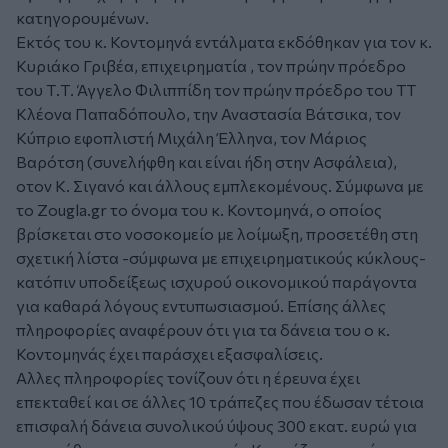
κατηγορουμένων.
Εκτός του κ. Κοντομηνά εντάλματα εκδόθηκαν για τον κ.
Κυριάκο Γριβέα, επιχειρηματία , τον πρώην πρόεδρο
του Τ.Τ. Άγγελο Φιλιππίδη τον πρώην πρόεδρο του ΤΤ
Κλέονα Παπαδόπουλο, την Αναστασία Βάτσικα, τον
Κύπριο εφοπλιστή Μιχάλη Έλληνα, τον Μάριος
Βαρότση (συνελήφθη και είναι ήδη στην Ασφάλεια),
οτον Κ. Σιγανό και άλλους εμπλεκομένους. Σύμφωνα με
το Zougla.gr το όνομα του κ. Κοντομηνά, ο οποίος
βρίσκεται στο νοσοκομείο με λοίμωξη, προσετέθη στη
σχετική λίστα -σύμφωνα με επιχειρηματικούς κύκλους-
κατόπιν υποδείξεως ισχυρού οικονομικού παράγοντα
για καθαρά λόγους εντυπωσιασμού. Επίσης άλλες
πληροφορίες αναφέρουν ότι για τα δάνεια του ο κ.
Κοντομηνάς έχει παράσχει εξασφαλίσεις.
Αλλες πληροφορίες τονίζουν ότι η έρευνα έχει
επεκταθεί και σε άλλες 10 τράπεζες που έδωσαν τέτοια
επισφαλή δάνεια συνολικού ύψους 300 εκατ. ευρώ για