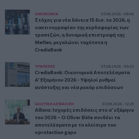
ΟΙΚΟΝΟΜΙΑ
07.08.2026 - 08:45
Στόχος για νέα δάνεια 15 δισ. το 2026, η
«ακτινογραφία» της κερδοφορίας των
τραπεζών, η δυναμική επιστροφή της
Metlen, μεγαλώνει ταχύτατα η
CrediaBank
ΤΡAΠΕΖΕΣ
07.08.2026 - 09:23
CrediaBank: Οικονομικά Αποτελέσματα
A’ Εξαμήνου 2026 - Υψηλοί ρυθμοί
ανάπτυξης και νέα ρεκόρ επιδόσεων
ΙΔΙΩΤΙΚΗ ΑΣΦAΛΙΣΗ
07.08.2026 - 12:25
Allianz: Ισχυρές επιδόσεις στο α’ εξάμηνο
του 2026 – Ο Oliver Bäte συνδέει τα
αποτελέσματα με το κλείσιμο του
«protection gap»