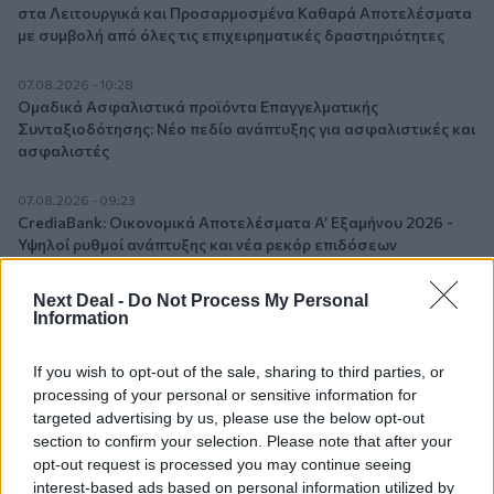
στα Λειτουργικά και Προσαρμοσμένα Καθαρά Αποτελέσματα
με συμβολή από όλες τις επιχειρηματικές δραστηριότητες
07.08.2026 - 10:28
Ομαδικά Ασφαλιστικά προϊόντα Επαγγελματικής
Συνταξιοδότησης: Νέο πεδίο ανάπτυξης για ασφαλιστικές και
ασφαλιστές
07.08.2026 - 09:23
CrediaBank: Οικονομικά Αποτελέσματα A’ Εξαμήνου 2026 -
Υψηλοί ρυθμοί ανάπτυξης και νέα ρεκόρ επιδόσεων
07.08.2026 - 08:45
Next Deal -
Do Not Process My Personal
Στόχος για νέα δάνεια 15 δισ. το 2026, η «ακτινογραφία» της
Information
κερδοφορίας των τραπεζών, η δυναμική επιστροφή της
Metlen, μεγαλώνει ταχύτατα η CrediaBank
If you wish to opt-out of the sale, sharing to third parties, or
processing of your personal or sensitive information for
06.08.2026 - 22:39
targeted advertising by us, please use the below opt-out
10.000 φορές η διεθνής επιστημονική κοινότητα παρέπεμψε
section to confirm your selection. Please note that after your
στο έργο του – Ποιος είναι ο Έλληνας χειρουργός Χρήστος
opt-out request is processed you may continue seeing
Κοντοβουνήσιος
interest-based ads based on personal information utilized by