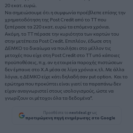
20 εκατ. ευρώ.
Να σημειώσουμε ότι η συμφωνία προέβλεπε επίσης την
χρηματοδότηση της Post Credit από το ΤΤ που
ξεπέρασε τα 220 εκατ. ευρώ τα επόμενα χρόνια.
Ακόμη, το ΤΤ πέρασε την κυριότητα των καρτών του
στην μετέπειτα Post Credit. Επιπλέον, έδωσε στη
ΔΕΜΚΟ το δικαίωμα να πουλήσει στο μέλλον τις
μετοχές που είχε στη Post Credit στο ΤΤ υπό κάποιες
προϋποθέσεις, π.χ. αν η εταιρεία παροχής πιστώσεων
δεν έμπαινε στο Χ.Α μέσα σε λίγα χρόνια κ.τλ. Με άλλα
λόγια, η ΔΕΜΚΟ είχε κάτι δηλαδή σαν put option. Και το
ερώτημα που προκύπτει είναι γιατί τα παραπάνω δεν
είχαν αναγνωριστεί στους ισολογισμούς, ώστε να
γνωρίζουν οι μέτοχοι όλα τα δεδομένα".
Προσθέστε το
nextdeal.gr
ως
προτιμώμενη πηγή ενημέρωσης στο Google