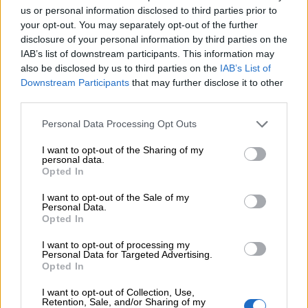
us or personal information disclosed to third parties prior to
06.08.2026 - 14:55
your opt-out. You may separately opt-out of the further
Μιχάλης Τάτσης, Insurance & Healthcare Analyst, διευθυντής
disclosure of your personal information by third parties on the
Επιχειρηματικής Ανάπτυξης Ομίλου HHG
IAB’s list of downstream participants. This information may
also be disclosed by us to third parties on the
IAB’s List of
06.08.2026 - 13:30
Downstream Participants
that may further disclose it to other
Όταν η επόμενη μέρα είναι στάχτη, τι θα πει ο Ασφαλιστικός
third parties.
Διαμεσολαβητής στον πελάτη κλάδου υγείας;
Personal Data Processing Opt Outs
06.08.2026 - 12:22
I want to opt-out of the Sharing of my
Kavita Patel - PhARMA Innovation Forum: Ένα στα πέντε
personal data.
καινοτόμα φάρμακα φτάνει τελικά στην Ελλάδα
Opted In
06.08.2026 - 11:37
I want to opt-out of the Sale of my
Personal Data.
Μείωση ασφαλιστικών εισφορών ύψους 240 εκατ. ευρώ
Opted In
ζητούν οι έμποροι από την Κυβέρνηση
I want to opt-out of processing my
06.08.2026 - 10:45
Personal Data for Targeted Advertising.
Opted In
Ευρώπη: Μπορεί η κλιματική αλλαγή να οδηγήσει σε
ενεργειακή κρίση;
I want to opt-out of Collection, Use,
Retention, Sale, and/or Sharing of my