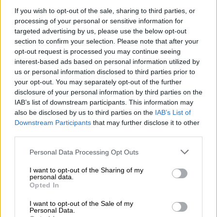
If you wish to opt-out of the sale, sharing to third parties, or
05.08.2026 - 11:30
Η νέα εποχή στην εκπαίδευση των ασφαλιστικών
processing of your personal or sensitive information for
διαμεσολαβητών
targeted advertising by us, please use the below opt-out
section to confirm your selection. Please note that after your
opt-out request is processed you may continue seeing
05.08.2026 - 10:50
interest-based ads based on personal information utilized by
Ξεκινούν οι αιτήσεις στο vouchers.gov.gr για το Πρόγραμμα
«Τουρισμός για όλους 2026-2027»
us or personal information disclosed to third parties prior to
your opt-out. You may separately opt-out of the further
disclosure of your personal information by third parties on the
05.08.2026 - 10:19
IAB’s list of downstream participants. This information may
WWF: Περισσότερα από 180.000 στρέμματα καμένων
also be disclosed by us to third parties on the
IAB’s List of
δασικών εκτάσεων στην Ελλάδα σε λίγες μόλις μέρες
Downstream Participants
that may further disclose it to other
third parties.
05.08.2026 - 09:45
Η Ελλάδα που αντιστέκεται και επιμένει να μην ασφαλίζεται!
Personal Data Processing Opt Outs
05.08.2026 - 09:20
I want to opt-out of the Sharing of my
Καλοκαιρινό ταξίδι: Οι 8 συμβουλές που αξίζει να δώσει κάθε
personal data.
Opted In
ασφαλιστής στους πελάτες του
I want to opt-out of the Sale of my
05.08.2026 - 08:51
Personal Data.
Το εκλογικό «καμπανάκι» της Goldman Sachs, η ισχυρή