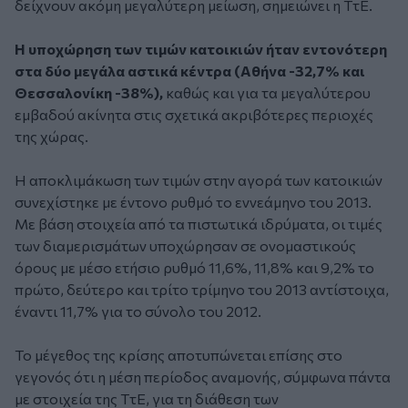
δείχνουν ακόμη μεγαλύτερη μείωση, σημειώνει η ΤτΕ.
Η υποχώρηση των τιμών κατοικιών ήταν εντονότερη
στα δύο μεγάλα αστικά κέντρα (Αθήνα -32,7% και
Θεσσαλονίκη -38%),
καθώς και για τα μεγαλύτερου
εμβαδού ακίνητα στις σχετικά ακριβότερες περιοχές
της χώρας.
Η αποκλιμάκωση των τιμών στην αγορά των κατοικιών
συνεχίστηκε µε έντονο ρυθμό το εννεάμηνο του 2013.
Με βάση στοιχεία από τα πιστωτικά ιδρύματα, οι τιμές
των διαμερισμάτων υποχώρησαν σε ονομαστικούς
όρους µε µέσο ετήσιο ρυθμό 11,6%, 11,8% και 9,2% το
πρώτο, δεύτερο και τρίτο τρίμηνο του 2013 αντίστοιχα,
έναντι 11,7% για το σύνολο του 2012.
Το μέγεθος της κρίσης αποτυπώνεται επίσης στο
γεγονός ότι η μέση περίοδος αναμονής, σύμφωνα πάντα
με στοιχεία της ΤτΕ, για τη διάθεση των