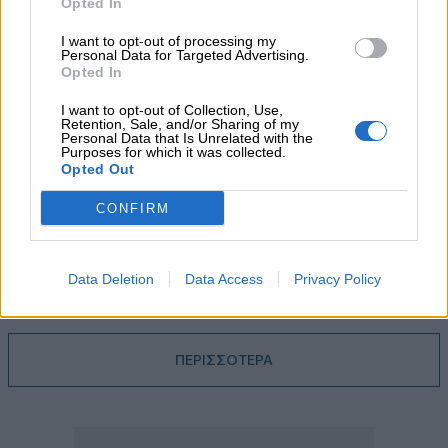
Opted In
πιστωτική επέκταση των ελληνικών τραπεζών, το «πάρτι»
στις αγορές, οι «κρυμμένες» αξίες της ΓΕΚ ΤΕΡΝΑ
I want to opt-out of processing my
Personal Data for Targeted Advertising.
Opted In
05.08.2026 - 08:37
Ιωάννης Μπολέτης – ΩΝΑΣΕΙΟ
I want to opt-out of Collection, Use,
Retention, Sale, and/or Sharing of my
Personal Data that Is Unrelated with the
04.08.2026 - 15:33
Purposes for which it was collected.
Opted Out
ERGO Hellas: Μέτρα στήριξης για τους πληγέντες
ασφαλισμένους της από τις πυρκαγιές
CONFIRM
04.08.2026 - 12:40
Τράπεζα Κύπρου: Ενισχυμένες κατά 31% οι ασφαλιστικές
υπηρεσίες - Κέρδη €252 εκατ. (+7%) και ROTE 18.8% στο
Data Deletion
Data Access
Privacy Policy
εξάμηνο
ΠΕΡΙΣΣΟΤΕΡΑ