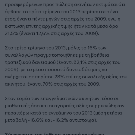
προσφερόμενων προς πώληση ακινήτων εκτιμάται ότι
έφθασε το τρίτο τρίμηνο του 2013 περίπου στο ένα
έτος, έναντι πέντε μηνών στις αρχές του 2009, ενώ η
έκπτωση επί της αρχικής τιμής ήταν κατά µέσο όρο
21,5% (έναντι 12,6% στις αρχές του 2009).
Στο τρίτο τρίμηνο του 2013, μόλις το 16% των
συναλλαγών πραγματοποιήθηκε µε τη βοήθεια
τραπεζικού δανεισμού (έναντι 82,1% στις αρχές του
2009), µε το μέσο ποσοστό δανειοδότησης να
ανέρχεται σε περίπου 28% επί της συνολικής αξίας του
ακινήτου, έναντι 70% στις αρχές του 2009.
Στον τομέα των επαγγελματικών ακινήτων, τόσο οι
μισθωτικές όσο και οι αγοραίες αξίες συρρικνώθηκαν
περαιτέρω κατά το εννεάμηνο του 2013 (μέση ετήσια
μεταβολή -18,6% και -18,2% αντίστοιχα).
Σύμφωνα με την έκθεση η αγορά ακινήτων