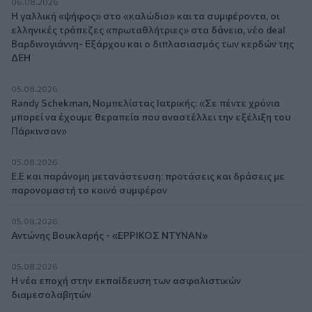
06.08.2026
Η γαλλική «ψήφος» στο «καλώδιο» και τα συμφέροντα, οι
ελληνικές τράπεζες «πρωταθλήτριες» στα δάνεια, νέο deal
Βαρδινογιάννη- Εξάρχου και ο διπλασιασμός των κερδών της
ΔΕΗ
05.08.2026
Randy Schekman, Νομπελίστας Ιατρικής: «Σε πέντε χρόνια
μπορεί να έχουμε θεραπεία που αναστέλλει την εξέλιξη του
Πάρκινσον»
05.08.2026
Ε.Ε και παράνομη μετανάστευση: προτάσεις και δράσεις με
παρονομαστή το κοινό συμφέρον
05.08.2026
Αντώνης Βουκλαρής - «ΕΡΡΙΚΟΣ ΝΤΥΝΑΝ»
05.08.2026
Η νέα εποχή στην εκπαίδευση των ασφαλιστικών
διαμεσολαβητών