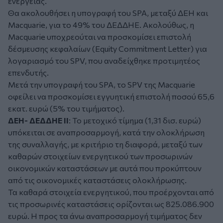
ενέργειας.
Θα ακολουθήσει η υπογραφή του SPA, μεταξύ ΔΕΗ και
Macquarie, για το 49% του ΔΕΔΔΗΕ. Ακολούθως, η
Macquarie υποχρεούται να προσκομίσει επιστολή
δέσμευσης κεφαλαίων (Equity Commitment Letter) για
λογαριασμό του SPV, που αναδείχθηκε προτιμητέος
επενδυτής.
Μετά την υπογραφή του SPA, το SPV της Macquarie
οφείλει να προσκομίσει εγγυητική επιστολή ποσού 65,6
εκατ. ευρώ (5% του τιμήματος).
ΔΕΗ- ΔΕΔΔΗΕ ΙΙ
: Το μετοχικό τίμημα (1,31 δισ. ευρώ)
υπόκειται σε αναπροσαρμογή, κατά την ολοκλήρωση
της συναλλαγής, με κριτήριο τη διαφορά, μεταξύ των
καθαρών στοιχείων ενεργητικού των προσωρινών
οικονομικών καταστάσεων με αυτά που προκύπτουν
από τις οικονομικές καταστάσεις ολοκλήρωσης.
Τα καθαρά στοιχεία ενεργητικού, που προέρχονται από
τις προσωρινές καταστάσεις ορίζονται ως 825.086.900
ευρώ. Η προς τα άνω αναπροσαρμογή τιμήματος δεν