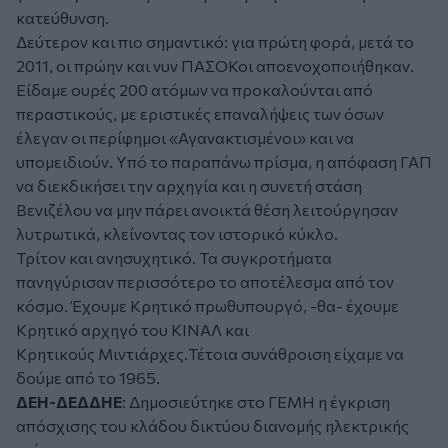
κατεύθυνση.
Δεύτερον και πιο σημαντικό: για πρώτη φορά, μετά το
2011, οι πρώην και νυν ΠΑΣΟΚοι αποενοχοποιήθηκαν.
Είδαμε ουρές 200 ατόμων να προκαλούνται από
περαστικούς, με εριστικές επαναλήψεις των όσων
έλεγαν οι περίφημοι «Αγανακτισμένοι» και να
υπομειδιούν. Υπό το παραπάνω πρίσμα, η απόφαση ΓΑΠ
να διεκδικήσει την αρχηγία και η συνετή στάση
Βενιζέλου να μην πάρει ανοικτά θέση λειτούργησαν
λυτρωτικά, κλείνοντας τον ιστορικό κύκλο.
Τρίτον και ανησυχητικό. Τα συγκροτήματα
πανηγύρισαν περισσότερο το αποτέλεσμα από τον
κόσμο. Έχουμε Κρητικό πρωθυπουργό, -θα- έχουμε
Κρητικό αρχηγό του ΚΙΝΑΛ και
Κρητικούς Μιντιάρχες.Τέτοια συνάθροιση είχαμε να
δούμε από το 1965.
ΔΕΗ-ΔΕΔΔΗΕ
: Δημοσιεύτηκε στο ΓΕΜΗ η έγκριση
απόσχισης του κλάδου δικτύου διανομής ηλεκτρικής