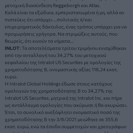
μετοχική διασύνδεση Reggeborgh και Atlas.
Καλά είναι τα εξώδικα, εμπεριστατωμένα ή μη, αλλά αν
πιστεύεις ότι υπάρχει …πολιτικός ή/και
επιχειρηματικός δάκτυλος, ένας τρόπος υπάρχει για να
προχωρήσεις γρήγορα. Να στριμώξεις αυτούς, που
θεωρείς, ότι κινούν τα νήματα…
INLOT
: Τα αποτελέσματα τρίτου τριμήνου ενισχύθηκαν
από την ανταλλαγή του 34,27% του μετοχικού
κεφαλαίου της Intralot US Securities με ομολογίες της
χρηματοδότησης Β, ονομαστικής αξίας 118,24 εκατ.
ευρώ.
Η Intralot Global Holdings έδωσε στους κατόχους
ομολογιών της χρηματοδότησης Β το 34,27% της
Intralot US Securites, μητρική της Intralot Inc, και πήρε
ως αντάλλαγμα ομολογίες που ακύρωσε ή θα ακυρώσει.
Έτσι, το συνολικό ανεξόφλητο ονομαστικό ποσό της
χρηματοδότησης Β την 3/8/2021 μειώθηκε σε 355,6
εκατ. ευρώ, ενώ τα έσοδα συμμετοχών και χρεογράφων