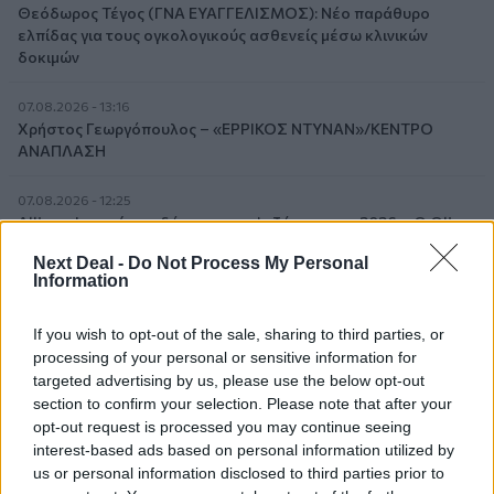
Θεόδωρος Τέγος (ΓΝΑ ΕΥΑΓΓΕΛΙΣΜΟΣ): Νέο παράθυρο
ελπίδας για τους ογκολογικούς ασθενείς μέσω κλινικών
δοκιμών
07.08.2026 - 13:16
Χρήστος Γεωργόπουλος – «ΕΡΡΙΚΟΣ ΝΤΥΝΑΝ»/ΚΕΝΤΡΟ
ΑΝΑΠΛΑΣΗ
07.08.2026 - 12:25
Allianz: Ισχυρές επιδόσεις στο α’ εξάμηνο του 2026 – Ο Oliver
Bäte συνδέει τα αποτελέσματα με το κλείσιμο του
Next Deal -
Do Not Process My Personal
«protection gap»
Information
07.08.2026 - 12:12
If you wish to opt-out of the sale, sharing to third parties, or
Οι αισθητήρες βλέπουν καλύτερα από τον άνθρωπο. Πάντα;
processing of your personal or sensitive information for
targeted advertising by us, please use the below opt-out
07.08.2026 - 11:01
section to confirm your selection. Please note that after your
Generali: Αποτελέσματα Α' Εξαμήνου - Εξαιρετική ανάπτυξη
opt-out request is processed you may continue seeing
στα Λειτουργικά και Προσαρμοσμένα Καθαρά Αποτελέσματα
interest-based ads based on personal information utilized by
με συμβολή από όλες τις επιχειρηματικές δραστηριότητες
us or personal information disclosed to third parties prior to