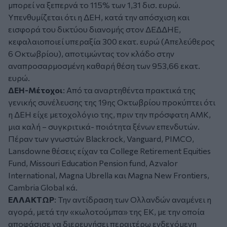
μπορεί να ξεπερνά το 115% των 1,31 δισ. ευρώ.
Υπενθυμίζεται ότι η ΔΕΗ, κατά την απόσχιση και
εισφορά του δικτύου διανομής στον ΔΕΔΔΗΕ,
κεφαλαιοποιεί υπεραξία 300 εκατ. ευρώ (Απελεύθερος
6 Οκτωβρίου), αποτιμώντας τον κλάδο στην
αναπροσαρμοσμένη καθαρή θέση των 953,66 εκατ.
ευρώ.
ΔΕΗ-Μέτοχοι
: Από τα αναρτηθέντα πρακτικά της
γενικής συνέλευσης της 19ης Οκτωβρίου προκύπτει ότι
η ΔΕΗ είχε μετοχολόγιο της, πριν την πρόσφατη ΑΜΚ,
μια καλή – συγκριτικά- ποιότητα ξένων επενδυτών.
Πέραν των γνωστών Blackrock, Vanguard, PIMCO,
Lansdowne θέσεις είχαν τα College Retirement Equities
Fund, Missouri Education Pension fund, Azvalor
International, Magna Ubrella και Magna New Frontiers,
Cambria Global κά.
ΕΛΛΑΚΤΩΡ
: Την αντίδραση των Ολλανδών αναμένει η
αγορά, μετά την «κωλοτούμπα» της ΕΚ, με την οποία
αποφάσισε να διερευνήσει περαιτέρω ενδεχόμενη