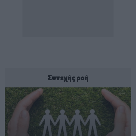
Συνεχής ροή