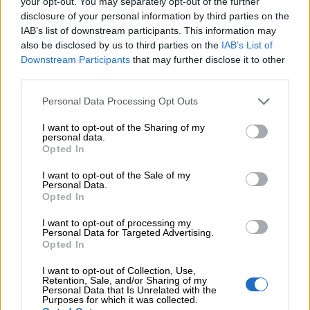
your opt-out. You may separately opt-out of the further
07.08.2026 - 10:28
disclosure of your personal information by third parties on the
Ομαδικά Ασφαλιστικά προϊόντα Επαγγελματικής
IAB’s list of downstream participants. This information may
Συνταξιοδότησης: Νέο πεδίο ανάπτυξης για ασφαλιστικές και
also be disclosed by us to third parties on the
IAB’s List of
ασφαλιστές
Downstream Participants
that may further disclose it to other
third parties.
07.08.2026 - 09:23
CrediaBank: Οικονομικά Αποτελέσματα A’ Εξαμήνου 2026 -
Personal Data Processing Opt Outs
Υψηλοί ρυθμοί ανάπτυξης και νέα ρεκόρ επιδόσεων
I want to opt-out of the Sharing of my
personal data.
07.08.2026 - 08:45
Opted In
Στόχος για νέα δάνεια 15 δισ. το 2026, η «ακτινογραφία» της
κερδοφορίας των τραπεζών, η δυναμική επιστροφή της
I want to opt-out of the Sale of my
Metlen, μεγαλώνει ταχύτατα η CrediaBank
Personal Data.
Opted In
06.08.2026
I want to opt-out of processing my
10.000 φορές η διεθνής επιστημονική κοινότητα παρέπεμψε
Personal Data for Targeted Advertising.
στο έργο του – Ποιος είναι ο Έλληνας χειρουργός Χρήστος
Opted In
Κοντοβουνήσιος
I want to opt-out of Collection, Use,
Retention, Sale, and/or Sharing of my
06.08.2026
Personal Data that Is Unrelated with the
Μιχάλης Τάτσης, Insurance & Healthcare Analyst, διευθυντής
Purposes for which it was collected.