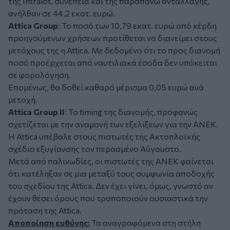
της Intralot, συνεπεία και της παραπάνω ανταλλαγής,
ανήλθαν σε 44,2 εκατ. ευρώ.
Attica Group
: Το ποσό των 10,79 εκατ. ευρώ από κέρδη
προηγούμενων χρήσεων προτίθεται να διανείμει στους
μετόχους της η Attica. Με δεδομένο ότι το προς διανομή
ποσό προέρχεται από ναυτιλιακά έσοδα δεν υπόκειται
σε φορολόγηση.
Επομένως, θα δοθεί καθαρό μέρισμα 0,05 ευρώ ανά
μετοχή.
Attica Group II
: Το timing της διανομής, προφανώς
σχετίζεται με την αναμονή των εξελίξεων για την ΑΝΕΚ.
Η Attica υπέβαλε στους πιστωτές της Ακτοπλοϊκής
σχέδιο εξυγίανσης τον περασμένο Αύγουστο.
Μετά από παλινωδίες, οι πιστωτές της ΑΝΕΚ φαίνεται
ότι κατέληξαν σε μια μεταξύ τους συμφωνία αποδοχής
του σχεδίου της Attica. Δεν έχει γίνει, όμως, γνωστό αν
έχουν θέσει όρους που τροποποιούν ουσιαστικά την
πρόταση της Attica.
Αποποίηση ευθύνης:
Τα αναγραφόμενα στη στήλη