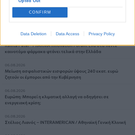
Επιχειρηματικής Ανάπτυξης Ομίλου HHG
Opted Out
CONFIRM
06.08.2026
Όταν η επόμενη μέρα είναι στάχτη, τι θα πει ο Ασφαλιστικός
Διαμεσολαβητής στον πελάτη κλάδου υγείας;
Data Deletion
Data Access
Privacy Policy
06.08.2026
Kavita Patel - PhARMA Innovation Forum: Ένα στα πέντε
καινοτόμα φάρμακα φτάνει τελικά στην Ελλάδα
06.08.2026
Μείωση ασφαλιστικών εισφορών ύψους 240 εκατ. ευρώ
ζητούν οι έμποροι από την Κυβέρνηση
06.08.2026
Ευρώπη: Μπορεί η κλιματική αλλαγή να οδηγήσει σε
ενεργειακή κρίση;
06.08.2026
Στέλιος Λιανός – INTERAMERICAN / Αθηναϊκή Γενική Κλινική