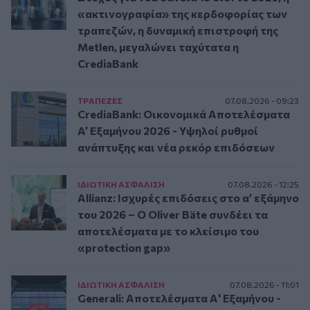
«ακτινογραφία» της κερδοφορίας των
τραπεζών, η δυναμική επιστροφή της
Metlen, μεγαλώνει ταχύτατα η
CrediaBank
ΤΡAΠΕΖΕΣ
07.08.2026 - 09:23
CrediaBank: Οικονομικά Αποτελέσματα
A’ Εξαμήνου 2026 - Υψηλοί ρυθμοί
ανάπτυξης και νέα ρεκόρ επιδόσεων
ΙΔΙΩΤΙΚΗ ΑΣΦAΛΙΣΗ
07.08.2026 - 12:25
Allianz: Ισχυρές επιδόσεις στο α’ εξάμηνο
του 2026 – Ο Oliver Bäte συνδέει τα
αποτελέσματα με το κλείσιμο του
«protection gap»
ΙΔΙΩΤΙΚΗ ΑΣΦAΛΙΣΗ
07.08.2026 - 11:01
Generali: Αποτελέσματα Α' Εξαμήνου -