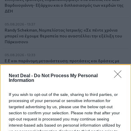
Βαρδινογιάννη- Εξάρχου και ο διπλασιασμός των κερδών της
ΔΕΗ
05.08.2026 - 13:37
Randy Schekman, Νομπελίστας Ιατρικής: «Σε πέντε χρόνια
μπορεί να έχουμε θεραπεία που αναστέλλει την εξέλιξη του
Πάρκινσον»
05.08.2026 - 12:33
Ε.Ε και παράνομη μετανάστευση: προτάσεις και δράσεις με
παρονομαστή το κοινό συμφέρον
Next Deal -
Do Not Process My Personal
05.08.2026 - 12:11
Information
Αντώνης Βουκλαρής - «ΕΡΡΙΚΟΣ ΝΤΥΝΑΝ»
If you wish to opt-out of the sale, sharing to third parties, or
05.08.2026 - 11:30
processing of your personal or sensitive information for
Η νέα εποχή στην εκπαίδευση των ασφαλιστικών
targeted advertising by us, please use the below opt-out
διαμεσολαβητών
section to confirm your selection. Please note that after your
opt-out request is processed you may continue seeing
05.08.2026 - 10:50
interest-based ads based on personal information utilized by
Ξεκινούν οι αιτήσεις στο vouchers.gov.gr για το Πρόγραμμα