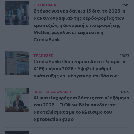
ΟΙΚΟΝΟΜΙΑ
08:45
Στόχος για νέα δάνεια 15 δισ. το 2026, η
«ακτινογραφία» της κερδοφορίας των
τραπεζών, η δυναμική επιστροφή της
Metlen, μεγαλώνει ταχύτατα η
CrediaBank
ΤΡAΠΕΖΕΣ
09:23
CrediaBank: Οικονομικά Αποτελέσματα
A’ Εξαμήνου 2026 - Υψηλοί ρυθμοί
ανάπτυξης και νέα ρεκόρ επιδόσεων
ΙΔΙΩΤΙΚΗ ΑΣΦAΛΙΣΗ
12:25
Allianz: Ισχυρές επιδόσεις στο α’ εξάμηνο
του 2026 – Ο Oliver Bäte συνδέει τα
αποτελέσματα με το κλείσιμο του
«protection gap»