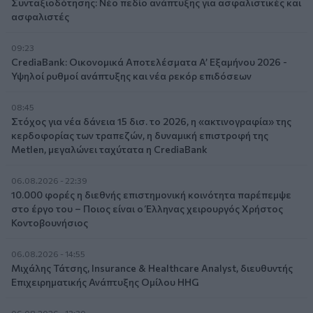
Συνταξιοδότησης: Νέο πεδίο ανάπτυξης για ασφαλιστικές και
ασφαλιστές
09:23
CrediaBank: Οικονομικά Αποτελέσματα A’ Εξαμήνου 2026 -
Υψηλοί ρυθμοί ανάπτυξης και νέα ρεκόρ επιδόσεων
08:45
Στόχος για νέα δάνεια 15 δισ. το 2026, η «ακτινογραφία» της
κερδοφορίας των τραπεζών, η δυναμική επιστροφή της
Metlen, μεγαλώνει ταχύτατα η CrediaBank
06.08.2026 - 22:39
10.000 φορές η διεθνής επιστημονική κοινότητα παρέπεμψε
στο έργο του – Ποιος είναι ο Έλληνας χειρουργός Χρήστος
Κοντοβουνήσιος
06.08.2026 - 14:55
Μιχάλης Τάτσης, Insurance & Healthcare Analyst, διευθυντής
Επιχειρηματικής Ανάπτυξης Ομίλου HHG