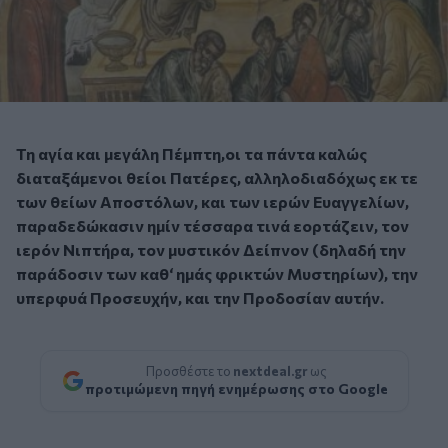
Τη αγία και μεγάλη Πέμπτη,οι τα πάντα καλώς
διαταξάμενοι θείοι Πατέρες, αλληλοδιαδόχως εκ τε
των θείων Αποστόλων, και των ιερών Ευαγγελίων,
παραδεδώκασιν ημίν τέσσαρα τινά εορτάζειν, τον
ιερόν Νιπτήρα, τον μυστικόν Δείπνον (δηλαδή την
παράδοσιν των καθ‘ ημάς φρικτών Μυστηρίων), την
υπερφυά Προσευχήν, και την Προδοσίαν αυτήν.
Προσθέστε το
nextdeal.gr
ως
προτιμώμενη πηγή ενημέρωσης στο Google