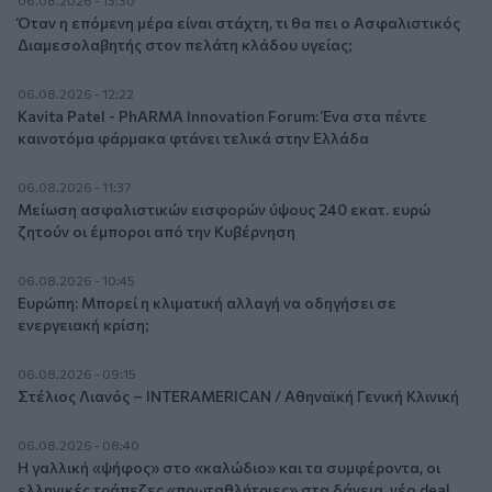
06.08.2026 - 13:30
Όταν η επόμενη μέρα είναι στάχτη, τι θα πει ο Ασφαλιστικός
Διαμεσολαβητής στον πελάτη κλάδου υγείας;
06.08.2026 - 12:22
Kavita Patel - PhARMA Innovation Forum: Ένα στα πέντε
καινοτόμα φάρμακα φτάνει τελικά στην Ελλάδα
06.08.2026 - 11:37
Μείωση ασφαλιστικών εισφορών ύψους 240 εκατ. ευρώ
ζητούν οι έμποροι από την Κυβέρνηση
06.08.2026 - 10:45
Ευρώπη: Μπορεί η κλιματική αλλαγή να οδηγήσει σε
ενεργειακή κρίση;
06.08.2026 - 09:15
Στέλιος Λιανός – INTERAMERICAN / Αθηναϊκή Γενική Κλινική
06.08.2026 - 08:40
Η γαλλική «ψήφος» στο «καλώδιο» και τα συμφέροντα, οι
ελληνικές τράπεζες «πρωταθλήτριες» στα δάνεια, νέο deal