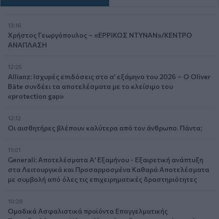
13:16
Χρήστος Γεωργόπουλος – «ΕΡΡΙΚΟΣ ΝΤΥΝΑΝ»/ΚΕΝΤΡΟ
ΑΝΑΠΛΑΣΗ
12:25
Allianz: Ισχυρές επιδόσεις στο α’ εξάμηνο του 2026 – Ο Oliver
Bäte συνδέει τα αποτελέσματα με το κλείσιμο του
«protection gap»
12:12
Οι αισθητήρες βλέπουν καλύτερα από τον άνθρωπο. Πάντα;
11:01
Generali: Αποτελέσματα Α' Εξαμήνου - Εξαιρετική ανάπτυξη
στα Λειτουργικά και Προσαρμοσμένα Καθαρά Αποτελέσματα
με συμβολή από όλες τις επιχειρηματικές δραστηριότητες
10:28
Ομαδικά Ασφαλιστικά προϊόντα Επαγγελματικής