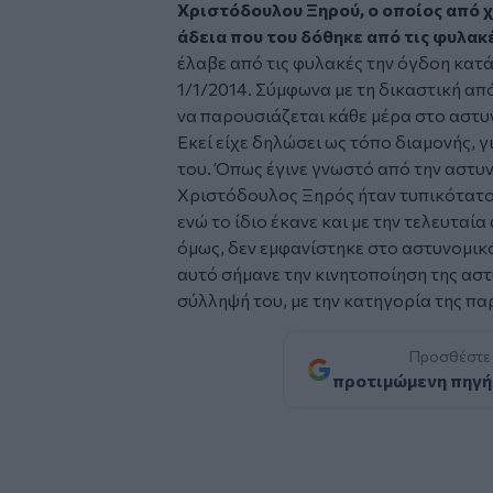
Χριστόδουλου Ξηρού, ο οποίος από 
άδεια που του δόθηκε από τις φυλακ
έλαβε από τις φυλακές την όγδοη κατά
1/1/2014. Σύμφωνα με τη δικαστική απ
να παρουσιάζεται κάθε μέρα στο αστυ
Εκεί είχε δηλώσει ως τόπο διαμονής, γι
του. Όπως έγινε γνωστό από την αστυνο
Χριστόδουλος Ξηρός ήταν τυπικότατος
ενώ το ίδιο έκανε και με την τελευταία
όμως, δεν εμφανίστηκε στο αστυνομικό
αυτό σήμανε την κινητοποίηση της αστ
σύλληψή του, με την κατηγορία της π
Προσθέστε
προτιμώμενη πηγή