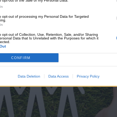
o opt-out of the Sale of my Personal Data.
υνεχής ροή
In
to opt-out of processing my Personal Data for Targeted
ing.
In
o opt-out of Collection, Use, Retention, Sale, and/or Sharing
ersonal Data that Is Unrelated with the Purposes for which it
lected.
Out
CONFIRM
Data Deletion
Data Access
Privacy Policy