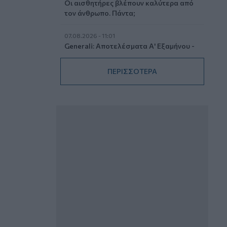
Οι αισθητήρες βλέπουν καλύτερα από
τον άνθρωπο. Πάντα;
07.08.2026 - 11:01
Generali: Αποτελέσματα Α' Εξαμήνου -
Εξαιρετική ανάπτυξη στα Λειτουργικά
και Προσαρμοσμένα Καθαρά
ΠΕΡΙΣΣΟΤΕΡΑ
Αποτελέσματα με συμβολή από όλες
τις επιχειρηματικές δραστηριότητες
07.08.2026 - 10:28
Ομαδικά Ασφαλιστικά προϊόντα
Επαγγελματικής Συνταξιοδότησης: Νέο
πεδίο ανάπτυξης για ασφαλιστικές και
ασφαλιστές
07.08.2026 - 09:23
CrediaBank: Οικονομικά Αποτελέσματα
A’ Εξαμήνου 2026 - Υψηλοί ρυθμοί
ανάπτυξης και νέα ρεκόρ επιδόσεων
07.08.2026 - 08:45