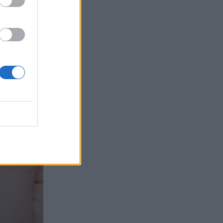
τα συμφέροντα, οι ελληνικές τράπεζες
«πρωταθλήτριες» στα δάνεια, νέο deal
Βαρδινογιάννη- Εξάρχου και ο
διπλασιασμός των κερδών της ΔΕΗ
05.08.2026 - 13:37
Randy Schekman, Νομπελίστας Ιατρικής:
«Σε πέντε χρόνια μπορεί να έχουμε
θεραπεία που αναστέλλει την εξέλιξη
του Πάρκινσον»
05.08.2026 - 12:33
Ε.Ε και παράνομη μετανάστευση:
προτάσεις και δράσεις με παρονομαστή
το κοινό συμφέρον
05.08.2026 - 12:11
Αντώνης Βουκλαρής - «ΕΡΡΙΚΟΣ
ΝΤΥΝΑΝ»
05.08.2026 - 11:30
Η νέα εποχή στην εκπαίδευση των