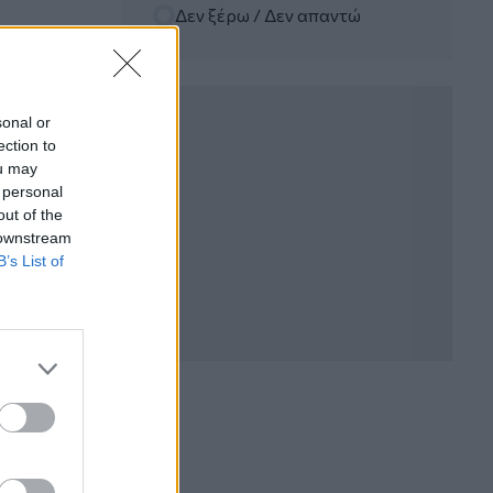
Δεν ξέρω / Δεν απαντώ
06.08.2026 - 12:22
Kavita Patel - PhARMA Innovation
Forum: Ένα στα πέντε καινοτόμα
φάρμακα φτάνει τελικά στην Ελλάδα
sonal or
ection to
06.08.2026 - 11:37
ou may
Μείωση ασφαλιστικών εισφορών
 personal
ύψους 240 εκατ. ευρώ ζητούν οι
έμποροι από την Κυβέρνηση
out of the
 downstream
B’s List of
06.08.2026 - 10:45
Ευρώπη: Μπορεί η κλιματική αλλαγή να
οδηγήσει σε ενεργειακή κρίση;
06.08.2026 - 09:15
Στέλιος Λιανός – INTERAMERICAN /
Αθηναϊκή Γενική Κλινική
06.08.2026 - 08:40
Η γαλλική «ψήφος» στο «καλώδιο» και