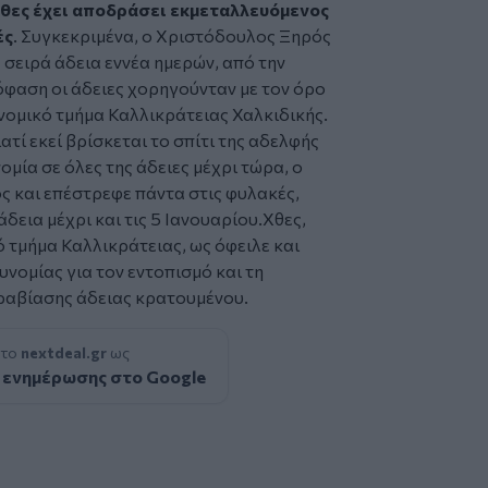
χθες έχει αποδράσει εκμεταλλευόμενος
ές
. Συγκεκριμένα, ο Χριστόδουλος Ξηρός
 σειρά άδεια εννέα ημερών, από την
όφαση οι άδειες χορηγούνταν με τον όρο
νομικό τμήμα Καλλικράτειας Χαλκιδικής.
ατί εκεί βρίσκεται το σπίτι της αδελφής
μία σε όλες της άδειες μέχρι τώρα, ο
 και επέστρεφε πάντα στις φυλακές,
 άδεια μέχρι και τις 5 Ιανουαρίου.Χθες,
 τμήμα Καλλικράτειας, ως όφειλε και
υνομίας για τον εντοπισμό και τη
αραβίασης άδειας κρατουμένου.
 το
nextdeal.gr
ως
 ενημέρωσης στο Google