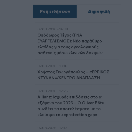
Ροή ειδήσεων
Δημοφιλή
07.08.2026 - 14:38
Θεόδωρος Τέγος (ΓΝΑ
ΕΥΑΓΓΕΛΙΣΜΟΣ): Νέο παράθυρο
ελπίδας για τους ογκολογικούς
ασθενείς μέσω κλινικών δοκιμών
07.08.2026 - 13:16
Χρήστος Γεωργόπουλος – «ΕΡΡΙΚΟΣ
ΝΤΥΝΑΝ»/ΚΕΝΤΡΟ ΑΝΑΠΛΑΣΗ
07.08.2026 - 12:25
Allianz: Ισχυρές επιδόσεις στο α’
εξάμηνο του 2026 – Ο Oliver Bäte
συνδέει τα αποτελέσματα με το
κλείσιμο του «protection gap»
07.08.2026 - 12:12