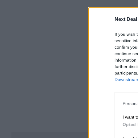
Next Deal
If you wish 
sensitive in
confirm you
continue se
information 
further disc
participants
Downstream 
Persona
I want t
Opted 