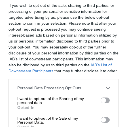
06.08.2026 - 12:22
If you wish to opt-out of the sale, sharing to third parties, or
Kavita Patel - PhARMA Innovation Forum: Ένα στα πέντε
processing of your personal or sensitive information for
καινοτόμα φάρμακα φτάνει τελικά στην Ελλάδα
targeted advertising by us, please use the below opt-out
section to confirm your selection. Please note that after your
06.08.2026 - 11:37
opt-out request is processed you may continue seeing
Μείωση ασφαλιστικών εισφορών ύψους 240 εκατ. ευρώ
interest-based ads based on personal information utilized by
ζητούν οι έμποροι από την Κυβέρνηση
us or personal information disclosed to third parties prior to
your opt-out. You may separately opt-out of the further
06.08.2026 - 10:45
disclosure of your personal information by third parties on the
Ευρώπη: Μπορεί η κλιματική αλλαγή να οδηγήσει σε
IAB’s list of downstream participants. This information may
ενεργειακή κρίση;
also be disclosed by us to third parties on the
IAB’s List of
Downstream Participants
that may further disclose it to other
06.08.2026 - 09:15
third parties.
Στέλιος Λιανός – INTERAMERICAN / Αθηναϊκή Γενική Κλινική
Personal Data Processing Opt Outs
06.08.2026 - 08:40
I want to opt-out of the Sharing of my
Η γαλλική «ψήφος» στο «καλώδιο» και τα συμφέροντα, οι
personal data.
ελληνικές τράπεζες «πρωταθλήτριες» στα δάνεια, νέο deal
Opted In
Βαρδινογιάννη- Εξάρχου και ο διπλασιασμός των κερδών της
ΔΕΗ
I want to opt-out of the Sale of my
Personal Data.
Opted In