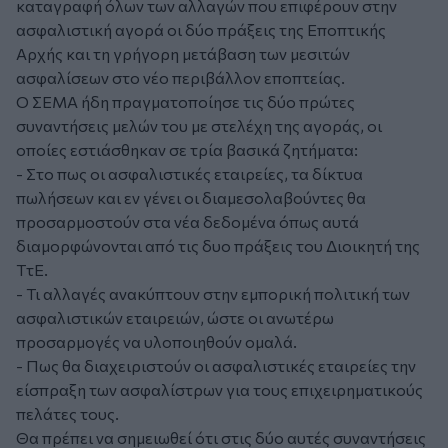
καταγραφή όλων των αλλαγών που επιφέρουν στην
ασφαλιστική αγορά οι δύο πράξεις της Εποπτικής
Αρχής και τη γρήγορη μετάβαση των μεσιτών
ασφαλίσεων στο νέο περιβάλλον εποπτείας.
Ο ΣΕΜΑ ήδη πραγματοποίησε τις δύο πρώτες
συναντήσεις μελών του με στελέχη της αγοράς, οι
οποίες εστιάσθηκαν σε τρία βασικά ζητήματα:
- Στο πως οι ασφαλιστικές εταιρείες, τα δίκτυα
πωλήσεων και εν γένει οι διαμεσολαβούντες θα
προσαρμοστούν στα νέα δεδομένα όπως αυτά
διαμορφώνονται από τις δυο πράξεις του Διοικητή της
ΤτΕ.
- Τι αλλαγές ανακύπτουν στην εμπορική πολιτική των
ασφαλιστικών εταιρειών, ώστε οι ανωτέρω
προσαρμογές να υλοποιηθούν ομαλά.
- Πως θα διαχειριστούν οι ασφαλιστικές εταιρείες την
είσπραξη των ασφαλίστρων για τους επιχειρηματικούς
πελάτες τους.
Θα πρέπει να σημειωθεί ότι στις δύο αυτές συναντήσεις