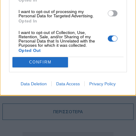
05.08.2026 - 13:37
Randy Schekman, Νομπελίστας Ιατρικής: «Σε πέντε χρόνια
I want to opt-out of processing my
μπορεί να έχουμε θεραπεία που αναστέλλει την εξέλιξη του
Personal Data for Targeted Advertising.
Πάρκινσον»
Opted In
I want to opt-out of Collection, Use,
05.08.2026 - 12:33
Retention, Sale, and/or Sharing of my
Ε.Ε και παράνομη μετανάστευση: προτάσεις και δράσεις με
Personal Data that Is Unrelated with the
Purposes for which it was collected.
παρονομαστή το κοινό συμφέρον
Opted Out
05.08.2026 - 12:11
CONFIRM
Αντώνης Βουκλαρής - «ΕΡΡΙΚΟΣ ΝΤΥΝΑΝ»
05.08.2026 - 11:30
Data Deletion
Data Access
Privacy Policy
Η νέα εποχή στην εκπαίδευση των ασφαλιστικών
διαμεσολαβητών
ΠΕΡΙΣΣΟΤΕΡΑ