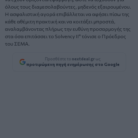
όλους τους διαμεσολαβούντες, μηδενός εξαιρουμένου.
Η ασφαλιστική αγορά επιβάλλεται να αφήσει πίσω της
κάθε αθέμιτη πρακτική και να κοιτάξει μπροστά,
αναλαμβάνοντας πλήρως την ευθύνη προσαρμογής της
στα όσα επιτάσσει το Solvency II"
τόνισε ο Πρόεδρος
του ΣΕΜΑ.
Προσθέστε το
nextdeal.gr
ως
προτιμώμενη πηγή ενημέρωσης στο Google