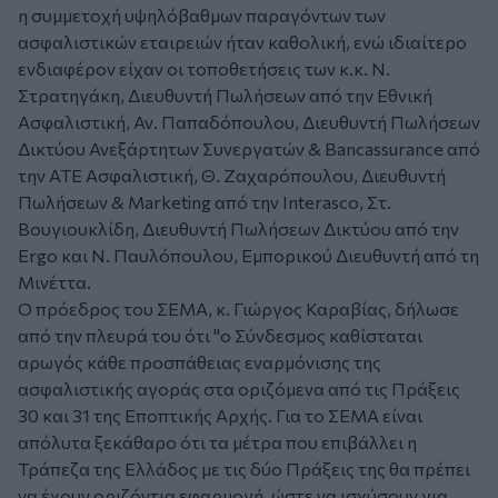
η συμμετοχή υψηλόβαθμων παραγόντων των
ασφαλιστικών εταιρειών ήταν καθολική, ενώ ιδιαίτερο
ενδιαφέρον είχαν οι τοποθετήσεις των κ.κ. Ν.
Στρατηγάκη, Διευθυντή Πωλήσεων από την Εθνική
Ασφαλιστική, Αν. Παπαδόπουλου, Διευθυντή Πωλήσεων
Δικτύου Ανεξάρτητων Συνεργατών & Bancassurance από
την ΑΤΕ Ασφαλιστική, Θ. Ζαχαρόπουλου, Διευθυντή
Πωλήσεων & Μarketing από την Interasco, Στ.
Βουγιουκλίδη, Διευθυντή Πωλήσεων Δικτύου από την
Ergo και Ν. Παυλόπουλου, Εμπορικού Διευθυντή από τη
Μινέττα.
Ο πρόεδρος του ΣΕΜΑ, κ. Γιώργος Καραβίας, δήλωσε
από την πλευρά του ότι
"ο Σύνδεσμος καθίσταται
αρωγός κάθε προσπάθειας εναρμόνισης της
ασφαλιστικής αγοράς στα οριζόμενα από τις Πράξεις
30 και 31 της Εποπτικής Αρχής. Για το ΣΕΜΑ είναι
απόλυτα ξεκάθαρο ότι τα μέτρα που επιβάλλει η
Τράπεζα της Ελλάδος με τις δύο Πράξεις της θα πρέπει
να έχουν οριζόντια εφαρμογή, ώστε να ισχύσουν για