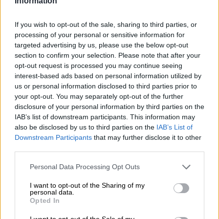
Information
06.08.2026
Στέλιος Λιανός – INTERAMERICAN / Αθηναϊκή Γενική Κλινική
If you wish to opt-out of the sale, sharing to third parties, or
processing of your personal or sensitive information for
06.08.2026
targeted advertising by us, please use the below opt-out
Η γαλλική «ψήφος» στο «καλώδιο» και τα συμφέροντα, οι
section to confirm your selection. Please note that after your
ελληνικές τράπεζες «πρωταθλήτριες» στα δάνεια, νέο deal
opt-out request is processed you may continue seeing
Βαρδινογιάννη- Εξάρχου και ο διπλασιασμός των κερδών της
interest-based ads based on personal information utilized by
ΔΕΗ
us or personal information disclosed to third parties prior to
your opt-out. You may separately opt-out of the further
05.08.2026
disclosure of your personal information by third parties on the
Randy Schekman, Νομπελίστας Ιατρικής: «Σε πέντε χρόνια
IAB’s list of downstream participants. This information may
μπορεί να έχουμε θεραπεία που αναστέλλει την εξέλιξη του
also be disclosed by us to third parties on the
IAB’s List of
Πάρκινσον»
Downstream Participants
that may further disclose it to other
third parties.
05.08.2026
Ε.Ε και παράνομη μετανάστευση: προτάσεις και δράσεις με
Personal Data Processing Opt Outs
παρονομαστή το κοινό συμφέρον
I want to opt-out of the Sharing of my
personal data.
Opted In
ΠΕΡΙΣΣΟΤΕΡΑ
I want to opt-out of the Sale of my