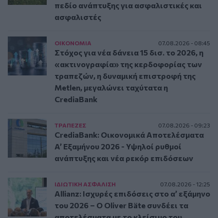
πεδίο ανάπτυξης για ασφαλιστικές και
ασφαλιστές
ΟΙΚΟΝΟΜΙΑ
07.08.2026 - 08:45
Στόχος για νέα δάνεια 15 δισ. το 2026, η
«ακτινογραφία» της κερδοφορίας των
τραπεζών, η δυναμική επιστροφή της
Metlen, μεγαλώνει ταχύτατα η
CrediaBank
ΤΡAΠΕΖΕΣ
07.08.2026 - 09:23
CrediaBank: Οικονομικά Αποτελέσματα
A’ Εξαμήνου 2026 - Υψηλοί ρυθμοί
ανάπτυξης και νέα ρεκόρ επιδόσεων
ΙΔΙΩΤΙΚΗ ΑΣΦAΛΙΣΗ
07.08.2026 - 12:25
Allianz: Ισχυρές επιδόσεις στο α’ εξάμηνο
του 2026 – Ο Oliver Bäte συνδέει τα
αποτελέσματα με το κλείσιμο του