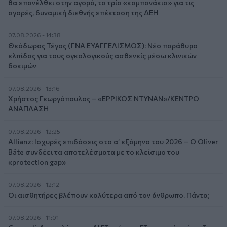
θα επανέλθει στην αγορά, τα τρία «καμπανάκια» για τις
αγορές, δυναμική διεθνής επέκταση της ΔΕΗ
07.08.2026 - 14:38
Θεόδωρος Τέγος (ΓΝΑ ΕΥΑΓΓΕΛΙΣΜΟΣ): Νέο παράθυρο
ελπίδας για τους ογκολογικούς ασθενείς μέσω κλινικών
δοκιμών
07.08.2026 - 13:16
Χρήστος Γεωργόπουλος – «ΕΡΡΙΚΟΣ ΝΤΥΝΑΝ»/ΚΕΝΤΡΟ
ΑΝΑΠΛΑΣΗ
07.08.2026 - 12:25
Allianz: Ισχυρές επιδόσεις στο α’ εξάμηνο του 2026 – Ο Oliver
Bäte συνδέει τα αποτελέσματα με το κλείσιμο του
«protection gap»
07.08.2026 - 12:12
Οι αισθητήρες βλέπουν καλύτερα από τον άνθρωπο. Πάντα;
07.08.2026 - 11:01