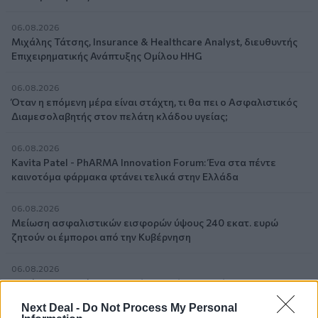
06.08.2026
Μιχάλης Τάτσης, Insurance & Healthcare Analyst, διευθυντής
Επιχειρηματικής Ανάπτυξης Ομίλου HHG
06.08.2026
Όταν η επόμενη μέρα είναι στάχτη, τι θα πει ο Ασφαλιστικός
Διαμεσολαβητής στον πελάτη κλάδου υγείας;
06.08.2026
Kavita Patel - PhARMA Innovation Forum: Ένα στα πέντε
καινοτόμα φάρμακα φτάνει τελικά στην Ελλάδα
06.08.2026
Μείωση ασφαλιστικών εισφορών ύψους 240 εκατ. ευρώ
ζητούν οι έμποροι από την Κυβέρνηση
06.08.2026
Ευρώπη: Μπορεί η κλιματική αλλαγή να οδηγήσει σε
ενεργειακή κρίση;
Next Deal -
Do Not Process My Personal