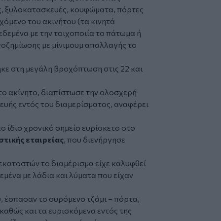
ής, ξυλοκατασκευές, κουφώματα, πόρτες
εχόμενο του ακινήτου (τα κινητά
δεμένα με την τοιχοποιία το πάτωμα ή
ποζημίωσης με μίνιμουμ απαλλαγής το
ε στη μεγάλη βροχόπτωση στις 22 και
ο ακίνητο, διαπίστωσε την ολοσχερή
ευής εντός του διαμερίσματος, αναφέρει
το ίδιο χρονικό σημείο ευρίσκετο στο
τικής εταιρείας
, που διενήργησε
 εκατοστών το διαμέρισμα είχε καλυφθεί
μένα με λάδια και λύματα που είχαν
 έσπασαν το συρόμενο τζάμι – πόρτα,
 καθώς και τα ευρισκόμενα εντός της