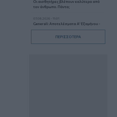
Οι αισθητήρες βλέπουν καλύτερα από
τον άνθρωπο. Πάντα;
07.08.2026 - 11:01
Generali: Αποτελέσματα Α' Εξαμήνου -
Εξαιρετική ανάπτυξη στα Λειτουργικά
και Προσαρμοσμένα Καθαρά
ΠΕΡΙΣΣΟΤΕΡΑ
Αποτελέσματα με συμβολή από όλες
τις επιχειρηματικές δραστηριότητες
07.08.2026 - 10:28
Ομαδικά Ασφαλιστικά προϊόντα
Επαγγελματικής Συνταξιοδότησης: Νέο
πεδίο ανάπτυξης για ασφαλιστικές και
ασφαλιστές
07.08.2026 - 09:23
CrediaBank: Οικονομικά Αποτελέσματα
A’ Εξαμήνου 2026 - Υψηλοί ρυθμοί
ανάπτυξης και νέα ρεκόρ επιδόσεων
07.08.2026 - 08:45