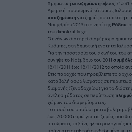
Χρηματική
αποζημίωση
ύψους 71.231,
Αμερική, προσωρινά κάτοικος Ιαλυσο
αποζημίωση
για ζημιές που υπέστη η
Νοεμβρίου 2013 στο νησί της
Ρόδου
, 
του dimokratiki.gr.
Ο ενάγων διατηρεί διαμέρισμα ημιυπο
Κυδίπης, στη δημοτική ενότητα Ιαλυσ
Για την προστασία του ακινήτου του 
συνήψε το Νοέμβριο του 2011
συμβόλ
18/11/2011 έως 18/11/2012 το οποίο αν
Στις παροχές που προέβλεπε το αρχι
καταβολή ασφαλίσματος σε περίπτω
διαμονής (ξενοδοχείου) για το διάστημ
άντληση ύδατος σε περίπτωση
πλημμύ
χώρων του διαμερίσματος.
Το ποσό του οποίου η καταβολή προβ
έως 70.000 ευρώ για τις ζημίες που θ
πατώματα, ταβάνι, ηλεκτρολογικές κα
πράγματα σταθερά συνδεδεμένα με το 