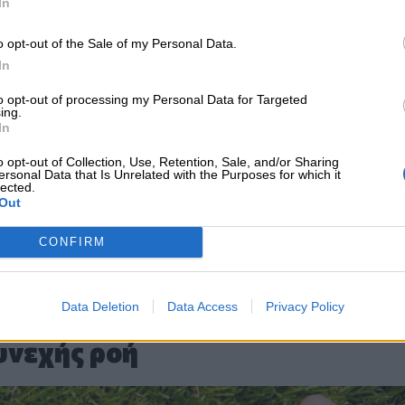
In
. Γιάννης Καραμιχάλης, καταλήγει το
o opt-out of the Sale of my Personal Data.
In
 το
nextdeal.gr
ως
to opt-out of processing my Personal Data for Targeted
ing.
 ενημέρωσης στο Google
In
o opt-out of Collection, Use, Retention, Sale, and/or Sharing
ersonal Data that Is Unrelated with the Purposes for which it
lected.
Out
CONFIRM
Data Deletion
Data Access
Privacy Policy
υνεχής ροή