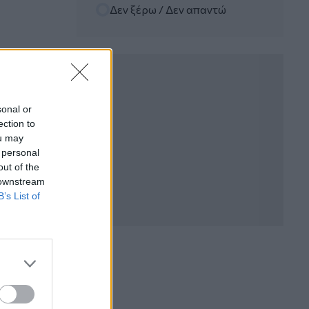
Δεν ξέρω / Δεν απαντώ
06.08.2026 - 12:22
Kavita Patel - PhARMA Innovation
Forum: Ένα στα πέντε καινοτόμα
φάρμακα φτάνει τελικά στην Ελλάδα
06.08.2026 - 11:37
Μείωση ασφαλιστικών εισφορών
sonal or
ύψους 240 εκατ. ευρώ ζητούν οι
ection to
έμποροι από την Κυβέρνηση
ou may
 personal
06.08.2026 - 10:45
out of the
Ευρώπη: Μπορεί η κλιματική αλλαγή να
 downstream
οδηγήσει σε ενεργειακή κρίση;
B’s List of
06.08.2026 - 09:15
Στέλιος Λιανός – INTERAMERICAN /
Αθηναϊκή Γενική Κλινική
06.08.2026 - 08:40
Η γαλλική «ψήφος» στο «καλώδιο» και