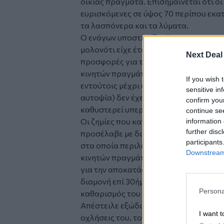
οικίας πράγματα. Επισημαίνεται ότι ο
ευρισκόμενες σε ύψος 70 περίπου εκ
τα λασπόνερα και τα λύματα.
Ο ενάγων υποστηρίζει ότι ο πραγματ
μολονότι είχε έτοιμο το φάκελο των ζ
Next Deal
προσφορές για την αποκατάσταση των 
κινητών πραγμάτων, κάτι που απλοποιο
If you wish 
εντούτοις μέχρι σήμερα (3 και πλέον 
sensitive in
αυτοψία) δεν έχει παραδώσει τα πορίσ
confirm you
καθυστερεί υπερβολικά η καταβολή τ
continue se
Οι ζημίες που κατεγράφησαν από τους
information 
further disc
προσέλαβε με δική του δαπάνη ανέρχο
participants
στα οποία περιλαμβάνονται οι δαπάν
Downstream 
κινητών πραγμάτων με πράγματα αντίστ
για την αποκατάσταση των ζημιών που
διαμονή επί 30ήμερο σε ξενοδοχείο κ
Persona
καθαρισμός του ακινήτου.
Απέστειλε εξώδικο στην
ασφαλιστική
I want t
οχλήσεις του, τον αγνοεί επιδεικτικά