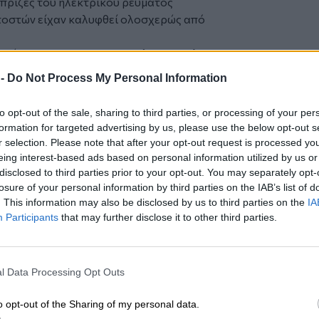
ι πρίζες του ηλεκτρικού ρεύματος
ατοστών είχαν καλυφθεί ολοσχερώς από
ογνώμονας της
ασφαλιστικής εταιρείας
ημιών με περίπου 500 φωτογραφίες, με
 -
Do Not Process My Personal Information
ζημιών και την αντικατάσταση των
ύσε την εργασία που είχε αναλάβει,
to opt-out of the sale, sharing to third parties, or processing of your per
μήνες μετά την ενεργηθείσα από αυτόν
formation for targeted advertising by us, please use the below opt-out s
ματα της αυτοψίας του με συνέπεια να
r selection. Please note that after your opt-out request is processed y
ης προβλεπόμενης
αποζημίωσης
.
eing interest-based ads based on personal information utilized by us or
 εμπειρογνώμονες τους οποίους
disclosed to third parties prior to your opt-out. You may separately opt-
losure of your personal information by third parties on the IAB’s list of
νται στο συνολικό ποσό των 41.475,66 €
. This information may also be disclosed by us to third parties on the
IA
ες αντικατάστασης των κατεστραμμένων
Participants
that may further disclose it to other third parties.
οιχης (ή ίδιας) κατηγορίας, η δαπάνη
 υπέστη το ακίνητο, η ασφαλισθείσα
αθώς και άντληση των υδάτων και
l Data Processing Opt Outs
 εταιρεία
και διατείνεται ότι παρά τις
o opt-out of the Sharing of my personal data.
 αρνούμενη να προβεί στην εκπλήρωση