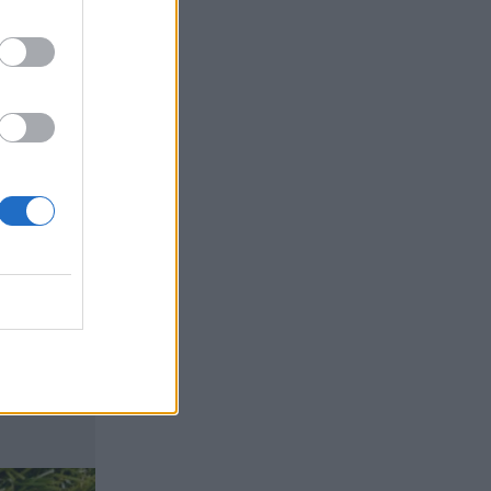
τα συμφέροντα, οι ελληνικές τράπεζες
«πρωταθλήτριες» στα δάνεια, νέο deal
Βαρδινογιάννη- Εξάρχου και ο
διπλασιασμός των κερδών της ΔΕΗ
05.08.2026 - 13:37
Randy Schekman, Νομπελίστας Ιατρικής:
«Σε πέντε χρόνια μπορεί να έχουμε
θεραπεία που αναστέλλει την εξέλιξη
του Πάρκινσον»
05.08.2026 - 12:33
Ε.Ε και παράνομη μετανάστευση:
προτάσεις και δράσεις με παρονομαστή
το κοινό συμφέρον
05.08.2026 - 12:11
Αντώνης Βουκλαρής - «ΕΡΡΙΚΟΣ
ΝΤΥΝΑΝ»
05.08.2026 - 11:30
Η νέα εποχή στην εκπαίδευση των