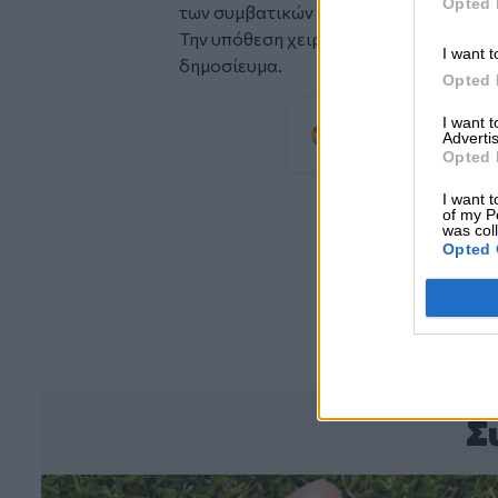
Opted 
των συμβατικών της υποχρεώσεων.
Την υπόθεση χειρίζεται ο δικηγόρος κ
I want t
δημοσίευμα.
Opted 
Προσθέστε
I want 
Advertis
προτιμώμενη πηγή
Opted 
I want t
of my P
was col
Opted 
Σ