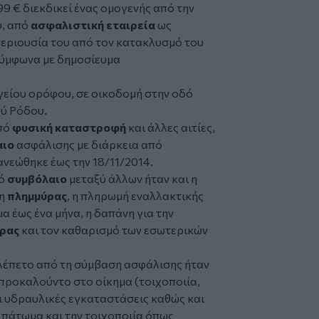
99 € διεκδικεί ένας ομογενής από την
ύ, από
ασφαλιστική εταιρεία
ως
 περιουσία του από τον κατακλυσμό του
σύμφωνα με δημοσίευμα
γείου ορόφου, σε οικοδομή στην οδό
ού Ρόδου.
από
φυσική καταστροφή
και άλλες αιτίες,
αιο
ασφάλισης με διάρκεια από
ανεώθηκε έως την 18/11/2014.
κό
συμβόλαιο
μεταξύ άλλων ήταν και η
ση
πλημμύρας
, η πληρωμή εναλλακτικής
α έως ένα μήνα, η δαπάνη για την
ρας
και τον καθαρισμό των εσωτερικών
λέπετο από τη σύμβαση ασφάλισης ήταν
α προκαλούντο στο οίκημα (τοιχοποιία,
ι υδραυλικές εγκαταστάσεις καθώς και
πάτωμα και την τοιχοποιία όπως