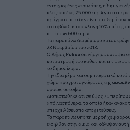
εντοιχισμένες ντουλάπες, είδη υγιειν
κλπ.) και έως 25.000 ευρώ για το περι
πράγματα που δεν είναι σταθερά συνδε
το ταβάνι) με απαλλαγή 10% επί της α
ποσό των 600 ευρώ.
Το παραπάνω διαμέρισμα καταστράφηκ
23 Νοεμβρίου του 2013.
Ο Δήμος
Ρόδου
διενήργησε αυτοψία στ
καταστροφή του καθώς και της οικοσκ
το δημοσίευμα.
Την ίδια μέρα και συμπτωματικά κατά 
χώρο πραγματογνώμονας της
ασφαλισ
ομοίως αυτοψία.
Διαπιστώθηκε ότι σε ύψος 75 περίπου
από λασπόνερα, τα οποία ήταν ανακατε
υπερχειλίσει από αποχετεύσεις.
Τα παραπάνω υπό τη μορφή χειμάρρου,
εισήλθαν στην οικία και κάλυψαν αυτή