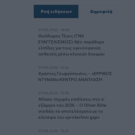
Ροή ειδήσεων
Δημοφιλή
07.08.2026 - 14:38
Θεόδωρος Τέγος (ΓΝΑ
ΕΥΑΓΓΕΛΙΣΜΟΣ): Νέο παράθυρο
ελπίδας για τους ογκολογικούς
ασθενείς μέσω κλινικών δοκιμών
07.08.2026 - 13:16
Χρήστος Γεωργόπουλος – «ΕΡΡΙΚΟΣ
ΝΤΥΝΑΝ»/ΚΕΝΤΡΟ ΑΝΑΠΛΑΣΗ
07.08.2026 - 12:25
Allianz: Ισχυρές επιδόσεις στο α’
εξάμηνο του 2026 – Ο Oliver Bäte
συνδέει τα αποτελέσματα με το
κλείσιμο του «protection gap»
07.08.2026 - 12:12