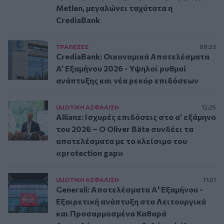
Metlen, μεγαλώνει ταχύτατα η
CrediaBank
ΤΡAΠΕΖΕΣ
09:23
CrediaBank: Οικονομικά Αποτελέσματα
A’ Εξαμήνου 2026 - Υψηλοί ρυθμοί
ανάπτυξης και νέα ρεκόρ επιδόσεων
ΙΔΙΩΤΙΚΗ ΑΣΦAΛΙΣΗ
12:25
Allianz: Ισχυρές επιδόσεις στο α’ εξάμηνο
του 2026 – Ο Oliver Bäte συνδέει τα
αποτελέσματα με το κλείσιμο του
«protection gap»
ΙΔΙΩΤΙΚΗ ΑΣΦAΛΙΣΗ
11:01
Generali: Αποτελέσματα Α' Εξαμήνου -
Εξαιρετική ανάπτυξη στα Λειτουργικά
και Προσαρμοσμένα Καθαρά