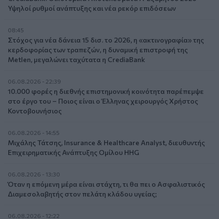
Υψηλοί ρυθμοί ανάπτυξης και νέα ρεκόρ επιδόσεων
08:45
Στόχος για νέα δάνεια 15 δισ. το 2026, η «ακτινογραφία» της
κερδοφορίας των τραπεζών, η δυναμική επιστροφή της
Metlen, μεγαλώνει ταχύτατα η CrediaBank
06.08.2026 - 22:39
10.000 φορές η διεθνής επιστημονική κοινότητα παρέπεμψε
στο έργο του – Ποιος είναι ο Έλληνας χειρουργός Χρήστος
Κοντοβουνήσιος
06.08.2026 - 14:55
Μιχάλης Τάτσης, Insurance & Healthcare Analyst, διευθυντής
Επιχειρηματικής Ανάπτυξης Ομίλου HHG
06.08.2026 - 13:30
Όταν η επόμενη μέρα είναι στάχτη, τι θα πει ο Ασφαλιστικός
Διαμεσολαβητής στον πελάτη κλάδου υγείας;
06.08.2026 - 12:22