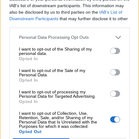
Randy Schekman, Νομπελίστας Ιατρικής: «Σε πέντε χρόνια
IAB’s list of downstream participants. This information may
μπορεί να έχουμε θεραπεία που αναστέλλει την εξέλιξη του
also be disclosed by us to third parties on the
IAB’s List of
Πάρκινσον»
Downstream Participants
that may further disclose it to other
third parties.
05.08.2026 - 12:33
Ε.Ε και παράνομη μετανάστευση: προτάσεις και δράσεις με
Personal Data Processing Opt Outs
παρονομαστή το κοινό συμφέρον
I want to opt-out of the Sharing of my
personal data.
05.08.2026 - 12:11
Opted In
Αντώνης Βουκλαρής - «ΕΡΡΙΚΟΣ ΝΤΥΝΑΝ»
I want to opt-out of the Sale of my
Personal Data.
05.08.2026 - 11:30
Opted In
Η νέα εποχή στην εκπαίδευση των ασφαλιστικών
διαμεσολαβητών
I want to opt-out of processing my
Personal Data for Targeted Advertising.
Opted In
05.08.2026 - 10:50
Ξεκινούν οι αιτήσεις στο vouchers.gov.gr για το Πρόγραμμα
I want to opt-out of Collection, Use,
«Τουρισμός για όλους 2026-2027»
Retention, Sale, and/or Sharing of my
Personal Data that Is Unrelated with the
Purposes for which it was collected.
Opted Out
ΠΕΡΙΣΣΟΤΕΡΑ