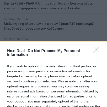
Kavita Patel - PhARMA Innovation Forum: Ένα στα πέντε
καινοτόμα φάρμακα φτάνει τελικά στην Ελλάδα
06.08.2026 - 11:37
Μείωση ασφαλιστικών εισφορών ύψους 240 εκατ. ευρώ
ζητούν οι έμποροι από την Κυβέρνηση
06.08.2026 - 10:45
Ευρώπη: Μπορεί η κλιματική αλλαγή να οδηγήσει σε
ενεργειακή κρίση;
Next Deal -
Do Not Process My Personal
Information
06.08.2026 - 09:15
Στέλιος Λιανός – INTERAMERICAN / Αθηναϊκή Γενική Κλινική
If you wish to opt-out of the sale, sharing to third parties, or
processing of your personal or sensitive information for
06.08.2026 - 08:40
targeted advertising by us, please use the below opt-out
Η γαλλική «ψήφος» στο «καλώδιο» και τα συμφέροντα, οι
section to confirm your selection. Please note that after your
ελληνικές τράπεζες «πρωταθλήτριες» στα δάνεια, νέο deal
opt-out request is processed you may continue seeing
Βαρδινογιάννη- Εξάρχου και ο διπλασιασμός των κερδών της
interest-based ads based on personal information utilized by
ΔΕΗ
us or personal information disclosed to third parties prior to
your opt-out. You may separately opt-out of the further
05.08.2026 - 13:37
disclosure of your personal information by third parties on the