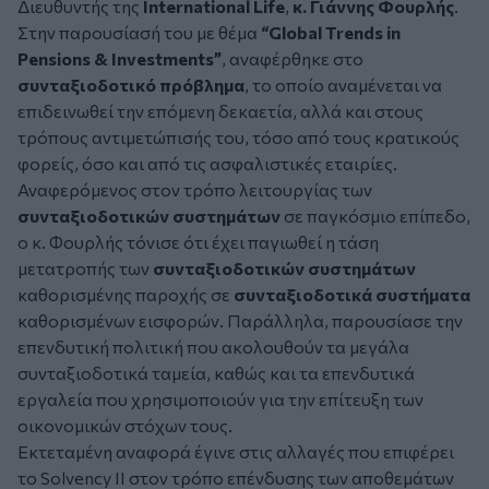
Διευθυντής της
International Life
,
κ.
Γιάννης Φουρλής
.
Στην παρουσίασή του με θέμα
“Global Trends in
Pensions & Investments”
, αναφέρθηκε στο
συνταξιοδοτικό πρόβλημα
, το οποίο αναμένεται να
επιδεινωθεί την επόμενη δεκαετία, αλλά και στους
τρόπους αντιμετώπισής του, τόσο από τους κρατικούς
φορείς, όσο και από τις ασφαλιστικές εταιρίες.
Αναφερόμενος στον τρόπο λειτουργίας των
συνταξιοδοτικών συστημάτων
σε παγκόσμιο επίπεδο,
ο κ. Φουρλής τόνισε ότι έχει παγιωθεί η τάση
μετατροπής των
συνταξιοδοτικών συστημάτων
καθορισμένης παροχής σε
συνταξιοδοτικά συστήματα
καθορισμένων εισφορών. Παράλληλα, παρουσίασε την
επενδυτική πολιτική που ακολουθούν τα μεγάλα
συνταξιοδοτικά ταμεία, καθώς και τα επενδυτικά
εργαλεία που χρησιμοποιούν για την επίτευξη των
οικονομικών στόχων τους.
Εκτεταμένη αναφορά έγινε στις αλλαγές που επιφέρει
το Solvency II στον τρόπο επένδυσης των αποθεμάτων