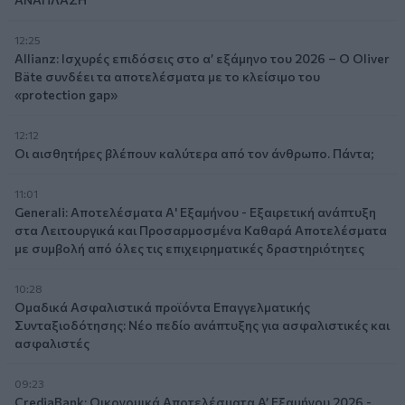
12:25
Allianz: Ισχυρές επιδόσεις στο α’ εξάμηνο του 2026 – Ο Oliver
Bäte συνδέει τα αποτελέσματα με το κλείσιμο του
«protection gap»
12:12
Οι αισθητήρες βλέπουν καλύτερα από τον άνθρωπο. Πάντα;
11:01
Generali: Αποτελέσματα Α' Εξαμήνου - Εξαιρετική ανάπτυξη
στα Λειτουργικά και Προσαρμοσμένα Καθαρά Αποτελέσματα
με συμβολή από όλες τις επιχειρηματικές δραστηριότητες
10:28
Ομαδικά Ασφαλιστικά προϊόντα Επαγγελματικής
Συνταξιοδότησης: Νέο πεδίο ανάπτυξης για ασφαλιστικές και
ασφαλιστές
09:23
CrediaBank: Οικονομικά Αποτελέσματα A’ Εξαμήνου 2026 -