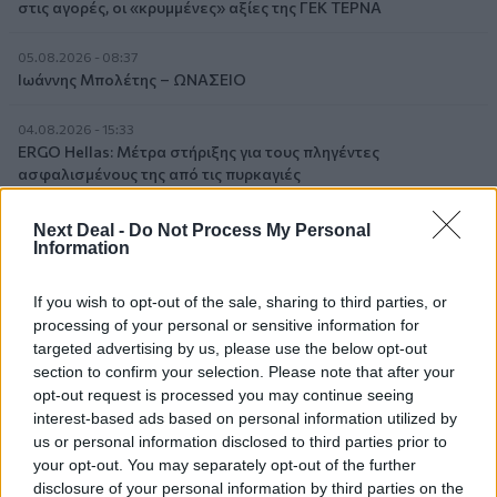
στις αγορές, οι «κρυμμένες» αξίες της ΓΕΚ ΤΕΡΝΑ
05.08.2026 - 08:37
Ιωάννης Μπολέτης – ΩΝΑΣΕΙΟ
04.08.2026 - 15:33
ERGO Hellas: Μέτρα στήριξης για τους πληγέντες
ασφαλισμένους της από τις πυρκαγιές
04.08.2026 - 12:40
Next Deal -
Do Not Process My Personal
Τράπεζα Κύπρου: Ενισχυμένες κατά 31% οι ασφαλιστικές
Information
υπηρεσίες - Κέρδη €252 εκατ. (+7%) και ROTE 18.8% στο
εξάμηνο
If you wish to opt-out of the sale, sharing to third parties, or
processing of your personal or sensitive information for
04.08.2026 - 11:49
targeted advertising by us, please use the below opt-out
Σπύρος Γεωργαράς - «ΥΓΕΙΑ» / Ερευνητικό και Θεραπευτικό
section to confirm your selection. Please note that after your
Ινστιτούτο ΟΦΘΑΛΜΟΣ
opt-out request is processed you may continue seeing
interest-based ads based on personal information utilized by
us or personal information disclosed to third parties prior to
ΠΕΡΙΣΣΟΤΕΡΑ
your opt-out. You may separately opt-out of the further
disclosure of your personal information by third parties on the