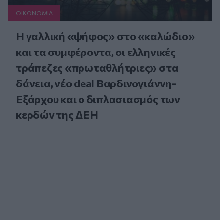
ΟΙΚΟΝΟΜΙΑ
Η γαλλική «ψήφος» στο «καλώδιο»
και τα συμφέροντα, οι ελληνικές
τράπεζες «πρωταθλήτριες» στα
δάνεια, νέο deal Βαρδινογιάννη-
Εξάρχου και ο διπλασιασμός των
κερδών της ΔΕΗ