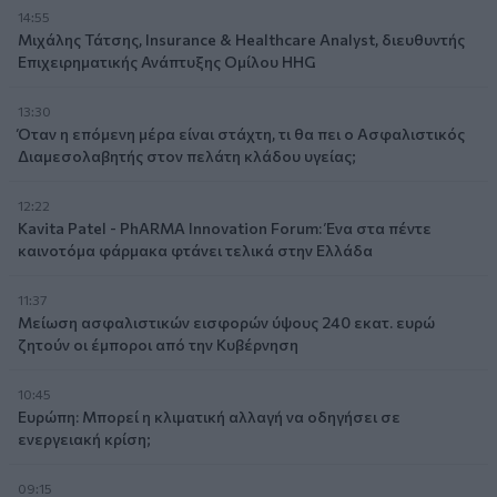
14:55
Μιχάλης Τάτσης, Insurance & Healthcare Analyst, διευθυντής
Επιχειρηματικής Ανάπτυξης Ομίλου HHG
13:30
Όταν η επόμενη μέρα είναι στάχτη, τι θα πει ο Ασφαλιστικός
Διαμεσολαβητής στον πελάτη κλάδου υγείας;
12:22
Kavita Patel - PhARMA Innovation Forum: Ένα στα πέντε
καινοτόμα φάρμακα φτάνει τελικά στην Ελλάδα
11:37
Μείωση ασφαλιστικών εισφορών ύψους 240 εκατ. ευρώ
ζητούν οι έμποροι από την Κυβέρνηση
10:45
Ευρώπη: Μπορεί η κλιματική αλλαγή να οδηγήσει σε
ενεργειακή κρίση;
09:15