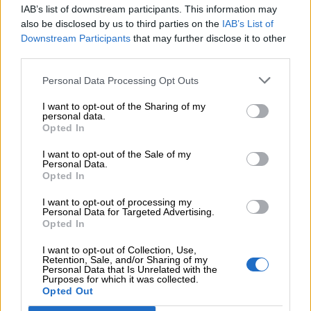
IAB’s list of downstream participants. This information may
also be disclosed by us to third parties on the
IAB’s List of
Downstream Participants
that may further disclose it to other
third parties.
Personal Data Processing Opt Outs
I want to opt-out of the Sharing of my
personal data.
Opted In
I want to opt-out of the Sale of my
Personal Data.
Opted In
I want to opt-out of processing my
Personal Data for Targeted Advertising.
Opted In
Ψηφοφορία
I want to opt-out of Collection, Use,
Retention, Sale, and/or Sharing of my
Personal Data that Is Unrelated with the
Πιστεύετε ότι τα ασφαλιστικά σωματεία ΠΣΑΣ-
Purposes for which it was collected.
ΕΣΑΠΕ (ΠΣΣΑΣ)-ΣΕΜΑ-ΠΟΑΔ, διεκδικούν με
Opted Out
αποτελεσματικότητα καλές συμβάσεις με τις