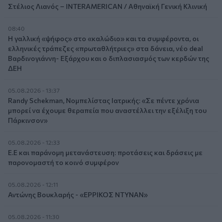
Στέλιος Λιανός – INTERAMERICAN / Αθηναϊκή Γενική Κλινική
08:40
Η γαλλική «ψήφος» στο «καλώδιο» και τα συμφέροντα, οι
ελληνικές τράπεζες «πρωταθλήτριες» στα δάνεια, νέο deal
Βαρδινογιάννη- Εξάρχου και ο διπλασιασμός των κερδών της
ΔΕΗ
05.08.2026 - 13:37
Randy Schekman, Νομπελίστας Ιατρικής: «Σε πέντε χρόνια
μπορεί να έχουμε θεραπεία που αναστέλλει την εξέλιξη του
Πάρκινσον»
05.08.2026 - 12:33
Ε.Ε και παράνομη μετανάστευση: προτάσεις και δράσεις με
παρονομαστή το κοινό συμφέρον
05.08.2026 - 12:11
Αντώνης Βουκλαρής - «ΕΡΡΙΚΟΣ ΝΤΥΝΑΝ»
05.08.2026 - 11:30