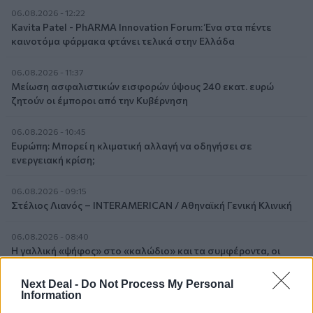
06.08.2026 - 12:22
Kavita Patel - PhARMA Innovation Forum: Ένα στα πέντε
καινοτόμα φάρμακα φτάνει τελικά στην Ελλάδα
06.08.2026 - 11:37
Μείωση ασφαλιστικών εισφορών ύψους 240 εκατ. ευρώ
ζητούν οι έμποροι από την Κυβέρνηση
06.08.2026 - 10:45
Ευρώπη: Μπορεί η κλιματική αλλαγή να οδηγήσει σε
ενεργειακή κρίση;
06.08.2026 - 09:15
Στέλιος Λιανός – INTERAMERICAN / Αθηναϊκή Γενική Κλινική
06.08.2026 - 08:40
Η γαλλική «ψήφος» στο «καλώδιο» και τα συμφέροντα, οι
ελληνικές τράπεζες «πρωταθλήτριες» στα δάνεια, νέο deal
Βαρδινογιάννη- Εξάρχου και ο διπλασιασμός των κερδών της
Next Deal -
Do Not Process My Personal
ΔΕΗ
Information