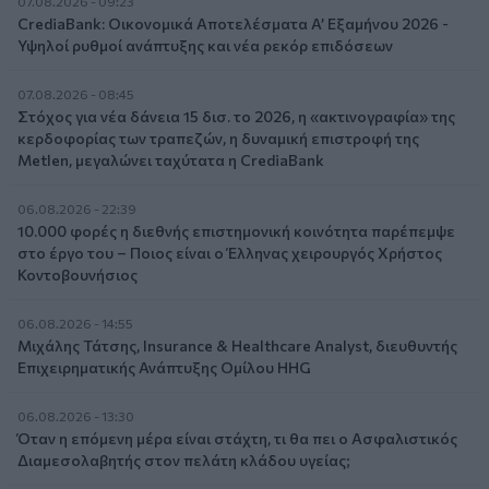
07.08.2026 - 09:23
CrediaBank: Οικονομικά Αποτελέσματα A’ Εξαμήνου 2026 -
Υψηλοί ρυθμοί ανάπτυξης και νέα ρεκόρ επιδόσεων
07.08.2026 - 08:45
Στόχος για νέα δάνεια 15 δισ. το 2026, η «ακτινογραφία» της
κερδοφορίας των τραπεζών, η δυναμική επιστροφή της
Metlen, μεγαλώνει ταχύτατα η CrediaBank
06.08.2026 - 22:39
10.000 φορές η διεθνής επιστημονική κοινότητα παρέπεμψε
στο έργο του – Ποιος είναι ο Έλληνας χειρουργός Χρήστος
Κοντοβουνήσιος
06.08.2026 - 14:55
Μιχάλης Τάτσης, Insurance & Healthcare Analyst, διευθυντής
Επιχειρηματικής Ανάπτυξης Ομίλου HHG
06.08.2026 - 13:30
Όταν η επόμενη μέρα είναι στάχτη, τι θα πει ο Ασφαλιστικός
Διαμεσολαβητής στον πελάτη κλάδου υγείας;