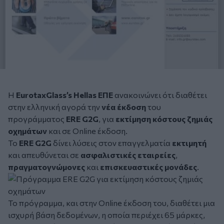
Η
EurotaxGlass’s Hellas ΕΠΕ
ανακοινώνει ότι διαθέτει
στην ελληνική αγορά την
νέα έκδοση
του
προγράμματος
ERE G2G
, για
εκτίμηση κόστους ζημιάς
οχημάτων
και σε Online έκδοση.
Το
ERE G2G
δίνει λύσεις στον επαγγελματία
εκτιμητή
και απευθύνεται σε
ασφαλιστικές εταιρείες
,
πραγματογνώμονες
και
επισκευαστικές μονάδες
.
Το πρόγραμμα, και στην Online έκδοση του, διαθέτει μια
ισχυρή βάση δεδομένων, η οποία περιέχει 65 μάρκες,