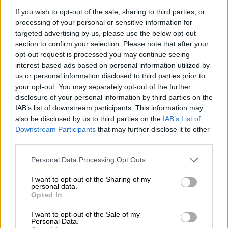
05.08.2026
If you wish to opt-out of the sale, sharing to third parties, or
Randy Schekman, Νομπελίστας Ιατρικής: «Σε πέντε χρόνια
processing of your personal or sensitive information for
μπορεί να έχουμε θεραπεία που αναστέλλει την εξέλιξη του
targeted advertising by us, please use the below opt-out
Πάρκινσον»
section to confirm your selection. Please note that after your
opt-out request is processed you may continue seeing
05.08.2026
interest-based ads based on personal information utilized by
Ε.Ε και παράνομη μετανάστευση: προτάσεις και δράσεις με
us or personal information disclosed to third parties prior to
παρονομαστή το κοινό συμφέρον
your opt-out. You may separately opt-out of the further
disclosure of your personal information by third parties on the
05.08.2026
IAB’s list of downstream participants. This information may
Αντώνης Βουκλαρής - «ΕΡΡΙΚΟΣ ΝΤΥΝΑΝ»
also be disclosed by us to third parties on the
IAB’s List of
Downstream Participants
that may further disclose it to other
05.08.2026
third parties.
Η νέα εποχή στην εκπαίδευση των ασφαλιστικών
διαμεσολαβητών
Personal Data Processing Opt Outs
I want to opt-out of the Sharing of my
personal data.
ΠΕΡΙΣΣΟΤΕΡΑ
Opted In
I want to opt-out of the Sale of my
Personal Data.