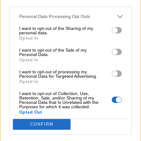
third parties.
05.08.2026
Personal Data Processing Opt Outs
Ε.Ε και παράνομη μετανάστευση: προτάσεις και δράσεις με
παρονομαστή το κοινό συμφέρον
I want to opt-out of the Sharing of my
personal data.
Opted In
05.08.2026
Αντώνης Βουκλαρής - «ΕΡΡΙΚΟΣ ΝΤΥΝΑΝ»
I want to opt-out of the Sale of my
Personal Data.
Opted In
05.08.2026
Η νέα εποχή στην εκπαίδευση των ασφαλιστικών
I want to opt-out of processing my
διαμεσολαβητών
Personal Data for Targeted Advertising.
Opted In
I want to opt-out of Collection, Use,
ΠΕΡΙΣΣΟΤΕΡΑ
Retention, Sale, and/or Sharing of my
Personal Data that Is Unrelated with the
Purposes for which it was collected.
Opted Out
CONFIRM