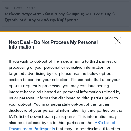
06.08.2026 - 11:37
Μείωση ασφαλιστικών εισφορών ύψους 240 εκατ. ευρώ
ζητούν οι έμποροι από την Κυβέρνηση
06.08.2026 - 10:45
Ευρώπη: Μπορεί η κλιματική αλλαγή να οδηγήσει σε
Next Deal -
Do Not Process My Personal
ενεργειακή κρίση;
Information
06.08.2026 - 09:15
If you wish to opt-out of the sale, sharing to third parties, or
Στέλιος Λιανός – INTERAMERICAN / Αθηναϊκή Γενική Κλινική
processing of your personal or sensitive information for
targeted advertising by us, please use the below opt-out
06.08.2026 - 08:40
section to confirm your selection. Please note that after your
Η γαλλική «ψήφος» στο «καλώδιο» και τα συμφέροντα, οι
opt-out request is processed you may continue seeing
ελληνικές τράπεζες «πρωταθλήτριες» στα δάνεια, νέο deal
interest-based ads based on personal information utilized by
Βαρδινογιάννη- Εξάρχου και ο διπλασιασμός των κερδών της
us or personal information disclosed to third parties prior to
ΔΕΗ
your opt-out. You may separately opt-out of the further
disclosure of your personal information by third parties on the
05.08.2026
IAB’s list of downstream participants. This information may
Randy Schekman, Νομπελίστας Ιατρικής: «Σε πέντε χρόνια
also be disclosed by us to third parties on the
IAB’s List of
μπορεί να έχουμε θεραπεία που αναστέλλει την εξέλιξη του
Downstream Participants
that may further disclose it to other
Πάρκινσον»