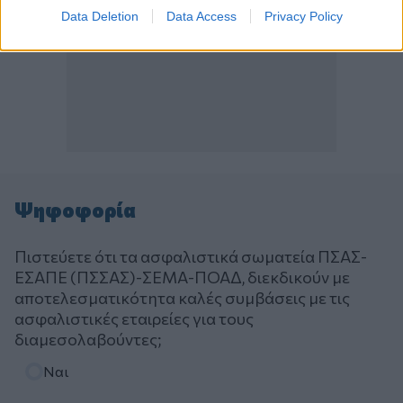
Data Deletion
Data Access
Privacy Policy
Ψηφοφορία
Πιστεύετε ότι τα ασφαλιστικά σωματεία ΠΣΑΣ-
ΕΣΑΠΕ (ΠΣΣΑΣ)-ΣΕΜΑ-ΠΟΑΔ, διεκδικούν με
αποτελεσματικότητα καλές συμβάσεις με τις
ασφαλιστικές εταιρείες για τους
διαμεσολαβούντες;
Επιλογές
Ναι