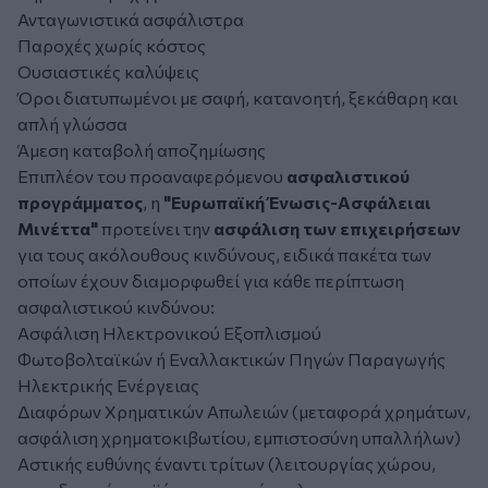
Ανταγωνιστικά ασφάλιστρα
Παροχές χωρίς κόστος
Ουσιαστικές καλύψεις
Όροι διατυπωμένοι με σαφή, κατανοητή, ξεκάθαρη και
απλή γλώσσα
Άμεση καταβολή αποζημίωσης
Επιπλέον του προαναφερόμενου
ασφαλιστικού
προγράμματος
, η
"Ευρωπαϊκή Ένωσις-Ασφάλειαι
Μινέττα"
προτείνει την
ασφάλιση των επιχειρήσεων
για τους ακόλουθους κινδύνους, ειδικά πακέτα των
οποίων έχουν διαμορφωθεί για κάθε περίπτωση
ασφαλιστικού κινδύνου:
Ασφάλιση Ηλεκτρονικού Εξοπλισμού
Φωτοβολταϊκών ή Εναλλακτικών Πηγών Παραγωγής
Ηλεκτρικής Ενέργειας
Διαφόρων Χρηματικών Απωλειών (μεταφορά χρημάτων,
ασφάλιση χρηματοκιβωτίου, εμπιστοσύνη υπαλλήλων)
Αστικής ευθύνης έναντι τρίτων (λειτουργίας χώρου,