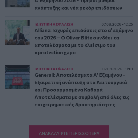
A’ Εξαμήνου 2026 - Υψηλοί ρυθμοί
ανάπτυξης και νέα ρεκόρ επιδόσεων
ΙΔΙΩΤΙΚΗ ΑΣΦAΛΙΣΗ
07.08.2026 - 12:25
Allianz: Ισχυρές επιδόσεις στο α’ εξάμηνο
του 2026 – Ο Oliver Bäte συνδέει τα
αποτελέσματα με το κλείσιμο του
«protection gap»
ΙΔΙΩΤΙΚΗ ΑΣΦAΛΙΣΗ
07.08.2026 - 11:01
Generali: Αποτελέσματα Α' Εξαμήνου -
Εξαιρετική ανάπτυξη στα Λειτουργικά
και Προσαρμοσμένα Καθαρά
Αποτελέσματα με συμβολή από όλες τις
επιχειρηματικές δραστηριότητες
ΑΝΑΚΑΛΥΨΤΕ ΠΕΡΙΣΣΟΤΕΡΑ