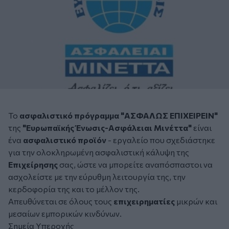
Το
ασφαλιστικό πρόγραμμα
"
ΑΣΦΑΛΩΣ ΕΠΙΧΕΙΡΕΙΝ
"
της
"Ευρωπαϊκής Ένωσις-Ασφάλειαι Μινέττα"
είναι
ένα
ασφαλιστικό προϊόν
- εργαλείο που σχεδιάστηκε
για την ολοκληρωμένη ασφαλιστική κάλυψη της
Επιχείρησης
σας, ώστε να μπορείτε αναπόσπαστοι να
ασχολείστε με την εύρυθμη λειτουργία της, την
κερδοφορία της και το μέλλον της.
Απευθύνεται σε όλους τους
επιχειρηματίες
μικρών και
μεσαίων εμπορικών κινδύνων.
Σημεία Υπεροχής