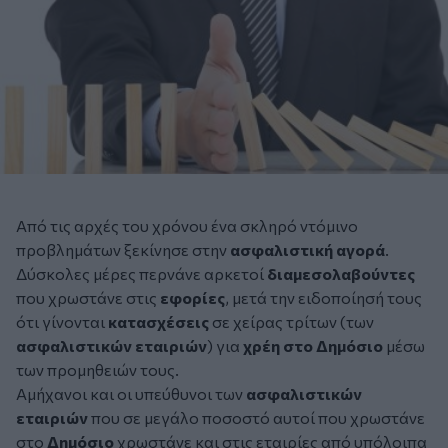
Από τις αρχές του χρόνου ένα σκληρό ντόμινο
προβλημάτων ξεκίνησε στην
ασφαλιστική αγορά
.
Δύσκολες μέρες περνάνε αρκετοί
διαμεσολαβούντες
που χρωστάνε στις
εφορίες
, μετά την ειδοποίησή τους
ότι γίνονται
κατασχέσεις
σε χείρας τρίτων (των
ασφαλιστικών εταιριών
) για
χρέη στο Δημόσιο
μέσω
των προμηθειών τους.
Αμήχανοι και οι υπεύθυνοι των
ασφαλιστικών
εταιριών
που σε μεγάλο ποσοστό αυτοί που χρωστάνε
στο
Δημόσιο
χρωστάνε και στις εταιρίες από υπόλοιπα