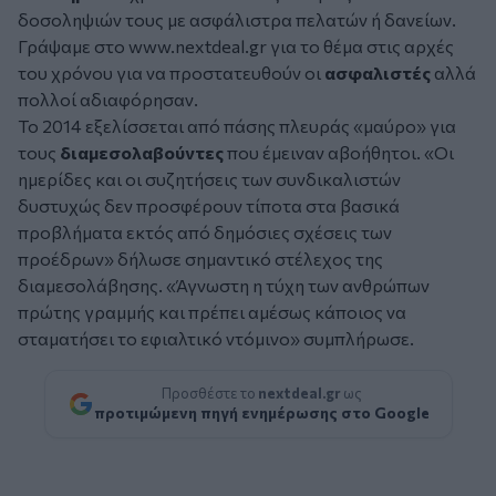
δοσοληψιών τους με ασφάλιστρα πελατών ή δανείων.
Γράψαμε στο www.nextdeal.gr για το θέμα στις αρχές
του χρόνου για να προστατευθούν οι
ασφαλιστές
αλλά
πολλοί αδιαφόρησαν.
Το 2014 εξελίσσεται από πάσης πλευράς «μαύρο» για
τους
διαμεσολαβούντες
που έμειναν αβοήθητοι. «Οι
ημερίδες και οι συζητήσεις των συνδικαλιστών
δυστυχώς δεν προσφέρουν τίποτα στα βασικά
προβλήματα εκτός από δημόσιες σχέσεις των
προέδρων» δήλωσε σημαντικό στέλεχος της
διαμεσολάβησης. «Άγνωστη η τύχη των ανθρώπων
πρώτης γραμμής και πρέπει αμέσως κάποιος να
σταματήσει το εφιαλτικό ντόμινο» συμπλήρωσε.
Προσθέστε το
nextdeal.gr
ως
προτιμώμενη πηγή ενημέρωσης στο Google