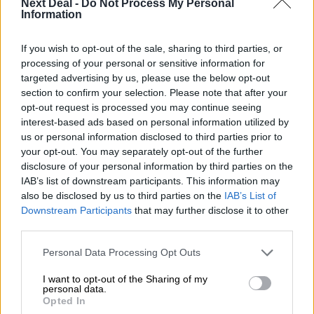
05.08.2026 - 12:11
Next Deal -
Do Not Process My Personal
Information
Αντώνης Βουκλαρής - «ΕΡΡΙΚΟΣ ΝΤΥΝΑΝ»
05.08.2026 - 11:30
If you wish to opt-out of the sale, sharing to third parties, or
Η νέα εποχή στην εκπαίδευση των ασφαλιστικών
processing of your personal or sensitive information for
διαμεσολαβητών
targeted advertising by us, please use the below opt-out
section to confirm your selection. Please note that after your
05.08.2026 - 10:50
opt-out request is processed you may continue seeing
Ξεκινούν οι αιτήσεις στο vouchers.gov.gr για το Πρόγραμμα
interest-based ads based on personal information utilized by
«Τουρισμός για όλους 2026-2027»
us or personal information disclosed to third parties prior to
your opt-out. You may separately opt-out of the further
disclosure of your personal information by third parties on the
05.08.2026 - 10:19
WWF: Περισσότερα από 180.000 στρέμματα καμένων
IAB’s list of downstream participants. This information may
δασικών εκτάσεων στην Ελλάδα σε λίγες μόλις μέρες
also be disclosed by us to third parties on the
IAB’s List of
Downstream Participants
that may further disclose it to other
third parties.
05.08.2026 - 09:45
Η Ελλάδα που αντιστέκεται και επιμένει να μην ασφαλίζεται!
Personal Data Processing Opt Outs
05.08.2026 - 09:20
I want to opt-out of the Sharing of my
Καλοκαιρινό ταξίδι: Οι 8 συμβουλές που αξίζει να δώσει κάθε
personal data.
ασφαλιστής στους πελάτες του
Opted In