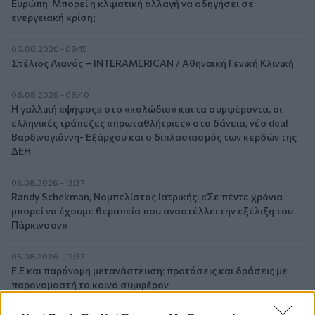
Ευρώπη: Μπορεί η κλιματική αλλαγή να οδηγήσει σε
ενεργειακή κρίση;
06.08.2026 - 09:15
Στέλιος Λιανός – INTERAMERICAN / Αθηναϊκή Γενική Κλινική
06.08.2026 - 08:40
Η γαλλική «ψήφος» στο «καλώδιο» και τα συμφέροντα, οι
ελληνικές τράπεζες «πρωταθλήτριες» στα δάνεια, νέο deal
Βαρδινογιάννη- Εξάρχου και ο διπλασιασμός των κερδών της
ΔΕΗ
05.08.2026 - 13:37
Randy Schekman, Νομπελίστας Ιατρικής: «Σε πέντε χρόνια
μπορεί να έχουμε θεραπεία που αναστέλλει την εξέλιξη του
Πάρκινσον»
05.08.2026 - 12:33
Ε.Ε και παράνομη μετανάστευση: προτάσεις και δράσεις με
παρονομαστή το κοινό συμφέρον