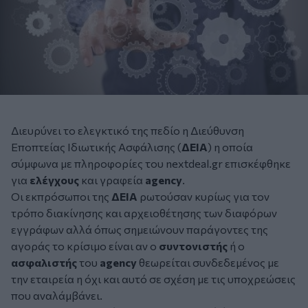
Διευρύνει το ελεγκτικό της πεδίο η Διεύθυνση
Εποπτείας Ιδιωτικής Ασφάλισης (
ΔΕΙΑ
) η οποία
σύμφωνα με πληροφορίες του nextdeal.gr επισκέφθηκε
για
ελέγχους
και γραφεία
agency
.
Οι εκπρόσωποι της
ΔΕΙΑ
ρωτούσαν κυρίως για τον
τρόπο διακίνησης και αρχειοθέτησης των διαφόρων
εγγράφων αλλά όπως σημειώνουν παράγοντες της
αγοράς το κρίσιμο είναι αν ο
συντονιστής
ή ο
ασφαλιστής
του
agency
θεωρείται συνδεδεμένος με
την εταιρεία η όχι και αυτό σε σχέση με τις υποχρεώσεις
που αναλάμβάνει.