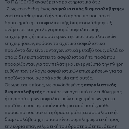
Το ΠΔ 190/06 αναφέρει χαρακτηριστικά ότι:
“7. ως «συνδεδεμένος
ασφαλιστικός διαμεσολαβητής
»
νοείται κάθε φυσικό ή νομικό πρόσωπο που ασκεί
δραστηριότητα ασφαλιστικής διαμεσολάβησης εξ
ονόματος και για λογαριασμό ασφαλιστικής
επιχείρησης ή περισσότερων της μιας ασφαλιστικών
επιχειρήσεων, εφόσον τα σχετικά ασφαλιστικά
προϊόντα δεν είναι ανταγωνιστικά μεταξύ τους, αλλά το
οποίο δεν εισπράττει τα ασφάλιστρα ή τα ποσά που
προορίζονται για τον πελάτη και ενεργεί υπό την πλήρη
ευθύνη των εν λόγω ασφαλιστικών επιχειρήσεων για τα
προϊόντα που αφορά κάθε μία από αυτές.
Θεωρείται, επίσης, ως συνδεδεμένος
ασφαλιστικός
διαμεσολαβητής
ο οποίος ενεργεί υπό την ευθύνη μιας
ή περισσότερων ασφαλιστικών επιχειρήσεων για τα
προϊόντα που αφορούν κάθε μια από αυτές, κάθε
πρόσωπο που ασκεί τη δραστηριότητα ασφαλιστικής
διαμεσολάβησης η οποία είναι συμπληρωματική προς
την κύρια επαγγελματική του δραστηριότητα, όταν η