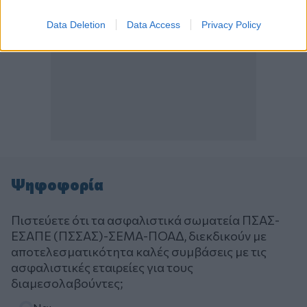
Data Deletion
Data Access
Privacy Policy
Ψηφοφορία
Πιστεύετε ότι τα ασφαλιστικά σωματεία ΠΣΑΣ-
ΕΣΑΠΕ (ΠΣΣΑΣ)-ΣΕΜΑ-ΠΟΑΔ, διεκδικούν με
αποτελεσματικότητα καλές συμβάσεις με τις
ασφαλιστικές εταιρείες για τους
διαμεσολαβούντες;
Επιλογές