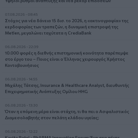
Υψηλοί ρυθμοί ανάπτυξης και νέα ρεκόρ επιδόσεων
07.08.2026 - 08:45
Στόχος για νέα δάνεια 15 δισ. το 2026, η «ακτινογραφία» της
κερδοφορίας των τραπεζών, η δυναμική επιστροφή της
Metlen, μεγαλώνει ταχύτατα η CrediaBank
06.08.2026 - 22:39
10.000 φορές η διεθνής επιστημονική κοινότητα παρέπεμψε
στο έργο του – Ποιος είναι ο Έλληνας χειρουργός Χρήστος
Κοντοβουνήσιος
06.08.2026 - 14:55
Μιχάλης Τάτσης, Insurance & Healthcare Analyst, διευθυντής
Επιχειρηματικής Ανάπτυξης Ομίλου HHG
06.08.2026 - 13:30
Όταν η επόμενη μέρα είναι στάχτη, τι θα πει ο Ασφαλιστικός
Διαμεσολαβητής στον πελάτη κλάδου υγείας;
06.08.2026 - 12:22
Kavita Patel - PhARMA Innovation Forum: Ένα στα πέντε