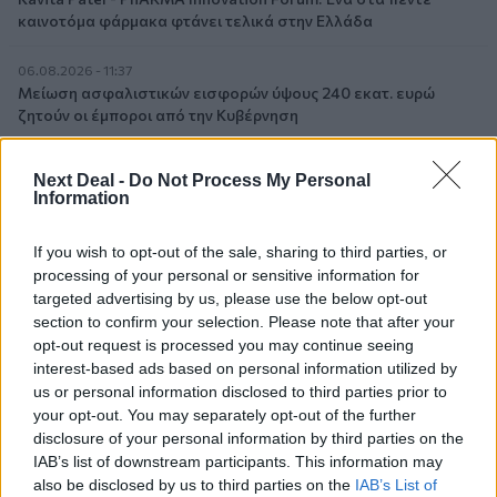
καινοτόμα φάρμακα φτάνει τελικά στην Ελλάδα
06.08.2026 - 11:37
Μείωση ασφαλιστικών εισφορών ύψους 240 εκατ. ευρώ
ζητούν οι έμποροι από την Κυβέρνηση
06.08.2026 - 10:45
Next Deal -
Do Not Process My Personal
Ευρώπη: Μπορεί η κλιματική αλλαγή να οδηγήσει σε
Information
ενεργειακή κρίση;
If you wish to opt-out of the sale, sharing to third parties, or
06.08.2026 - 09:15
processing of your personal or sensitive information for
Στέλιος Λιανός – INTERAMERICAN / Αθηναϊκή Γενική Κλινική
targeted advertising by us, please use the below opt-out
section to confirm your selection. Please note that after your
06.08.2026 - 08:40
opt-out request is processed you may continue seeing
Η γαλλική «ψήφος» στο «καλώδιο» και τα συμφέροντα, οι
interest-based ads based on personal information utilized by
ελληνικές τράπεζες «πρωταθλήτριες» στα δάνεια, νέο deal
us or personal information disclosed to third parties prior to
Βαρδινογιάννη- Εξάρχου και ο διπλασιασμός των κερδών της
your opt-out. You may separately opt-out of the further
ΔΕΗ
disclosure of your personal information by third parties on the
IAB’s list of downstream participants. This information may
05.08.2026 - 13:37
also be disclosed by us to third parties on the
IAB’s List of
Randy Schekman, Νομπελίστας Ιατρικής: «Σε πέντε χρόνια