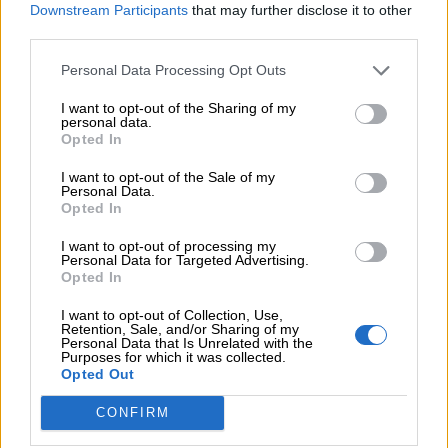
Downstream Participants
that may further disclose it to other
μπορεί να έχουμε θεραπεία που αναστέλλει την εξέλιξη του
third parties.
Πάρκινσον»
Personal Data Processing Opt Outs
05.08.2026 - 12:33
Ε.Ε και παράνομη μετανάστευση: προτάσεις και δράσεις με
I want to opt-out of the Sharing of my
παρονομαστή το κοινό συμφέρον
personal data.
Opted In
05.08.2026 - 12:11
I want to opt-out of the Sale of my
Αντώνης Βουκλαρής - «ΕΡΡΙΚΟΣ ΝΤΥΝΑΝ»
Personal Data.
Opted In
05.08.2026 - 11:30
I want to opt-out of processing my
Η νέα εποχή στην εκπαίδευση των ασφαλιστικών
Personal Data for Targeted Advertising.
διαμεσολαβητών
Opted In
I want to opt-out of Collection, Use,
Retention, Sale, and/or Sharing of my
ΠΕΡΙΣΣΟΤΕΡΑ
Personal Data that Is Unrelated with the
Purposes for which it was collected.
Opted Out
CONFIRM