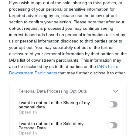
If you wish to opt-out of the sale, sharing to third parties, or
Υψηλοί ρυθμοί ανάπτυξης και νέα ρεκόρ επιδόσεων
processing of your personal or sensitive information for
targeted advertising by us, please use the below opt-out
07.08.2026 - 08:45
section to confirm your selection. Please note that after your
Στόχος για νέα δάνεια 15 δισ. το 2026, η «ακτινογραφία» της
opt-out request is processed you may continue seeing
κερδοφορίας των τραπεζών, η δυναμική επιστροφή της
interest-based ads based on personal information utilized by
Metlen, μεγαλώνει ταχύτατα η CrediaBank
us or personal information disclosed to third parties prior to
your opt-out. You may separately opt-out of the further
06.08.2026 - 22:39
disclosure of your personal information by third parties on the
10.000 φορές η διεθνής επιστημονική κοινότητα παρέπεμψε
IAB’s list of downstream participants. This information may
στο έργο του – Ποιος είναι ο Έλληνας χειρουργός Χρήστος
also be disclosed by us to third parties on the
IAB’s List of
Κοντοβουνήσιος
Downstream Participants
that may further disclose it to other
third parties.
06.08.2026 - 14:55
Μιχάλης Τάτσης, Insurance & Healthcare Analyst, διευθυντής
Personal Data Processing Opt Outs
Επιχειρηματικής Ανάπτυξης Ομίλου HHG
I want to opt-out of the Sharing of my
personal data.
06.08.2026 - 13:30
Opted In
Όταν η επόμενη μέρα είναι στάχτη, τι θα πει ο Ασφαλιστικός
Διαμεσολαβητής στον πελάτη κλάδου υγείας;
I want to opt-out of the Sale of my
Personal Data.
Opted In
06.08.2026 - 12:22