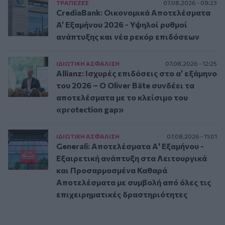
ΤΡAΠΕΖΕΣ
07.08.2026 - 09:23
CrediaBank: Οικονομικά Αποτελέσματα
A’ Εξαμήνου 2026 - Υψηλοί ρυθμοί
ανάπτυξης και νέα ρεκόρ επιδόσεων
ΙΔΙΩΤΙΚΗ ΑΣΦAΛΙΣΗ
07.08.2026 - 12:25
Allianz: Ισχυρές επιδόσεις στο α’ εξάμηνο
του 2026 – Ο Oliver Bäte συνδέει τα
αποτελέσματα με το κλείσιμο του
«protection gap»
ΙΔΙΩΤΙΚΗ ΑΣΦAΛΙΣΗ
07.08.2026 - 11:01
Generali: Αποτελέσματα Α' Εξαμήνου -
Εξαιρετική ανάπτυξη στα Λειτουργικά
και Προσαρμοσμένα Καθαρά
Αποτελέσματα με συμβολή από όλες τις
επιχειρηματικές δραστηριότητες