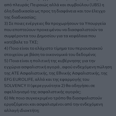
από πλευράς Πειραιώς αλλά και συμβούλου (UBS) η
όλη διαδικασία ως προς τη διαφάνεια και τον έλεγχο
της διαδικασίας;
3) Σε ποιες ενέργειες θα προχωρήσουν τα Υπουργεία
που εποπτεύουν προκειμένου να διασφαλιστούν τα
συμφέροντα του Δημοσίου για τα κεφάλαια που
κατέβαλε το ΤΧΣ;
4) Ποιο είναι το ελάχιστο τίμημα του περιουσιακού
στοιχείου με βάση τα οικονομικά του δεδομένα;
5) Ποια είναι η πολιτική της κυβέρνησης για την
εγχώρια ασφαλιστική αγορά , αφού ενδεχόμενη πώληση
της ΑΤΕ Ασφαλιστικής, της Εθνικής Ασφαλιστικής, της
EFG EUROLIFE, αλλά και της εφαρμογής του
SOLVENCY II (φερεγγυότητα 2) θα οδηγήσει σε
αφελληνισμό της ασφαλιστικής αγοράς;
6) Με ποιο συγκεκριμένο τρόπο θα διασφαλιστούν
εργαζόμενοι και ασφαλισμένοι από την ενδεχόμενη
αλλαγή ιδιοκτήτη;