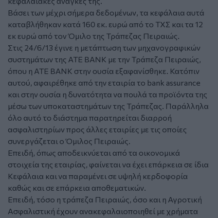
κεφαλαιακές ανάγκες της.
Βάσει των μέχρι σήμερα δεδομένων, τα κεφάλαια αυτά
καταβλήθηκαν κατά 160 εκ. ευρώ από το ΤΧΣ και τα 12
εκ ευρώ από τον Όμιλο της Τράπεζας Πειραιώς.
Στις 24/6/13 έγινε η μετάπτωση των μηχανογραφικών
συστημάτων της ΑΤΕ ΒΑΝΚ με την Τράπεζα Πειραιώς,
όπου η ΑΤΕ ΒΑΝΚ στην ουσία εξαφανίσθηκε. Κατόπιν
αυτού, αφαιρέθηκε από την εταιρία το bank assurance
και στην ουσία η δυνατότητα να πουλά τα προϊόντα της
μέσω των υποκαταστημάτων της Τράπεζας. Παράλληλα
όλο αυτό το διάστημα παρατηρείται διαρροή
ασφαλιστηρίων προς άλλες εταιρίες με τις οποίες
συνεργάζεται ο Όμιλος Πειραιώς.
Επειδή, όπως αποδεικνύεται από τα οικονομικά
στοιχεία της εταιρίας, φαίνεται να έχει επάρκεια σε ίδια
Κεφάλαια και να παραμένει σε υψηλή κερδοφορία
καθώς και σε επάρκεια αποθεματικών.
Επειδή, τόσο η τράπεζα Πειραιώς, όσο και η Αγροτική
Ασφαλιστική έχουν ανακεφαλαιοποιηθεί με χρήματα