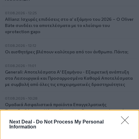
07.08.2026 - 12:25
Allianz: Ισχυρές επιδόσεις στο α’ εξάμηνο του 2026 – Ο Oliver
Bäte συνδέει τα αποτελέσματα με το κλείσιμο του
«protection gap»
07.08.2026 - 12:12
Οι αισθητήρες βλέπουν καλύτερα από τον άνθρωπο. Πάντα;
07.08.2026 - 11:01
Generali: Αποτελέσματα Α' Εξαμήνου - Εξαιρετική ανάπτυξη
στα Λειτουργικά και Προσαρμοσμένα Καθαρά Αποτελέσματα
με συμβολή από όλες τις επιχειρηματικές δραστηριότητες
07.08.2026 - 10:28
Ομαδικά Ασφαλιστικά προϊόντα Επαγγελματικής
Συνταξιοδότησης: Νέο πεδίο ανάπτυξης για ασφαλιστικές και
ασφαλιστές
Next Deal -
Do Not Process My Personal
Information
07.08.2026 - 09:23
CrediaBank: Οικονομικά Αποτελέσματα A’ Εξαμήνου 2026 -