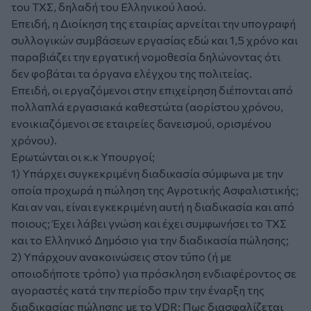
του ΤΧΣ, δηλαδή του Ελληνικού λαού.
Επειδή, η Διοίκηση της εταιρίας αρνείται την υπογραφή
συλλογικών συμβάσεων εργασίας εδώ και 1,5 χρόνο και
παραβιάζει την εργατική νομοθεσία δηλώνοντας ότι
δεν φοβάται τα όργανα ελέγχου της πολιτείας.
Επειδή, οι εργαζόμενοι στην επιχείρηση διέπονται από
πολλαπλά εργασιακά καθεστώτα (αορίστου χρόνου,
ενοικιαζόμενοι σε εταιρείες δανεισμού, ορισμένου
χρόνου).
Ερωτώνται οι κ.κ Υπουργοί;
1) Υπάρχει συγκεκριμένη διαδικασία σύμφωνα με την
οποία προχωρά η πώληση της Αγροτικής Ασφαλιστικής;
Και αν ναι, είναι εγκεκριμένη αυτή η διαδικασία και από
ποιους; Έχει λάβει γνώση και έχει συμφωνήσει το ΤΧΣ
και το Ελληνικό Δημόσιο για την διαδικασία πώλησης;
2) Υπάρχουν ανακοινώσεις στον τύπο (ή με
οποιοδήποτε τρόπο) για πρόσκληση ενδιαφέροντος σε
αγοραστές κατά την περίοδο πριν την έναρξη της
διαδικασίας πώλησης με το VDR; Πως διασφαλίζεται