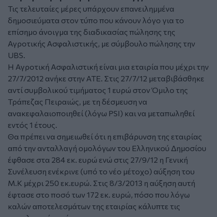
Τις τελευταίες μέρες υπάρχουν επανειλημμένα
δημοσιεύματα στον τύπο που κάνουν λόγο για το
επίσημο άνοιγμα της διαδικασίας πώλησης της
Αγροτικής Ασφαλιστικής, με σύμβουλο πώλησης την
UBS.
Η Αγροτική Ασφαλιστική είναι μια εταιρία που μέχρι την
27/7/2012 ανήκε στην ΑΤΕ. Στις 27/7/12 μεταβιβάσθηκε
αντί συμβολικού τιμήματος 1 ευρώ στον Όμιλο της
Τράπεζας Πειραιώς, με τη δέσμευση να
ανακεφαλαιοποιηθεί (λόγω PSI) και να μεταπωληθεί
εντός 1 έτους.
Θα πρέπει να σημειωθεί ότι η επιβάρυνση της εταιρίας
από την ανταλλαγή ομολόγων του Ελληνικού Δημοσίου
έφθασε στα 284 εκ. ευρώ ενώ στις 27/9/12 η Γενική
Συνέλευση ενέκρινε (υπό το νέο μέτοχο) αύξηση του
Μ.Κ μέχρι 250 εκ.ευρώ. Στις 8/3/2013 η αύξηση αυτή
έφτασε στο ποσό των 172 εκ. ευρώ, πόσο που λόγω
καλών αποτελεσμάτων της εταιρίας κάλυπτε τις