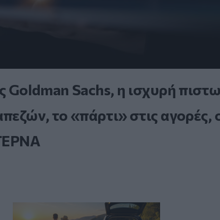
ς Goldman Sachs, η ισχυρή πιστ
εζών, το «πάρτι» στις αγορές, 
 ΤΕΡΝΑ