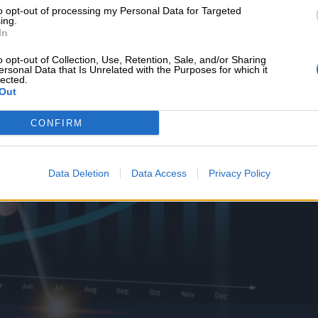
υνεχής ροή
to opt-out of processing my Personal Data for Targeted
ing.
In
o opt-out of Collection, Use, Retention, Sale, and/or Sharing
ersonal Data that Is Unrelated with the Purposes for which it
lected.
Out
CONFIRM
Data Deletion
Data Access
Privacy Policy