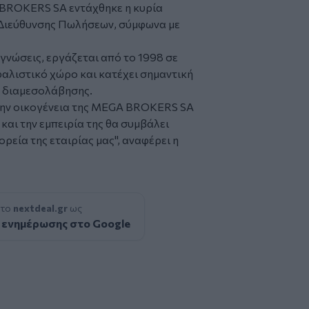
BROKERS SA εντάχθηκε η κυρία
ς Διεύθυνσης Πωλήσεων, σύμφωνα με
 γνώσεις, εργάζεται από το 1998 σε
φαλιστικό χώρο και κατέχει σημαντική
ς διαμεσολάβησης.
την οικογένεια της MEGA BROKERS SA
 και την εμπειρία της θα συμβάλει
ρεία της εταιρίας μας", αναφέρει η
 το
nextdeal.gr
ως
 ενημέρωσης στο Google