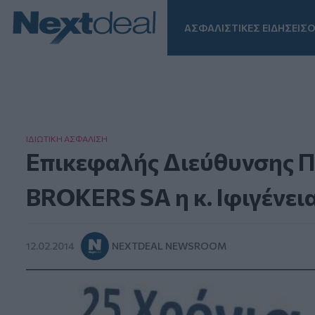
ΑΣΦΑΛΙΣΤΙΚΕΣ ΕΙΔΗΣΕΙΣ
Ο
Facebook
Instagram
LinkedIn
TikTok
X
Homepage
ΙΔΙΩΤΙΚΗ ΑΣΦAΛΙΣΗ
Επικεφαλής Διεύθυνσης 
BROKERS SA η κ. Ιφιγένει
12.02.2014
NEXTDEAL NEWSROOM