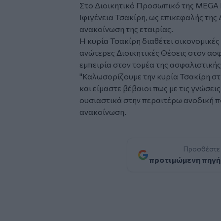
Στο Διοικητικό Προσωπικό της MEGA 
Ιφιγένεια Τσακίρη, ως επικεφαλής τη
ανακοίνωση της εταιρίας.
Η κυρία Τσακίρη διαθέτει οικονομικές
ανώτερες Διοικητικές Θέσεις στον ασ
εμπειρία στον τομέα της ασφαλιστική
"Καλωσορίζουμε την κυρία Τσακίρη σ
και είμαστε βέβαιοι πως με τις γνώσεις
ουσιαστικά στην περαιτέρω ανοδική πο
ανακοίνωση.
Προσθέστε
προτιμώμενη πηγή