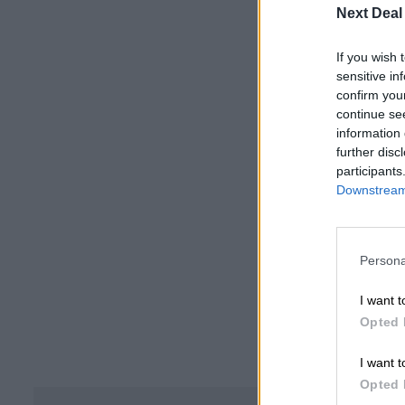
Next Deal
If you wish 
sensitive in
confirm you
continue se
information 
further disc
participants
Downstream 
Persona
I want t
Opted 
I want t
Opted 