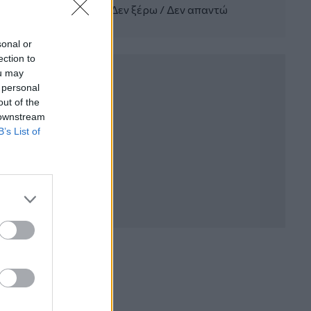
Δεν ξέρω / Δεν απαντώ
Σπύρος Γεωργαράς - «ΥΓΕΙΑ» /
Ερευνητικό και Θεραπευτικό Ινστιτούτο
ΟΦΘΑΛΜΟΣ
sonal or
ection to
04.08.2026 - 11:46
ou may
10 βασικές συμβουλές για προστασία
 personal
μετά από πυρκαγιά
out of the
 downstream
04.08.2026 - 11:26
B’s List of
Γιάννης Καντώρος – Όμιλος
INTERAMERICAN
04.08.2026 - 10:14
Allianz-Εθνική: Το νέο
τραπεζοασφαλιστικό δίδυμο και η
εμπειρία της Τουρκίας
04.08.2026 - 10:07
Δημόσια ευχαριστήρια επιστολή Γ.
Περιστέρη προς Δρ. Γεώργιο
Αποστολόπουλο, Ιδρυτή και Πρόεδρο