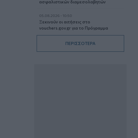
ασφαλιστικών διαμεσολαβητών
05.08.2026 - 10:50
Ξεκινούν οι αιτήσεις στο
vouchers.gov.gr για το Πρόγραμμα
«Τουρισμός για όλους 2026-2027»
ΠΕΡΙΣΣΟΤΕΡΑ
05.08.2026 - 10:19
WWF: Περισσότερα από 180.000
στρέμματα καμένων δασικών εκτάσεων
στην Ελλάδα σε λίγες μόλις μέρες
05.08.2026 - 09:45
Η Ελλάδα που αντιστέκεται και επιμένει
να μην ασφαλίζεται!
05.08.2026 - 09:20
Καλοκαιρινό ταξίδι: Οι 8 συμβουλές που
αξίζει να δώσει κάθε ασφαλιστής
στους πελάτες του