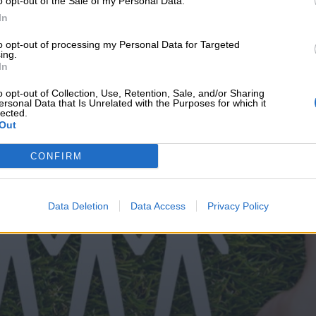
o opt-out of the Sale of my Personal Data.
υνεχής ροή
In
to opt-out of processing my Personal Data for Targeted
ing.
In
o opt-out of Collection, Use, Retention, Sale, and/or Sharing
ersonal Data that Is Unrelated with the Purposes for which it
lected.
Out
CONFIRM
Data Deletion
Data Access
Privacy Policy