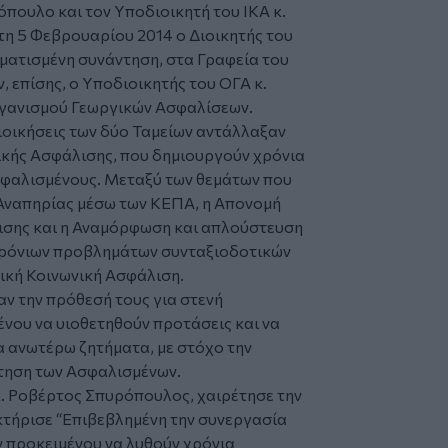
όπουλο και τον Υποδιοικητή του ΙΚΑ κ.
η 5 Φεβρουαρίου 2014 ο Διοικητής του
ματισμένη συνάντηση, στα Γραφεία του
 επίσης, ο Υποδιοικητής του ΟΓΑ κ.
ργανισμού Γεωργικών Ασφαλίσεων.
Διοικήσεις των δύο Ταμείων αντάλλαξαν
ικής Ασφάλισης, που δημιουργούν χρόνια
φαλισμένους. Μεταξύ των θεμάτων που
 Αναπηρίας μέσω των ΚΕΠΑ, η Απονομή
ισης και η Αναμόρφωση και απλούστευση
χρόνιων προβλημάτων συνταξιοδοτικών
ική Κοινωνική Ασφάλιση.
αν την πρόθεσή τους για στενή
νου να υιοθετηθούν προτάσεις και να
 ανωτέρω ζητήματα, με στόχο την
τηση των Ασφαλισμένων.
 κ. Ροβέρτος Σπυρόπουλος, χαιρέτησε την
κτήρισε
“Επιβεβλημένη την συνεργασία
ν προκειμένου να λυθούν χρόνια