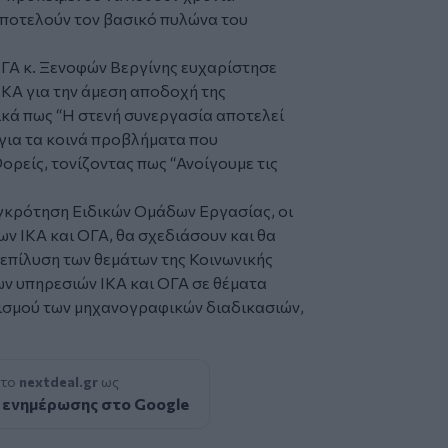
αποτελούν τον βασικό πυλώνα του
ΟΓΑ κ. Ξενοφών Βεργίνης ευχαρίστησε
 ΙΚΑ για την άμεση αποδοχή της
ικά πως
“Η στενή συνεργασία αποτελεί
για τα κοινά προβλήματα που
ορείς, τονίζοντας πως “Ανοίγουμε τις
γκρότηση Ειδικών Ομάδων Εργασίας, οι
ων ΙΚΑ και ΟΓΑ, θα σχεδιάσουν και θα
επίλυση των θεμάτων της Κοινωνικής
ων υπηρεσιών ΙΚΑ και ΟΓΑ σε θέματα
ισμού των μηχανογραφικών διαδικασιών,
 το
nextdeal.gr
ως
 ενημέρωσης στο Google