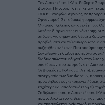
Tον Διοικητή του ΙΚΑ κ. Ροβέρτο Σπυρ
Διονύση Πατσούρη δέχτηκε την Τετάρτ
ΟΓΑ κ. Ξενοφών Βεργίνης, σε προγραμ
Οργανισμού. Στη σύσκεψη συμμετείχαν,
Μιχάλης Τζελέπης και στελέχη του Ο
Κατά τη διάρκεια της συνάντησης, οι 
απόψεις για σημαντικά θέματα Κοινων
προβλήματα και ταλαιπωρούν τους ασ
συζητήθηκαν ήταν η Πιστοποίηση της
Συντάξεων με διαδοχικό χρόνο ασφάλ
διαδικασιών που οδηγούν στην λύση 
υποθέσεων, που αφορούν στη Διακρατ
Οι Διοικήσεις ΙΚΑ και ΟΓΑ επιβεβαίωσ
συνεργασία των δύο Φορέων, προκειμέ
προωθηθούν συγκεκριμένες λύσεις στα
ταχύτερη και αποδοτικότερη εξυπηρέ
Σε δηλώσεις του, ο Διοικητής του ΙΚΑ
πρωτοβουλία του κ. Βεργίνη και χαρα
και την συνλειτουργία των δύο φορέω