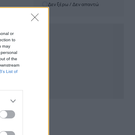
Δεν ξέρω / Δεν απαντώ
06.08.2026 - 12:22
Kavita Patel - PhARMA Innovation
Forum: Ένα στα πέντε καινοτόμα
φάρμακα φτάνει τελικά στην Ελλάδα
sonal or
ection to
06.08.2026 - 11:37
ou may
Μείωση ασφαλιστικών εισφορών
 personal
ύψους 240 εκατ. ευρώ ζητούν οι
έμποροι από την Κυβέρνηση
out of the
 downstream
B’s List of
06.08.2026 - 10:45
Ευρώπη: Μπορεί η κλιματική αλλαγή να
οδηγήσει σε ενεργειακή κρίση;
06.08.2026 - 09:15
Στέλιος Λιανός – INTERAMERICAN /
Αθηναϊκή Γενική Κλινική
06.08.2026 - 08:40
Η γαλλική «ψήφος» στο «καλώδιο» και