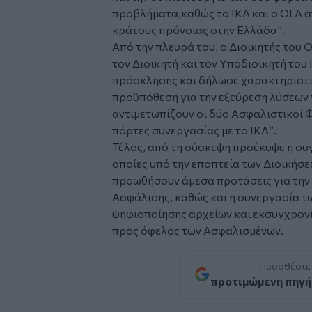
προβλήματα,καθώς το ΙΚΑ και ο ΟΓΑ 
κράτους πρόνοιας στην Ελλάδα”
.
Από την πλευρά του, ο Διοικητής του 
τον Διοικητή και τον Υποδιοικητή του
πρόσκλησης και δήλωσε χαρακτηριστ
προϋπόθεση για την εξεύρεση λύσεων 
αντιμετωπίζουν οι δύο Ασφαλιστικοί Φ
πόρτες συνεργασίας με το ΙΚΑ”
.
Τέλος, από τη σύσκεψη προέκυψε η συ
οποίες υπό την εποπτεία των Διοικήσε
προωθήσουν άμεσα προτάσεις για την 
Ασφάλισης, καθώς και η συνεργασία τ
ψηφιοποίησης αρχείων και εκσυγχρον
προς όφελος των Ασφαλισμένων.
Προσθέστε
προτιμώμενη πηγή