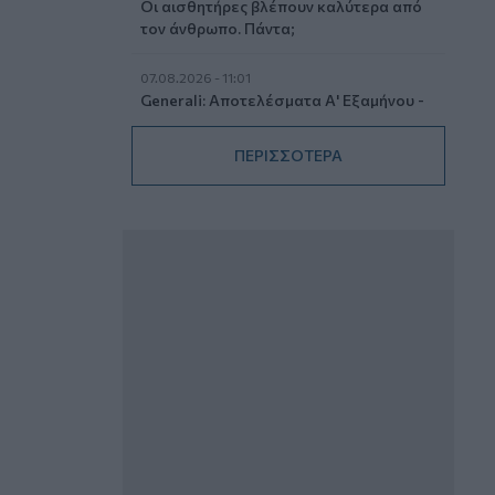
Οι αισθητήρες βλέπουν καλύτερα από
τον άνθρωπο. Πάντα;
07.08.2026 - 11:01
Generali: Αποτελέσματα Α' Εξαμήνου -
Εξαιρετική ανάπτυξη στα Λειτουργικά
και Προσαρμοσμένα Καθαρά
ΠΕΡΙΣΣΟΤΕΡΑ
Αποτελέσματα με συμβολή από όλες
τις επιχειρηματικές δραστηριότητες
07.08.2026 - 10:28
Ομαδικά Ασφαλιστικά προϊόντα
Επαγγελματικής Συνταξιοδότησης: Νέο
πεδίο ανάπτυξης για ασφαλιστικές και
ασφαλιστές
07.08.2026 - 09:23
CrediaBank: Οικονομικά Αποτελέσματα
A’ Εξαμήνου 2026 - Υψηλοί ρυθμοί
ανάπτυξης και νέα ρεκόρ επιδόσεων
07.08.2026 - 08:45