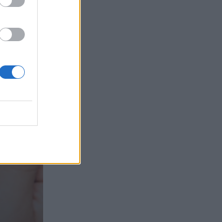
τα συμφέροντα, οι ελληνικές τράπεζες
«πρωταθλήτριες» στα δάνεια, νέο deal
Βαρδινογιάννη- Εξάρχου και ο
διπλασιασμός των κερδών της ΔΕΗ
05.08.2026 - 13:37
Randy Schekman, Νομπελίστας Ιατρικής:
«Σε πέντε χρόνια μπορεί να έχουμε
θεραπεία που αναστέλλει την εξέλιξη
του Πάρκινσον»
05.08.2026 - 12:33
Ε.Ε και παράνομη μετανάστευση:
προτάσεις και δράσεις με παρονομαστή
το κοινό συμφέρον
05.08.2026 - 12:11
Αντώνης Βουκλαρής - «ΕΡΡΙΚΟΣ
ΝΤΥΝΑΝ»
05.08.2026 - 11:30
Η νέα εποχή στην εκπαίδευση των