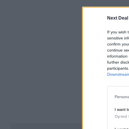
Next Deal
If you wish 
sensitive in
confirm you
continue se
information 
further disc
participants
Downstream 
Persona
I want t
Opted 