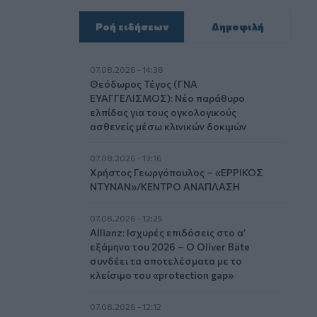
Ροή ειδήσεων
Δημοφιλή
07.08.2026 - 14:38
Θεόδωρος Τέγος (ΓΝΑ
ΕΥΑΓΓΕΛΙΣΜΟΣ): Νέο παράθυρο
ελπίδας για τους ογκολογικούς
ασθενείς μέσω κλινικών δοκιμών
07.08.2026 - 13:16
Χρήστος Γεωργόπουλος – «ΕΡΡΙΚΟΣ
ΝΤΥΝΑΝ»/ΚΕΝΤΡΟ ΑΝΑΠΛΑΣΗ
07.08.2026 - 12:25
Allianz: Ισχυρές επιδόσεις στο α’
εξάμηνο του 2026 – Ο Oliver Bäte
συνδέει τα αποτελέσματα με το
κλείσιμο του «protection gap»
07.08.2026 - 12:12