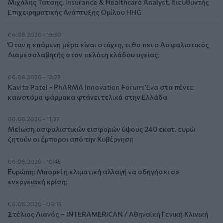
Μιχάλης Τάτσης, Insurance & Healthcare Analyst, διευθυντής
Επιχειρηματικής Ανάπτυξης Ομίλου HHG
06.08.2026 - 13:30
Όταν η επόμενη μέρα είναι στάχτη, τι θα πει ο Ασφαλιστικός
Διαμεσολαβητής στον πελάτη κλάδου υγείας;
06.08.2026 - 12:22
Kavita Patel - PhARMA Innovation Forum: Ένα στα πέντε
καινοτόμα φάρμακα φτάνει τελικά στην Ελλάδα
06.08.2026 - 11:37
Μείωση ασφαλιστικών εισφορών ύψους 240 εκατ. ευρώ
ζητούν οι έμποροι από την Κυβέρνηση
06.08.2026 - 10:45
Ευρώπη: Μπορεί η κλιματική αλλαγή να οδηγήσει σε
ενεργειακή κρίση;
06.08.2026 - 09:15
Στέλιος Λιανός – INTERAMERICAN / Αθηναϊκή Γενική Κλινική