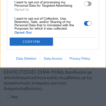
I want to opt-out of processing my
Personal Data for Targeted Advertising.
Opted In
I want to opt-out of Collection, Use,
Retention, Sale, and/or Sharing of my
Personal Data that Is Unrelated with the
Purposes for which it was collected.
Opted Out
CONFIRM
Ψηφοφορία
Data Deletion
Data Access
Privacy Policy
Πιστεύετε ότι τα ασφαλιστικά σωματεία ΠΣΑΣ-
ΕΣΑΠΕ (ΠΣΣΑΣ)-ΣΕΜΑ-ΠΟΑΔ, διεκδικούν με
αποτελεσματικότητα καλές συμβάσεις με τις
ασφαλιστικές εταιρείες για τους
διαμεσολαβούντες;
Επιλογές
Ναι