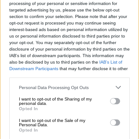
processing of your personal or sensitive information for
05.08.2026 - 08:37
targeted advertising by us, please use the below opt-out
Ιωάννης Μπολέτης – ΩΝΑΣΕΙΟ
section to confirm your selection. Please note that after your
opt-out request is processed you may continue seeing
04.08.2026 - 15:33
interest-based ads based on personal information utilized by
ERGO Hellas: Μέτρα στήριξης για τους πληγέντες
us or personal information disclosed to third parties prior to
ασφαλισμένους της από τις πυρκαγιές
your opt-out. You may separately opt-out of the further
disclosure of your personal information by third parties on the
04.08.2026 - 12:40
IAB’s list of downstream participants. This information may
Τράπεζα Κύπρου: Ενισχυμένες κατά 31% οι ασφαλιστικές
also be disclosed by us to third parties on the
IAB’s List of
υπηρεσίες - Κέρδη €252 εκατ. (+7%) και ROTE 18.8% στο
Downstream Participants
that may further disclose it to other
εξάμηνο
third parties.
Personal Data Processing Opt Outs
ΠΕΡΙΣΣΟΤΕΡΑ
I want to opt-out of the Sharing of my
personal data.
Opted In
I want to opt-out of the Sale of my
Personal Data.
Opted In