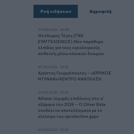
Ροή ειδήσεων
Δημοφιλή
07.08.2026 - 14:38
Θεόδωρος Τέγος (ΓΝΑ
ΕΥΑΓΓΕΛΙΣΜΟΣ): Νέο παράθυρο
ελπίδας για τους ογκολογικούς
ασθενείς μέσω κλινικών δοκιμών
07.08.2026 - 13:16
Χρήστος Γεωργόπουλος – «ΕΡΡΙΚΟΣ
ΝΤΥΝΑΝ»/ΚΕΝΤΡΟ ΑΝΑΠΛΑΣΗ
07.08.2026 - 12:25
Allianz: Ισχυρές επιδόσεις στο α’
εξάμηνο του 2026 – Ο Oliver Bäte
συνδέει τα αποτελέσματα με το
κλείσιμο του «protection gap»
07.08.2026 - 12:12