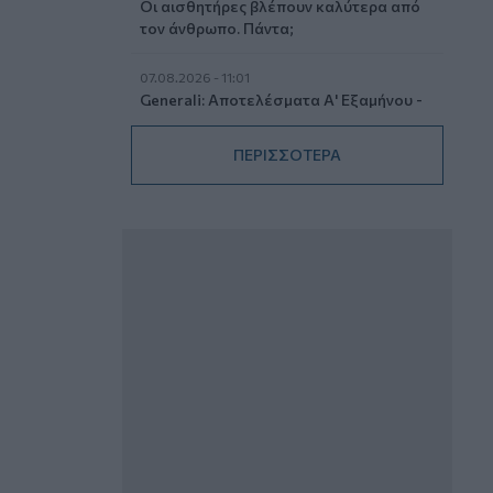
Οι αισθητήρες βλέπουν καλύτερα από
τον άνθρωπο. Πάντα;
07.08.2026 - 11:01
Generali: Αποτελέσματα Α' Εξαμήνου -
Εξαιρετική ανάπτυξη στα Λειτουργικά
και Προσαρμοσμένα Καθαρά
ΠΕΡΙΣΣΟΤΕΡΑ
Αποτελέσματα με συμβολή από όλες
τις επιχειρηματικές δραστηριότητες
07.08.2026 - 10:28
Ομαδικά Ασφαλιστικά προϊόντα
Επαγγελματικής Συνταξιοδότησης: Νέο
πεδίο ανάπτυξης για ασφαλιστικές και
ασφαλιστές
07.08.2026 - 09:23
CrediaBank: Οικονομικά Αποτελέσματα
A’ Εξαμήνου 2026 - Υψηλοί ρυθμοί
ανάπτυξης και νέα ρεκόρ επιδόσεων
07.08.2026 - 08:45