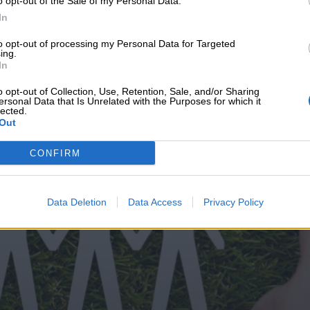
o opt-out of the Sale of my Personal Data.
υνεχής ροή
In
to opt-out of processing my Personal Data for Targeted
ing.
In
o opt-out of Collection, Use, Retention, Sale, and/or Sharing
ersonal Data that Is Unrelated with the Purposes for which it
lected.
Out
CONFIRM
Data Deletion
Data Access
Privacy Policy