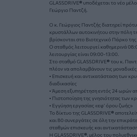
GLASSDRIVE® υποδέχεται το νέο μέλος 
Γεώργιο Παντζή.
Ο κ. Γεώργιος Παντζής διατηρεί πρότ
κρυστάλλων αυτοκινήτου στην πόλη τη
βρίσκονται στο Βιοτεχνικό Πάρκο της
Ο σταθμός λειτουργεί καθημερινά 08:
λειτουργίας είναι 09:00-13:00.
Στο σταθμό GLASSDRIVE® του κ. Παντζ
πλέον να απολαμβάνουν τις μοναδικές
• Επισκευή και αντικατάσταση των κρ
διαδικασίες
• Άμεση εξυπηρέτηση εντός 24 ωρών απ
• Πιστοποίηση της γνησιότητας των 
• Εγγύηση εργασίας «εφ’ όρου ζωής»
Το δίκτυο της GLASSDRIVE® αποτελείτ
και 80 συνεργάτες σε όλη την επικρά
σταθμών επισκευής και αντικατάστασ
Η GLASSDRIVE®, μέλος του πολυεθνικο