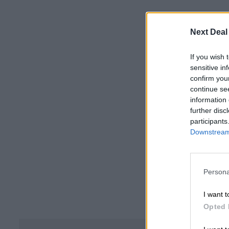
Next Deal
If you wish 
sensitive in
confirm you
continue se
information 
further disc
participants
Downstream 
Persona
I want t
Opted 