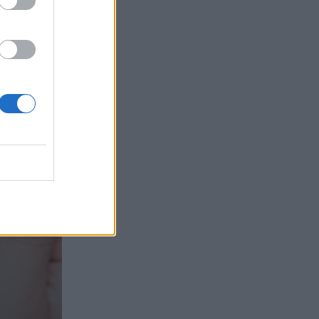
τα συμφέροντα, οι ελληνικές τράπεζες
«πρωταθλήτριες» στα δάνεια, νέο deal
Βαρδινογιάννη- Εξάρχου και ο
διπλασιασμός των κερδών της ΔΕΗ
05.08.2026 - 13:37
Randy Schekman, Νομπελίστας Ιατρικής:
«Σε πέντε χρόνια μπορεί να έχουμε
θεραπεία που αναστέλλει την εξέλιξη
του Πάρκινσον»
05.08.2026 - 12:33
Ε.Ε και παράνομη μετανάστευση:
προτάσεις και δράσεις με παρονομαστή
το κοινό συμφέρον
05.08.2026 - 12:11
Αντώνης Βουκλαρής - «ΕΡΡΙΚΟΣ
ΝΤΥΝΑΝ»
05.08.2026 - 11:30
Η νέα εποχή στην εκπαίδευση των