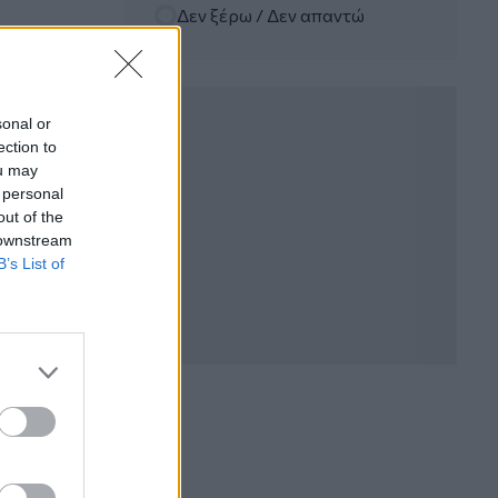
Δεν ξέρω / Δεν απαντώ
06.08.2026 - 12:22
Kavita Patel - PhARMA Innovation
Forum: Ένα στα πέντε καινοτόμα
φάρμακα φτάνει τελικά στην Ελλάδα
sonal or
ection to
06.08.2026 - 11:37
ou may
Μείωση ασφαλιστικών εισφορών
 personal
ύψους 240 εκατ. ευρώ ζητούν οι
έμποροι από την Κυβέρνηση
out of the
 downstream
B’s List of
06.08.2026 - 10:45
Ευρώπη: Μπορεί η κλιματική αλλαγή να
οδηγήσει σε ενεργειακή κρίση;
06.08.2026 - 09:15
Στέλιος Λιανός – INTERAMERICAN /
Αθηναϊκή Γενική Κλινική
06.08.2026 - 08:40
Η γαλλική «ψήφος» στο «καλώδιο» και