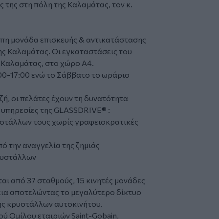
της στη πόλη της Καλαμάτας, τον κ.
υπη μονάδα επισκευής & αντικατάστασης
ς Καλαμάτας. Οι εγκαταστάσεις του
 Καλαμάτας, στο χώρο Α4.
00-17:00 ενώ το Σάββατο το ωράριο
ή, οι πελάτες έχουν τη δυνατότητα
 υπηρεσίες της GLASSDRIVE® :
υστάλλων τους χωρίς γραφειοκρατικές
ό την αναγγελία της ζημιάς
κρυστάλλων
αι από 37 σταθμούς, 15 κινητές μονάδες
τεια αποτελώντας το μεγαλύτερο δίκτυο
ης κρυστάλλων αυτοκινήτου.
ύ Ομίλου εταιριών Saint-Gobain,