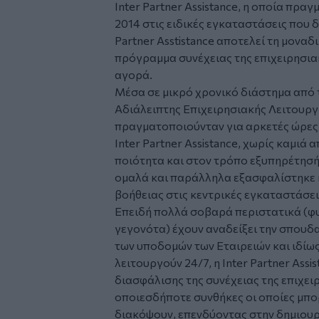
Inter Partner Assistance, η οποία πρα
2014 στις ειδικές εγκαταστάσεις που δ
Partner Asstistance αποτελεί τη μοναδ
πρόγραμμα συνέχειας της επιχειρησιακ
αγορά.
Μέσα σε μικρό χρονικό διάστημα από 
Αδιάλειπτης Επιχειρησιακής Λειτουργ
πραγματοποιούνταν για αρκετές ώρες 
Inter Partner Assistance, χωρίς καμι
ποιότητα και στον τρόπο εξυπηρέτησ
ομαλά και παράλληλα εξασφαλίστηκε 
βοήθειας στις κεντρικές εγκαταστάσεις
Επειδή πολλά σοβαρά περιστατικά (φ
γεγονότα) έχουν αναδείξει την σπουδα
των υποδομών των Εταιρειών και ιδίως
λειτουργούν 24/7, η Inter Partner Ass
διασφάλισης της συνέχειας της επιχει
οποιεσδήποτε συνθήκες οι οποίες μπορ
διακόψουν, επενδύοντας στην δημιου