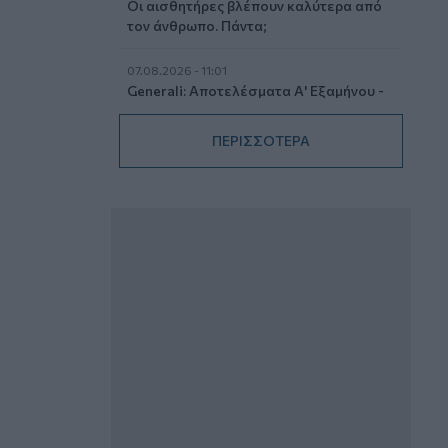
Οι αισθητήρες βλέπουν καλύτερα από
τον άνθρωπο. Πάντα;
07.08.2026 - 11:01
Generali: Αποτελέσματα Α' Εξαμήνου -
Εξαιρετική ανάπτυξη στα Λειτουργικά
και Προσαρμοσμένα Καθαρά
ΠΕΡΙΣΣΟΤΕΡΑ
Αποτελέσματα με συμβολή από όλες
τις επιχειρηματικές δραστηριότητες
07.08.2026 - 10:28
Ομαδικά Ασφαλιστικά προϊόντα
Επαγγελματικής Συνταξιοδότησης: Νέο
πεδίο ανάπτυξης για ασφαλιστικές και
ασφαλιστές
07.08.2026 - 09:23
CrediaBank: Οικονομικά Αποτελέσματα
A’ Εξαμήνου 2026 - Υψηλοί ρυθμοί
ανάπτυξης και νέα ρεκόρ επιδόσεων
07.08.2026 - 08:45