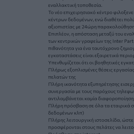
εναλλακτική τοποθεσία.
Το νέο επιχειρησιακό κέντρο φιλοξενε
κέντρων δεδομένων, ενώ διαθέτει πολ
αξιοπιστίας με 24ώρη παρακολούθηση
Επιπλέον, η απόσταση μεταξύ του ενα
των κεντρικών γραφείων της Inter Partn
πιθανότητα για ένα ταυτόχρονο ζημιογ
εγκαταστάσεις είναι εξαιρετικά περιο
Υπενθυμίζεται ότι οι βοηθητικές εγκα
Πλήρως εξοπλισμένες θέσεις εργασίας
πελατών της
Πλήρη ικανότητα εξυπηρέτησης εισερ
συνεργασία με τους παρόχους τηλεφων
αντιλαμβάνεται καμία διαφοροποίηση
Πλήρη πρόσβαση σε όλα τα εταιρικά συ
δεδομένων κλπ)
Πλήρης λειτουργική ιστοσελίδα, ώστε 
προσφέρονται στους πελάτες να λειτο