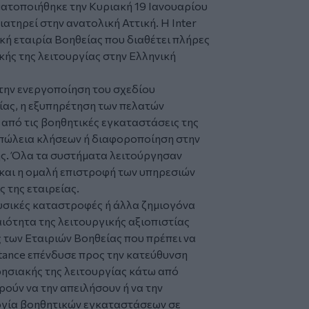
γματοποιήθηκε την Κυριακή 19 Ιανουαρίου
ιατηρεί στην ανατολική Αττική. H Ιnter
ική εταιρία Βοηθείας που διαθέτει πλήρες
ής της λειτουργίας στην Ελληνική
την ενεργοποίηση του σχεδίου
ίας, η εξυπηρέτηση των πελατών
από τις βοηθητικές εγκαταστάσεις της
ά απώλεια κλήσεων ή διαφοροποίηση στην
ής. Όλα τα συστήματα λειτούργησαν
και η ομαλή επιστροφή των υπηρεσιών
 της εταιρείας.
υσικές καταστροφές ή άλλα ζημιογόνα
ιότητα της λειτουργικής αξιοπιστίας
 των Εταιριών Βοηθείας που πρέπει να
istance επένδυσε προς την κατεύθυνση
ρησιακής της λειτουργίας κάτω από
ούν να την απειλήσουν ή να την
ργία βοηθητικών εγκαταστάσεων σε