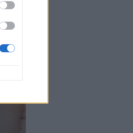
τα συμφέροντα, οι ελληνικές τράπεζες
«πρωταθλήτριες» στα δάνεια, νέο deal
Βαρδινογιάννη- Εξάρχου και ο
διπλασιασμός των κερδών της ΔΕΗ
05.08.2026 - 13:37
Randy Schekman, Νομπελίστας Ιατρικής:
«Σε πέντε χρόνια μπορεί να έχουμε
θεραπεία που αναστέλλει την εξέλιξη
του Πάρκινσον»
05.08.2026 - 12:33
Ε.Ε και παράνομη μετανάστευση:
προτάσεις και δράσεις με παρονομαστή
το κοινό συμφέρον
05.08.2026 - 12:11
Αντώνης Βουκλαρής - «ΕΡΡΙΚΟΣ
ΝΤΥΝΑΝ»
05.08.2026 - 11:30
Η νέα εποχή στην εκπαίδευση των