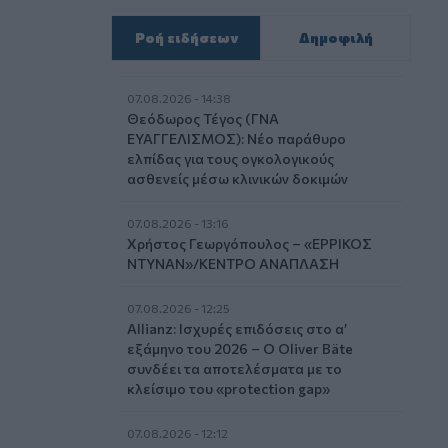
Ροή ειδήσεων
Δημοφιλή
07.08.2026 - 14:38
Θεόδωρος Τέγος (ΓΝΑ
ΕΥΑΓΓΕΛΙΣΜΟΣ): Νέο παράθυρο
ελπίδας για τους ογκολογικούς
ασθενείς μέσω κλινικών δοκιμών
07.08.2026 - 13:16
Χρήστος Γεωργόπουλος – «ΕΡΡΙΚΟΣ
ΝΤΥΝΑΝ»/ΚΕΝΤΡΟ ΑΝΑΠΛΑΣΗ
07.08.2026 - 12:25
Allianz: Ισχυρές επιδόσεις στο α’
εξάμηνο του 2026 – Ο Oliver Bäte
συνδέει τα αποτελέσματα με το
κλείσιμο του «protection gap»
07.08.2026 - 12:12