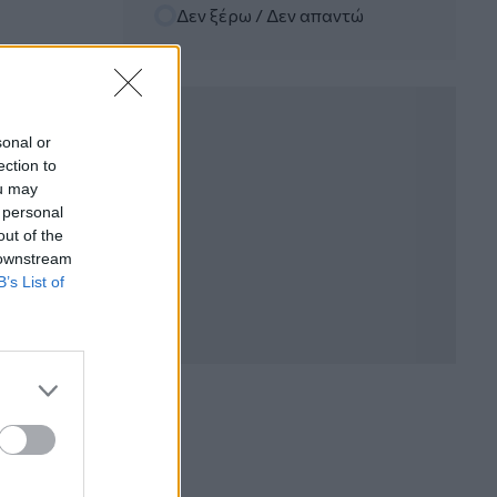
Δεν ξέρω / Δεν απαντώ
06.08.2026 - 12:22
Kavita Patel - PhARMA Innovation
Forum: Ένα στα πέντε καινοτόμα
φάρμακα φτάνει τελικά στην Ελλάδα
sonal or
06.08.2026 - 11:37
ection to
Μείωση ασφαλιστικών εισφορών
ou may
ύψους 240 εκατ. ευρώ ζητούν οι
 personal
έμποροι από την Κυβέρνηση
out of the
 downstream
06.08.2026 - 10:45
B’s List of
Ευρώπη: Μπορεί η κλιματική αλλαγή να
οδηγήσει σε ενεργειακή κρίση;
06.08.2026 - 09:15
Στέλιος Λιανός – INTERAMERICAN /
Αθηναϊκή Γενική Κλινική
06.08.2026 - 08:40
Η γαλλική «ψήφος» στο «καλώδιο» και