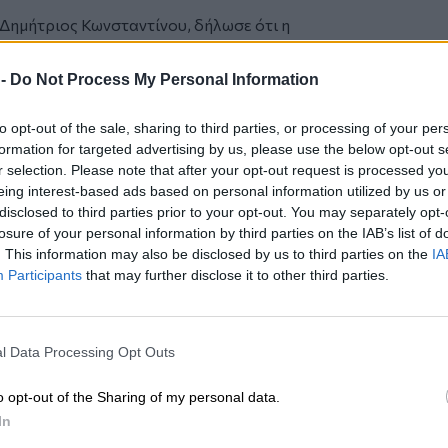
 Δημήτριος Κωνσταντίνου, δήλωσε ότι η
αξίες της αφοσίωσης, προσήλωσης και
με τέτοιου είδους επενδύσεις, ότι
 -
Do Not Process My Personal Information
άνει τις εξελίξεις και καταβάλει
ιστη εξυπηρέτηση των πελατών της,
to opt-out of the sale, sharing to third parties, or processing of your per
ηθείας στην χώρα μας η οποία διαθέτει
formation for targeted advertising by us, please use the below opt-out s
επιχειρησιακής συνέχειας.
r selection. Please note that after your opt-out request is processed y
eing interest-based ads based on personal information utilized by us or
disclosed to third parties prior to your opt-out. You may separately opt-
 το
nextdeal.gr
ως
losure of your personal information by third parties on the IAB’s list of
 ενημέρωσης στο Google
. This information may also be disclosed by us to third parties on the
IA
Participants
that may further disclose it to other third parties.
l Data Processing Opt Outs
o opt-out of the Sharing of my personal data.
In