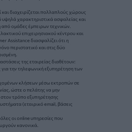
ί και διαχειρίζεται πολλαπλούς χώρους
ύ υψηλά χαρακτηριστικά ασφαλείας και
 από ομάδες έμπειρων τεχνικών.
λλακτικού επιχειρησιακού κέντρου και
er Assistance διασφαλίζει ότι η
όνο περιστατικό και στις δύο
ρισμένη.
ταστάσεις της εταιρείας διαθέτουν:
 για την τηλεφωνική εξυπηρέτηση των
χομένων κλήσεων μέσω εκτροπών σε
ίας, ώστε ο πελάτης να μην
 στον τρόπο εξυπηρέτησης
στήματα (εταιρικό email, βάσεις
όλες οι online υπηρεσίες που
υργούν κανονικά.