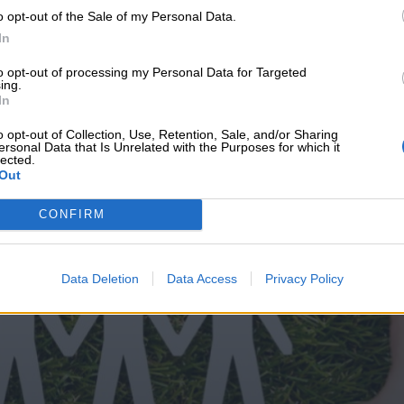
o opt-out of the Sale of my Personal Data.
υνεχής ροή
In
to opt-out of processing my Personal Data for Targeted
ing.
In
o opt-out of Collection, Use, Retention, Sale, and/or Sharing
ersonal Data that Is Unrelated with the Purposes for which it
lected.
Out
CONFIRM
Data Deletion
Data Access
Privacy Policy