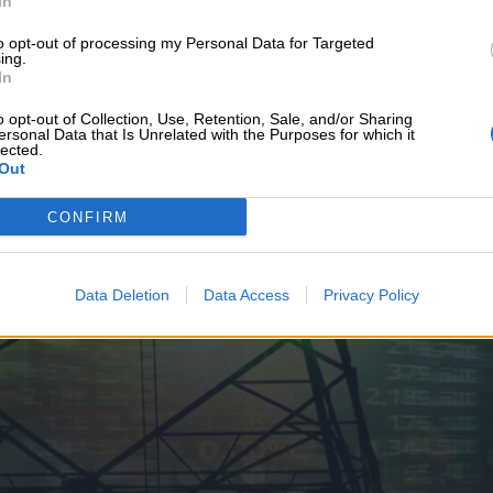
In
υνεχής ροή
to opt-out of processing my Personal Data for Targeted
ing.
In
o opt-out of Collection, Use, Retention, Sale, and/or Sharing
ersonal Data that Is Unrelated with the Purposes for which it
lected.
Out
CONFIRM
Data Deletion
Data Access
Privacy Policy