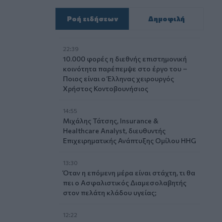
Ροή ειδήσεων
Δημοφιλή
22:39
10.000 φορές η διεθνής επιστημονική
κοινότητα παρέπεμψε στο έργο του –
Ποιος είναι ο Έλληνας χειρουργός
Χρήστος Κοντοβουνήσιος
14:55
Μιχάλης Τάτσης, Insurance &
Healthcare Analyst, διευθυντής
Επιχειρηματικής Ανάπτυξης Ομίλου HHG
13:30
Όταν η επόμενη μέρα είναι στάχτη, τι θα
πει ο Ασφαλιστικός Διαμεσολαβητής
στον πελάτη κλάδου υγείας;
12:22