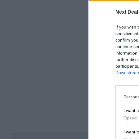
Next Deal
If you wish 
sensitive in
confirm you
continue se
information 
further disc
participants
Downstream 
Persona
I want t
Opted 
I want t