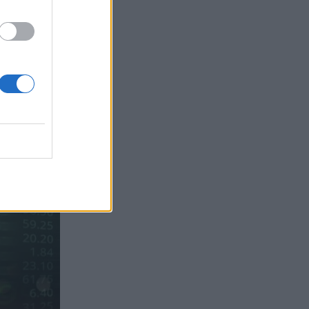
Sachs, η ισχυρή πιστωτική επέκταση
των ελληνικών τραπεζών, το «πάρτι»
στις αγορές, οι «κρυμμένες» αξίες της
ΓΕΚ ΤΕΡΝΑ
05.08.2026 - 08:37
Ιωάννης Μπολέτης – ΩΝΑΣΕΙΟ
04.08.2026 - 15:33
ERGO Hellas: Μέτρα στήριξης για τους
πληγέντες ασφαλισμένους της από τις
πυρκαγιές
04.08.2026 - 12:40
Τράπεζα Κύπρου: Ενισχυμένες κατά
31% οι ασφαλιστικές υπηρεσίες -
Κέρδη €252 εκατ. (+7%) και ROTE
18.8% στο εξάμηνο