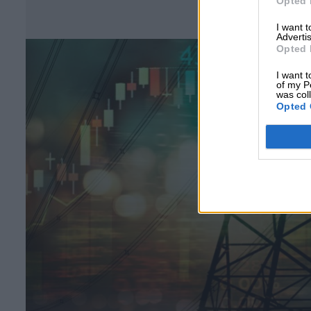
Opted 
Σ
I want 
Advertis
Opted 
I want t
of my P
was col
Opted 