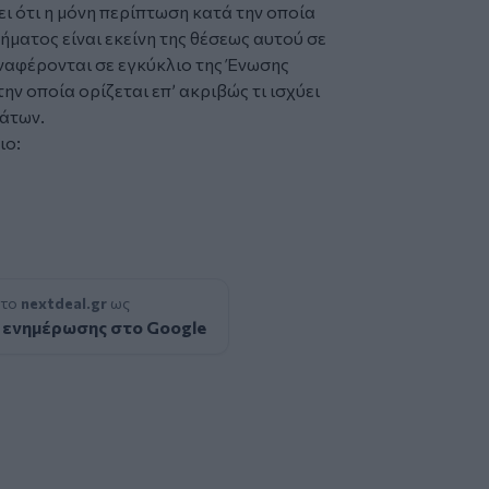
ι ότι η μόνη περίπτωση κατά την οποία
ματος είναι εκείνη της θέσεως αυτού σε
ναφέρονται σε εγκύκλιο της Ένωσης
ν οποία ορίζεται επ’ ακριβώς τι ισχύει
μάτων.
ιο:
 το
nextdeal.gr
ως
 ενημέρωσης στο Google