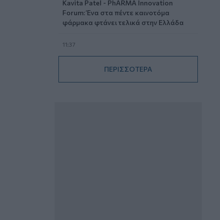
Kavita Patel - PhARMA Innovation
Forum: Ένα στα πέντε καινοτόμα
φάρμακα φτάνει τελικά στην Ελλάδα
11:37
Μείωση ασφαλιστικών εισφορών
ύψους 240 εκατ. ευρώ ζητούν οι
ΠΕΡΙΣΣΟΤΕΡΑ
έμποροι από την Κυβέρνηση
10:45
Ευρώπη: Μπορεί η κλιματική αλλαγή να
οδηγήσει σε ενεργειακή κρίση;
09:15
Στέλιος Λιανός – INTERAMERICAN /
Αθηναϊκή Γενική Κλινική
08:40
Η γαλλική «ψήφος» στο «καλώδιο» και
τα συμφέροντα, οι ελληνικές τράπεζες
«πρωταθλήτριες» στα δάνεια, νέο deal
Βαρδινογιάννη- Εξάρχου και ο