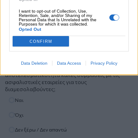
I want to opt-out of Collection, Use,
Retention, Sale, and/or Sharing of my
Personal Data that Is Unrelated with the
Purposes for which it was collected.
Opted Out
CONFIRM
Ψηφοφορία
Πιστεύετε ότι τα ασφαλιστικά σωματεία ΠΣΑΣ-
Data Deletion
Data Access
Privacy Policy
ΕΣΑΠΕ (ΠΣΣΑΣ)-ΣΕΜΑ-ΠΟΑΔ, διεκδικούν με
αποτελεσματικότητα καλές συμβάσεις με τις
ασφαλιστικές εταιρείες για τους
διαμεσολαβούντες;
Επιλογές
Ναι
Όχι
Δεν ξέρω / Δεν απαντώ