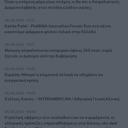
Όταν η επόμενη μέρα είναι στάχτη, τι θα πει ο Ασφαλιστικός
Διαμεσολαβητής στον πελάτη κλάδου υγείας;
06.08.2026 - 12:22
Kavita Patel - PhARMA Innovation Forum: Ένα στα πέντε
καινοτόμα φάρμακα φτάνει τελικά στην Ελλάδα
06.08.2026 - 11:37
Μείωση ασφαλιστικών εισφορών ύψους 240 εκατ. ευρώ
ζητούν οι έμποροι από την Κυβέρνηση
06.08.2026 - 10:45
Ευρώπη: Μπορεί η κλιματική αλλαγή να οδηγήσει σε
ενεργειακή κρίση;
06.08.2026 - 09:15
Στέλιος Λιανός – INTERAMERICAN / Αθηναϊκή Γενική Κλινική
06.08.2026 - 08:40
Η γαλλική «ψήφος» στο «καλώδιο» και τα συμφέροντα, οι
ελληνικές τράπεζες «πρωταθλήτριες» στα δάνεια, νέο deal