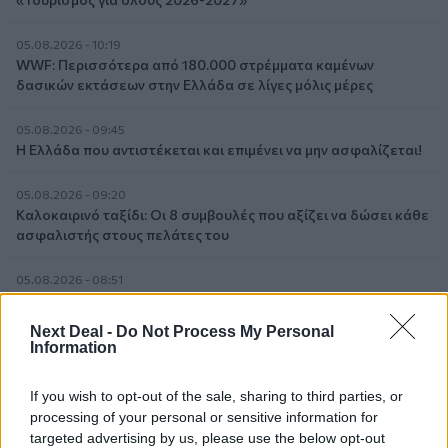
05.08.2026 - 10:19
WWF: Περισσότερα από 180.000 στρέμματα καμένων
δασικών εκτάσεων στην Ελλάδα σε λίγες μόλις μέρες
05.08.2026 - 09:45
Η Ελλάδα που αντιστέκεται και επιμένει να μην ασφαλίζεται!
05.08.2026 - 09:20
Καλοκαιρινό ταξίδι: Οι 8 συμβουλές που αξίζει να δώσει κάθε
ασφαλιστής στους πελάτες του
05.08.2026 - 08:51
Το εκλογικό «καμπανάκι» της Goldman Sachs, η ισχυρή
πιστωτική επέκταση των ελληνικών τραπεζών, το «πάρτι»
Next Deal -
Do Not Process My Personal
στις αγορές, οι «κρυμμένες» αξίες της ΓΕΚ ΤΕΡΝΑ
Information
05.08.2026 - 08:37
If you wish to opt-out of the sale, sharing to third parties, or
Ιωάννης Μπολέτης – ΩΝΑΣΕΙΟ
processing of your personal or sensitive information for
targeted advertising by us, please use the below opt-out