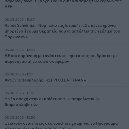
Βαρδινογιάννη- Εξάρχου και ο διπλασιασμός των κερδών της
ΔΕΗ
05.08.2026 - 13:37
Randy Schekman, Νομπελίστας Ιατρικής: «Σε πέντε χρόνια
μπορεί να έχουμε θεραπεία που αναστέλλει την εξέλιξη του
Πάρκινσον»
05.08.2026 - 12:33
Ε.Ε και παράνομη μετανάστευση: προτάσεις και δράσεις με
παρονομαστή το κοινό συμφέρον
05.08.2026 - 12:11
Αντώνης Βουκλαρής - «ΕΡΡΙΚΟΣ ΝΤΥΝΑΝ»
05.08.2026 - 11:30
Η νέα εποχή στην εκπαίδευση των ασφαλιστικών
διαμεσολαβητών
05.08.2026 - 10:50
Ξεκινούν οι αιτήσεις στο vouchers.gov.gr για το Πρόγραμμα
«Τουρισμός για όλους 2026-2027»