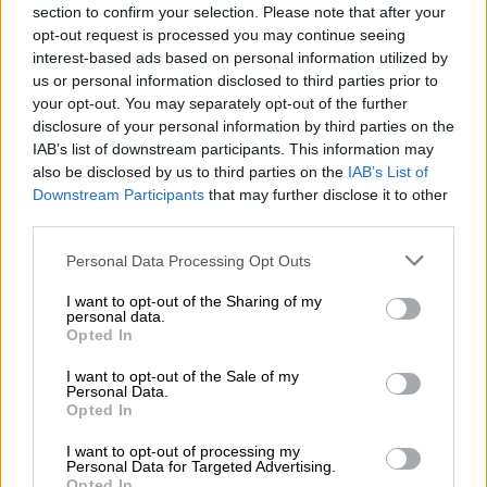
04.08.2026 - 15:33
section to confirm your selection. Please note that after your
ERGO Hellas: Μέτρα στήριξης για τους πληγέντες
opt-out request is processed you may continue seeing
ασφαλισμένους της από τις πυρκαγιές
interest-based ads based on personal information utilized by
us or personal information disclosed to third parties prior to
04.08.2026 - 12:40
your opt-out. You may separately opt-out of the further
Τράπεζα Κύπρου: Ενισχυμένες κατά 31% οι ασφαλιστικές
disclosure of your personal information by third parties on the
υπηρεσίες - Κέρδη €252 εκατ. (+7%) και ROTE 18.8% στο
IAB’s list of downstream participants. This information may
εξάμηνο
also be disclosed by us to third parties on the
IAB’s List of
Downstream Participants
that may further disclose it to other
third parties.
ΠΕΡΙΣΣΟΤΕΡΑ
Personal Data Processing Opt Outs
I want to opt-out of the Sharing of my
personal data.
Opted In
I want to opt-out of the Sale of my
Personal Data.
Opted In
I want to opt-out of processing my
Personal Data for Targeted Advertising.
Opted In