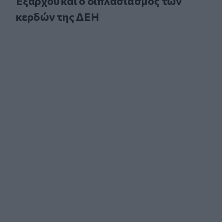
Εξάρχου και ο διπλασιασμός των
κερδών της ΔΕΗ