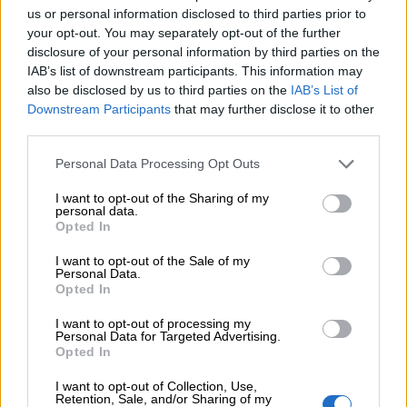
us or personal information disclosed to third parties prior to
06.08.2026 - 14:55
your opt-out. You may separately opt-out of the further
Μιχάλης Τάτσης, Insurance & Healthcare Analyst, διευθυντής
disclosure of your personal information by third parties on the
Επιχειρηματικής Ανάπτυξης Ομίλου HHG
IAB’s list of downstream participants. This information may
also be disclosed by us to third parties on the
IAB’s List of
06.08.2026 - 13:30
Downstream Participants
that may further disclose it to other
Όταν η επόμενη μέρα είναι στάχτη, τι θα πει ο Ασφαλιστικός
third parties.
Διαμεσολαβητής στον πελάτη κλάδου υγείας;
Personal Data Processing Opt Outs
06.08.2026 - 12:22
I want to opt-out of the Sharing of my
Kavita Patel - PhARMA Innovation Forum: Ένα στα πέντε
personal data.
καινοτόμα φάρμακα φτάνει τελικά στην Ελλάδα
Opted In
06.08.2026 - 11:37
I want to opt-out of the Sale of my
Personal Data.
Μείωση ασφαλιστικών εισφορών ύψους 240 εκατ. ευρώ
Opted In
ζητούν οι έμποροι από την Κυβέρνηση
I want to opt-out of processing my
06.08.2026 - 10:45
Personal Data for Targeted Advertising.
Opted In
Ευρώπη: Μπορεί η κλιματική αλλαγή να οδηγήσει σε
ενεργειακή κρίση;
I want to opt-out of Collection, Use,
Retention, Sale, and/or Sharing of my