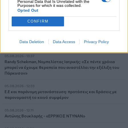
Personal Data that Is Unrelated with the
06.08.2026 - 09:15
Purposes for which it was collected.
Στέλιος Λιανός – INTERAMERICAN / Αθηναϊκή Γενική Κλινική
Opted Out
06.08.2026 - 08:40
CONFIRM
Η γαλλική «ψήφος» στο «καλώδιο» και τα συμφέροντα, οι
ελληνικές τράπεζες «πρωταθλήτριες» στα δάνεια, νέο deal
Βαρδινογιάννη- Εξάρχου και ο διπλασιασμός των κερδών της
Data Deletion
Data Access
Privacy Policy
ΔΕΗ
05.08.2026 - 13:37
Randy Schekman, Νομπελίστας Ιατρικής: «Σε πέντε χρόνια
μπορεί να έχουμε θεραπεία που αναστέλλει την εξέλιξη του
Πάρκινσον»
05.08.2026 - 12:33
Ε.Ε και παράνομη μετανάστευση: προτάσεις και δράσεις με
παρονομαστή το κοινό συμφέρον
05.08.2026 - 12:11
Αντώνης Βουκλαρής - «ΕΡΡΙΚΟΣ ΝΤΥΝΑΝ»