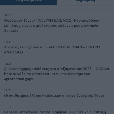
14:38
Θεόδωρος Τέγος (ΓΝΑ ΕΥΑΓΓΕΛΙΣΜΟΣ): Νέο παράθυρο
ελπίδας για τους ογκολογικούς ασθενείς μέσω κλινικών
δοκιμών
13:16
Χρήστος Γεωργόπουλος – «ΕΡΡΙΚΟΣ ΝΤΥΝΑΝ»/ΚΕΝΤΡΟ
ΑΝΑΠΛΑΣΗ
12:25
Allianz: Ισχυρές επιδόσεις στο α’ εξάμηνο του 2026 – Ο Oliver
Bäte συνδέει τα αποτελέσματα με το κλείσιμο του
«protection gap»
12:12
Οι αισθητήρες βλέπουν καλύτερα από τον άνθρωπο. Πάντα;
11:01
Generali: Αποτελέσματα Α' Εξαμήνου - Εξαιρετική ανάπτυξη