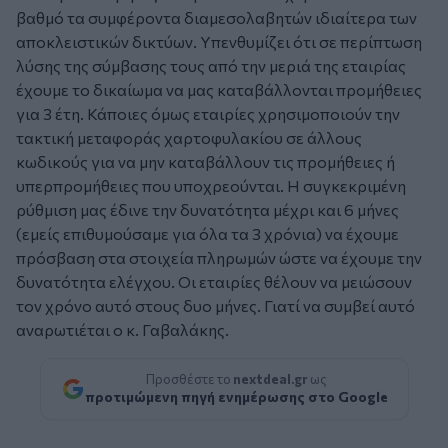
βαθμό τα συμφέροντα διαμεσολαβητών ιδιαίτερα των
αποκλειστικών δικτύων. Υπενθυμίζει ότι σε περίπτωση
λύσης της σύμβασης τους από την μεριά της εταιρίας
έχουμε το δικαίωμα να μας καταβάλλονται προμήθειες
για 3 έτη. Κάποιες όμως εταιρίες χρησιμοποιούν την
τακτική μεταφοράς χαρτοφυλακίου σε άλλους
κωδικούς για να μην καταβάλλουν τις προμήθειες ή
υπερπρομήθειες που υποχρεούνται. Η συγκεκριμένη
ρύθμιση μας έδινε την δυνατότητα μέχρι και 6 μήνες
(εμείς επιθυμούσαμε για όλα τα 3 χρόνια) να έχουμε
πρόσβαση στα στοιχεία πληρωμών ώστε να έχουμε την
δυνατότητα ελέγχου. Οι εταιρίες θέλουν να μειώσουν
τον χρόνο αυτό στους δυο μήνες. Γιατί να συμβεί αυτό
αναρωτιέται ο κ. Γαβαλάκης.
Προσθέστε το
nextdeal.gr
ως
προτιμώμενη πηγή ενημέρωσης στο Google