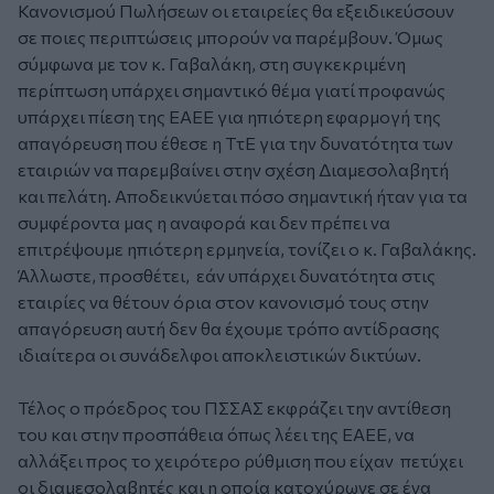
Κανονισμού Πωλήσεων οι εταιρείες θα εξειδικεύσουν
σε ποιες περιπτώσεις μπορούν να παρέμβουν. Όμως
σύμφωνα με τον κ. Γαβαλάκη, στη συγκεκριμένη
περίπτωση υπάρχει σημαντικό θέμα γιατί προφανώς
υπάρχει πίεση της ΕΑΕΕ για ηπιότερη εφαρμογή της
απαγόρευση που έθεσε η ΤτΕ για την δυνατότητα των
εταιριών να παρεμβαίνει στην σχέση Διαμεσολαβητή
και πελάτη. Αποδεικνύεται πόσο σημαντική ήταν για τα
συμφέροντα μας η αναφορά και δεν πρέπει να
επιτρέψουμε ηπιότερη ερμηνεία, τονίζει ο κ. Γαβαλάκης.
Άλλωστε, προσθέτει, εάν υπάρχει δυνατότητα στις
εταιρίες να θέτουν όρια στον κανονισμό τους στην
απαγόρευση αυτή δεν θα έχουμε τρόπο αντίδρασης
ιδιαίτερα οι συνάδελφοι αποκλειστικών δικτύων.
Τέλος ο πρόεδρος του ΠΣΣΑΣ εκφράζει την αντίθεση
του και στην προσπάθεια όπως λέει της ΕΑΕΕ, να
αλλάξει προς το χειρότερο ρύθμιση που είχαν πετύχει
οι διαμεσολαβητές και η οποία κατοχύρωνε σε ένα