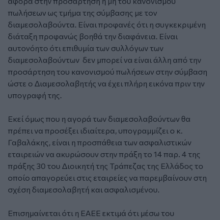
αφορά στην προσάρτηση η μη του κανονισμού
πωλήσεων ως τμήμα της σύμβασης με τον
διαμεσολαβούντα. Είναι προφανές ότι η συγκεκριμένη
διάταξη προφανώς βοηθά την διαφάνεια. Είναι
αυτονόητο ότι επιθυμία των συλλόγων των
διαμεσολαβούντων δεν μπορεί να είναι άλλη από την
προσάρτηση του κανονισμού πωλήσεων στην σύμβαση
ώστε ο Διαμεσολαβητής να έχει πλήρη εικόνα πριν την
υπογραφή της.
Εκεί όμως που η αγορά των διαμεσολαβούντων θα
πρέπει να προσέξει ιδιαίτερα, υπογραμμίζει ο κ.
Γαβαλάκης, είναι η προσπάθεια των ασφαλιστικών
εταιρειών να ακυρώσουν στην πράξη το 14 παρ. 4 της
πράξης 30 του Διοικητή της Τράπεζας της Ελλάδος το
οποίο απαγορεύει στις εταιρείες να παρεμβαίνουν στη
σχέση διαμεσολαβητή και ασφαλισμένου.
Επισημαίνεται ότι η ΕΑΕΕ εκτιμά ότι μέσω του