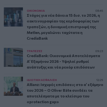
ΟΙΚΟΝΟΜΙΑ
08:45
Στόχος για νέα δάνεια 15 δισ. το 2026, η
«ακτινογραφία» της κερδοφορίας των
τραπεζών, η δυναμική επιστροφή της
Metlen, μεγαλώνει ταχύτατα η
CrediaBank
ΤΡAΠΕΖΕΣ
09:23
CrediaBank: Οικονομικά Αποτελέσματα
A’ Εξαμήνου 2026 - Υψηλοί ρυθμοί
ανάπτυξης και νέα ρεκόρ επιδόσεων
ΙΔΙΩΤΙΚΗ ΑΣΦAΛΙΣΗ
12:25
Allianz: Ισχυρές επιδόσεις στο α’ εξάμηνο
του 2026 – Ο Oliver Bäte συνδέει τα
αποτελέσματα με το κλείσιμο του
«protection gap»