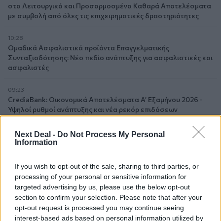
στα Λειτουργικά και Προσαρμοσμένα Καθαρά Αποτελέσματα
με συμβολή από όλες τις επιχειρηματικές δραστηριότητες
10:28
Ομαδικά Ασφαλιστικά προϊόντα Επαγγελματικής
Συνταξιοδότησης: Νέο πεδίο ανάπτυξης για ασφαλιστικές και
ασφαλιστές
09:23
CrediaBank: Οικονομικά Αποτελέσματα A’ Εξαμήνου 2026 -
Υψηλοί ρυθμοί ανάπτυξης και νέα ρεκόρ επιδόσεων
08:45
Next Deal -
Do Not Process My Personal
Στόχος για νέα δάνεια 15 δισ. το 2026, η «ακτινογραφία» της
Information
κερδοφορίας των τραπεζών, η δυναμική επιστροφή της
Metlen, μεγαλώνει ταχύτατα η CrediaBank
If you wish to opt-out of the sale, sharing to third parties, or
processing of your personal or sensitive information for
06.08.2026 - 22:39
targeted advertising by us, please use the below opt-out
10.000 φορές η διεθνής επιστημονική κοινότητα παρέπεμψε
section to confirm your selection. Please note that after your
στο έργο του – Ποιος είναι ο Έλληνας χειρουργός Χρήστος
opt-out request is processed you may continue seeing
Κοντοβουνήσιος
interest-based ads based on personal information utilized by