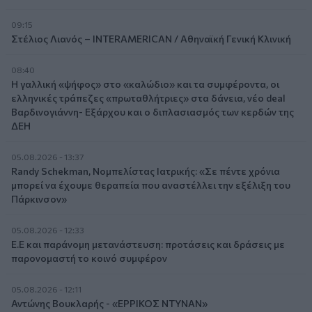
09:15
Στέλιος Λιανός – INTERAMERICAN / Αθηναϊκή Γενική Κλινική
08:40
Η γαλλική «ψήφος» στο «καλώδιο» και τα συμφέροντα, οι
ελληνικές τράπεζες «πρωταθλήτριες» στα δάνεια, νέο deal
Βαρδινογιάννη- Εξάρχου και ο διπλασιασμός των κερδών της
ΔΕΗ
05.08.2026 - 13:37
Randy Schekman, Νομπελίστας Ιατρικής: «Σε πέντε χρόνια
μπορεί να έχουμε θεραπεία που αναστέλλει την εξέλιξη του
Πάρκινσον»
05.08.2026 - 12:33
Ε.Ε και παράνομη μετανάστευση: προτάσεις και δράσεις με
παρονομαστή το κοινό συμφέρον
05.08.2026 - 12:11
Αντώνης Βουκλαρής - «ΕΡΡΙΚΟΣ ΝΤΥΝΑΝ»