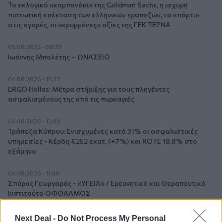
Το εκλογικό «καμπανάκι» της Goldman Sachs, η ισχυρή
πιστωτική επέκταση των ελληνικών τραπεζών, το «πάρτι»
στις αγορές, οι «κρυμμένες» αξίες της ΓΕΚ ΤΕΡΝΑ
05.08.2026 - 08:37
Ιωάννης Μπολέτης – ΩΝΑΣΕΙΟ
04.08.2026 - 15:33
ERGO Hellas: Μέτρα στήριξης για τους πληγέντες
ασφαλισμένους της από τις πυρκαγιές
04.08.2026 - 12:40
Τράπεζα Κύπρου: Ενισχυμένες κατά 31% οι ασφαλιστικές
υπηρεσίες - Κέρδη €252 εκατ. (+7%) και ROTE 18.8% στο
εξάμηνο
04.08.2026 - 11:49
Σπύρος Γεωργαράς - «ΥΓΕΙΑ» / Ερευνητικό και Θεραπευτικό
Ινστιτούτο ΟΦΘΑΛΜΟΣ
04.08.2026 - 11:46
Next Deal -
Do Not Process My Personal