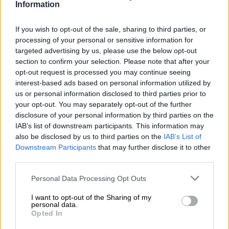
10 βασικές συμβουλές για προστασία μετά από πυρκαγιά
Information
04.08.2026 - 11:26
If you wish to opt-out of the sale, sharing to third parties, or
Γιάννης Καντώρος – Όμιλος INTERAMERICAN
processing of your personal or sensitive information for
targeted advertising by us, please use the below opt-out
04.08.2026 - 10:14
section to confirm your selection. Please note that after your
Allianz-Εθνική: Το νέο τραπεζοασφαλιστικό δίδυμο και η
opt-out request is processed you may continue seeing
εμπειρία της Τουρκίας
interest-based ads based on personal information utilized by
us or personal information disclosed to third parties prior to
04.08.2026 - 10:07
your opt-out. You may separately opt-out of the further
Δημόσια ευχαριστήρια επιστολή Γ. Περιστέρη προς Δρ.
disclosure of your personal information by third parties on the
Γεώργιο Αποστολόπουλο, Ιδρυτή και Πρόεδρο Ομίλου
IAB’s list of downstream participants. This information may
ΙΑΤΡΙΚΟ ΑΘΗΝΩΝ
also be disclosed by us to third parties on the
IAB’s List of
Downstream Participants
that may further disclose it to other
04.08.2026 - 09:19
third parties.
Ελληνική Ένωση Τραπεζών: Μέτρα στήριξης για τις
οικογένειες των θυμάτων και τους πυρόπληκτους
Personal Data Processing Opt Outs
I want to opt-out of the Sharing of my
personal data.
ΠΕΡΙΣΣΟΤΕΡΑ
Opted In