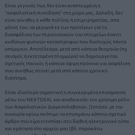
Είναι γεγονός πως δεν είναι αναπτυγμένη η
“ασφαλιστική συνείδηση” στη χώρα μας. Δηλαδή, δεν
είναι σύνηθες ο κάθε πολίτης ή επιχειρηματίας, από
μόνος του, να μεριμνά εκ των προτέρων για τη
διασφάλιση των περιουσιακών του στοιχείων έναντι
κινδύνων φυσικών καταστροφών που δυστυχώς πάντα
υπάρχουν. Αποτέλεσμα, μετά από κάποια θεομηνία (πχ
σεισμός ή εκτεταμένη πλημμύρα) να δημιουργείται
σχετικός πανικός ή κάποια όψιμη πρόνοια για ασφάλιση
που συνήθως ατονεί μετά από κάποιο χρονικό
διάστημα.
Είναι ιδιαίτερα σημαντική η συγκεκριμένη επισήμανση
μέσω του NEXTDEAL και αναδεικνύει τον χρήσιμο ρόλο
των Ασφαλιστικών Διαμεσολαβητών. Ωστόσο, με την
ευκαιρία κρίνω σκόπιμο να επισημάνω κάποιο σχετικό
άρθρο που είχα εντοπίσει στο διεθνή ηλεκτρονικό τύπο
και κράτησα στο αρχείο μου (βλ. παρακάτω