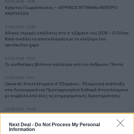
07.08.2026 - 13:16
Χρήστος Γεωργόπουλος – «ΕΡΡΙΚΟΣ ΝΤΥΝΑΝ»/ΚΕΝΤΡΟ
ΑΝΑΠΛΑΣΗ
07.08.2026 - 12:25
Allianz: Ισχυρές επιδόσεις στο α’ εξάμηνο του 2026 – Ο Oliver
Bäte συνδέει τα αποτελέσματα με το κλείσιμο του
«protection gap»
07.08.2026 - 12:12
Οι αισθητήρες βλέπουν καλύτερα από τον άνθρωπο. Πάντα;
07.08.2026 - 11:01
Generali: Αποτελέσματα Α' Εξαμήνου - Εξαιρετική ανάπτυξη
στα Λειτουργικά και Προσαρμοσμένα Καθαρά Αποτελέσματα
με συμβολή από όλες τις επιχειρηματικές δραστηριότητες
07.08.2026 - 10:28
Ομαδικά Ασφαλιστικά προϊόντα Επαγγελματικής
Συνταξιοδότησης: Νέο πεδίο ανάπτυξης για ασφαλιστικές και
Next Deal -
Do Not Process My Personal
ασφαλιστές
Information