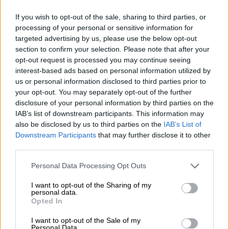
07.08.2026 - 09:23
If you wish to opt-out of the sale, sharing to third parties, or
CrediaBank: Οικονομικά Αποτελέσματα A’ Εξαμήνου 2026 -
processing of your personal or sensitive information for
Υψηλοί ρυθμοί ανάπτυξης και νέα ρεκόρ επιδόσεων
targeted advertising by us, please use the below opt-out
section to confirm your selection. Please note that after your
07.08.2026 - 08:45
opt-out request is processed you may continue seeing
Στόχος για νέα δάνεια 15 δισ. το 2026, η «ακτινογραφία» της
interest-based ads based on personal information utilized by
κερδοφορίας των τραπεζών, η δυναμική επιστροφή της
us or personal information disclosed to third parties prior to
Metlen, μεγαλώνει ταχύτατα η CrediaBank
your opt-out. You may separately opt-out of the further
disclosure of your personal information by third parties on the
06.08.2026 - 22:39
IAB’s list of downstream participants. This information may
10.000 φορές η διεθνής επιστημονική κοινότητα παρέπεμψε
also be disclosed by us to third parties on the
IAB’s List of
στο έργο του – Ποιος είναι ο Έλληνας χειρουργός Χρήστος
Downstream Participants
that may further disclose it to other
Κοντοβουνήσιος
third parties.
06.08.2026 - 14:55
Personal Data Processing Opt Outs
Μιχάλης Τάτσης, Insurance & Healthcare Analyst, διευθυντής
Επιχειρηματικής Ανάπτυξης Ομίλου HHG
I want to opt-out of the Sharing of my
personal data.
Opted In
06.08.2026 - 13:30
Όταν η επόμενη μέρα είναι στάχτη, τι θα πει ο Ασφαλιστικός
I want to opt-out of the Sale of my
Διαμεσολαβητής στον πελάτη κλάδου υγείας;
Personal Data.