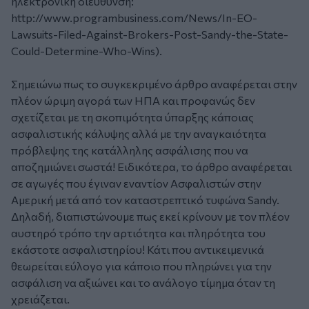
ηλεκτρονική διεύθυνση:
http://www.programbusiness.com/News/In-EO-
Lawsuits-Filed-Against-Brokers-Post-Sandy-the-State-
Could-Determine-Who-Wins
).
Σημειώνω πως το συγκεκριμένο άρθρο αναφέρεται στην
πλέον ώριμη αγορά των ΗΠΑ και προφανώς δεν
σχετίζεται με τη σκοπιμότητα ύπαρξης κάποιας
ασφαλιστικής κάλυψης αλλά με την αναγκαιότητα
πρόβλεψης της κατάλληλης ασφάλισης που να
αποζημιώνει σωστά! Ειδικότερα, το άρθρο αναφέρεται
σε αγωγές που έγιναν εναντίον Ασφαλιστών στην
Αμερική μετά από τον καταστρεπτικό τυφώνα Sandy.
Δηλαδή, διαπιστώνουμε πως εκεί κρίνουν με τον πλέον
αυστηρό τρόπο την αρτιότητα και πληρότητα του
εκάστοτε ασφαλιστηρίου! Κάτι που αντικειμενικά
θεωρείται εύλογο για κάποιο που πληρώνει για την
ασφάλιση να αξιώνει και το ανάλογο τίμημα όταν τη
χρειάζεται.