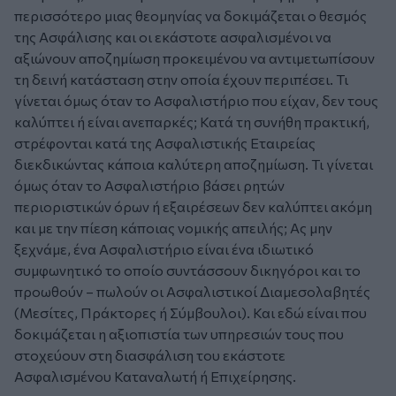
περισσότερο μιας θεομηνίας να δοκιμάζεται ο θεσμός
της Ασφάλισης και οι εκάστοτε ασφαλισμένοι να
αξιώνουν αποζημίωση προκειμένου να αντιμετωπίσουν
τη δεινή κατάσταση στην οποία έχουν περιπέσει. Τι
γίνεται όμως όταν το Ασφαλιστήριο που είχαν, δεν τους
καλύπτει ή είναι ανεπαρκές; Κατά τη συνήθη πρακτική,
στρέφονται κατά της Ασφαλιστικής Εταιρείας
διεκδικώντας κάποια καλύτερη αποζημίωση. Τι γίνεται
όμως όταν το Ασφαλιστήριο βάσει ρητών
περιοριστικών όρων ή εξαιρέσεων δεν καλύπτει ακόμη
και με την πίεση κάποιας νομικής απειλής; Ας μην
ξεχνάμε, ένα Ασφαλιστήριο είναι ένα ιδιωτικό
συμφωνητικό το οποίο συντάσσουν δικηγόροι και το
προωθούν – πωλούν οι Ασφαλιστικοί Διαμεσολαβητές
(Μεσίτες, Πράκτορες ή Σύμβουλοι). Και εδώ είναι που
δοκιμάζεται η αξιοπιστία των υπηρεσιών τους που
στοχεύουν στη διασφάλιση του εκάστοτε
Ασφαλισμένου Καταναλωτή ή Επιχείρησης.