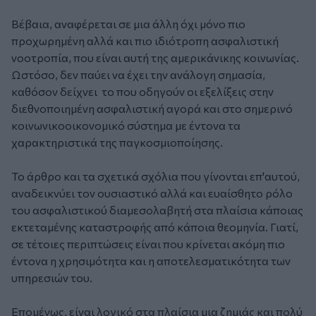
Βέβαια, αναφέρεται σε μια άλλη όχι μόνο πιο
προχωρημένη αλλά και πιο ιδιότροπη ασφαλιστική
νοοτροπία, που είναι αυτή της αμερικάνικης κοινωνίας.
Ωστόσο, δεν παύει να έχει την ανάλογη σημασία,
καθόσον δείχνει το που οδηγούν οι εξελίξεις στην
διεθνοποιημένη ασφαλιστική αγορά και στο σημερινό
κοινωνικοοικονομικό σύστημα με έντονα τα
χαρακτηριστικά της παγκοσμιοποίησης.
Το άρθρο και τα σχετικά σχόλια που γίνονται επ'αυτού,
αναδεικνύει τον ουσιαστικό αλλά και ευαίσθητο ρόλο
του ασφαλιστικού διαμεσολαβητή στα πλαίσια κάποιας
εκτεταμένης καταστροφής από κάποια θεομηνία. Γιατί,
σε τέτοιες περιπτώσεις είναι που κρίνεται ακόμη πιο
έντονα η χρησιμότητα και η αποτελεσματικότητα των
υπηρεσιών του.
Επομένως, είναι λογικό στα πλαίσια μια ζημιάς και πολύ