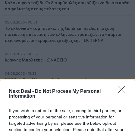
Καλοκαιρινό ταξίδι: Οι 8 συμβουλές που αξίζει να δώσει κάθε
ασφαλιστής στους πελάτες του
05.08.2026 - 08:51
Το εκλογικό «καμπανάκι» της Goldman Sachs, η ισχυρή
πιστωτική επέκταση των ελληνικών τραπεζών, το «πάρτι»
στις αγορές, οι «κρυμμένες» αξίες της ΓΕΚ ΤΕΡΝΑ
05.08.2026 - 08:37
Ιωάννης Μπολέτης – ΩΝΑΣΕΙΟ
04.08.2026 - 15:33
ERGO Hellas: Μέτρα στήριξης για τους πληγέντες
ασφαλισμένους της από τις πυρκαγιές
Next Deal -
Do Not Process My Personal
Information
04.08.2026 - 12:40
Τράπεζα Κύπρου: Ενισχυμένες κατά 31% οι ασφαλιστικές
If you wish to opt-out of the sale, sharing to third parties, or
υπηρεσίες - Κέρδη €252 εκατ. (+7%) και ROTE 18.8% στο
processing of your personal or sensitive information for
εξάμηνο
targeted advertising by us, please use the below opt-out
section to confirm your selection. Please note that after your
04.08.2026 - 11:49