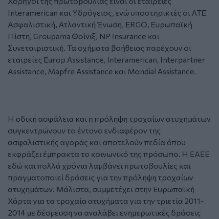
Χορηγοί της πρωτοβουλίας είναι οι εταιρείες
Interamerican και Υδρόγειος, ενώ υποστηρικτές οι ΑΤΕ
Ασφαλιστική, Ατλαντική Ένωση, ERGO, Ευρωπαϊκή
Πίστη, Groupama Φοίνιξ, NP Insurance και
Συνεταιριστική. Τα οχήματα βοήθειας παρέχουν οι
εταιρείες Europ Assistance, Interamerican, Interpartner
Assistance, Mapfre Assistance και Mondial Assistance.
Η οδική ασφάλεια και η πρόληψη τροχαίων ατυχημάτων
συγκεντρώνουν το έντονο ενδιαφέρον της
ασφαλιστικής αγοράς και αποτελούν πεδία όπου
εκφράζει έμπρακτα το κοινωνικό της πρόσωπο. Η ΕΑΕΕ
εδώ και πολλά χρόνια λαμβάνει πρωτοβουλίες και
πραγματοποιεί δράσεις για την πρόληψη τροχαίων
ατυχημάτων. Μάλιστα, συμμετέχει στην Ευρωπαϊκή
Χάρτα για τα τροχαία ατυχήματα για την τριετία 2011-
2014 με δέσμευση να αναλάβει ενημερωτικές δράσεις