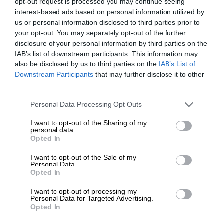
opt-out request is processed you may continue seeing
Σπύρος Γεωργαράς - «ΥΓΕΙΑ» / Ερευνητικό και Θεραπευτικό
interest-based ads based on personal information utilized by
Ινστιτούτο ΟΦΘΑΛΜΟΣ
us or personal information disclosed to third parties prior to
your opt-out. You may separately opt-out of the further
04.08.2026 - 11:46
disclosure of your personal information by third parties on the
10 βασικές συμβουλές για προστασία μετά από πυρκαγιά
IAB’s list of downstream participants. This information may
also be disclosed by us to third parties on the
IAB’s List of
04.08.2026 - 11:26
Downstream Participants
that may further disclose it to other
Γιάννης Καντώρος – Όμιλος INTERAMERICAN
third parties.
04.08.2026 - 10:14
Personal Data Processing Opt Outs
Allianz-Εθνική: Το νέο τραπεζοασφαλιστικό δίδυμο και η
εμπειρία της Τουρκίας
I want to opt-out of the Sharing of my
personal data.
Opted In
04.08.2026 - 10:07
Δημόσια ευχαριστήρια επιστολή Γ. Περιστέρη προς Δρ.
I want to opt-out of the Sale of my
Γεώργιο Αποστολόπουλο, Ιδρυτή και Πρόεδρο Ομίλου
Personal Data.
ΙΑΤΡΙΚΟ ΑΘΗΝΩΝ
Opted In
I want to opt-out of processing my
04.08.2026 - 09:19
Personal Data for Targeted Advertising.
Ελληνική Ένωση Τραπεζών: Μέτρα στήριξης για τις
Opted In
οικογένειες των θυμάτων και τους πυρόπληκτους