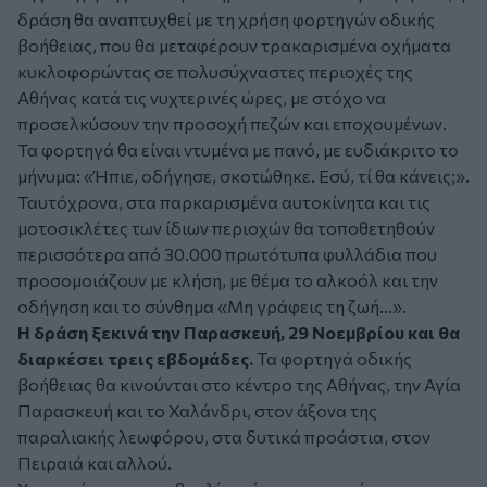
δράση θα αναπτυχθεί με τη χρήση φορτηγών οδικής
βοήθειας, που θα μεταφέρουν τρακαρισμένα οχήματα
κυκλοφορώντας σε πολυσύχναστες περιοχές της
Αθήνας κατά τις νυχτερινές ώρες, με στόχο να
προσελκύσουν την προσοχή πεζών και εποχουμένων.
Τα φορτηγά θα είναι ντυμένα με πανό, με ευδιάκριτο το
μήνυμα: «Ήπιε, οδήγησε, σκοτώθηκε. Εσύ, τί θα κάνεις;».
Ταυτόχρονα, στα παρκαρισμένα αυτοκίνητα και τις
μοτοσικλέτες των ίδιων περιοχών θα τοποθετηθούν
περισσότερα από 30.000 πρωτότυπα φυλλάδια που
προσομοιάζουν με κλήση, με θέμα το αλκοόλ και την
οδήγηση και το σύνθημα «Μη γράφεις τη ζωή…».
Η δράση ξεκινά την Παρασκευή, 29 Νοεμβρίου και θα
διαρκέσει τρεις εβδομάδες.
Τα φορτηγά οδικής
βοήθειας θα κινούνται στο κέντρο της Αθήνας, την Αγία
Παρασκευή και το Χαλάνδρι, στον άξονα της
παραλιακής λεωφόρου, στα δυτικά προάστια, στον
Πειραιά και αλλού.