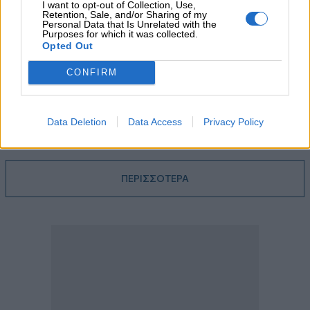
I want to opt-out of Collection, Use,
Retention, Sale, and/or Sharing of my
04.08.2026 - 08:32
Personal Data that Is Unrelated with the
Ο πλούτος του 1 τρισ. και η «μαύρη» οικονομία, τα ιστορικά
Purposes for which it was collected.
Opted Out
ρεκόρ της Wall και του DAX, σε υψηλά 17 ετών το
Χρηματιστήριο Αθηνών, οι ξένοι ανανεώνουν την «ψήφο» τους
CONFIRM
για τις τράπεζες
03.08.2026 - 16:25
Η Εθνική Ασφαλιστική στο πλευρό των ασφαλισμένων της
Data Deletion
Data Access
Privacy Policy
που δοκιμάζονται από τις καταστροφικές πυρκαγιές
ΠΕΡΙΣΣΟΤΕΡΑ