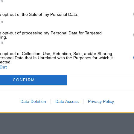
In
θεί απαρέγκλιτα ο προϋπολογισμός του
o opt-out of the Sale of my Personal Data.
In
χοι, καθιερώθηκε και ξεκινάει κλινικός
πή Διαπραγμάτευσης.
to opt-out of processing my Personal Data for Targeted
ing.
In
 η παροχή ποιοτικών υπηρεσιών χωρίς
ων.
o opt-out of Collection, Use, Retention, Sale, and/or Sharing
ersonal Data that Is Unrelated with the Purposes for which it
lected.
Out
 το
nextdeal.gr
ως
 ενημέρωσης στο Google
CONFIRM
Data Deletion
Data Access
Privacy Policy