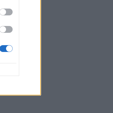
Ομίλου ΙΑΤΡΙΚΟ ΑΘΗΝΩΝ
04.08.2026 - 09:19
Ελληνική Ένωση Τραπεζών: Μέτρα
στήριξης για τις οικογένειες των
θυμάτων και τους πυρόπληκτους
04.08.2026 - 08:32
Ο πλούτος του 1 τρισ. και η «μαύρη»
οικονομία, τα ιστορικά ρεκόρ της Wall
και του DAX, σε υψηλά 17 ετών το
Χρηματιστήριο Αθηνών, οι ξένοι
ανανεώνουν την «ψήφο» τους για τις
τράπεζες
03.08.2026 - 16:25
Η Εθνική Ασφαλιστική στο πλευρό των
ασφαλισμένων της που δοκιμάζονται
από τις καταστροφικές πυρκαγιές