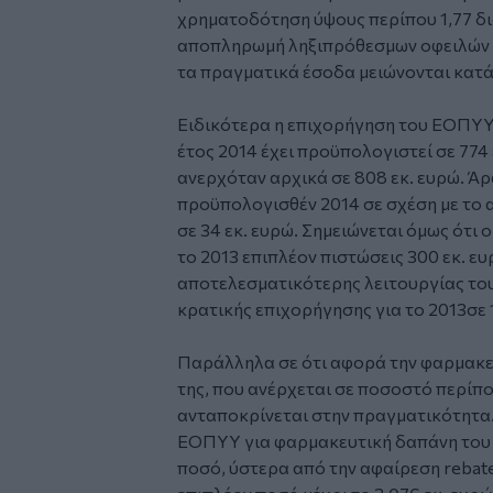
χρηματοδότηση ύψους περίπου 1,77 δι
αποπληρωμή ληξιπρόθεσμων οφειλών τ
τα πραγματικά έσοδα μειώνονται κατά
Ειδικότερα η επιχορήγηση του ΕΟΠΥΥ
έτος 2014 έχει προϋπολογιστεί σε 774 
ανερχόταν αρχικά σε 808 εκ. ευρώ. Άρ
προϋπολογισθέν 2014 σε σχέση με το 
σε 34 εκ. ευρώ. Σημειώνεται όμως ότι
το 2013 επιπλέον πιστώσεις 300 εκ. ευ
αποτελεσματικότερης λειτουργίας του
κρατικής επιχορήγησης για το 2013σε 1
Παράλληλα σε ότι αφορά την φαρμακε
της, που ανέρχεται σε ποσοστό περίπο
ανταποκρίνεται στην πραγματικότητα
ΕΟΠΥΥ για φαρμακευτική δαπάνη του 2
ποσό, ύστερα από την αφαίρεση rebate 