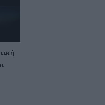
ωτική
οι