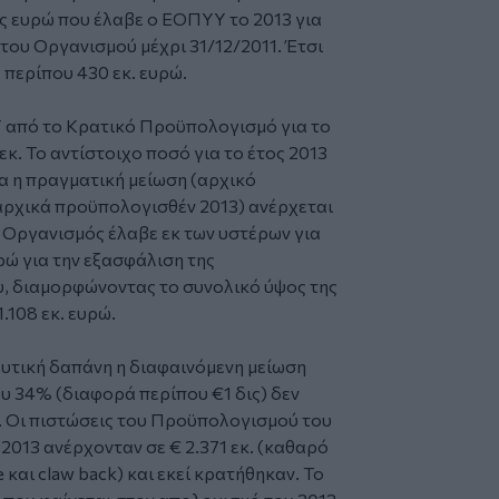
ς ευρώ που έλαβε ο ΕΟΠΥΥ το 2013 για
ου Οργανισμού μέχρι 31/12/2011. Έτσι
 περίπου 430 εκ. ευρώ.
 από το Κρατικό Προϋπολογισμό για το
εκ. Το αντίστοιχο ποσό για το έτος 2013
α η πραγματική μείωση (αρχικό
αρχικά προϋπολογισθέν 2013) ανέρχεται
 ο Οργανισμός έλαβε εκ των υστέρων για
ρώ για την εξασφάλιση της
, διαμορφώνοντας το συνολικό ύψος της
.108 εκ. ευρώ.
υτική δαπάνη η διαφαινόμενη μείωση
υ 34% (διαφορά περίπου €1 δις) δεν
. Οι πιστώσεις του Προϋπολογισμού του
013 ανέρχονταν σε € 2.371 εκ. (καθαρό
και claw back) και εκεί κρατήθηκαν. Το