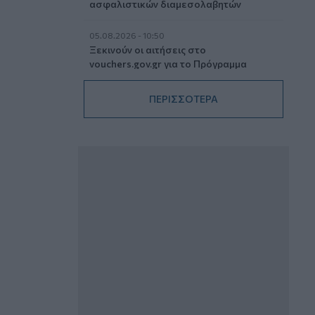
ασφαλιστικών διαμεσολαβητών
05.08.2026 - 10:50
Ξεκινούν οι αιτήσεις στο
vouchers.gov.gr για το Πρόγραμμα
«Τουρισμός για όλους 2026-2027»
ΠΕΡΙΣΣΟΤΕΡΑ
05.08.2026 - 10:19
WWF: Περισσότερα από 180.000
στρέμματα καμένων δασικών εκτάσεων
στην Ελλάδα σε λίγες μόλις μέρες
05.08.2026 - 09:45
Η Ελλάδα που αντιστέκεται και επιμένει
να μην ασφαλίζεται!
05.08.2026 - 09:20
Καλοκαιρινό ταξίδι: Οι 8 συμβουλές που
αξίζει να δώσει κάθε ασφαλιστής
στους πελάτες του