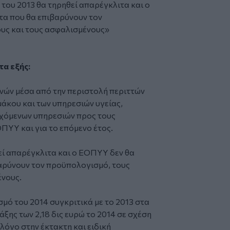
του 2013 θα τηρηθεί απαρέγκλιτα και ο
τα που θα επιβαρύνουν τον
υς και τους ασφαλισμένους»
τα εξής:
ών μέσα από την περιστολή περιττών
άκου και των υπηρεσιών υγείας,
εχόμενων υπηρεσιών προς τους
ΠΥΥ και για το επόμενο έτος.
ί απαρέγκλιτα και ο ΕΟΠΥΥ δεν θα
αρύνουν τον προϋπολογισμό, τους
νους.
ό του 2014 συγκριτικά με το 2013 στα
άξης των 2,18 δις ευρώ το 2014 σε σχέση
 λόγο στην έκτακτη και ειδική