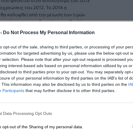
ώ που φαίνεται στον απολογισμό του 2013
χρεώσεις του 2012. Το 2014 η
θα καλυφθεί από την μείωση των τιμών
ην πρόσφατη νομοθετική πρωτοβουλία
 -
Do Not Process My Personal Information
φαίνεται ότι έχουν μείωση της τάξης του
to opt-out of the sale, sharing to third parties, or processing of your per
ναι διαφορετική. Για το 2013
formation for targeted advertising by us, please use the below opt-out s
θα δοθούν τελικά. Τα 2.179 που
r selection. Please note that after your opt-out request is processed y
σμού του 2013 αφορούν σε μεταφορές
eing interest-based ads based on personal information utilized by us or
ου 2012. Έτσι η πραγματική διαφορά με
disclosed to third parties prior to your opt-out. You may separately opt-
losure of your personal information by third parties on the IAB’s list of
ίπου στο 2% (31 εκ. ευρώ).
. This information may also be disclosed by us to third parties on the
IA
Participants
that may further disclose it to other third parties.
αναφέρονται για το 2014 αφορούν έσοδα
, ενώ για το 2013 είναι απολογιστικά
l Data Processing Opt Outs
σμικά μέτρα για τον έλεγχο των
o opt-out of the Sharing of my personal data.
ό της παραβατικότητας, την σπατάλη και