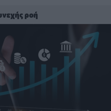
υνεχής ροή