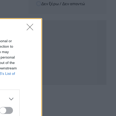
Δεν ξέρω / Δεν απαντώ
Σπύρος Γεωργαράς - «ΥΓΕΙΑ» /
Ερευνητικό και Θεραπευτικό Ινστιτούτο
ΟΦΘΑΛΜΟΣ
04.08.2026 - 11:46
10 βασικές συμβουλές για προστασία
μετά από πυρκαγιά
sonal or
ection to
04.08.2026 - 11:26
ou may
Γιάννης Καντώρος – Όμιλος
 personal
INTERAMERICAN
out of the
 downstream
04.08.2026 - 10:14
B’s List of
Allianz-Εθνική: Το νέο
τραπεζοασφαλιστικό δίδυμο και η
εμπειρία της Τουρκίας
04.08.2026 - 10:07
Δημόσια ευχαριστήρια επιστολή Γ.
Περιστέρη προς Δρ. Γεώργιο
Αποστολόπουλο, Ιδρυτή και Πρόεδρο