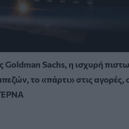
ς Goldman Sachs, η ισχυρή πιστ
εζών, το «πάρτι» στις αγορές, 
 ΤΕΡΝΑ