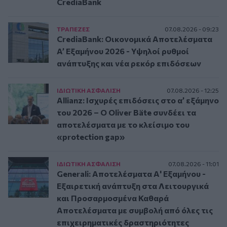
CrediaBank
ΤΡAΠΕΖΕΣ
07.08.2026 - 09:23
CrediaBank: Οικονομικά Αποτελέσματα
A’ Εξαμήνου 2026 - Υψηλοί ρυθμοί
ανάπτυξης και νέα ρεκόρ επιδόσεων
ΙΔΙΩΤΙΚΗ ΑΣΦAΛΙΣΗ
07.08.2026 - 12:25
Allianz: Ισχυρές επιδόσεις στο α’ εξάμηνο
του 2026 – Ο Oliver Bäte συνδέει τα
αποτελέσματα με το κλείσιμο του
«protection gap»
ΙΔΙΩΤΙΚΗ ΑΣΦAΛΙΣΗ
07.08.2026 - 11:01
Generali: Αποτελέσματα Α' Εξαμήνου -
Εξαιρετική ανάπτυξη στα Λειτουργικά
και Προσαρμοσμένα Καθαρά
Αποτελέσματα με συμβολή από όλες τις
επιχειρηματικές δραστηριότητες