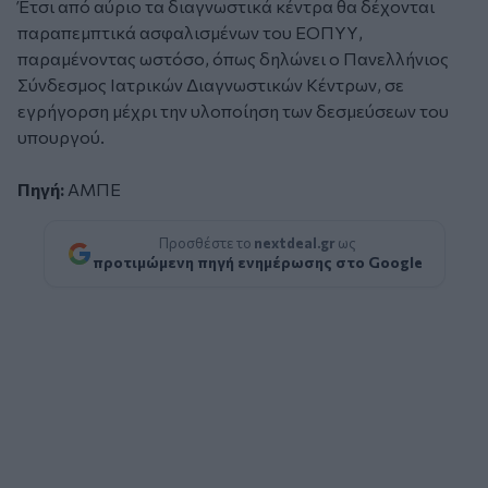
Έτσι από αύριο τα διαγνωστικά κέντρα θα δέχονται
παραπεμπτικά ασφαλισμένων του ΕΟΠΥΥ,
παραμένοντας ωστόσο, όπως δηλώνει ο Πανελλήνιος
Σύνδεσμος Ιατρικών Διαγνωστικών Κέντρων, σε
εγρήγορση μέχρι την υλοποίηση των δεσμεύσεων του
υπουργού.
Πηγή:
ΑΜΠΕ
Προσθέστε το
nextdeal.gr
ως
προτιμώμενη πηγή ενημέρωσης στο Google