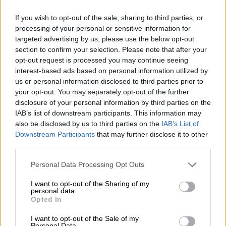
If you wish to opt-out of the sale, sharing to third parties, or
05.08.2026 - 13:37
processing of your personal or sensitive information for
Randy Schekman, Νομπελίστας Ιατρικής: «Σε πέντε χρόνια
targeted advertising by us, please use the below opt-out
μπορεί να έχουμε θεραπεία που αναστέλλει την εξέλιξη του
section to confirm your selection. Please note that after your
Πάρκινσον»
opt-out request is processed you may continue seeing
interest-based ads based on personal information utilized by
05.08.2026 - 12:33
us or personal information disclosed to third parties prior to
Ε.Ε και παράνομη μετανάστευση: προτάσεις και δράσεις με
your opt-out. You may separately opt-out of the further
παρονομαστή το κοινό συμφέρον
disclosure of your personal information by third parties on the
IAB’s list of downstream participants. This information may
05.08.2026 - 12:11
also be disclosed by us to third parties on the
IAB’s List of
Αντώνης Βουκλαρής - «ΕΡΡΙΚΟΣ ΝΤΥΝΑΝ»
Downstream Participants
that may further disclose it to other
third parties.
05.08.2026 - 11:30
Η νέα εποχή στην εκπαίδευση των ασφαλιστικών
Personal Data Processing Opt Outs
διαμεσολαβητών
I want to opt-out of the Sharing of my
personal data.
Opted In
ΠΕΡΙΣΣΟΤΕΡΑ
I want to opt-out of the Sale of my
Personal Data.