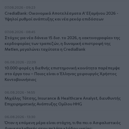
07.08.2026 - 09:23
CrediaBank: Οικονομικά Αποτελέσματα A’ Εξαμήνου 2026 -
Υψηλοί ρυθμοί ανάπτυξης και νέα ρεκόρ επιδόσεων
07.08.2026 - 08:45
Στόχος για νέα δάνεια 15 δισ. το 2026, η «ακτινογραφία» της
κερδοφορίας των τραπεζών, η δυναμική επιστροφή της
Metlen, μεγαλώνει ταχύτατα η CrediaBank
06.08.2026 - 22:39
10.000 φορές η διεθνής επιστημονική κοινότητα παρέπεμψε
στο έργο του – Ποιος είναι ο Έλληνας χειρουργός Χρήστος
Κοντοβουνήσιος
06.08.2026 - 14:55
Μιχάλης Τάτσης, Insurance & Healthcare Analyst, διευθυντής
Επιχειρηματικής Ανάπτυξης Ομίλου HHG
06.08.2026 - 13:30
Όταν η επόμενη μέρα είναι στάχτη, τι θα πει ο Ασφαλιστικός
Διαμεσολαβητής στον πελάτη κλάδου υγείας;