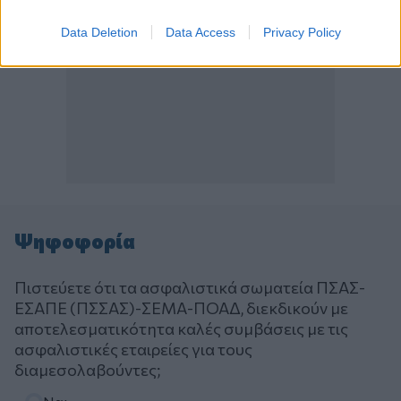
Data Deletion
Data Access
Privacy Policy
Ψηφοφορία
Πιστεύετε ότι τα ασφαλιστικά σωματεία ΠΣΑΣ-
ΕΣΑΠΕ (ΠΣΣΑΣ)-ΣΕΜΑ-ΠΟΑΔ, διεκδικούν με
αποτελεσματικότητα καλές συμβάσεις με τις
ασφαλιστικές εταιρείες για τους
διαμεσολαβούντες;
Επιλογές