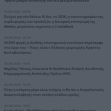
Υψηλοί ρυθμοί ανάπτυξης και νέα ρεκόρ επιδόσεων
07.08.2026 - 08:45
Στόχος για νέα δάνεια 15 δισ. το 2026, η «ακτινογραφία» της
κερδοφορίας των τραπεζών, η δυναμική επιστροφή της
Metlen, μεγαλώνει ταχύτατα η CrediaBank
06.08.2026 - 22:39
10.000 φορές η διεθνής επιστημονική κοινότητα παρέπεμψε
στο έργο του – Ποιος είναι ο Έλληνας χειρουργός Χρήστος
Κοντοβουνήσιος
06.08.2026 - 14:55
Μιχάλης Τάτσης, Insurance & Healthcare Analyst, διευθυντής
Επιχειρηματικής Ανάπτυξης Ομίλου HHG
06.08.2026 - 13:30
Όταν η επόμενη μέρα είναι στάχτη, τι θα πει ο Ασφαλιστικός
Διαμεσολαβητής στον πελάτη κλάδου υγείας;
06.08.2026 - 12:22
Kavita Patel - PhARMA Innovation Forum: Ένα στα πέντε