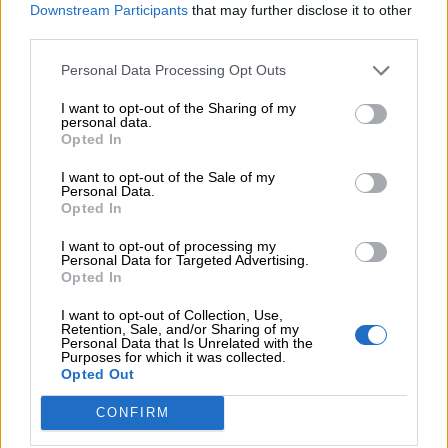
Downstream Participants
that may further disclose it to other
μπορεί να έχουμε θεραπεία που αναστέλλει την εξέλιξη του
third parties.
Πάρκινσον»
Personal Data Processing Opt Outs
05.08.2026
Ε.Ε και παράνομη μετανάστευση: προτάσεις και δράσεις με
I want to opt-out of the Sharing of my
παρονομαστή το κοινό συμφέρον
personal data.
Opted In
05.08.2026
I want to opt-out of the Sale of my
Αντώνης Βουκλαρής - «ΕΡΡΙΚΟΣ ΝΤΥΝΑΝ»
Personal Data.
Opted In
05.08.2026
I want to opt-out of processing my
Η νέα εποχή στην εκπαίδευση των ασφαλιστικών
Personal Data for Targeted Advertising.
διαμεσολαβητών
Opted In
I want to opt-out of Collection, Use,
Retention, Sale, and/or Sharing of my
ΠΕΡΙΣΣΟΤΕΡΑ
Personal Data that Is Unrelated with the
Purposes for which it was collected.
Opted Out
CONFIRM