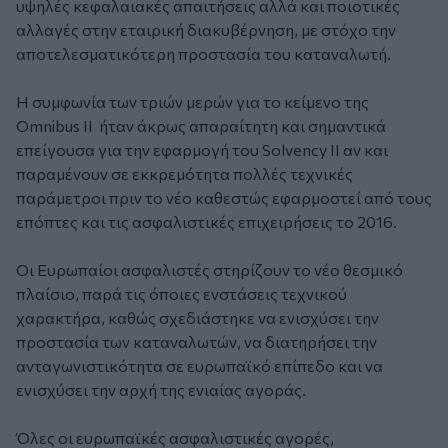
υψηλές κεφαλαιακές απαιτήσεις αλλά και ποιοτικές
αλλαγές στην εταιρική διακυβέρνηση, με στόχο την
αποτελεσματικότερη προστασία του καταναλωτή.
Η συμφωνία των τριών μερών για το κείμενο της
Omnibus II ήταν άκρως απαραίτητη και σημαντικά
επείγουσα για την εφαρμογή του Solvency II αν και
παραμένουν σε εκκρεμότητα πολλές τεχνικές
παράμετροι πριν το νέο καθεστώς εφαρμοστεί από τους
επόπτες και τις ασφαλιστικές επιχειρήσεις το 2016.
Οι Ευρωπαίοι ασφαλιστές στηρίζουν το νέο θεσμικό
πλαίσιο, παρά τις όποιες ενστάσεις τεχνικού
χαρακτήρα, καθώς σχεδιάστηκε να ενισχύσει την
προστασία των καταναλωτών, να διατηρήσει την
ανταγωνιστικότητα σε ευρωπαϊκό επίπεδο και να
ενισχύσει την αρχή της ενιαίας αγοράς.
Όλες οι ευρωπαϊκές ασφαλιστικές αγορές,