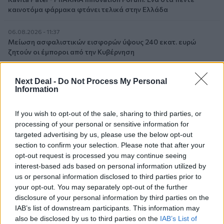
καινοτόμα φάρμακα φτάνει τελικά στην Ελλάδα
06.08.2026 - 11:37
Μείωση ασφαλιστικών εισφορών ύψους 240 εκατ. ευρώ
ζητούν οι έμποροι από την Κυβέρνηση
06.08.2026 - 10:45
Next Deal -
Do Not Process My Personal
Ευρώπη: Μπορεί η κλιματική αλλαγή να οδηγήσει σε
Information
ενεργειακή κρίση;
If you wish to opt-out of the sale, sharing to third parties, or
06.08.2026 - 09:15
processing of your personal or sensitive information for
Στέλιος Λιανός – INTERAMERICAN / Αθηναϊκή Γενική Κλινική
targeted advertising by us, please use the below opt-out
section to confirm your selection. Please note that after your
06.08.2026 - 08:40
opt-out request is processed you may continue seeing
Η γαλλική «ψήφος» στο «καλώδιο» και τα συμφέροντα, οι
interest-based ads based on personal information utilized by
ελληνικές τράπεζες «πρωταθλήτριες» στα δάνεια, νέο deal
us or personal information disclosed to third parties prior to
Βαρδινογιάννη- Εξάρχου και ο διπλασιασμός των κερδών της
your opt-out. You may separately opt-out of the further
ΔΕΗ
disclosure of your personal information by third parties on the
IAB’s list of downstream participants. This information may
05.08.2026
also be disclosed by us to third parties on the
IAB’s List of
Randy Schekman, Νομπελίστας Ιατρικής: «Σε πέντε χρόνια