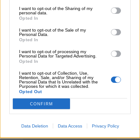
I want to opt-out of the Sharing of my
04.08.2026 - 12:40
personal data.
Τράπεζα Κύπρου: Ενισχυμένες κατά 31% οι ασφαλιστικές
Opted In
υπηρεσίες - Κέρδη €252 εκατ. (+7%) και ROTE 18.8% στο
εξάμηνο
I want to opt-out of the Sale of my
Personal Data.
Opted In
ΠΕΡΙΣΣΟΤΕΡΑ
I want to opt-out of processing my
Personal Data for Targeted Advertising.
Opted In
I want to opt-out of Collection, Use,
Retention, Sale, and/or Sharing of my
Personal Data that Is Unrelated with the
Purposes for which it was collected.
Opted Out
CONFIRM
Data Deletion
Data Access
Privacy Policy