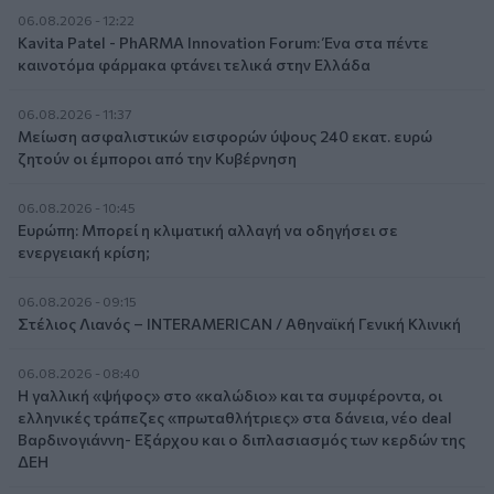
06.08.2026 - 12:22
Kavita Patel - PhARMA Innovation Forum: Ένα στα πέντε
καινοτόμα φάρμακα φτάνει τελικά στην Ελλάδα
06.08.2026 - 11:37
Μείωση ασφαλιστικών εισφορών ύψους 240 εκατ. ευρώ
ζητούν οι έμποροι από την Κυβέρνηση
06.08.2026 - 10:45
Ευρώπη: Μπορεί η κλιματική αλλαγή να οδηγήσει σε
ενεργειακή κρίση;
06.08.2026 - 09:15
Στέλιος Λιανός – INTERAMERICAN / Αθηναϊκή Γενική Κλινική
06.08.2026 - 08:40
Η γαλλική «ψήφος» στο «καλώδιο» και τα συμφέροντα, οι
ελληνικές τράπεζες «πρωταθλήτριες» στα δάνεια, νέο deal
Βαρδινογιάννη- Εξάρχου και ο διπλασιασμός των κερδών της
ΔΕΗ