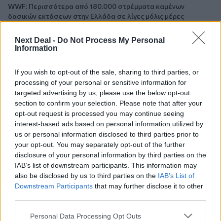
WWF: Περισσότερα από 180.000 στρέμματα καμένων
δασικών εκτάσεων στην Ελλάδα σε λίγες μόλις μέρες
05.08.2026 - 09:45
Next Deal -
Do Not Process My Personal
Information
Η Ελλάδα που αντιστέκεται και επιμένει να μην ασφαλίζεται!
05.08.2026 - 09:20
If you wish to opt-out of the sale, sharing to third parties, or
Καλοκαιρινό ταξίδι: Οι 8 συμβουλές που αξίζει να δώσει κάθε
processing of your personal or sensitive information for
ασφαλιστής στους πελάτες του
targeted advertising by us, please use the below opt-out
section to confirm your selection. Please note that after your
05.08.2026 - 08:51
opt-out request is processed you may continue seeing
Το εκλογικό «καμπανάκι» της Goldman Sachs, η ισχυρή
interest-based ads based on personal information utilized by
πιστωτική επέκταση των ελληνικών τραπεζών, το «πάρτι»
us or personal information disclosed to third parties prior to
στις αγορές, οι «κρυμμένες» αξίες της ΓΕΚ ΤΕΡΝΑ
your opt-out. You may separately opt-out of the further
disclosure of your personal information by third parties on the
05.08.2026 - 08:37
IAB’s list of downstream participants. This information may
Ιωάννης Μπολέτης – ΩΝΑΣΕΙΟ
also be disclosed by us to third parties on the
IAB’s List of
Downstream Participants
that may further disclose it to other
third parties.
04.08.2026 - 15:33
ERGO Hellas: Μέτρα στήριξης για τους πληγέντες
ασφαλισμένους της από τις πυρκαγιές
Personal Data Processing Opt Outs