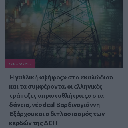
ΟΙΚΟΝΟΜΙΑ
Η γαλλική «ψήφος» στο «καλώδιο»
και τα συμφέροντα, οι ελληνικές
τράπεζες «πρωταθλήτριες» στα
δάνεια, νέο deal Βαρδινογιάννη-
Εξάρχου και ο διπλασιασμός των
κερδών της ΔΕΗ