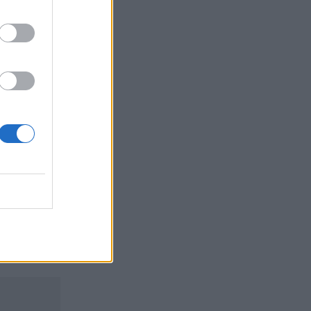
τα συμφέροντα, οι ελληνικές τράπεζες
«πρωταθλήτριες» στα δάνεια, νέο deal
Βαρδινογιάννη- Εξάρχου και ο
διπλασιασμός των κερδών της ΔΕΗ
05.08.2026 - 13:37
Randy Schekman, Νομπελίστας Ιατρικής:
«Σε πέντε χρόνια μπορεί να έχουμε
θεραπεία που αναστέλλει την εξέλιξη
του Πάρκινσον»
05.08.2026 - 12:33
Ε.Ε και παράνομη μετανάστευση:
προτάσεις και δράσεις με παρονομαστή
το κοινό συμφέρον
05.08.2026 - 12:11
Αντώνης Βουκλαρής - «ΕΡΡΙΚΟΣ
ΝΤΥΝΑΝ»
05.08.2026 - 11:30
Η νέα εποχή στην εκπαίδευση των