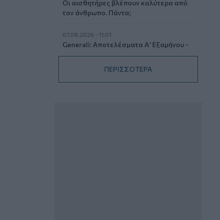
Οι αισθητήρες βλέπουν καλύτερα από
τον άνθρωπο. Πάντα;
07.08.2026 - 11:01
Generali: Αποτελέσματα Α' Εξαμήνου -
Εξαιρετική ανάπτυξη στα Λειτουργικά
και Προσαρμοσμένα Καθαρά
ΠΕΡΙΣΣΟΤΕΡΑ
Αποτελέσματα με συμβολή από όλες
τις επιχειρηματικές δραστηριότητες
07.08.2026 - 10:28
Ομαδικά Ασφαλιστικά προϊόντα
Επαγγελματικής Συνταξιοδότησης: Νέο
πεδίο ανάπτυξης για ασφαλιστικές και
ασφαλιστές
07.08.2026 - 09:23
CrediaBank: Οικονομικά Αποτελέσματα
A’ Εξαμήνου 2026 - Υψηλοί ρυθμοί
ανάπτυξης και νέα ρεκόρ επιδόσεων
07.08.2026 - 08:45