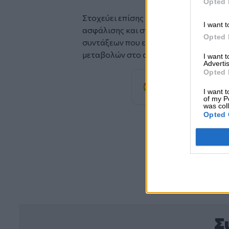
Opted 
Στοχεύει επίσης στην αξιοποίηση συ
I want t
ασφάλισης και στην ετοιμότητά της 
Opted 
συντάξεων που είναι βέβαιο πως θα π
μεταβολών στο ασφαλιστικό.
I want 
Advertis
Opted 
Προσθέστε
προτιμώμενη πηγή
I want t
of my P
was col
Opted 
Σ