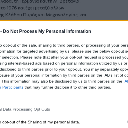
άδα, τη Γερμανία και τη Μ. Βρετανία.
 το 1976 και έχει μεταξύ άλλων
σης Κλάδου Πυρός και Μηχανολογίας και
ελατών.
 -
Do Not Process My Personal Information
ν
της Εταιρίας ανέλαβε ως Προϊστάμενος
ήκει στο ανθρώπινο δυναμικό της
to opt-out of the sale, sharing to third parties, or processing of your per
εμπειρία στις Ομαδικές Ασφάλειες, στις
formation for targeted advertising by us, please use the below opt-out s
ον Τομέα Ανάπτυξης Εργασιών.
r selection. Please note that after your opt-out request is processed y
eing interest-based ads based on personal information utilized by us or
 της Εταιρίας η οποία επενδύει στο
disclosed to third parties prior to your opt-out. You may separately opt-
losure of your personal information by third parties on the IAB’s list of
 έργων με στόχο την αποτελεσματικότερη
. This information may also be disclosed by us to third parties on the
IA
, μεταξύ άλλων, την αναμόρφωση
Participants
that may further disclose it to other third parties.
λογίας.
Μεγάλη σημασία αποδίδεται
e.
l Data Processing Opt Outs
ιαία γραμμή παραγωγής όλων των
σή τους μέσω των δικτύων της αλλά και
o opt-out of the Sharing of my personal data.
τους πελάτες της.