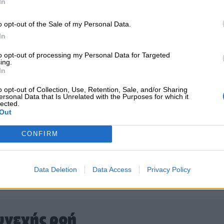
In
νεργιών μεταξύ των διαφόρων κλάδων
o opt-out of the Sale of my Personal Data.
να υποδεχθεί συμβόλαια συμπληρωματικών
In
ροκύψουν στην αγορά λόγω των
to opt-out of processing my Personal Data for Targeted
ing.
In
 το
nextdeal.gr
ως
 ενημέρωσης στο Google
o opt-out of Collection, Use, Retention, Sale, and/or Sharing
ersonal Data that Is Unrelated with the Purposes for which it
lected.
Out
CONFIRM
Data Deletion
Data Access
Privacy Policy
υνεχής ροή