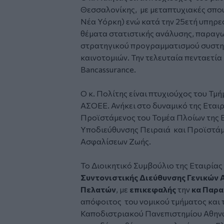
Θεσσαλονίκης, με μεταπτυχιακές σπου
Νέα Υόρκη) ενώ κατά την 25ετή υπηρε
θέματα στατιστικής ανάλυσης, παραγω
στρατηγικού προγραμματισμού συστη
καινοτομιών. Την τελευταία πενταετί
Bancassurance.
O κ. Πολίτης είναι πτυχιούχος του Τμ
ΑΣΟΕΕ. Ανήκει στο δυναμικό της Εταιρ
Προϊστάμενος του Τομέα Πλοίων της Ε
Υποδιεύθυνσης Πειραιά και Προϊστάμ
Ασφαλίσεων Ζωής.
Το Διοικητικό Συμβούλιο της Εταιρίας
Συντονιστικής Διεύθυνσης Γενικών
Πελατών
, με
επικεφαλής
την
κα Παρα
απόφοιτος του νομικού τμήματος και 
Καποδιστριακού Πανεπιστημίου Αθηνώ