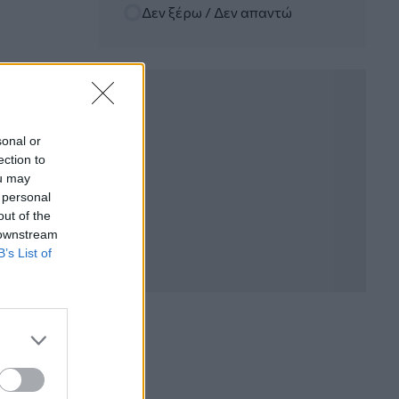
Δεν ξέρω / Δεν απαντώ
06.08.2026 - 12:22
Kavita Patel - PhARMA Innovation
Forum: Ένα στα πέντε καινοτόμα
φάρμακα φτάνει τελικά στην Ελλάδα
06.08.2026 - 11:37
Μείωση ασφαλιστικών εισφορών
sonal or
ύψους 240 εκατ. ευρώ ζητούν οι
ection to
έμποροι από την Κυβέρνηση
ou may
 personal
06.08.2026 - 10:45
out of the
Ευρώπη: Μπορεί η κλιματική αλλαγή να
 downstream
οδηγήσει σε ενεργειακή κρίση;
B’s List of
06.08.2026 - 09:15
Στέλιος Λιανός – INTERAMERICAN /
Αθηναϊκή Γενική Κλινική
06.08.2026 - 08:40
Η γαλλική «ψήφος» στο «καλώδιο» και