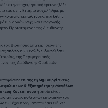
δές στην επιχειρησιακή έρευνα (MSc,
σία του στην Εταιρία ασχολήθηκε με
γικότητας, εκπαίδευσης, marketing,
μάτων οργάνωσης και εισαγωγής
α ήταν Προϊστάμενος της Διεύθυνσης
ήματος Διοίκησης Επιχειρήσεων της
ίας από το 1979 ενώ έχει διατελέσει
ταιρίας, της Περιφερειακής
ενος της Διεύθυνσης Ομαδικών
 αποφάσισε επίσης τη
δημιουργία νέας
 Ασφαλίσεων & Εξυπηρέτησης Μεγάλων
σκευή Κοντοπάνου
η οποία είναι
του τμήματος πολιτικών επιστημών του
ν ενώ έχει πραγματοποιήσει ειδικές