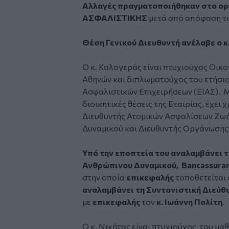
Α
λλαγές πραγματοποιήθηκαν στο ο
ΑΣΦΑΛΙΣΤΙΚΗΣ
μετά από απόφαση το
Θέση Γενικού Διευθυντή ανέλαβε ο κ
Ο κ. Καλογεράς είναι πτυχιούχος Οικ
Αθηνών και διπλωματούχος του ετήσ
Ασφαλιστικών Επιχειρήσεων (ΕΙΑΣ). 
διοικητικές θέσεις της Εταιρίας, έχει
Διευθυντής Ατομικών Ασφαλίσεων Ζωή
Δυναμικού και Διευθυντής Οργάνωσης
Υπό την εποπτεία του αναλαμβάνει 
Ανθρώπινου Δυναμικού, Bancassuran
στην οποία
επικεφαλής
τοποθετείται
αναλαμβάνει τη Συντονιστική Διεύ
με
επικεφαλής
τον
κ. Ιωάννη Πολίτη
.
Ο κ. Νικήτας είναι πτυχιούχος του μ