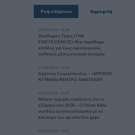
Ροή ειδήσεων
Δημοφιλή
07.08.2026 - 14:38
Θεόδωρος Τέγος (ΓΝΑ
ΕΥΑΓΓΕΛΙΣΜΟΣ): Νέο παράθυρο
ελπίδας για τους ογκολογικούς
ασθενείς μέσω κλινικών δοκιμών
07.08.2026 - 13:16
Χρήστος Γεωργόπουλος – «ΕΡΡΙΚΟΣ
ΝΤΥΝΑΝ»/ΚΕΝΤΡΟ ΑΝΑΠΛΑΣΗ
07.08.2026 - 12:25
Allianz: Ισχυρές επιδόσεις στο α’
εξάμηνο του 2026 – Ο Oliver Bäte
συνδέει τα αποτελέσματα με το
κλείσιμο του «protection gap»
07.08.2026 - 12:12