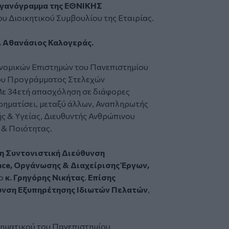
ργανόγραμμα της ΕΘΝΙΚΗΣ
υ Διοικητικού Συμβουλίου της Εταιρίας.
. Αθανάσιος Καλογεράς.
ονομικών Επιστημών του Πανεπιστημίου
ιου Προγράμματος Στελεχών
Με 34ετή απασχόληση σε διάφορες
 χρηματίσει, μεταξύ άλλων, Αναπληρωτής
ς & Υγείας, Διευθυντής Ανθρώπινου
 & Ποιότητας.
τη Συντονιστική Διεύθυνση
ce, Οργάνωσης & Διαχείρισης Έργων,
 ο
κ. Γρηγόρης Νικήτας
.
Επίσης
θυνση Εξυπηρέτησης Ιδιωτών Πελατών
,
αθηματικού του Πανεπιστημίου