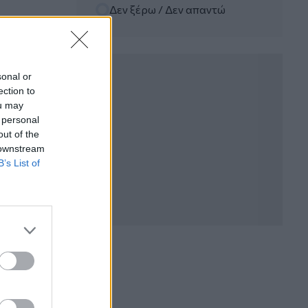
Δεν ξέρω / Δεν απαντώ
06.08.2026 - 12:22
Kavita Patel - PhARMA Innovation
Forum: Ένα στα πέντε καινοτόμα
φάρμακα φτάνει τελικά στην Ελλάδα
sonal or
ection to
06.08.2026 - 11:37
ou may
Μείωση ασφαλιστικών εισφορών
 personal
ύψους 240 εκατ. ευρώ ζητούν οι
έμποροι από την Κυβέρνηση
out of the
 downstream
B’s List of
06.08.2026 - 10:45
Ευρώπη: Μπορεί η κλιματική αλλαγή να
οδηγήσει σε ενεργειακή κρίση;
06.08.2026 - 09:15
Στέλιος Λιανός – INTERAMERICAN /
Αθηναϊκή Γενική Κλινική
06.08.2026 - 08:40
Η γαλλική «ψήφος» στο «καλώδιο» και