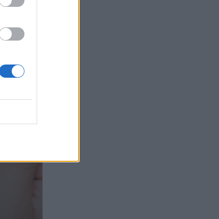
τα συμφέροντα, οι ελληνικές τράπεζες
«πρωταθλήτριες» στα δάνεια, νέο deal
Βαρδινογιάννη- Εξάρχου και ο
διπλασιασμός των κερδών της ΔΕΗ
05.08.2026 - 13:37
Randy Schekman, Νομπελίστας Ιατρικής:
«Σε πέντε χρόνια μπορεί να έχουμε
θεραπεία που αναστέλλει την εξέλιξη
του Πάρκινσον»
05.08.2026 - 12:33
Ε.Ε και παράνομη μετανάστευση:
προτάσεις και δράσεις με παρονομαστή
το κοινό συμφέρον
05.08.2026 - 12:11
Αντώνης Βουκλαρής - «ΕΡΡΙΚΟΣ
ΝΤΥΝΑΝ»
05.08.2026 - 11:30
Η νέα εποχή στην εκπαίδευση των