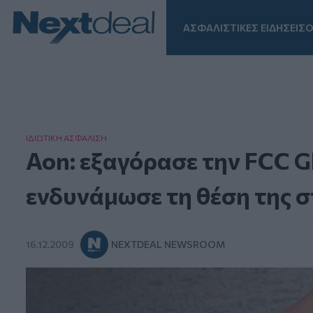
ΑΣΦΑΛΙΣΤΙΚΕΣ ΕΙΔΗΣΕΙΣ
Ο
Facebook
Instagram
LinkedIn
TikTok
X
Homepage
ΙΔΙΩΤΙΚΗ ΑΣΦAΛΙΣΗ
Aon: εξαγόρασε την FCC Gl
ενδυνάμωσε τη θέση της 
16.12.2009
NEXTDEAL NEWSROOM