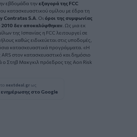
την εβδομάδα την
εξαγορά της
FCC
 του κατασκευαστικού ομίλου με έδρα τη
y Contratas S.A
. Οι
όροι της συμφωνίας
ο 2010 δεν αποκαλύφθηκαν
. Ως μια εκ
λων της Ισπανίας η FCC λειτουργεί σε
ήλους καθώς ειδικεύεται στις υποδομές,
μόσια κατασκευαστικά προγράμματα. «Η
ς ARS στον κατασκευαστικό και δημόσιο
ά ο Στηβ Μακγκιλ πρόεδρος της Aon Risk
 το
nextdeal.gr
ως
 ενημέρωσης στο Google