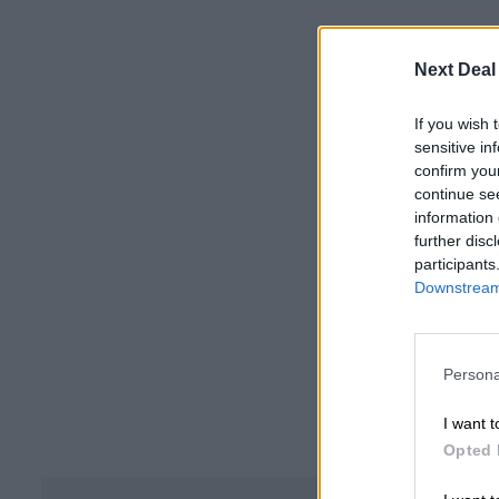
Next Deal
If you wish 
sensitive in
confirm you
continue se
information 
further disc
participants
Downstream 
Persona
I want t
Opted 