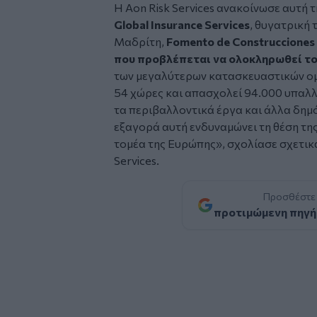
Η Aon Risk Services ανακοίνωσε αυτή 
Global Insurance Services
, θυγατρική
Μαδρίτη,
Fomento de Construcciones 
που προβλέπεται να ολοκληρωθεί τ
των μεγαλύτερων κατασκευαστικών ομί
54 χώρες και απασχολεί 94.000 υπαλλ
τα περιβαλλοντικά έργα και άλλα δη
εξαγορά αυτή ενδυναμώνει τη θέση τη
τομέα της Ευρώπης», σχολίασε σχετικ
Services.
Προσθέστε
προτιμώμενη πηγή