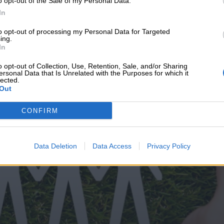
o opt-out of the Sale of my Personal Data.
υνεχής ροή
In
to opt-out of processing my Personal Data for Targeted
ing.
In
o opt-out of Collection, Use, Retention, Sale, and/or Sharing
ersonal Data that Is Unrelated with the Purposes for which it
lected.
Out
CONFIRM
Data Deletion
Data Access
Privacy Policy