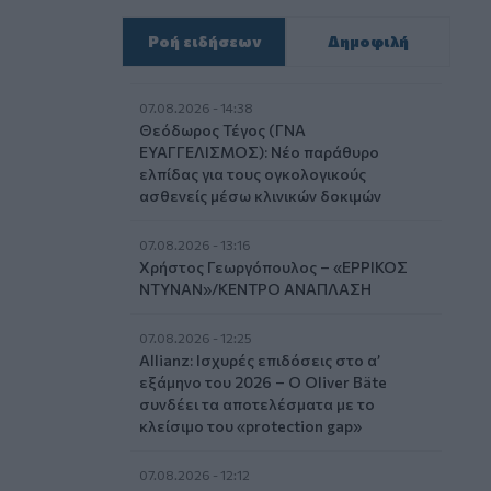
Ροή ειδήσεων
Δημοφιλή
07.08.2026 - 14:38
Θεόδωρος Τέγος (ΓΝΑ
ΕΥΑΓΓΕΛΙΣΜΟΣ): Νέο παράθυρο
ελπίδας για τους ογκολογικούς
ασθενείς μέσω κλινικών δοκιμών
07.08.2026 - 13:16
Χρήστος Γεωργόπουλος – «ΕΡΡΙΚΟΣ
ΝΤΥΝΑΝ»/ΚΕΝΤΡΟ ΑΝΑΠΛΑΣΗ
07.08.2026 - 12:25
Allianz: Ισχυρές επιδόσεις στο α’
εξάμηνο του 2026 – Ο Oliver Bäte
συνδέει τα αποτελέσματα με το
κλείσιμο του «protection gap»
07.08.2026 - 12:12