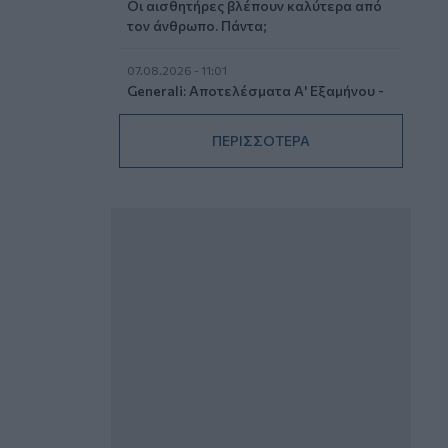
Οι αισθητήρες βλέπουν καλύτερα από
τον άνθρωπο. Πάντα;
07.08.2026 - 11:01
Generali: Αποτελέσματα Α' Εξαμήνου -
Εξαιρετική ανάπτυξη στα Λειτουργικά
και Προσαρμοσμένα Καθαρά
ΠΕΡΙΣΣΟΤΕΡΑ
Αποτελέσματα με συμβολή από όλες
τις επιχειρηματικές δραστηριότητες
07.08.2026 - 10:28
Ομαδικά Ασφαλιστικά προϊόντα
Επαγγελματικής Συνταξιοδότησης: Νέο
πεδίο ανάπτυξης για ασφαλιστικές και
ασφαλιστές
07.08.2026 - 09:23
CrediaBank: Οικονομικά Αποτελέσματα
A’ Εξαμήνου 2026 - Υψηλοί ρυθμοί
ανάπτυξης και νέα ρεκόρ επιδόσεων
07.08.2026 - 08:45