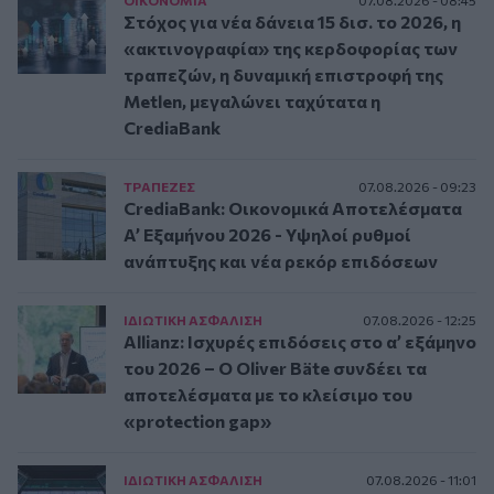
Στόχος για νέα δάνεια 15 δισ. το 2026, η
«ακτινογραφία» της κερδοφορίας των
τραπεζών, η δυναμική επιστροφή της
Metlen, μεγαλώνει ταχύτατα η
CrediaBank
ΤΡAΠΕΖΕΣ
07.08.2026 - 09:23
CrediaBank: Οικονομικά Αποτελέσματα
A’ Εξαμήνου 2026 - Υψηλοί ρυθμοί
ανάπτυξης και νέα ρεκόρ επιδόσεων
ΙΔΙΩΤΙΚΗ ΑΣΦAΛΙΣΗ
07.08.2026 - 12:25
Allianz: Ισχυρές επιδόσεις στο α’ εξάμηνο
του 2026 – Ο Oliver Bäte συνδέει τα
αποτελέσματα με το κλείσιμο του
«protection gap»
ΙΔΙΩΤΙΚΗ ΑΣΦAΛΙΣΗ
07.08.2026 - 11:01