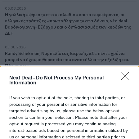
06.08.2026
Η γαλλική «ψήφος» στο «καλώδιο» και τα συμφέροντα, οι
ελληνικές τράπεζες «πρωταθλήτριες» στα δάνεια, νέο deal
Βαρδινογιάννη- Εξάρχου και ο διπλασιασμός των κερδών της
ΔΕΗ
05.08.2026
Randy Schekman, Νομπελίστας Ιατρικής: «Σε πέντε χρόνια
μπορεί να έχουμε θεραπεία που αναστέλλει την εξέλιξη του
Πάρκινσον»
Next Deal -
Do Not Process My Personal
05.08.2026
Information
Ε.Ε και παράνομη μετανάστευση: προτάσεις και δράσεις με
παρονομαστή το κοινό συμφέρον
If you wish to opt-out of the sale, sharing to third parties, or
processing of your personal or sensitive information for
05.08.2026
targeted advertising by us, please use the below opt-out
Αντώνης Βουκλαρής - «ΕΡΡΙΚΟΣ ΝΤΥΝΑΝ»
section to confirm your selection. Please note that after your
opt-out request is processed you may continue seeing
05.08.2026
interest-based ads based on personal information utilized by
Η νέα εποχή στην εκπαίδευση των ασφαλιστικών
us or personal information disclosed to third parties prior to
διαμεσολαβητών