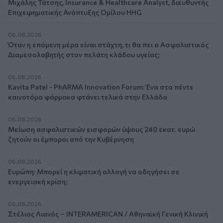
Μιχάλης Τάτσης, Insurance & Healthcare Analyst, διευθυντής
Επιχειρηματικής Ανάπτυξης Ομίλου HHG
06.08.2026
Όταν η επόμενη μέρα είναι στάχτη, τι θα πει ο Ασφαλιστικός
Διαμεσολαβητής στον πελάτη κλάδου υγείας;
06.08.2026
Kavita Patel - PhARMA Innovation Forum: Ένα στα πέντε
καινοτόμα φάρμακα φτάνει τελικά στην Ελλάδα
06.08.2026
Μείωση ασφαλιστικών εισφορών ύψους 240 εκατ. ευρώ
ζητούν οι έμποροι από την Κυβέρνηση
06.08.2026
Ευρώπη: Μπορεί η κλιματική αλλαγή να οδηγήσει σε
ενεργειακή κρίση;
06.08.2026
Στέλιος Λιανός – INTERAMERICAN / Αθηναϊκή Γενική Κλινική