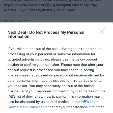
κερδοφορίας των τραπεζών, η δυναμική επιστροφή της
Metlen, μεγαλώνει ταχύτατα η CrediaBank
06.08.2026 - 22:39
10.000 φορές η διεθνής επιστημονική κοινότητα παρέπεμψε
στο έργο του – Ποιος είναι ο Έλληνας χειρουργός Χρήστος
Next Deal -
Do Not Process My Personal
Κοντοβουνήσιος
Information
06.08.2026 - 14:55
If you wish to opt-out of the sale, sharing to third parties, or
Μιχάλης Τάτσης, Insurance & Healthcare Analyst, διευθυντής
processing of your personal or sensitive information for
Επιχειρηματικής Ανάπτυξης Ομίλου HHG
targeted advertising by us, please use the below opt-out
section to confirm your selection. Please note that after your
06.08.2026 - 13:30
opt-out request is processed you may continue seeing
Όταν η επόμενη μέρα είναι στάχτη, τι θα πει ο Ασφαλιστικός
interest-based ads based on personal information utilized by
Διαμεσολαβητής στον πελάτη κλάδου υγείας;
us or personal information disclosed to third parties prior to
your opt-out. You may separately opt-out of the further
06.08.2026 - 12:22
disclosure of your personal information by third parties on the
Kavita Patel - PhARMA Innovation Forum: Ένα στα πέντε
IAB’s list of downstream participants. This information may
καινοτόμα φάρμακα φτάνει τελικά στην Ελλάδα
also be disclosed by us to third parties on the
IAB’s List of
Downstream Participants
that may further disclose it to other
06.08.2026 - 11:37
third parties.