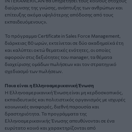
INTERAMERICAN θα υπηρετήσει τους κοινούς στόχους
διεύρυνσης της γνώσης, ανάπτυξης των ανθρώπων και
επίτευξης ακόμα υψηλότερης απόδοσης από τους
εκπαιδευόμενους».
Το πρόγραμμα Certificate in Sales Force Management,
διάρκειας 80 ωρών, εκτείνεται σε δύο ακαδημαϊκά έτη
και καλύπτει οκτώ θεματικές ενότητες, οι οποίες
αφορούν στις δεξιότητες του manager, τα θέματα
διαχείρισης ομάδων πωλήσεων και τον στρατηγικό
σχεδιασμό των πωλήσεων.
Ποια είναι η Ελληνοαμερικανική Ένωση
Η Ελληνοαμερικανική Ένωση είναι μη κερδοσκοπικός,
εκπαιδευτικός και πολιτιστικός οργανισμός με ισχυρές
κοινωνικές αναφορές, διεθνή παρουσία και
δραστηριότητα. Τα προγράμματα της
Ελληνοαμερικανικής Ένωσης απευθύνονται σε ένα
ευρύτατο κοινό και χαρακτηρίζονται από