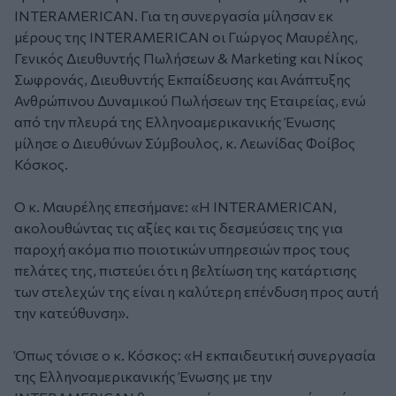
INTERAMERICAN. Για τη συνεργασία μίλησαν εκ
μέρους της INTERAMERICAN οι Γιώργος Μαυρέλης,
Γενικός Διευθυντής Πωλήσεων & Marketing και Νίκος
Σωφρονάς, Διευθυντής Εκπαίδευσης και Ανάπτυξης
Ανθρώπινου Δυναμικού Πωλήσεων της Εταιρείας, ενώ
από την πλευρά της Ελληνοαμερικανικής Ένωσης
μίλησε ο Διευθύνων Σύμβουλος, κ. Λεωνίδας Φοίβος
Κόσκος.
Ο κ. Μαυρέλης επεσήμανε: «Η INTERAMERICAN,
ακολουθώντας τις αξίες και τις δεσμεύσεις της για
παροχή ακόμα πιο ποιοτικών υπηρεσιών προς τους
πελάτες της, πιστεύει ότι η βελτίωση της κατάρτισης
των στελεχών της είναι η καλύτερη επένδυση προς αυτή
την κατεύθυνση».
Όπως τόνισε ο κ. Κόσκος: «Η εκπαιδευτική συνεργασία
της Ελληνοαμερικανικής Ένωσης με την