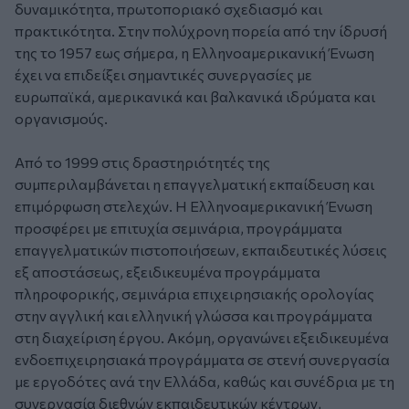
δυναμικότητα, πρωτοποριακό σχεδιασμό και
πρακτικότητα. Στην πολύχρονη πορεία από την ίδρυσή
της το 1957 εως σήμερα, η Ελληνοαμερικανική Ένωση
έχει να επιδείξει σημαντικές συνεργασίες με
ευρωπαϊκά, αμερικανικά και βαλκανικά ιδρύματα και
οργανισμούς.
Από το 1999 στις δραστηριότητές της
συμπεριλαμβάνεται η επαγγελματική εκπαίδευση και
επιμόρφωση στελεχών. Η Ελληνοαμερικανική Ένωση
προσφέρει με επιτυχία σεμινάρια, προγράμματα
επαγγελματικών πιστοποιήσεων, εκπαιδευτικές λύσεις
εξ αποστάσεως, εξειδικευμένα προγράμματα
πληροφορικής, σεμινάρια επιχειρησιακής ορολογίας
στην αγγλική και ελληνική γλώσσα και προγράμματα
στη διαχείριση έργου. Ακόμη, οργανώνει εξειδικευμένα
ενδοεπιχειρησιακά προγράμματα σε στενή συνεργασία
με εργοδότες ανά την Ελλάδα, καθώς και συνέδρια με τη
συνεργασία διεθνών εκπαιδευτικών κέντρων,