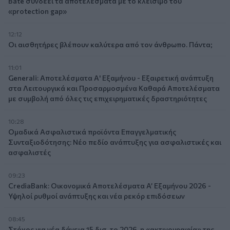
Bäte συνδέει τα αποτελέσματα με το κλείσιμο του
«protection gap»
12:12
Οι αισθητήρες βλέπουν καλύτερα από τον άνθρωπο. Πάντα;
11:01
Generali: Αποτελέσματα Α' Εξαμήνου - Εξαιρετική ανάπτυξη
στα Λειτουργικά και Προσαρμοσμένα Καθαρά Αποτελέσματα
με συμβολή από όλες τις επιχειρηματικές δραστηριότητες
10:28
Ομαδικά Ασφαλιστικά προϊόντα Επαγγελματικής
Συνταξιοδότησης: Νέο πεδίο ανάπτυξης για ασφαλιστικές και
ασφαλιστές
09:23
CrediaBank: Οικονομικά Αποτελέσματα A’ Εξαμήνου 2026 -
Υψηλοί ρυθμοί ανάπτυξης και νέα ρεκόρ επιδόσεων
08:45
Στόχος για νέα δάνεια 15 δισ. το 2026, η «ακτινογραφία» της