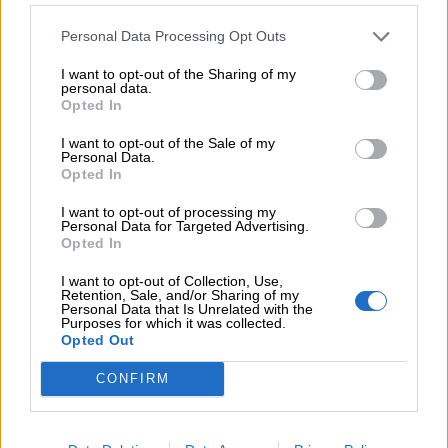
Μείωση ασφαλιστικών εισφορών ύψους 240 εκατ. ευρώ
ζητούν οι έμποροι από την Κυβέρνηση
Personal Data Processing Opt Outs
I want to opt-out of the Sharing of my
06.08.2026 - 10:45
personal data.
Ευρώπη: Μπορεί η κλιματική αλλαγή να οδηγήσει σε
Opted In
ενεργειακή κρίση;
I want to opt-out of the Sale of my
Personal Data.
06.08.2026 - 09:15
Opted In
Στέλιος Λιανός – INTERAMERICAN / Αθηναϊκή Γενική Κλινική
I want to opt-out of processing my
Personal Data for Targeted Advertising.
06.08.2026 - 08:40
Opted In
Η γαλλική «ψήφος» στο «καλώδιο» και τα συμφέροντα, οι
ελληνικές τράπεζες «πρωταθλήτριες» στα δάνεια, νέο deal
I want to opt-out of Collection, Use,
Βαρδινογιάννη- Εξάρχου και ο διπλασιασμός των κερδών της
Retention, Sale, and/or Sharing of my
Personal Data that Is Unrelated with the
ΔΕΗ
Purposes for which it was collected.
Opted Out
05.08.2026 - 13:37
Randy Schekman, Νομπελίστας Ιατρικής: «Σε πέντε χρόνια
CONFIRM
μπορεί να έχουμε θεραπεία που αναστέλλει την εξέλιξη του
Πάρκινσον»