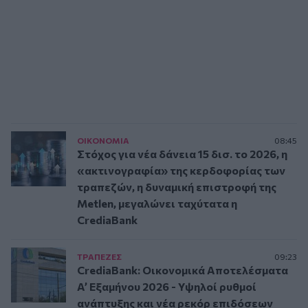
ΟΙΚΟΝΟΜΙΑ
08:45
Στόχος για νέα δάνεια 15 δισ. το 2026, η
«ακτινογραφία» της κερδοφορίας των
τραπεζών, η δυναμική επιστροφή της
Metlen, μεγαλώνει ταχύτατα η
CrediaBank
ΤΡAΠΕΖΕΣ
09:23
CrediaBank: Οικονομικά Αποτελέσματα
A’ Εξαμήνου 2026 - Υψηλοί ρυθμοί
ανάπτυξης και νέα ρεκόρ επιδόσεων