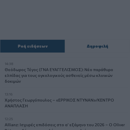
Ροή ειδήσεων
Δημοφιλή
14:38
Θεόδωρος Τέγος (ΓΝΑ ΕΥΑΓΓΕΛΙΣΜΟΣ): Νέο παράθυρο
ελπίδας για τους ογκολογικούς ασθενείς μέσω κλινικών
δοκιμών
13:16
Χρήστος Γεωργόπουλος – «ΕΡΡΙΚΟΣ ΝΤΥΝΑΝ»/ΚΕΝΤΡΟ
ΑΝΑΠΛΑΣΗ
12:25
Allianz: Ισχυρές επιδόσεις στο α’ εξάμηνο του 2026 – Ο Oliver