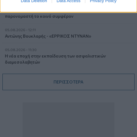
Data Deletion
Data Access
Privacy Policy
05.08.2026 - 12:33
Ε.Ε και παράνομη μετανάστευση: προτάσεις και δράσεις με
παρονομαστή το κοινό συμφέρον
05.08.2026 - 12:11
Αντώνης Βουκλαρής - «ΕΡΡΙΚΟΣ ΝΤΥΝΑΝ»
05.08.2026 - 11:30
Η νέα εποχή στην εκπαίδευση των ασφαλιστικών
διαμεσολαβητών
ΠΕΡΙΣΣΟΤΕΡΑ