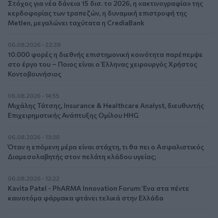
Στόχος για νέα δάνεια 15 δισ. το 2026, η «ακτινογραφία» της
κερδοφορίας των τραπεζών, η δυναμική επιστροφή της
Metlen, μεγαλώνει ταχύτατα η CrediaBank
06.08.2026 - 22:39
10.000 φορές η διεθνής επιστημονική κοινότητα παρέπεμψε
στο έργο του – Ποιος είναι ο Έλληνας χειρουργός Χρήστος
Κοντοβουνήσιος
06.08.2026 - 14:55
Μιχάλης Τάτσης, Insurance & Healthcare Analyst, διευθυντής
Επιχειρηματικής Ανάπτυξης Ομίλου HHG
06.08.2026 - 13:30
Όταν η επόμενη μέρα είναι στάχτη, τι θα πει ο Ασφαλιστικός
Διαμεσολαβητής στον πελάτη κλάδου υγείας;
06.08.2026 - 12:22
Kavita Patel - PhARMA Innovation Forum: Ένα στα πέντε
καινοτόμα φάρμακα φτάνει τελικά στην Ελλάδα