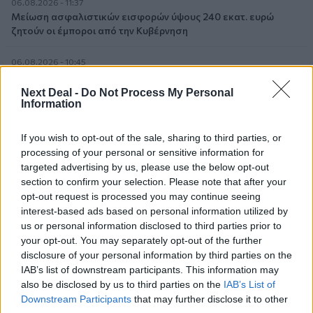
06.08.2026 - 11:37
Μείωση ασφαλιστικών εισφορών ύψους 240 εκατ. ευρώ
ζητούν οι έμποροι από την Κυβέρνηση
06.08.2026 - 10:45
Ευρώπη: Μπορεί η κλιματική αλλαγή να οδηγήσει σε
ενεργειακή κρίση;
Next Deal -
Do Not Process My Personal
Information
06.08.2026 - 09:15
Στέλιος Λιανός – INTERAMERICAN / Αθηναϊκή Γενική Κλινική
If you wish to opt-out of the sale, sharing to third parties, or
processing of your personal or sensitive information for
targeted advertising by us, please use the below opt-out
06.08.2026 - 08:40
Η γαλλική «ψήφος» στο «καλώδιο» και τα συμφέροντα, οι
section to confirm your selection. Please note that after your
ελληνικές τράπεζες «πρωταθλήτριες» στα δάνεια, νέο deal
opt-out request is processed you may continue seeing
Βαρδινογιάννη- Εξάρχου και ο διπλασιασμός των κερδών της
interest-based ads based on personal information utilized by
ΔΕΗ
us or personal information disclosed to third parties prior to
your opt-out. You may separately opt-out of the further
05.08.2026
disclosure of your personal information by third parties on the
Randy Schekman, Νομπελίστας Ιατρικής: «Σε πέντε χρόνια
IAB’s list of downstream participants. This information may
μπορεί να έχουμε θεραπεία που αναστέλλει την εξέλιξη του
also be disclosed by us to third parties on the
IAB’s List of
Πάρκινσον»
Downstream Participants
that may further disclose it to other