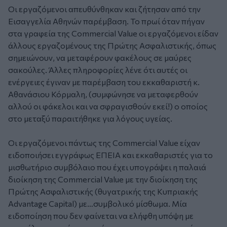
Οι εργαζόμενοι απευθύνθηκαν και ζήτησαν από την
Εισαγγελία Αθηνών παρέμβαση. Το πρωί όταν πήγαν
στα γραφεία της Commercial Value οι εργαζόμενοι είδαν
άλλους εργαζομένους της Πρώτης Ασφαλιστικής, όπως
σημειώνουν, να μεταφέρουν φακέλους σε μαύρες
σακούλες. Άλλες πληροφορίες λένε ότι αυτές οι
ενέργειες έγιναν με παρέμβαση του εκκαθαριστή κ.
Αθανάσιου Κόρμαλη, (συμφώνησε να μεταφερθούν
αλλού οι φάκελοι και να σφραγισθούν εκεί!) ο οποίος
στο μεταξύ παραιτήθηκε για λόγους υγείας.
Οι εργαζόμενοι πάντως της Commercial Value είχαν
ειδοποιήσει εγγράφως ΕΠΕΙΑ και εκκαθαριστές για το
μισθωτήριο συμβόλαιο που έχει υπογράψει η παλαιά
διοίκηση της Commercial Value με την διοίκηση της
Πρώτης Ασφαλιστικής (θυγατρικής της Κυπριακής
Advantage Capital) με…συμβολικό μίσθωμα. Μία
ειδοποίηση που δεν φαίνεται να ελήφθη υπόψη με