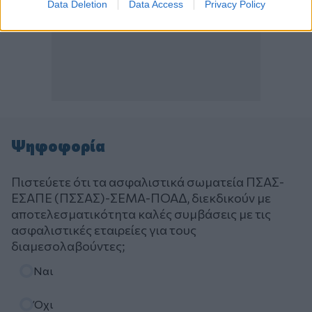
Data Deletion
Data Access
Privacy Policy
Ψηφοφορία
Πιστεύετε ότι τα ασφαλιστικά σωματεία ΠΣΑΣ-
ΕΣΑΠΕ (ΠΣΣΑΣ)-ΣΕΜΑ-ΠΟΑΔ, διεκδικούν με
αποτελεσματικότητα καλές συμβάσεις με τις
ασφαλιστικές εταιρείες για τους
διαμεσολαβούντες;
Επιλογές
Ναι
Όχι