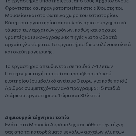
Το εργαστήριο υποστηρίζεται από τους Αρχαιολόγους-
Φροντιστές και πραγματοποιείται στις αίθουσες του
Μουσείου και στο φωτεινό χώρο του εστιατορίου.
Βάση του εργαστηρίου αποτελούν αριστουργηματικά
τάματα των αρχαϊκών χρόνων, καθώς και αρχαίες
γραπτές και εικονογραφικές πηγές για τα φθαρτά
αρχαία γλυκίσματα. Το εργαστήριο διευκολύνουν υλικά
και σκεύη μαγειρικής.
Το εργαστήριο απευθύνεται σε παιδιά 7-12 ετών
Για τη συμμετοχή απαιτείται προμήθεια ειδικού
εισιτηρίου (συμβολικό αντίτιμο 3 ευρώ για κάθε παιδί)
Αριθμός συμμετεχόντων ανά πρόγραμμα: 15 παιδιά
Διάρκεια εργαστηρίου: 1 ώρα και 30 λεπτά
Δημιουργώ τέχνη και τοπίο
Ελάτε στο
Μουσείο Ακρόπολης
και μάθετε την τέχνη
σας από τα κατορθώματα μεγάλων αρχαίων γλυπτών