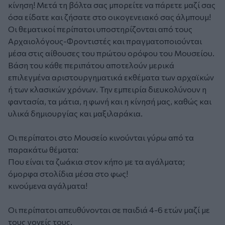
κίνηση! Μετά τη βόλτα σας μπορείτε να πάρετε μαζί σας
όσα είδατε και ζήσατε στο οικογενειακό σας άλμπουμ!
Οι θεματικοί περίπατοι υποστηρίζονται από τους
Αρχαιολόγους-Φροντιστές και πραγματοποιούνται
μέσα στις αίθουσες του πρώτου ορόφου του Μουσείου.
Βάση του κάθε περιπάτου αποτελούν μερικά
επιλεγμένα αριστουργηματικά εκθέματα των αρχαϊκών
ή των κλασικών χρόνων. Την εμπειρία διευκολύνουν η
φαντασία, τα μάτια, η φωνή και η κίνησή μας, καθώς και
υλικά δημιουργίας και μαξιλαράκια.
Οι περίπατοι στο Μουσείο κινούνται γύρω από τα
παρακάτω θέματα:
Που είναι τα ζωάκια στον κήπο με τα αγάλματα;
όμορφα στολίδια μέσα στο φως!
κινούμενα αγάλματα!
Οι περίπατοι απευθύνονται σε παιδιά 4-6 ετών μαζί με
τους γονείς τους.