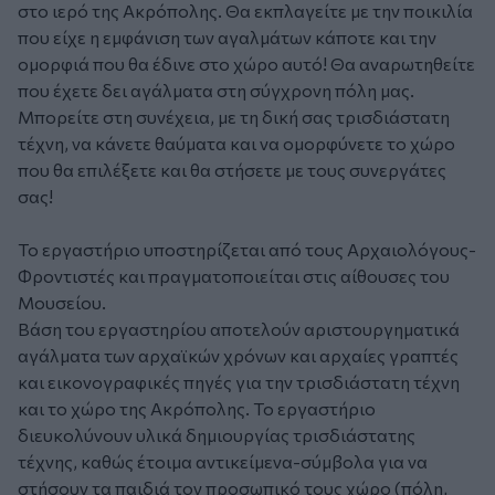
στο ιερό της Ακρόπολης. Θα εκπλαγείτε με την ποικιλία
που είχε η εμφάνιση των αγαλμάτων κάποτε και την
ομορφιά που θα έδινε στο χώρο αυτό! Θα αναρωτηθείτε
που έχετε δει αγάλματα στη σύγχρονη πόλη μας.
Μπορείτε στη συνέχεια, με τη δική σας τρισδιάστατη
τέχνη, να κάνετε θαύματα και να ομορφύνετε το χώρο
που θα επιλέξετε και θα στήσετε με τους συνεργάτες
σας!
Το εργαστήριο υποστηρίζεται από τους Αρχαιολόγους-
Φροντιστές και πραγματοποιείται στις αίθουσες του
Μουσείου.
Βάση του εργαστηρίου αποτελούν αριστουργηματικά
αγάλματα των αρχαϊκών χρόνων και αρχαίες γραπτές
και εικονογραφικές πηγές για την τρισδιάστατη τέχνη
και το χώρο της Ακρόπολης. Το εργαστήριο
διευκολύνουν υλικά δημιουργίας τρισδιάστατης
τέχνης, καθώς έτοιμα αντικείμενα-σύμβολα για να
στήσουν τα παιδιά τον προσωπικό τους χώρο (πόλη,