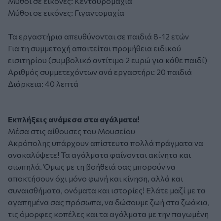
Μύθοι σε εικόνες: Κενταυρομαχία
Μύθοι σε εικόνες: Γιγαντομαχία
Τα εργαστήρια απευθύνονται σε παιδιά 8-12 ετών
Για τη συμμετοχή απαιτείται προμήθεια ειδικού
εισιτηρίου (συμβολικό αντίτιμο 2 ευρώ για κάθε παιδί)
Αριθμός συμμετεχόντων ανά εργαστήρι: 20 παιδιά
Διάρκεια: 40 λεπτά
Εκπλήξεις ανάμεσα στα αγάλματα!
Μέσα στις αίθουσες του
Μουσείου
Ακρόπολης
υπάρχουν απίστευτα πολλά πράγματα να
ανακαλύψετε! Τα αγάλματα φαίνονται ακίνητα και
σιωπηλά. Όμως με τη βοήθειά σας μπορούν να
αποκτήσουν όχι μόνο φωνή και κίνηση, αλλά και
συναισθήματα, ονόματα και ιστορίες! Ελάτε μαζί με τα
αγαπημένα σας πρόσωπα, να δώσουμε ζωή στα ζωάκια,
τις όμορφες κοπέλες και τα αγάλματα με την παγωμένη