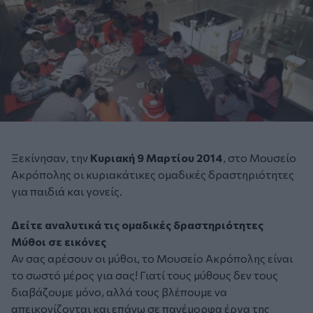
Ξεκίνησαν, την
Κυριακή 9 Μαρτίου 2014
, στο
Μουσείο
Ακρόπολης
οι
κυριακάτικες ομαδικές δραστηριότητες
για
παιδιά
και
γονείς
.
Δείτε αναλυτικά τις ομαδικές δραστηριότητες
Μύθοι σε εικόνες
Αν σας αρέσουν οι μύθοι, το
Μουσείο Ακρόπολης
είναι
το σωστό μέρος για σας! Γιατί τους μύθους δεν τους
διαβάζουμε μόνο, αλλά τους βλέπουμε να
απεικονίζονται και επάνω σε πανέμορφα έργα της