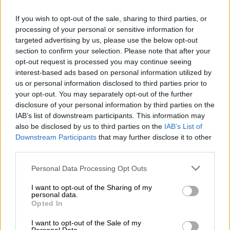
13:30
Όταν η επόμενη μέρα είναι στάχτη, τι θα πει ο Ασφαλιστικός
If you wish to opt-out of the sale, sharing to third parties, or
Διαμεσολαβητής στον πελάτη κλάδου υγείας;
processing of your personal or sensitive information for
targeted advertising by us, please use the below opt-out
12:22
section to confirm your selection. Please note that after your
Kavita Patel - PhARMA Innovation Forum: Ένα στα πέντε
opt-out request is processed you may continue seeing
καινοτόμα φάρμακα φτάνει τελικά στην Ελλάδα
interest-based ads based on personal information utilized by
us or personal information disclosed to third parties prior to
11:37
your opt-out. You may separately opt-out of the further
Μείωση ασφαλιστικών εισφορών ύψους 240 εκατ. ευρώ
disclosure of your personal information by third parties on the
ζητούν οι έμποροι από την Κυβέρνηση
IAB’s list of downstream participants. This information may
also be disclosed by us to third parties on the
IAB’s List of
Downstream Participants
that may further disclose it to other
10:45
Ευρώπη: Μπορεί η κλιματική αλλαγή να οδηγήσει σε
third parties.
ενεργειακή κρίση;
Personal Data Processing Opt Outs
09:15
I want to opt-out of the Sharing of my
Στέλιος Λιανός – INTERAMERICAN / Αθηναϊκή Γενική Κλινική
personal data.
Opted In
08:40
I want to opt-out of the Sale of my
Η γαλλική «ψήφος» στο «καλώδιο» και τα συμφέροντα, οι