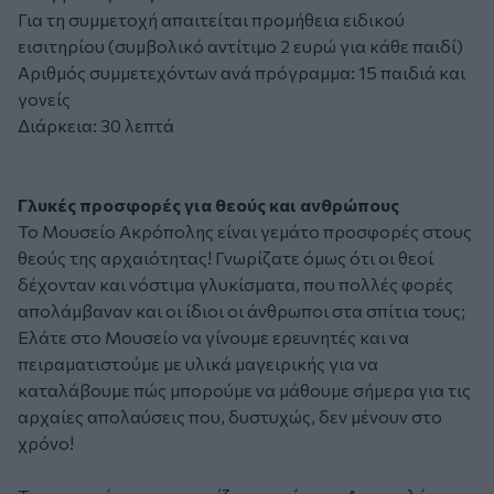
Για τη συμμετοχή απαιτείται προμήθεια ειδικού
εισιτηρίου (συμβολικό αντίτιμο 2 ευρώ για κάθε παιδί)
Αριθμός συμμετεχόντων ανά πρόγραμμα: 15 παιδιά και
γονείς
Διάρκεια: 30 λεπτά
Γλυκές προσφορές για θεούς και ανθρώπους
Το
Μουσείο Ακρόπολης
είναι γεμάτο προσφορές στους
θεούς της αρχαιότητας! Γνωρίζατε όμως ότι οι θεοί
δέχονταν και νόστιμα γλυκίσματα, που πολλές φορές
απολάμβαναν και οι ίδιοι οι άνθρωποι στα σπίτια τους;
Ελάτε στο Μουσείο να γίνουμε ερευνητές και να
πειραματιστούμε με υλικά μαγειρικής για να
καταλάβουμε πώς μπορούμε να μάθουμε σήμερα για τις
αρχαίες απολαύσεις που, δυστυχώς, δεν μένουν στο
χρόνο!