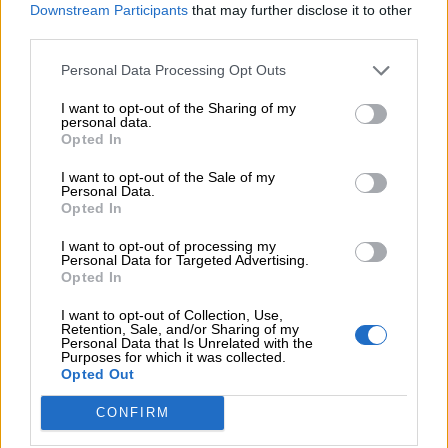
Downstream Participants
that may further disclose it to other
μπορεί να έχουμε θεραπεία που αναστέλλει την εξέλιξη του
third parties.
Πάρκινσον»
Personal Data Processing Opt Outs
05.08.2026
Ε.Ε και παράνομη μετανάστευση: προτάσεις και δράσεις με
I want to opt-out of the Sharing of my
παρονομαστή το κοινό συμφέρον
personal data.
Opted In
05.08.2026
I want to opt-out of the Sale of my
Αντώνης Βουκλαρής - «ΕΡΡΙΚΟΣ ΝΤΥΝΑΝ»
Personal Data.
Opted In
05.08.2026
I want to opt-out of processing my
Η νέα εποχή στην εκπαίδευση των ασφαλιστικών
Personal Data for Targeted Advertising.
διαμεσολαβητών
Opted In
I want to opt-out of Collection, Use,
Retention, Sale, and/or Sharing of my
ΠΕΡΙΣΣΟΤΕΡΑ
Personal Data that Is Unrelated with the
Purposes for which it was collected.
Opted Out
CONFIRM