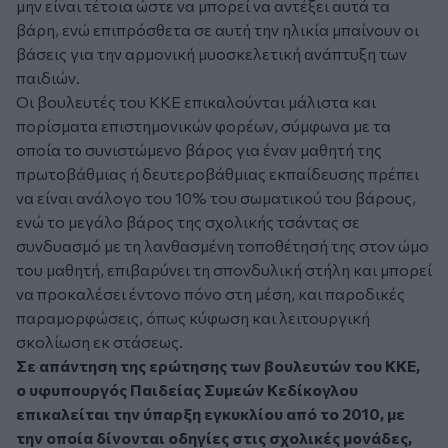
μην είναι τέτοια ώστε να μπορεί να αντέξει αυτά τα
βάρη, ενώ επιπρόσθετα σε αυτή την ηλικία μπαίνουν οι
βάσεις για την αρμονική μυοσκελετική ανάπτυξη των
παιδιών.
Οι βουλευτές του ΚΚΕ επικαλούνται μάλιστα και
πορίσματα επιστημονικών φορέων, σύμφωνα με τα
οποία το συνιστώμενο βάρος για έναν μαθητή της
πρωτοβάθμιας ή δευτεροβάθμιας εκπαίδευσης πρέπει
να είναι ανάλογο του 10% του σωματικού του βάρους,
ενώ το μεγάλο βάρος της σχολικής τσάντας σε
συνδυασμό με τη λανθασμένη τοποθέτησή της στον ώμο
του μαθητή, επιβαρύνει τη σπονδυλική στήλη και μπορεί
να προκαλέσει έντονο πόνο στη μέση, και παροδικές
παραμορφώσεις, όπως κύφωση και λειτουργική
σκολίωση εκ στάσεως.
Σε απάντηση της ερώτησης των βουλευτών του ΚΚΕ,
ο υφυπουργός Παιδείας Συμεών Κεδίκογλου
επικαλείται την ύπαρξη εγκυκλίου από το 2010, με
την οποία δίνονται οδηγίες στις σχολικές μονάδες,