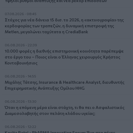
Υψηλοί ρυθμοί ανάπτυξης και νέα ρεκόρ επιδόσεων
07.08.2026 - 08:45
Στόχος για νέα δάνεια 15 δισ. το 2026, η «ακτινογραφία» της
κερδοφορίας των τραπεζών, η δυναμική επιστροφή της
Metlen, μεγαλώνει ταχύτατα η CrediaBank
06.08.2026 - 22:39
10.000 φορές η διεθνής επιστημονική κοινότητα παρέπεμψε
στο έργο του – Ποιος είναι ο Έλληνας χειρουργός Χρήστος
Κοντοβουνήσιος
06.08.2026 - 14:55
Μιχάλης Τάτσης, Insurance & Healthcare Analyst, διευθυντής
Επιχειρηματικής Ανάπτυξης Ομίλου HHG
06.08.2026 - 13:30
Όταν η επόμενη μέρα είναι στάχτη, τι θα πει ο Ασφαλιστικός
Διαμεσολαβητής στον πελάτη κλάδου υγείας;
06.08.2026 - 12:22
Kavita Patel - PhARMA Innovation Forum: Ένα στα πέντε