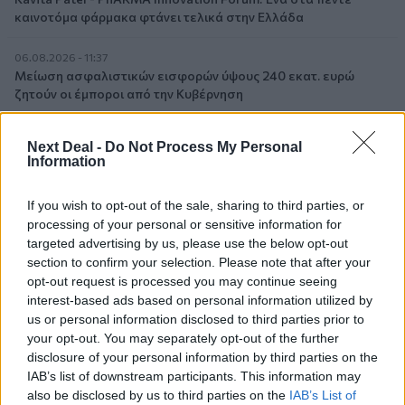
καινοτόμα φάρμακα φτάνει τελικά στην Ελλάδα
06.08.2026 - 11:37
Μείωση ασφαλιστικών εισφορών ύψους 240 εκατ. ευρώ
ζητούν οι έμποροι από την Κυβέρνηση
06.08.2026 - 10:45
Next Deal -
Do Not Process My Personal
Ευρώπη: Μπορεί η κλιματική αλλαγή να οδηγήσει σε
Information
ενεργειακή κρίση;
If you wish to opt-out of the sale, sharing to third parties, or
06.08.2026 - 09:15
processing of your personal or sensitive information for
Στέλιος Λιανός – INTERAMERICAN / Αθηναϊκή Γενική Κλινική
targeted advertising by us, please use the below opt-out
section to confirm your selection. Please note that after your
06.08.2026 - 08:40
opt-out request is processed you may continue seeing
Η γαλλική «ψήφος» στο «καλώδιο» και τα συμφέροντα, οι
interest-based ads based on personal information utilized by
ελληνικές τράπεζες «πρωταθλήτριες» στα δάνεια, νέο deal
us or personal information disclosed to third parties prior to
Βαρδινογιάννη- Εξάρχου και ο διπλασιασμός των κερδών της
your opt-out. You may separately opt-out of the further
ΔΕΗ
disclosure of your personal information by third parties on the
IAB’s list of downstream participants. This information may
05.08.2026
also be disclosed by us to third parties on the
IAB’s List of
Randy Schekman, Νομπελίστας Ιατρικής: «Σε πέντε χρόνια