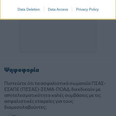
Data Deletion
Data Access
Privacy Policy
Ψηφοφορία
Πιστεύετε ότι τα ασφαλιστικά σωματεία ΠΣΑΣ-
ΕΣΑΠΕ (ΠΣΣΑΣ)-ΣΕΜΑ-ΠΟΑΔ, διεκδικούν με
αποτελεσματικότητα καλές συμβάσεις με τις
ασφαλιστικές εταιρείες για τους
διαμεσολαβούντες;
Επιλογές