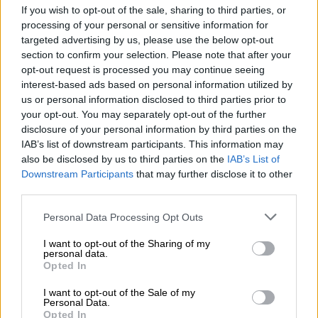
πιστωτική επέκταση των ελληνικών τραπεζών, το «πάρτι»
If you wish to opt-out of the sale, sharing to third parties, or
στις αγορές, οι «κρυμμένες» αξίες της ΓΕΚ ΤΕΡΝΑ
processing of your personal or sensitive information for
targeted advertising by us, please use the below opt-out
05.08.2026 - 08:37
section to confirm your selection. Please note that after your
Ιωάννης Μπολέτης – ΩΝΑΣΕΙΟ
opt-out request is processed you may continue seeing
interest-based ads based on personal information utilized by
04.08.2026 - 15:33
us or personal information disclosed to third parties prior to
ERGO Hellas: Μέτρα στήριξης για τους πληγέντες
your opt-out. You may separately opt-out of the further
ασφαλισμένους της από τις πυρκαγιές
disclosure of your personal information by third parties on the
IAB’s list of downstream participants. This information may
04.08.2026 - 12:40
also be disclosed by us to third parties on the
IAB’s List of
Τράπεζα Κύπρου: Ενισχυμένες κατά 31% οι ασφαλιστικές
Downstream Participants
that may further disclose it to other
υπηρεσίες - Κέρδη €252 εκατ. (+7%) και ROTE 18.8% στο
third parties.
εξάμηνο
Personal Data Processing Opt Outs
I want to opt-out of the Sharing of my
ΠΕΡΙΣΣΟΤΕΡΑ
personal data.
Opted In
I want to opt-out of the Sale of my
Personal Data.
Opted In