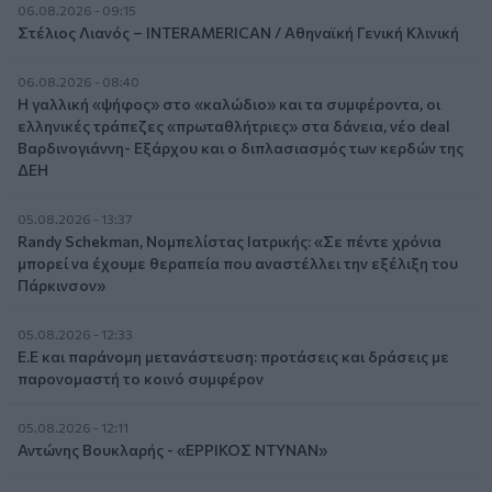
06.08.2026 - 09:15
Στέλιος Λιανός – INTERAMERICAN / Αθηναϊκή Γενική Κλινική
06.08.2026 - 08:40
Η γαλλική «ψήφος» στο «καλώδιο» και τα συμφέροντα, οι
ελληνικές τράπεζες «πρωταθλήτριες» στα δάνεια, νέο deal
Βαρδινογιάννη- Εξάρχου και ο διπλασιασμός των κερδών της
ΔΕΗ
05.08.2026 - 13:37
Randy Schekman, Νομπελίστας Ιατρικής: «Σε πέντε χρόνια
μπορεί να έχουμε θεραπεία που αναστέλλει την εξέλιξη του
Πάρκινσον»
05.08.2026 - 12:33
Ε.Ε και παράνομη μετανάστευση: προτάσεις και δράσεις με
παρονομαστή το κοινό συμφέρον
05.08.2026 - 12:11
Αντώνης Βουκλαρής - «ΕΡΡΙΚΟΣ ΝΤΥΝΑΝ»