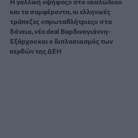
Η γαλλική «ψήφος» στο «καλώδιο»
και τα συμφέροντα, οι ελληνικές
τράπεζες «πρωταθλήτριες» στα
δάνεια, νέο deal Βαρδινογιάννη-
Εξάρχου και ο διπλασιασμός των
κερδών της ΔΕΗ