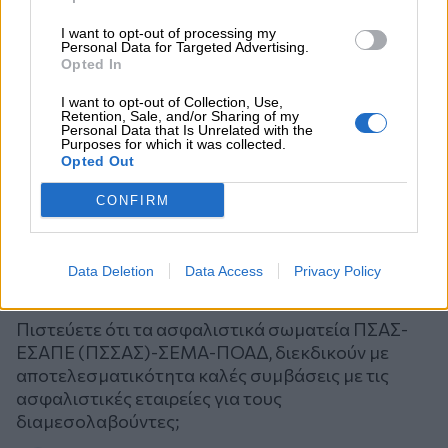
I want to opt-out of processing my
Personal Data for Targeted Advertising.
Opted In
I want to opt-out of Collection, Use,
Retention, Sale, and/or Sharing of my
Personal Data that Is Unrelated with the
Purposes for which it was collected.
Opted Out
CONFIRM
Data Deletion
Data Access
Privacy Policy
Ψηφοφορία
Πιστεύετε ότι τα ασφαλιστικά σωματεία ΠΣΑΣ-
ΕΣΑΠΕ (ΠΣΣΑΣ)-ΣΕΜΑ-ΠΟΑΔ, διεκδικούν με
αποτελεσματικότητα καλές συμβάσεις με τις
ασφαλιστικές εταιρείες για τους
διαμεσολαβούντες;
Επιλογές